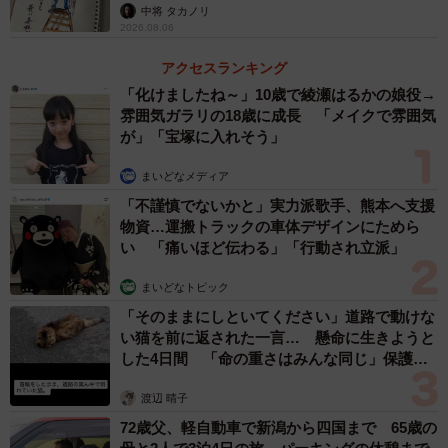
ますよ…」
中将 タカノリ
は、さらに重い「重加算税」（35%または40%）が課され
2026.08.06
ることもあります。価値を知らなかったという理由だけで
アクセスランキング
は、これらのペナルティを免れることは難しいのが実情で
「化けましたね～」10歳で綾瀬はるかの娘役→
す。
雰囲気ガラリの18歳に成長 「メイクで雰囲気
が」「宝塚に入れそう」
ー相続税の納税資金が足りない場合、ワインそのもので納
まいどなメディア
税する「物納」は可能ですか
「不謹慎でないかと」実力派歌手、熊本へ支援
物資…運搬トラックの車体デザインにためら
相続税は金銭で一括納付することが原則です。しかし、納
い 「痛いほど伝わる」「行動され立派」
税が困難な場合には「延納」や「物納」という制度があり
まいどなトピック
ます。物納とは、金銭の代わりに不動産や有価証券などで
「そのままにしといてください」道路で動けな
納税する方法ですが、適用には厳しい条件があります。ま
い猫を前に返された一言… 懸命に生きようと
ず、延納によっても金銭で納付することが困難であると認
した4日間 「命の重さはみんな同じ」保護団
められる必要があります。
体代表の訴え
渡辺 晴子
72歳父、軽自動車で新潟から四国まで 65歳の
ただし、ワインの場合、品質管理に専門的な知識や設備が