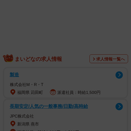
1/1
亡き父が残したワインセラーには超高額ワインが！ ※画像はイメージ
まいどなの求人情報
求人情報一覧へ
です（クリボー0831/photoAC）
製造
株式会社M・R・T
福岡県 苅田町
派遣社員：時給1,500円
長期安定/人気の一般事務/日勤/高時給
JPC株式会社
新潟県 燕市