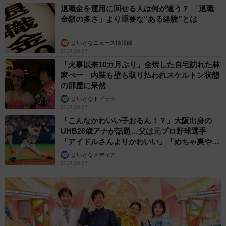
退職金を運用に回せる人は何が違う？ 「退職
金額の多さ」より重要な“ある経験”とは
まいどなニュース情報部
2026.08.07
「火事以来10カ月ぶり」全焼した自宅訪れた林
家ぺー 内装も壁も取り払われスケルトン状態
の部屋に呆然
まいどなトピック
2026.08.07
「こんなかわいい子おるん！？」大阪出身の
UHB26歳アナが話題…父は元プロ野球選手
「アイドルさんよりかわいい」「めちゃ爽や
か」
まいどなメディア
2026.08.07