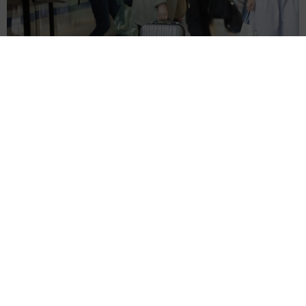
【物価高が直撃】お盆帰省「予定なし」が約半数 新幹線・高
速バスの「使い分け」が鮮明に
まいどなニュース情報部
2026.08.06
1歳息子が腕を亜脱臼 「奥さん、専業主婦な
のに」と夫の後輩から一言 母は泣きながら対
応し必死だった 何年もたった今もたまに思い
出し…
山岡 もと子
2026.08.06
子どもの学校外の学習時間が11年で2割減少
「家庭学習0分層」が約半数に達する深刻な実
態と広がる学習格差