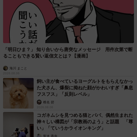
「明日ひま？」 知り合いから唐突なメッセージ 用件次第で断
ることもできる賢い返信文とは？【漫画】
海川 まこと
2026.08.06
飼い主が食べているヨーグルトをもらえなかっ
た犬さん、爆裂に拗ねた顔がかわいすぎ「鼻息
フスフス」「反則レベル」
椎名 碧
2026.08.06
コガネムシを見つめる猫とパパ、偶然生まれた
神々しい構図が「宗教画のよう」と話題 「尊
い」「ていうかライオンキング」
梨木 香奈