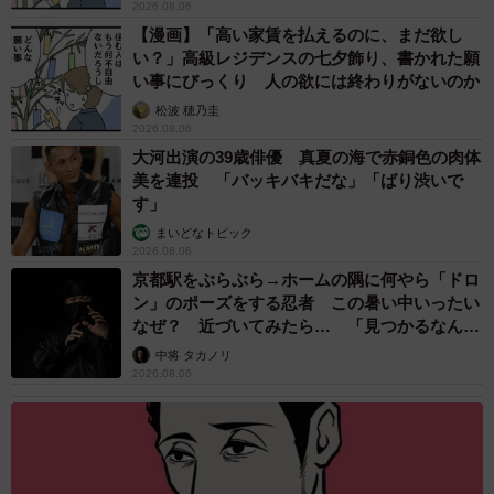
2026.08.06
【漫画】「高い家賃を払えるのに、まだ欲し
い？」高級レジデンスの七夕飾り、書かれた願
い事にびっくり 人の欲には終わりがないのか
松波 穂乃圭
2026.08.06
大河出演の39歳俳優 真夏の海で赤銅色の肉体
美を連投 「バッキバキだな」「ばり渋いで
す」
まいどなトピック
2026.08.06
京都駅をぶらぶら→ホームの隅に何やら「ドロ
ン」のポーズをする忍者 この暑い中いったい
なぜ？ 近づいてみたら… 「見つかるなんて
未熟」
中将 タカノリ
2026.08.06