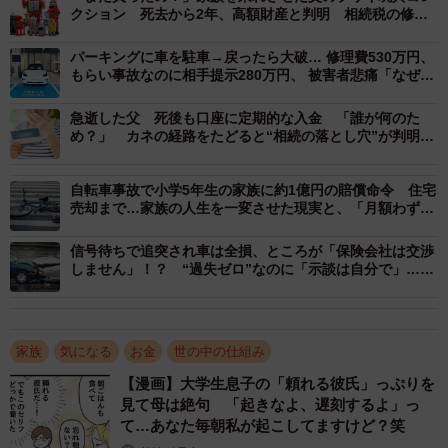
きなのでしょうか。正木税理士事務所の正木由紀さんに話
クション 死去から2年、高額財産と判明 相続税の修正
申告は？【行政書士が解説】
を聞きました。
パーキングに車を駐車→戻ったら大破… 修理費530万円、
もらい事故なのに相手提示280万円、 被害者悲痛「なぜ泣
ワインコレクションも相続財産の対象になる
き寝入り」【弁護士に聞いた】
急逝した父 死後も口座に定期的な入金 「誰が何のた
ーワインコレクションは、相続財産として申告する必要が
め？」 カネの経路をたどると“相続の落とし穴”が判明し
た【行政書士が解説】
ありますか
自転車事故で小学5年生の家族に約1億円の賠償命令 住宅
売却まで…家族の人生を一変させた現実と、「月額わずか
ワインコレクションは、美術品や骨とう品と同じように
数百円」でできた備え【FPが解説】
「一般動産」として相続財産に含まれます。したがって、
信号待ちで追突され車は全損、ところが「保険会社は交渉
相続税の課税対象となり、申告が必要です。
しません」！？ “過失ゼロ”なのに「示談は自分で」…直
面した自動車保険の“落とし穴”
評価方法は、原則として「時価」で行います。この時価と
は、相続開始日（お亡くなりになった日）における「その
家族
気になる
お金
世の中の仕組み
財産の現況に応じて、不特定多数の当事者間で自由な取引
【漫画】大学生息子の「頼れる彼氏」っぷりを
が行われる場合に通常成立すると認められる価額」を指し
見て母は絶句 「起きなよ、遅刻するよ」っ
て…あなた毎朝私が起こしてますけど？笑
ます。