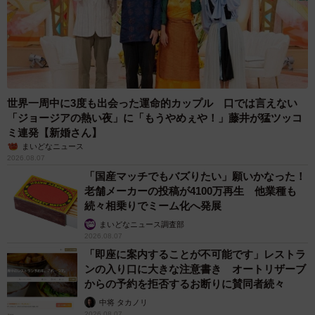
世界一周中に3度も出会った運命的カップル 口では言えない
「ジョージアの熱い夜」に「もうやめぇや！」藤井が猛ツッコ
ミ連発【新婚さん】
まいどなニュース
2026.08.07
「国産マッチでもバズりたい」願いかなった！
老舗メーカーの投稿が4100万再生 他業種も
続々相乗りでミーム化へ発展
まいどなニュース調査部
2026.08.07
「即座に案内することが不可能です」レストラ
ンの入り口に大きな注意書き オートリザーブ
からの予約を拒否するお断りに賛同者続々
中将 タカノリ
2026.08.07