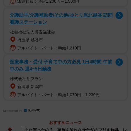
派遣社員：時給1,200円～1,500円
介護助手/介護補助者/その他/ゆとり庵北越谷 訪問
看護ステーション
遺品の整理を進めていると、書斎の机の引き出しから1冊の
ファイルが見つかりました。表紙には「ワインリスト」と
社会福祉法人博愛福祉会
だけ書かれています。リストの上から順に、数本のワイン
埼玉県 越谷市
名を何気なくスマートフォンで検索してみて、Aさんは息を
アルバイト・パート：時給1,210円
のみました。画面には、100万円以上の価格が表示されてい
医療事務・受付 子育て中の方必見 1日4時間 午前
たのです。
中のみ 週4~5日勤務
最初は驚きで心臓が高鳴りましたが、すぐに血の気が引い
株式会社サフラン
新潟県 新潟市
ていくのを感じました。「もしかしたら、このセラー全体
アルバイト・パート：時給1,070円～1,230円
でとんでもない価値になるのではないか」と、喜びよりも
先に相続税が脳裏によぎったAさんは、強烈な不安に襲われ
ました。
Sponsored by
おすすめニュース
コレクターが遺したワインの相続は、どのように進めるべ
「また買ったの？」家族を呆れさせた父のブリキ玩具コレ