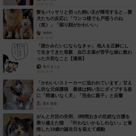
2026.08.06
髪をバッサリと切った飼い主が帰宅すると→愛
犬たちの反応に「ワンコ様でも戸惑うのね
（笑）」「困り顔がかわいい」
ANNA
2026.08.06
「誰かみたいにならなきゃ」 他人を正解にし
て生きてきた母親 自己主張が苦手な娘に教わ
った大切なこと【漫画】
海川 まこと
2026.08.06
「かわいいストーカーに追われています」甘え
ん坊な元保護猫 最後は飼い主にダイブする姿
に「間違いなく犬」「完全に親子」と反響
梨木 香奈
2026.08.06
がんと片目の失明、3時間おきの壮絶な介護を
乗り越えた猫 「叶わないかもしれない」と覚
悟した19歳の誕生日を迎えて感動