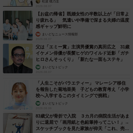
松波 穂乃圭
2026.08.07
具体的には、ワインの専門家や鑑定士、買取業者に査定を
【お盆の帰省】既婚女性の半数以上が「日常よ
依頼し、その査定額を基に評価します。もしくは、同じ銘
り疲れる」 気遣いや準備で深まる夫婦の温度
感ギャップ鮮明に
柄やヴィンテージのワインが、市場やオークションでどの
まいどなニュース情報部
くらいの価格で取引されているかを調査し、それを参考に
2026.08.07
評価します。
父は「エミー賞」主演男優賞の真田広之 31歳
イケメン俳優が長髪ヒゲのワイルド近影「ガチ
ー価値を知らずに過小評価して申告した場合、どのような
ヒロさんそっくり」「新たな一面もステキ」
ペナルティがありますか
まいどなトピック
2026.08.07
相続財産の価値を意図的でなくても過小に申告した場合、
「人生こそがバラエティー」 マレーシア移住
を報告した菊地亜美 子どもの教育考え「小学
税務調査で指摘されるとペナルティが課されます。主に、
校へ入学するこのタイミングで挑戦」
納めるべき税額より少ない額で申告した場合に課される
まいどなトピック
「過少申告加算税」や、本来の納期限までに納付されなか
2026.08.06
った税額に対して課せられる「延滞税」が考えられます。
83歳父が骨折で入院 ３カ月の病院生活があま
りに退屈で「画用紙と色鉛筆持ってこい！」→
スケッチブックを見た家族が仰天「これ、売れ
万が一、税務調査で意図的な財産隠しと判断された場合