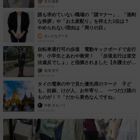
古川 諭香
2026.08.06
誰も求めていない職場の「謎マナー」、「過剰
な挨拶」や「お土産配り」を抑えた1位は？
やめられない理由は「周りの目」
まいどなデータ
2026.08.06
自転車通行可の歩道 電動キックボードで走行
中、小学生とあわや衝突！ 「歩道走行は道交
法違反でしょ」と指摘されました【弁護士が解
説】
長澤 芳子
2026.08.06
タイの電車の中で見た優先席のマーク 子ど
も、妊娠、けが人、お年寄り… 一つだけ謎の
ものが！？「だから黄色なんですね」
中将 タカノリ
2026.08.06