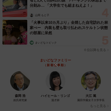
母と2人で3泊4日の旅 パーキングの休憩まで
必要であり、価値の変動も大きいため、「管理処分不適格
分刻み… 「大学生でも組まねえよ！」
財産」とみなされる可能性が非常に高いです。そのため、
山岡 もと子
ワインそのもので物納することは、現実的には極めて困難
「火事以来10カ月ぶり」全焼した自宅訪れた林
であると言わざるを得ません。
家ぺー 内装も壁も取り払われスケルトン状態
の部屋に呆然
相続税の納税資金が不足する場合は、ワインを売却して現
金化し、その資金で納税するのが一般的な方法となりま
まいどなトピック
す。
６位以降を見る
まいどなファミリー
◆正木由紀（まさき・ゆき）／税理士
（新着記事順）
10年以上の税理士事務所勤務を経て令和5年1月に独立。こ
れまで数多くの法人・個人の税務を担当。現在は、社労士
や司法書士ともチームを組み、「クライアントの生活をよ
り充実したものに」をモットーに活動している。私生活で
森岡 浩
ハイヒール・リンゴ
大江 篤
は2児の母として子育てに奮闘中。
姓氏研究家
漫才師
園田学園女子大学学長
もっと見る