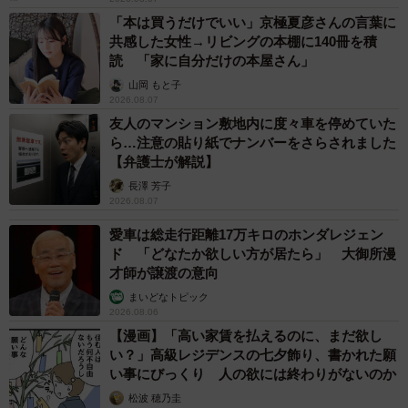
「本は買うだけでいい」京極夏彦さんの言葉に
共感した女性→リビングの本棚に140冊を積
読 「家に自分だけの本屋さん」
山岡 もと子
2026.08.07
友人のマンション敷地内に度々車を停めていた
ら…注意の貼り紙でナンバーをさらされました
【弁護士が解説】
長澤 芳子
2026.08.07
愛車は総走行距離17万キロのホンダレジェン
ド 「どなたか欲しい方が居たら」 大御所漫
才師が譲渡の意向
まいどなトピック
2026.08.06
【漫画】「高い家賃を払えるのに、まだ欲し
い？」高級レジデンスの七夕飾り、書かれた願
い事にびっくり 人の欲には終わりがないのか
松波 穂乃圭