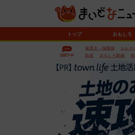
ニ
トップ
おもしろ
ュ
ー
保護犬・保護猫
かんさ
ス
一
鉄道
おもしろ動画
街
覧