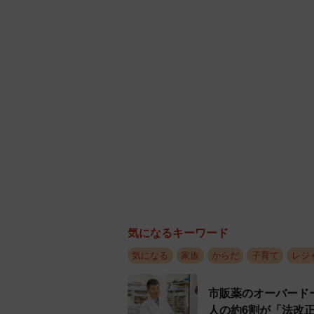
も誰でもが楽しむ権利があって、そ
伝えられてうれしかったです。わた
の子も行ってもいいんだ」って思え
◇ ◇
SNSユーザー達から
「自宅介護していて毎日ペースト食
事まで対応してくれるのかと初めて
りディズニーランドって他が真似で
「私自身車椅子を使っていて、小さ
気になるキーワード
楽しめる場所でした。 特別支援や
で取れるとそれだけで刺激にもなっ
気になる
家族
からだ
子育て
レジ
切で大好きな場所が尽力してくれる
市販薬のオーバード
した。 娘ちゃんにとってとても楽
人の約6割が「法改