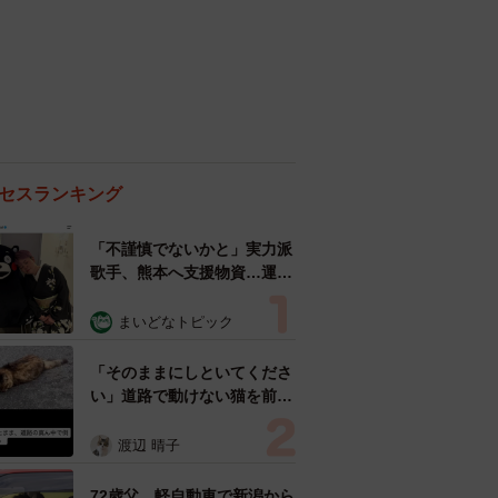
セスランキング
「不謹慎でないかと」実力派
歌手、熊本へ支援物資…運搬
トラックの車体デザインにた
めらい 「痛いほど伝わる」
まいどなトピック
「行動され立派」
「そのままにしといてくださ
い」道路で動けない猫を前に
返された一言… 懸命に生き
ようとした4日間 「命の重
渡辺 晴子
さはみんな同じ」保護団体代
表の訴え
72歳父、軽自動車で新潟から