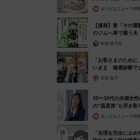
「うちの妹も胃ろうで、固形物は食
うけど食べられないので料理は出さ
まいどなニュース情
ーストご飯を提供いただけて、予期
【漫画】妻「その運
た。本当にありがたや、、、」
のジムへ車で通う夫
など数々の驚きの声、感激の声が寄
松波 穂乃圭
東京ディズニーランド内のペースト
「お客さまのために
食事に制限のある方へのご案内」で
いまま 健康診断で
日本中で起きている
い。
宮前 晶子
20〜30代の未婚女
の“温度差”も浮き彫
まいどなニュース情
「生理を完全に止め