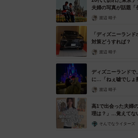
20代で訪れた東京
夫婦の写真が話題「
渡辺 晴子
「ディズニーランド
対策どうすれば？
渡辺 晴子
すっか
ディズニーランドに行く目的のひと
ディズニーランドで
な大成功でした。とてもうれしかっ
に…「ねぇ嘘でしょ
渡辺 晴子
ーー投稿に大きな反響がありました
高1で出会った夫婦の
ディズニーランドのこういったバリ
理は？」…覚えてな
さる方が多くてうれしかったです。
反響
そんでなライターズ
世間では障害があるということで「