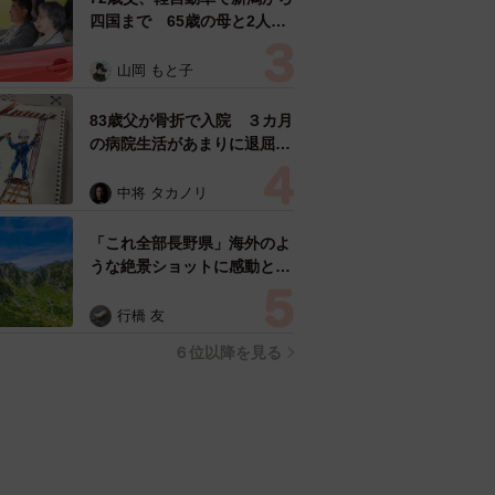
四国まで 65歳の母と2人で
3泊4日の旅 パーキングの休
憩まで分刻み… 「大学生で
山岡 もと子
も組まねえよ！」
83歳父が骨折で入院 ３カ月
の病院生活があまりに退屈で
「画用紙と色鉛筆持ってこ
い！」→スケッチブックを見
中将 タカノリ
た家族が仰天「これ、売れま
すよ…」
「これ全部長野県」海外のよ
うな絶景ショットに感動と反
響「離れてからいいところだ
ったんだって気づいた」
行橋 友
６位以降を見る