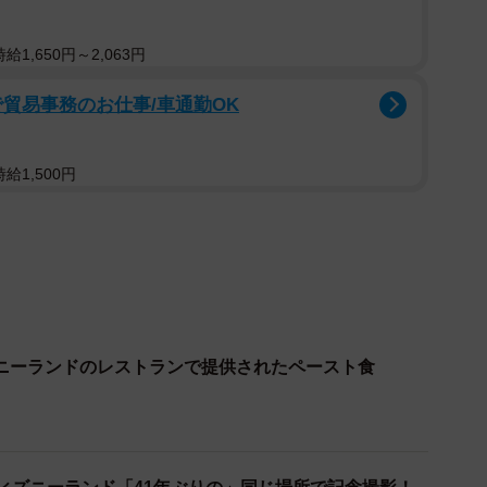
だけで嫌がることも多いです。今回、お子様メニューを
1,650円～2,063円
れるかなあ？」と不安もあったのですが、結果的に野菜
けで食べることはないのでびっくりしましたし、おいし
貿易事務のお仕事/車通勤OK
給1,500円
ニーランドのレストランで提供されたペースト食