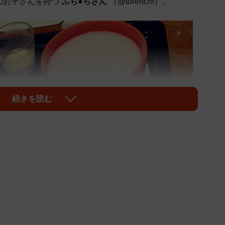
のお子さんを持つ
ふぢ●らさん
（@torenchi）。
続きを読む