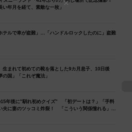
ディズニーランド「41年ぶりの」同じ場所で記念撮影！
長い年月を経て、素敵な一枚」
ホテルで車が盗難」…「ハンドルロックしたのに」盗難
2/3
り完食！（ふぢ●らさん提供）
つがペースト加工をしてもらうことでしたので、結果的
、生まれて初めての靴を落とした9カ月息子、10日後
たです。
夢の国」「これぞ魔法」
。
15年後に"馴れ初めクイズ" 「初デートは？」「手料
アフリーな取り組みについて、好意的に受け取ってくだ
い夫に妻のツッコミ炸裂！ 「こういう関係憧れる」と
連れてくるな」と言われることは割とよくあります。で