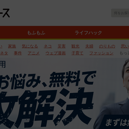
もふもふ
ライフハック
い
家族
気になる
ネコ
災害
観光
夫婦
のりもの
思い
ネタ
事件
アニメ
ウェブ漫画
子育て
ファッション
もっ