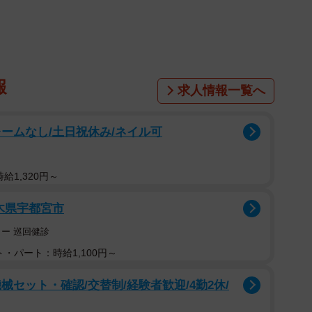
1/3
供されるペースト加工サービスが話題に（ふぢ●らさん提供）
報
求人情報一覧へ
齢者施設では一般的なペースト加工だが、一般の飲食店
ームなし/土日祝休み/ネイル可
すが夢の国」と思わせられる東京ディズニーランドの手
積極的ではないというふぢ●らさんのお子さんも満足し
給1,320円～
木県宇都宮市
ー 巡回健診
齋です。ペースト加工については追加料金などはなく、
・パート：時給1,100円～
セット・確認/交替制/経験者歓迎/4勤2休/
かがでしたか？