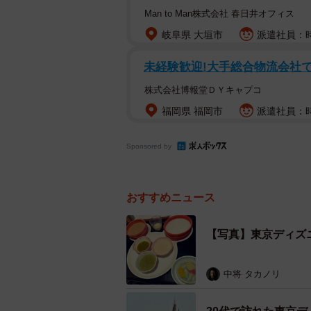
Man to Man株式会社 春日井オフィス
娘はこだわりが強いのもあり、見た
岐阜県 大垣市
派遣社員：時給
ペースト加工してもらい、「食べら
以外は完食でした。こんなに経口だ
未経験歓迎!大手総合物流会社で
かったんだなあと思いました。
株式会社博報堂ＤＹキャプコ
福岡県 福岡市
派遣社員：時
Sponsored by
おすすめニュース
【写真】東京ディズ
中将 タカノリ