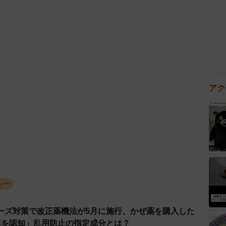
れをディズニーランドは提供してくれるって、少しでも
しもペースト加工お願いできるって事実だけで、「うち
ましたから。
アク
を作るの難しくて大変です。 ディズニーランドはこんな
知りました。一企業だから断ることも出来るのに…やは
きない次元なんだと改めて感動です」
な頃からディズニーリゾートだけが普通の女の子として
、入院で胃瘻の子は多く見ていて、身近な存在です。経口
て味や香りそんな一つ一つを大切にできる時間に私の大
ャー
ことがとてもうれしくて、思わずリプライしてしまいま
ーズ対策で改正薬機法が5月に施行、かぜ薬を購入した
しい夢の国であったらいいな…と思っています。」
正を認知」乱用防止の指定成分とは？