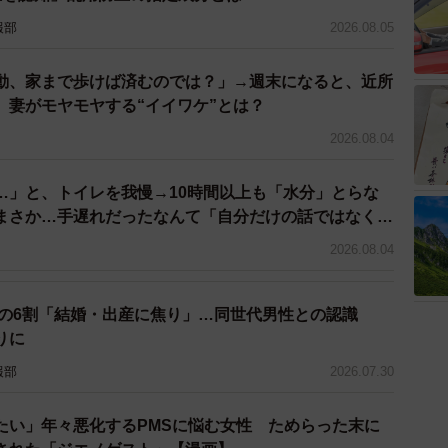
べられないのでTDRのレストランに『人数分の料金は払
ないでください』ってあらかじめ伝えて行ったときにペ
報部
2026.08.05
せず一緒に外食というとても貴重な時間を過ごせまし
動、家まで歩けば済むのでは？」→週末になると、近所
 妻がモヤモヤする“イイワケ”とは？
せられた今回の投稿。
2026.08.04
加工やきざみ加工対応店舗は同施設ホームぺージの「お
…」と、トイレを我慢→10時間以上も「水分」とらな
紹介されている。ご興味のある方はぜひご覧いただきた
まさか…手遅れだったなんて「自分だけの話ではなく、
問題では？」
2026.08.04
性の6割「結婚・出産に焦り」…同世代男性との認識
りに
報部
2026.07.30
たい」年々悪化するPMSに悩む女性 ためらった末に