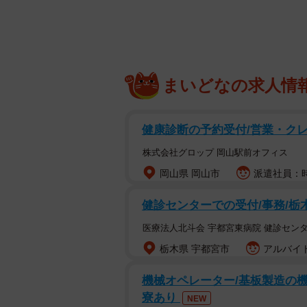
東京ディズニーランドのレストランで提
まいどなの求人情
摂食に難のある人向けに、病院や高
健康診断の予約受付/営業・クレ
ではほとんど普及していない。「さ
厚いサービスに、普段、経口摂食に
株式会社グロップ 岡山駅前オフィス
てくれたようだ。お話を聞いた。
岡山県 岡山市
派遣社員：時
健診センターでの受付/事務/栃
ーー今回利用されたレストランは？
医療法人北斗会 宇都宮東病院 健診センタ
ディズニーランド内のれすとらん北
栃木県 宇都宮市
アルバイト
料理の代金のみでした。
機械オペレーター/基板製造の機械
ーーお料理へのお子さんの反応はい
寮あり
NEW