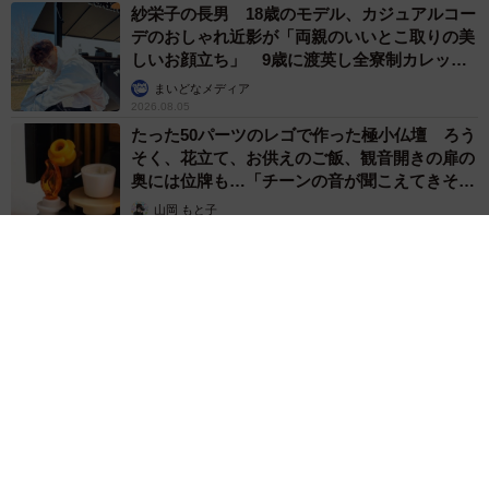
紗栄子の長男 18歳のモデル、カジュアルコー
デのおしゃれ近影が「両親のいいとこ取りの美
しいお顔立ち」 9歳に渡英し全寮制カレッジ
で学ぶ
まいどなメディア
2026.08.05
たった50パーツのレゴで作った極小仏壇 ろう
そく、花立て、お供えのご飯、観音開きの扉の
奥には位牌も…「チーンの音が聞こえてきそ
う」
山岡 もと子
2026.08.05
8/12
「プロポーズの言葉がない」と答えたよしゆきさん／「ひかりとよしゆ