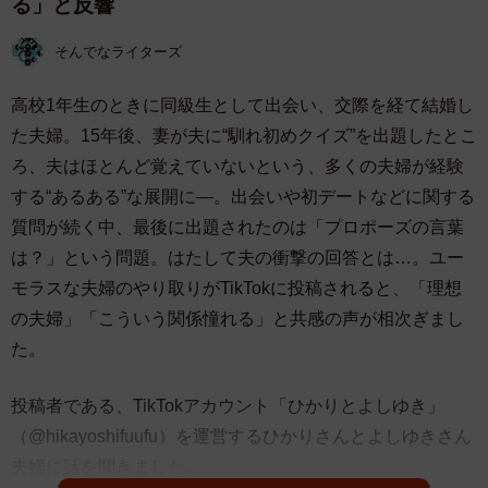
る」と反響
そんでなライターズ
高校1年生のときに同級生として出会い、交際を経て結婚し
た夫婦。15年後、妻が夫に“馴れ初めクイズ”を出題したとこ
ろ、夫はほとんど覚えていないという、多くの夫婦が経験
する“あるある”な展開に―。出会いや初デートなどに関する
質問が続く中、最後に出題されたのは「プロポーズの言葉
は？」という問題。はたして夫の衝撃の回答とは…。ユー
モラスな夫婦のやり取りがTikTokに投稿されると、「理想
の夫婦」「こういう関係憧れる」と共感の声が相次ぎまし
た。
投稿者である、TikTokアカウント「ひかりとよしゆき」
（@hikayoshifuufu）を運営するひかりさんとよしゆきさん
夫婦に話を聞きました。