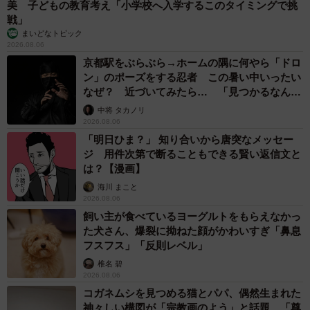
美 子どもの教育考え「小学校へ入学するこのタイミングで挑
戦」
まいどなトピック
2026.08.06
京都駅をぶらぶら→ホームの隅に何やら「ドロ
ン」のポーズをする忍者 この暑い中いったい
なぜ？ 近づいてみたら… 「見つかるなんて
未熟」
中将 タカノリ
2026.08.06
4/12
「明日ひま？」 知り合いから唐突なメッセー
ジ 用件次第で断ることもできる賢い返信文と
2問目の「初デートの場所」はイオンが正解だった／「ひかりとよしゆ
は？【漫画】
き」さん（@hikayoshifuufu）提供
海川 まこと
2026.08.06
飼い主が食べているヨーグルトをもらえなかっ
た犬さん、爆裂に拗ねた顔がかわいすぎ「鼻息
フスフス」「反則レベル」
椎名 碧
2026.08.06
コガネムシを見つめる猫とパパ、偶然生まれた
神々しい構図が「宗教画のよう」と話題 「尊