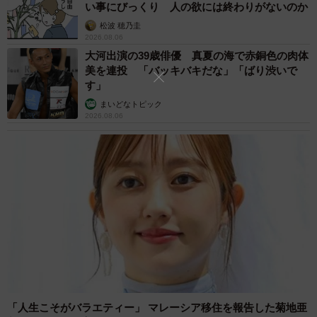
い事にびっくり 人の欲には終わりがないのか
松波 穂乃圭
2026.08.06
大河出演の39歳俳優 真夏の海で赤銅色の肉体
美を連投 「バッキバキだな」「ばり渋いで
す」
まいどなトピック
2026.08.06
「人生こそがバラエティー」 マレーシア移住を報告した菊地亜