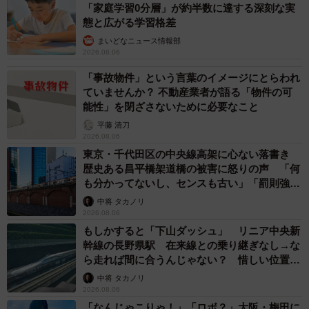
「家庭学習0分層」が約半数に達する深刻な実
態と広がる学習格差
まいどなニュース情報部
2026.08.06
「事故物件」という言葉のイメージにとらわれ
ていませんか？ 不動産業者が語る「物件の可
能性」を閉ざさないために必要なこと
6/12
平藤 清刀
2026.08.06
不正解を連発したよしゆきさん。まるで覚えていなかったそう／「ひか
東京・千代田区の中央線高架に心ない落書き
りとよしゆき」さん（@hikayoshifuufu）提供
歴史ある昌平橋架道橋の被害に怒りの声 「何
も分かってないし、センスも古い」「罰則強化
しかし、本当のクライマックスは4問目でした。「プロポー
して」
中将 タカノリ
ズの言葉は？」という問いに対し、ひかりさんが「答えら
2026.08.06
れないよな…？」と煽ると、よしゆきさんからまさかの答
もしかすると「下山ダッシュ」 リニア中央新
幹線の長野県駅 在来線との乗り継ぎなし→な
えが返ってきます。
ら走れば間に合うんじゃない？ 惜しい位置関
係が反響
中将 タカノリ
「プロポーズの言葉が”ない”が正解」
2026.08.06
「なんじゃこりゃ！」「ロボ？」大阪・梅田に