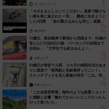
まいどなトピック
「そのままにしといてください」道路で動けな
い猫を前に返された一言… 懸命に生きようと
した4日間 「命の重さはみんな同じ」保護団
体代表の訴え
渡辺 晴子
72歳父、軽自動車で新潟から四国まで 65歳の
母と2人で3泊4日の旅 パーキングの休憩まで
分刻み… 「大学生でも組まねえよ！」
山岡 もと子
83歳父が骨折で入院 ３カ月の病院生活があま
りに退屈で「画用紙と色鉛筆持ってこい！」→
スケッチブックを見た家族が仰天「これ、売れ
ますよ…」
中将 タカノリ
「これ全部長野県」海外のような絶景ショット
に感動と反響「離れてからいいところだったん
だって気づいた」