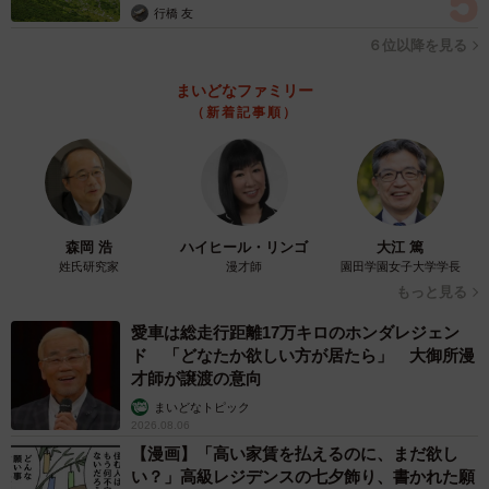
行橋 友
６位以降を見る
まいどなファミリー
（新着記事順）
3/12
出会いを問う1問目でクラスまで具体的に覚えていたよしゆきさん／「ひ
かりとよしゆき」さん（@hikayoshifuufu）提供
森岡 浩
ハイヒール・リンゴ
大江 篤
姓氏研究家
漫才師
園田学園女子大学学長
1問目をクリアして順調な滑り出しに思えたのも束の間、2
もっと見る
問目の"初デートの場所"、3問目の"ひかりさんが初めて作っ
愛車は総走行距離17万キロのホンダレジェン
た手料理"を答えられなかったよしゆきさん。2問目では自
ド 「どなたか欲しい方が居たら」 大御所漫
信満々に東京ディズニーランドと答えてしまうも、正解は
才師が譲渡の意向
「イオン」。3問目はオムライスやチャーハンなどいくつか
まいどなトピック
2026.08.06
回答を挙げたものの、正解は「カルボナーラ」でした。
【漫画】「高い家賃を払えるのに、まだ欲し
い？」高級レジデンスの七夕飾り、書かれた願