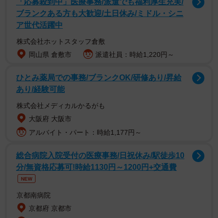
「応募殺到中」医療事務/派遣でも福利厚生充実/
ブランクある方も大歓迎/土日休み/ミドル・シニ
ア世代活躍中
株式会社ホットスタッフ倉敷
岡山県 倉敷市
派遣社員：時給1,220円～
ひとみ薬局での事務/ブランクOK/研修あり/昇給
あり/経験可能
株式会社メディカルかるがも
1/12
大阪府 大阪市
アルバイト・パート：時給1,177円～
馴れ初めクイズを始める妻・ひかりさん／「ひかりとよしゆき」さん
（@hikayoshifuufu）提供
総合病院入院受付の医療事務/日祝休み/駅徒歩10
分/無資格応募可!時給1130円～1200円+交通費
NEW
京都南病院
京都府 京都市