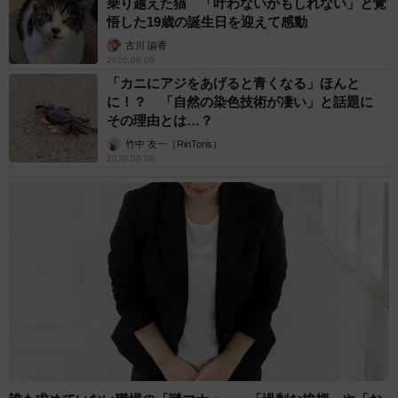
乗り越えた猫 「叶わないかもしれない」と覚
悟した19歳の誕生日を迎えて感動
古川 諭香
5/12
2026.08.06
「カニにアジをあげると青くなる」ほんと
3問目の「初めて作った手料理」はカルボナーラが正解／「ひかりとよし
に！？ 「自然の染色技術が凄い」と話題に
ゆき」さん（@hikayoshifuufu）提供
その理由とは…？
竹中 友一（RinToris）
2問続けて不正解を連発し、「まるで覚えていなかった」と
2026.08.06
いうよしゆきさんに対し、ひかりさんは「全然覚えてない
じゃん！」「ひどい！」とツッコミを入れながらも笑いま
す。
「忘れていることも含めて笑い合える関係なんです。逆に
それもネタになって楽しかったです」とひかりさんは撮影
時を振り返ります。