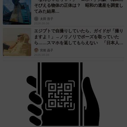
これには、ひかりさんも「プロポーズの言葉がないなん
そびえる物体の正体は？ 昭和の遺産を調査し
てみた結果…
て！私はそれを一生根に持つと決めている！」と、長年秘
太田 浩子
めてきた（？）本音をぶつけます。
2026.08.06
エジプトで自撮りしていたら、ガイドが「撮り
授かり婚だったこともありプロポーズをしていなかったそ
ますよ！」→ノリノリでポーズを取っていた
ら……スマホを返してもらえない 「日本人は
うで、「（プロポーズをしていないことに対し）面目ない
カモ代表かも」「私は6時間で3万円払った」
けど…事実が先にきちゃったから仕方ない」と動画内で言
宮前 晶子
2026.08.06
い訳していたよしゆきさん。授かったことを知った当時の
気持ちについてたずねると、「正直びっくりしましたが、
この人となら大丈夫だと思えて迷いはなかった」と、ひか
りさんは振り返ります。