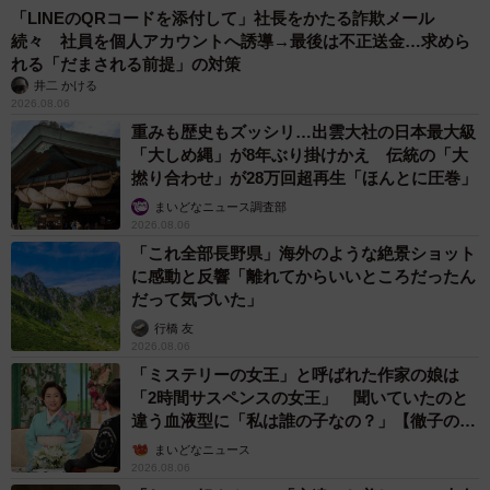
「LINEのQRコードを添付して」社長をかたる詐欺メール
続々 社員を個人アカウントへ誘導→最後は不正送金…求めら
れる「だまされる前提」の対策
井二 かける
2026.08.06
重みも歴史もズッシリ…出雲大社の日本最大級
「大しめ縄」が8年ぶり掛けかえ 伝統の「大
撚り合わせ」が28万回超再生「ほんとに圧巻」
まいどなニュース調査部
2026.08.06
「これ全部長野県」海外のような絶景ショット
に感動と反響「離れてからいいところだったん
だって気づいた」
行橋 友
2026.08.06
「ミステリーの女王」と呼ばれた作家の娘は
「2時間サスペンスの女王」 聞いていたのと
違う血液型に「私は誰の子なの？」【徹子の部
屋】
まいどなニュース
2026.08.06