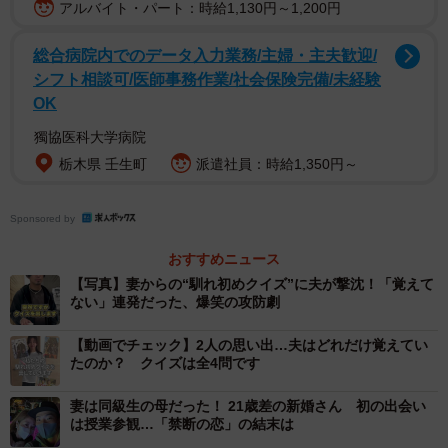
アルバイト・パート：時給1,130円～1,200円
総合病院内でのデータ入力業務/主婦・主夫歓迎/
シフト相談可/医師事務作業/社会保険完備/未経験
OK
獨協医科大学病院
栃木県 壬生町
派遣社員：時給1,350円～
Sponsored by
おすすめニュース
【写真】妻からの“馴れ初めクイズ”に夫が撃沈！「覚えて
ない」連発だった、爆笑の攻防劇
【動画でチェック】2人の思い出…夫はどれだけ覚えてい
たのか？ クイズは全4問です
妻は同級生の母だった！ 21歳差の新婚さん 初の出会い
は授業参観…「禁断の恋」の結末は