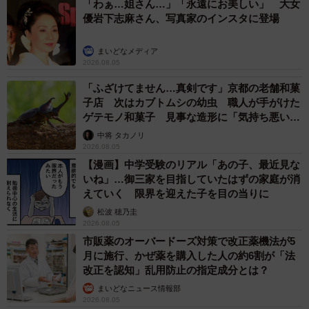
「わぁ…姐さん…」「永遠にお美しい」 大女
優岩下志麻さん、写真家のインスタに登場
まいどなメディア
2026.08.05
7/12
「ふざけてません…真剣です」京都の老舗和菓
"プロポーズの言葉は？"という問題に「答えられないよな…？」とひかり
子店 次はカブトムシの幼虫 職人が手がけた
さんに煽られる／「ひかりとよしゆき」さん（@hikayoshifuufu）提供
ゲテモノ和菓子 見事な造形に「気持ち悪いく
らいリアル」
中将 タカノリ
2026.08.05
【漫画】中学受験のリアル「あの子、最近見な
いね」…御三家を目指していたはずの家庭が消
えていく 限界を迎えた子を目の当りに
松波 穂乃圭
2026.08.05
市販薬のオーバードーズ対策で改正薬機法が5
月に施行、かぜ薬を購入した人の約6割が「法
改正を認知」乱用防止の指定成分とは？
まいどなニュース情報部
2026.08.05