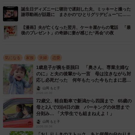
誕生日ディズニーに寝坊で遅刻した夫、ミッキーと撮った
謝罪動画が話題に まさかの“ひとりグリデビュー”に…妻
も爆笑「全然許すwwww」
【漫画】夫が亡くなった翌月、ケーキ屋からの電話 「最
後のプレゼント」の奇跡に妻が感じた“再会”の夜
気になる
家族
夫婦
恋愛
1歳息子が腕を亜脱臼 「奥さん、専業主婦な
のに」と夫の後輩から一言 母は泣きながら対
応し必死だった 何年もたった今もたまに思い
出し…
山岡 もと子
2026.08.06
72歳父、軽自動車で新潟から四国まで 65歳の
母と2人で3泊4日の旅 パーキングの休憩まで
分刻み… 「大学生でも組まねえよ！」
2/12
山岡 もと子
2026.08.06
突然クイズを持ちかけられた夫・よしゆきさん／「ひかりとよしゆき」
「おしりふきのストック、あと何個か分かりま