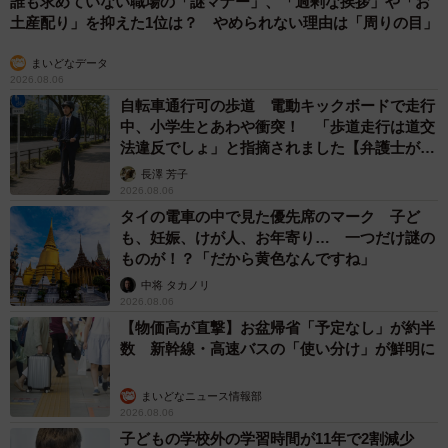
誰も求めていない職場の「謎マナー」、「過剰な挨拶」や「お
土産配り」を抑えた1位は？ やめられない理由は「周りの目」
まいどなデータ
2026.08.06
自転車通行可の歩道 電動キックボードで走行
中、小学生とあわや衝突！ 「歩道走行は道交
法違反でしょ」と指摘されました【弁護士が解
説】
長澤 芳子
2026.08.06
タイの電車の中で見た優先席のマーク 子ど
も、妊娠、けが人、お年寄り… 一つだけ謎の
ものが！？「だから黄色なんですね」
中将 タカノリ
2026.08.06
【物価高が直撃】お盆帰省「予定なし」が約半
数 新幹線・高速バスの「使い分け」が鮮明に
まいどなニュース情報部
2026.08.06
子どもの学校外の学習時間が11年で2割減少