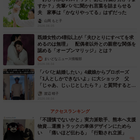
さん（@hikayoshifuufu）提供
すか？」先輩パパに聞かれ言葉を詰まらせる
夫 家事は「かなりやってる」はずだった
2人は高校1年生で同じクラスになったのが最初の出会いで
山岡 もと子
した。ひかりさんがよしゆきさんに約1年間片思いをした
2026.08.05
末、自ら告白して交際に至ったそうです。「周りからは
既婚女性の4割以上が「夫ひとりにすべてを求
『意外な組み合わせ！』と言われていました」と、ひかり
めるのは無理」 配偶者以外との親密な関係を
さんは当時を振り返ります。
認める「オープンマリッジ」とは？
まいどなニュース情報部
2026.08.04
そんな2人の思い出を、夫はどれだけ覚えているのでしょう
「パパと結婚したい」4歳娘からプロポーズ
か。クイズは全4問です。
「1人としかできないよ」に大ショック 父
「じゃあ、じぃじとしたら？」と質問すると…
1問目の"初めて出会った場所は？"という問題でよしゆきさ
渡辺 晴子
2026.08.04
んは「高校の教室！1年C組！」と答え、クラスまで具体的
に覚えているという順調な滑り出し。
アクセスランキング
「不謹慎でないかと」実力派歌手、熊本へ支援
物資…運搬トラックの車体デザインにためら
い 「痛いほど伝わる」「行動され立派」