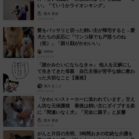
い」「ていうかライオンキング」
梨木 香奈
2026.08.06
髪をバッサリと切った飼い主が帰宅すると→愛
犬たちの反応に「ワンコ様でも戸惑うのね
（笑）」「困り顔がかわいい」
ANNA
2026.08.06
「誰かみたいにならなきゃ」 他人を正解にし
て生きてきた母親 自己主張が苦手な娘に教わ
った大切なこと【漫画】
海川 まこと
2026.08.06
「かわいいストーカーに追われています」甘え
ん坊な元保護猫 最後は飼い主にダイブする姿
に「間違いなく犬」「完全に親子」と反響
梨木 香奈
2026.08.06
がんと片目の失明、3時間おきの壮絶な介護を