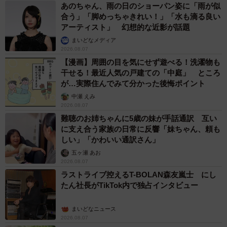
あのちゃん、雨の日のショーパン姿に「雨が似
合う」「脚めっちゃきれい！」「水も滴る良い
アーティスト」 幻想的な近影が話題
まいどなメディア
2026.08.07
【漫画】周囲の目を気にせず遊べる！洗濯物も
干せる！最近人気の戸建ての「中庭」 ところ
が…実際住んでみて分かった後悔ポイント
中瀬 えみ
2026.08.07
難聴のお姉ちゃんに5歳の妹が手話通訳 互い
に支え合う家族の日常に反響「妹ちゃん、頼も
しい」「かわいい通訳さん」
五ヶ瀬 あお
2026.08.07
ラストライブ控えるT-BOLAN森友嵐士 にし
たん社長がTikTok内で独占インタビュー
まいどなニュース
2026.08.07