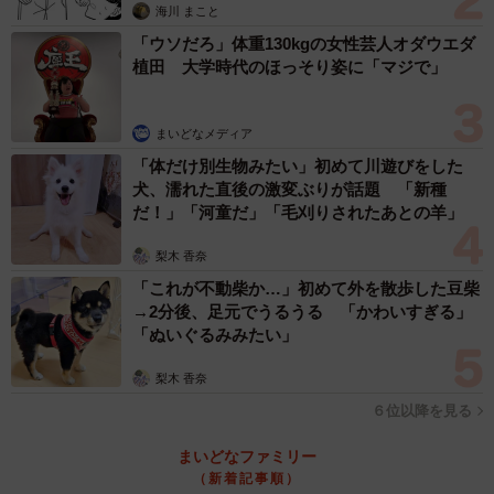
海川 まこと
「ウソだろ」体重130kgの女性芸人オダウエダ
植田 大学時代のほっそり姿に「マジで」
まいどなメディア
「体だけ別生物みたい」初めて川遊びをした
犬、濡れた直後の激変ぶりが話題 「新種
だ！」「河童だ」「毛刈りされたあとの羊」
梨木 香奈
「これが不動柴か…」初めて外を散歩した豆柴
→2分後、足元でうるうる 「かわいすぎる」
「ぬいぐるみみたい」
梨木 香奈
６位以降を見る
まいどなファミリー
（新着記事順）