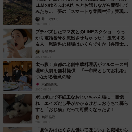
LLMのゆるふわAIたちとお話しながら開墾して
みたら… 夢の「スマートな菜園生活」実現な
るか
井二 かける
2026.08.08
プチバズしたママ友とのLINEスクショ うっ
かり電話番号を流出させちゃった！ 激怒する
友人 慰謝料の相場はいくらですか【弁護士が
解説】
長澤 芳子
2026.08.08
太っ腹！京都の老舗中華料理店がフルコース料
理50人前を無料提供 「一市民としてお礼を」
つながる善意の輪
京都新聞社
2026.08.08
ボロボロで不細工なおじいちゃん猫に一目惚
れ エイズだし手がかかるけど…おうちで暮ら
すと「おじ猫」だって可愛くなったよ！
鶴野 浩己
2026.08.08
「夏休みはたくさん働いてほしい」と職場から