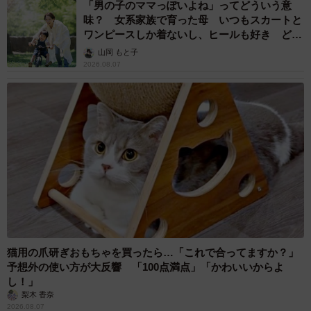
「男の子のママっぽいよね」ってどういう意
味？ 女系家族で育った母 いつもスカートと
ワンピースしか着ないし、ヒールも好き どの
へんが…
山岡 もと子
2026.08.07
猫用の爪研ぎおもちゃを買ったら…「これで合ってますか？」
予想外の使い方が大反響 「100点満点」「かわいいからよ
し！」
梨木 香奈
2026.08.07