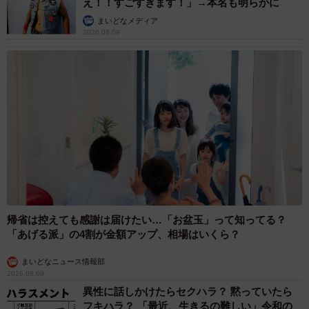
え！！すごすぎます！」→本名も明らかに
まいどなメディア
2026.08.09
帰省は控えても感謝は届けたい…「お盆玉」って知ってる？
「あげる派」の4割が金額アップ、相場はいくら？
まいどなニュース情報部
2026.08.09
異性に話しかけたらセクハラ？ 黙っていたら
フキハラ？ 「最近、生きるの難しい」令和の