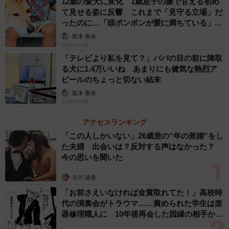
12歳の愛犬に変化 1歳息子の膝で甘える初め
て見せる姿に反響 これまで「見守る立場」だ
ったのに…「頭ポンポンが愛に満ちている」
「尊…」
梨木 香奈
2026.08.08
「テレビより私を見て？」パパの目の前に陣取
る犬に1.4万いいね あまりにも健気な熱烈ア
ピールのちょっと切ない結末
梨木 香奈
2026.08.08
アクセスランキング
「この人しかいない」26歳差の“年の差婚”をし
た夫婦 出会いは？反対する声はなかった？
今の思いを聞いた
古川 諭香
「お前さえいなければ金賞取れてた！」高校時
代の演奏会がトラウマ……責められた学生は楽
器修理職人に 10年後再会した因縁の相手から
思わぬ申し出【漫画】