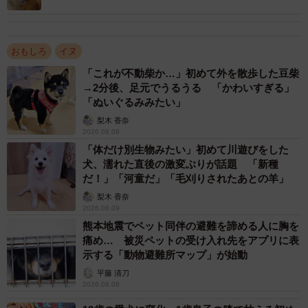
おもしろ
イヌ
「これが不動柴か…」初めて外を散歩した豆柴
→2分後、足元でうるうる 「かわいすぎる」
「ぬいぐるみみたい」
梨木 香奈
2026.08.09
「体だけ別生物みたい」初めて川遊びをした
犬、濡れた直後の激変ぶりが話題 「新種
だ！」「河童だ」「毛刈りされたあとの羊」
梨木 香奈
2026.08.09
熊本地震でペット同伴の避難を諦める人に胸を
痛め… 被災ペットの受け入れ先をアプリに表
示する「動物避難所マップ」が始動
平藤 清刀
2026.08.08