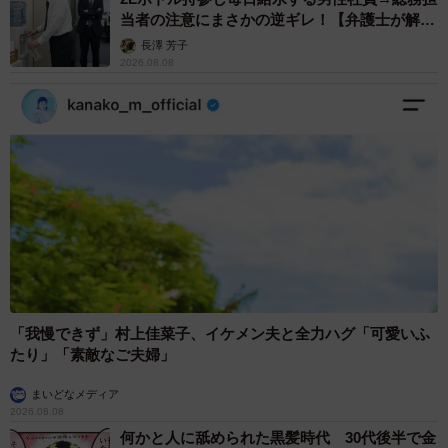
当者の注意にまさかの逆ギレ！【弁護士が解
説】
長澤 芳子
2026.08.08
「我慢できず」村上佳菜子、イケメン夫と全力ハグ「可愛いふ
たり」「素敵なご夫婦」
まいどなメディア
2026.08.08
何かと人に舐められた黒髪時代 30代後半で金