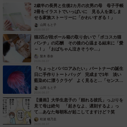
2歳半の長男と生後2カ月の次男の母 母子手帳
2冊をイラストでいっぱいに 見る人を楽しま
せる家族ストーリーに「かわいすぎる！」
山岡 もと子
2026.08.07
猫2匹が段ボール箱の取り合いで「ポコスカ猫
パンチ」の応酬 その後の心温まる結末に「愛
～！」「おばちゃん泣きそうや…」
梨木 香奈
2026.08.07
「ちょっとババロアみたい」パートナーの誕生
日に手作りトートバッグ 完成まで1年 淡い
藍染めに漂うクラゲ よく見ると…「センスす
ごい」
山岡 もと子
2026.08.07
【漫画】大学生息子の「頼れる彼氏」っぷりを
見て母は絶句 「起きなよ、遅刻するよ」っ
て…あなた毎朝私が起こしてますけど？笑
松波 穂乃圭
2026.08.07