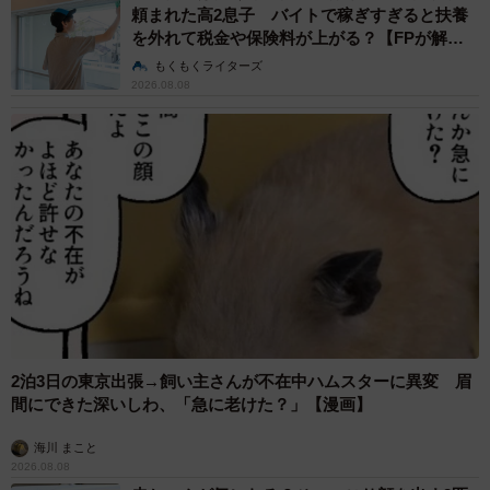
頼まれた高2息子 バイトで稼ぎすぎると扶養
を外れて税金や保険料が上がる？【FPが解
説】
もくもくライターズ
2026.08.08
2泊3日の東京出張→飼い主さんが不在中ハムスターに異変 眉
間にできた深いしわ、「急に老けた？」【漫画】
海川 まこと
2026.08.08