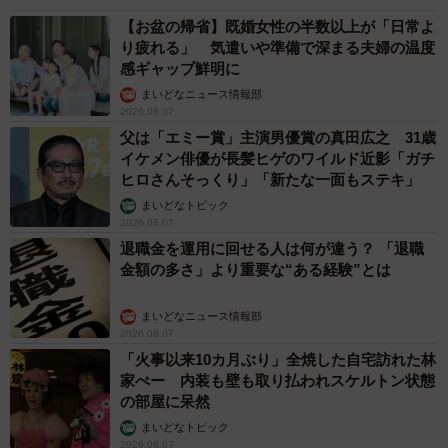
【お盆の帰省】既婚女性の半数以上が「日常よ
り疲れる」 気遣いや準備で深まる夫婦の温度
感ギャップ鮮明に
まいどなニュース情報部
2026.08.07
父は「エミー賞」主演男優賞の真田広之 31歳
イケメン俳優が長髪ヒゲのワイルド近影「ガチ
ヒロさんそっくり」「新たな一面もステキ」
まいどなトピック
2026.08.07
退職金を運用に回せる人は何が違う？ 「退職
金額の多さ」より重要な“ある経験”とは
まいどなニュース情報部
2026.08.07
「火事以来10カ月ぶり」全焼した自宅訪れた林
家ぺー 内装も壁も取り払われスケルトン状態
の部屋に呆然
まいどなトピック
2026.08.07