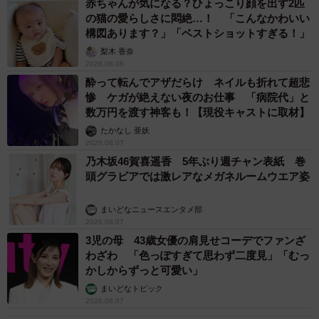
赤ちゃんが気になる？ひょっこり顔を出す2匹
の猫の愛らしさに悶絶…！ 「こんなかわいい
構図あります？」「ベストショットすぎる！」
梨木 香奈
2026.08.08
酔って転んでアザだらけ ネイルも折れて超悲
惨 ケガが絶えない夜のお仕事 「病院代」と
数万円を渡す神客も！【現役キャストに取材】
たかなし 亜妖
2026.08.07
乃木坂46賀喜遥香 5年ぶり週チャン表紙 巻
頭グラビアでは激レアなメガネルームウエア姿
まいどなニュースエンタメ部
2026.08.07
3児の母 43歳女優の肩見せコーデでファンざ
わざわ 「色っぽすぎて思わず二度見」「むっ
かしからずっと可愛い」
まいどなトピック
2026.08.07