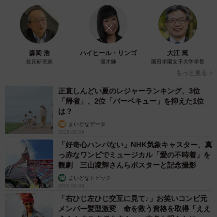
森岡 浩
ハイヒール・リンゴ
大江 篤
姓氏研究家
漫才師
園田学園女子大学学長
もっと見る
正直しんどい夏のレジャーランキング、3位
「帰省」、2位「バーベキュー」を抑えた1位
は？
まいどなデータ
2026.08.09
「好奇心ハンパない」NHK気象キャスター、真
っ赤なワンピでミュージカル「愛の不時着」を
観劇 三山凌輝さんらポスターと記念撮影
まいどなトピック
2026.08.09
「右ひじ左ひじ交互に見て♪」お笑いコンビ元
メンバー髪型激変 命を救う資格を取得「ええ