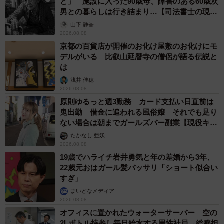
と」 施設に入った90歳母、障害のある60歳次
男との暮らしは行き詰まり…【司法書士の現場
から】
山下 静香
2026.08.08
京都の百貨店が開催のお化け屋敷のお化けにモ
デルがいる 比叡山延暦寺の僧侶が語る伝説と
は
浅井 佳穂
2026.08.08
原則ゆるっと週3勤務 カード支払い日直前は
鬼出勤 借金に追われる風俗嬢 それでも足り
ない場合は朝までガールズバー副業【現役キャ
ストに取材】
たかなし 亜妖
2026.08.08
19歳でハライチ岩井勇気と年の差婚から3年、
22歳元おはガール髪バッサリ「ショート似合い
すぎ」
まいどなメディア
2026.08.08
オフィスに置かれたウォーターサーバー 空の
2Lボトル持参し毎日給水する男性社員→総務担