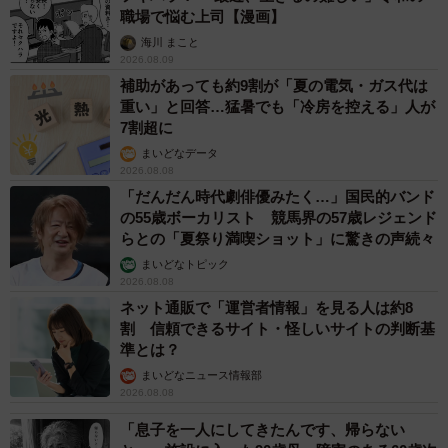
職場で悩む上司【漫画】
海川 まこと
2026.08.09
補助があっても約9割が「夏の電気・ガス代は
重い」と回答…猛暑でも「冷房を控える」人が
7割超に
まいどなデータ
2026.08.08
「だんだん時代劇俳優みたく…」国民的バンド
の55歳ボーカリスト 競馬界の57歳レジェンド
らとの「夏祭り満喫ショット」に驚きの声続々
まいどなトピック
2026.08.08
ネット通販で「運営者情報」を見る人は約8
割 信頼できるサイト・怪しいサイトの判断基
準とは？
まいどなニュース情報部
2026.08.08
「息子を一人にしてきたんです、帰らない