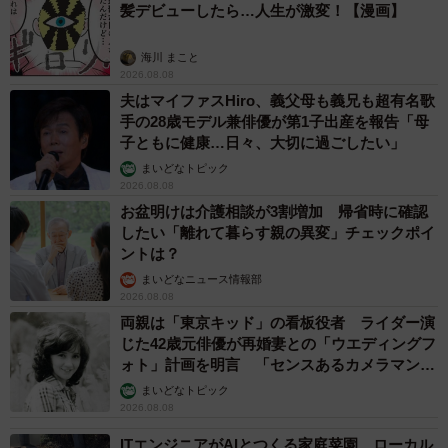
髪デビューしたら…人生が激変！【漫画】
海川 まこと
2026.08.08
夫はマイファスHiro、義父母も義兄も超有名歌
手の28歳モデル兼俳優が第1子出産を報告「母
子ともに健康…日々、大切に過ごしたい」
まいどなトピック
2026.08.08
お盆明けは介護相談が3割増加 帰省時に確認
したい「離れて暮らす親の異変」チェックポイ
ントは？
まいどなニュース情報部
2026.08.08
両親は「東京キッド」の看板役者 ライダー演
じた42歳元俳優が再婚妻との「ウエディングフ
ォト」計画を明言 「センスあるカメラマン求
む」
まいどなトピック
2026.08.08
ITエンジニアがAIとつくる家庭菜園 ローカル