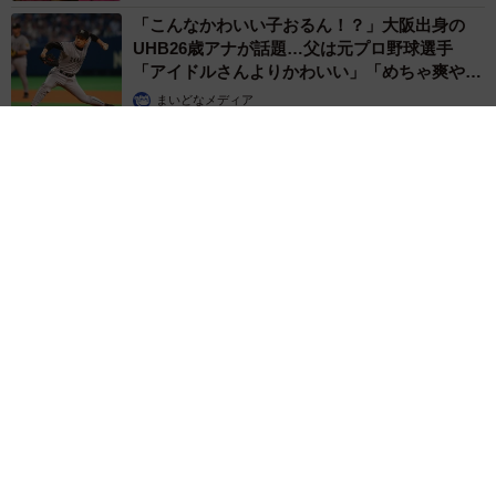
「こんなかわいい子おるん！？」大阪出身の
UHB26歳アナが話題…父は元プロ野球選手
「アイドルさんよりかわいい」「めちゃ爽や
か」
まいどなメディア
2026.08.07
世界一周中に3度も出会った運命的カップル 口では言えない
「ジョージアの熱い夜」に「もうやめぇや！」藤井が猛ツッコ
ミ連発【新婚さん】
まいどなニュース