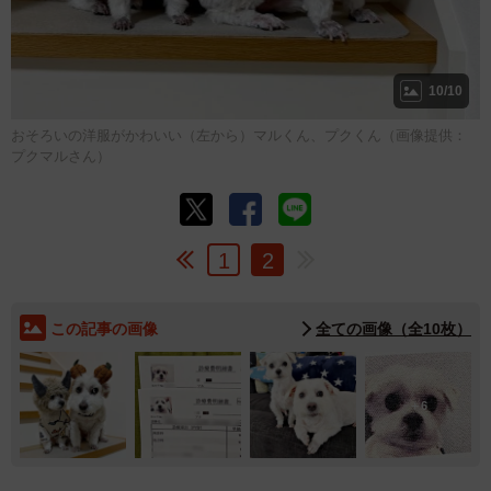
10/10
おそろいの洋服がかわいい（左から）マルくん、プクくん（画像提供：
プクマルさん）
1
2
この記事の画像
全ての画像（全10枚）
6