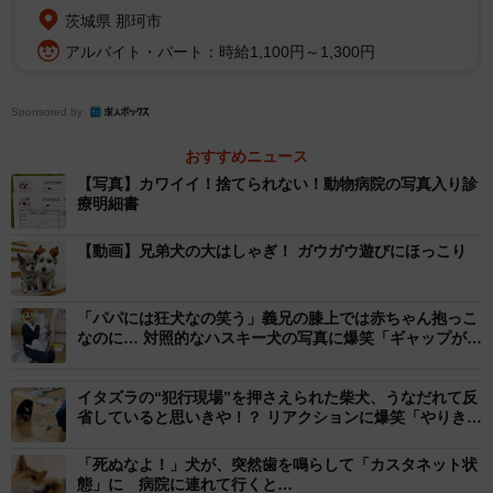
茨城県 那珂市
アルバイト・パート：時給1,100円～1,300円
Sponsored by
おすすめニュース
【写真】カワイイ！捨てられない！動物病院の写真入り診
療明細書
【動画】兄弟犬の大はしゃぎ！ ガウガウ遊びにほっこり
「パパには狂犬なの笑う」義兄の膝上では赤ちゃん抱っこ
なのに… 対照的なハスキー犬の写真に爆笑「ギャップがす
ごい」「まるでプロレス」
イタズラの“犯行現場”を押さえられた柴犬、うなだれて反
省していると思いきや！？ リアクションに爆笑「やりきっ
た顔してる」「誇らしげ」
「死ぬなよ！」犬が、突然歯を鳴らして「カスタネット状
態」に 病院に連れて行くと…