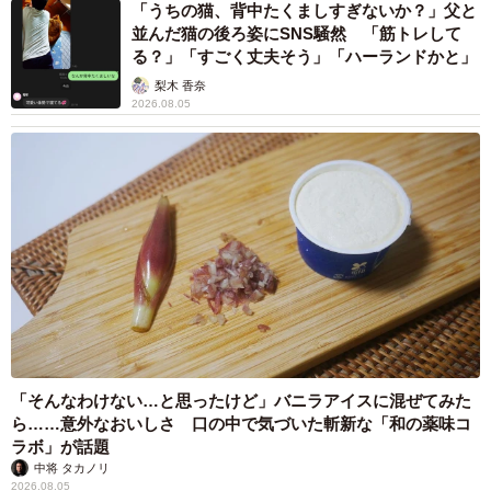
「うちの猫、背中たくましすぎないか？」父と
並んだ猫の後ろ姿にSNS騒然 「筋トレして
る？」「すごく丈夫そう」「ハーランドかと」
梨木 香奈
2026.08.05
「そんなわけない…と思ったけど」バニラアイスに混ぜてみた
ら……意外なおいしさ 口の中で気づいた斬新な「和の薬味コ
ラボ」が話題
中将 タカノリ
2026.08.05