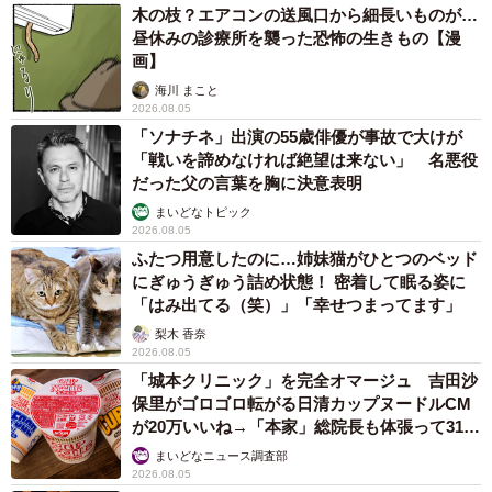
木の枝？エアコンの送風口から細長いものが…
昼休みの診療所を襲った恐怖の生きもの【漫
画】
海川 まこと
2026.08.05
「ソナチネ」出演の55歳俳優が事故で大けが
「戦いを諦めなければ絶望は来ない」 名悪役
だった父の言葉を胸に決意表明
まいどなトピック
2026.08.05
ふたつ用意したのに…姉妹猫がひとつのベッド
にぎゅうぎゅう詰め状態！ 密着して眠る姿に
「はみ出てる（笑）」「幸せつまってます」
梨木 香奈
2026.08.05
「城本クリニック」を完全オマージュ 吉田沙
保里がゴロゴロ転がる日清カップヌードルCM
が20万いいね→「本家」総院長も体張って31万
いいね
まいどなニュース調査部
2026.08.05