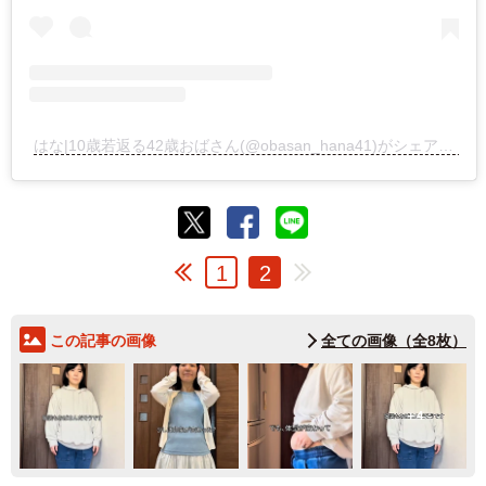
はな|10歳若返る42歳おばさん(@obasan_hana41)がシェアした投稿
1
2
この記事の画像
全ての画像（全8枚）
4