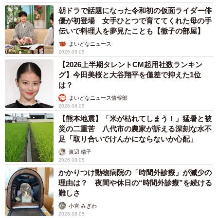
朝ドラで話題になった令和初の仮面ライダー俳
優が初登場 女手ひとつで育ててくれた母の手
伝いで料理人を夢見たことも【徹子の部屋】
まいどなニュース
2026.08.05
【2026上半期タレントCM起用社数ランキン
グ】今田美桜と大谷翔平を僅差で抑えた1位
は？
まいどなニュース情報部
2026.08.05
【熊本地震】「米が枯れてしまう！」猛暑と被
災の二重苦 八代市の農家が訴える深刻な水不
足「取り合いでけんかにならないか心配」
渡辺 晴子
2026.08.05
かかりつけ動物病院の「時間外診療」が減少の
理由は？ 夜間や休日の“時間外診療”を続ける
難しさ
小宮 みぎわ
2026.08.05