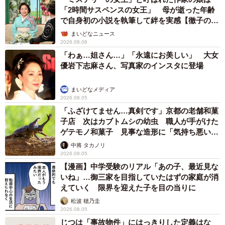
「2時間サスペンスの女王」 母が逝った年齢
で自身初の小説を執筆して絆を実感【徹子の部
屋】
まいどなニュース
2026.08.06
「わぁ…姐さん…」「永遠にお美しい」 大女
優岩下志麻さん、写真家のインスタに登場
まいどなメディア
2026.08.05
「ふざけてません…真剣です」京都の老舗和菓
子店 次はカブトムシの幼虫 職人が手がけた
ゲテモノ和菓子 見事な造形に「気持ち悪いく
らいリアル」
中将 タカノリ
2026.08.05
【漫画】中学受験のリアル「あの子、最近見な
いね」…御三家を目指していたはずの家庭が消
えていく 限界を迎えた子を目の当りに
松波 穂乃圭
2026.08.05
じつは「事故物件」にはっきりした定義はな