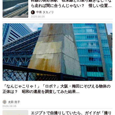
幹線の長野県駅 在来線との乗り継ぎなし→な
ら走れば間に合うんじゃない？ 惜しい位置関
係が反響
中将 タカノリ
2026.08.06
「なんじゃこりゃ！」「ロボ？」大阪・梅田にそびえる物体の
正体は？ 昭和の遺産を調査してみた結果…
太田 浩子
2026.08.06
エジプトで自撮りしていたら、ガイドが「撮り