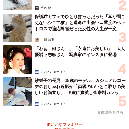
椎名 碧
保護猫カフェでひとりぼっちだった「耳が聞こ
えないシニア猫」と運命の出会い→重度のペッ
トロスで適応障害だった女性の人生が一変
古川 諭香
「わぁ…姐さん…」「永遠にお美しい」 大女
優岩下志麻さん、写真家のインスタに登場
まいどなメディア
紗栄子の長男 18歳のモデル、カジュアルコー
デのおしゃれ近影が「両親のいいとこ取りの美
しいお顔立ち」 9歳に渡英し全寮制カレッジ
で学ぶ
まいどなメディア
６位以降を見る
まいどなファミリー