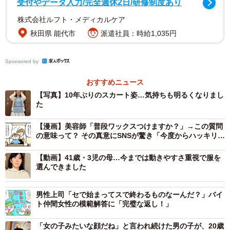
受付やデータ入力/完全週休2日/研修制度あり
株式会社ルフト・メディカルケア
秋田県 能代市
派遣社員：時給1,035円
Sponsored by
おすすめニュース
【写真】10年ぶりのスカート姿…気持ちも明るくなりまし
た
【漫画】美容師「普段ワックスつけますか？」→この質問
の意味って？ その真意にSNSが驚き「今度からハッキリ言
うわ」
【動画】41歳・3児の母…今までは動きやすさ重視で服を
選んできました
男性上司「セで始まってスで終わるものなーんだ？」バイ
ト仲間女性の模範解答に「完璧な返し！」
「女の子みたいな顔だね」と言われ続けた男の子が、20歳