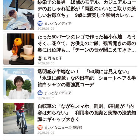
紗栄子の長男 18歳のモデル、カジュアルコー
デのおしゃれ近影が「両親のいいとこ取りの美
しいお顔立ち」 9歳に渡英し全寮制カレッジ
で学ぶ
まいどなメディア
2026.08.05
たった50パーツのレゴで作った極小仏壇 ろう
そく、花立て、お供えのご飯、観音開きの扉の
奥には位牌も…「チーンの音が聞こえてきそ
う」
山岡 もと子
2026.08.05
透明感が半端ない！ 「50歳には見えない」
「永遠に綺麗」な内田有紀 ショートヘア＆半
袖白シャツの最強夏コーデ
まいどなメディア
2026.08.05
自転車の「ながらスマホ」罰則、6割超が「内
容は知らない」 利用者の意識と実際の法的知
識にギャップ大きく
まいどなニュース情報部
2026.08.05