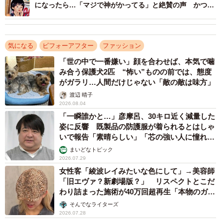
になったら…「マジで神がかってる」と絶賛の声 かつて
のコンプレックスが魅力に
気になる
ビフォーアフター
ファッション
「世の中で一番嫌い」顔を合わせば、本気で噛
み合う保護犬2匹 “怖い”ものの前では、態度
がガラリ…人間だけじゃない「敵の敵は味方」
渡辺 晴子
2026.08.04
「一瞬誰かと…」彦摩呂、30キロ近く減量した
姿に反響 既製品の防護服が着られるとはしゃ
いで報告「素晴らしい」「芯の強い人に憧れま
す」
まいどなトピック
2026.07.29
女性客「綾波レイみたいな色にして」→美容師
「旧エヴァ？新劇場版？」 リスペクトとこだ
わり詰まった施術が40万回超再生「本物のガチ
勢」
そんでなライターズ
2026.07.28