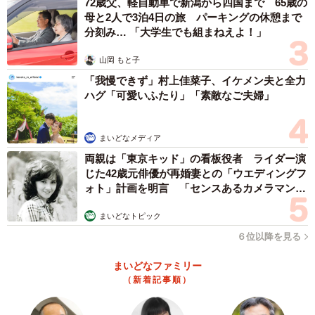
72歳父、軽自動車で新潟から四国まで 65歳の
母と2人で3泊4日の旅 パーキングの休憩まで
分刻み… 「大学生でも組まねえよ！」
山岡 もと子
「我慢できず」村上佳菜子、イケメン夫と全力
ハグ「可愛いふたり」「素敵なご夫婦」
まいどなメディア
両親は「東京キッド」の看板役者 ライダー演
じた42歳元俳優が再婚妻との「ウエディングフ
ォト」計画を明言 「センスあるカメラマン求
む」
まいどなトピック
６位以降を見る
まいどなファミリー
（新着記事順）