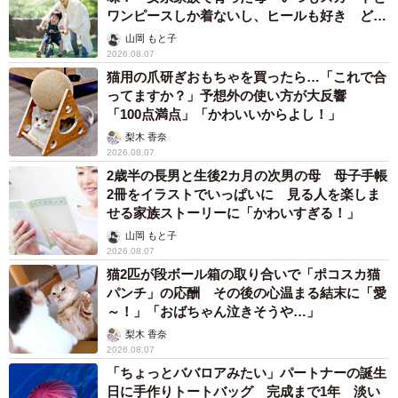
ワンピースしか着ないし、ヒールも好き どの
へんが…
山岡 もと子
2026.08.07
猫用の爪研ぎおもちゃを買ったら…「これで合
ってますか？」予想外の使い方が大反響
「100点満点」「かわいいからよし！」
梨木 香奈
2026.08.07
2歳半の長男と生後2カ月の次男の母 母子手帳
2冊をイラストでいっぱいに 見る人を楽しま
せる家族ストーリーに「かわいすぎる！」
山岡 もと子
2026.08.07
猫2匹が段ボール箱の取り合いで「ポコスカ猫
パンチ」の応酬 その後の心温まる結末に「愛
～！」「おばちゃん泣きそうや…」
梨木 香奈
2026.08.07
「ちょっとババロアみたい」パートナーの誕生
日に手作りトートバッグ 完成まで1年 淡い