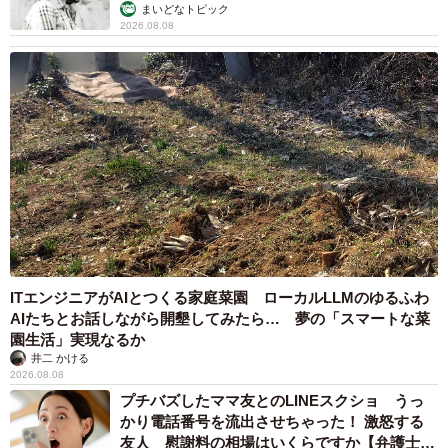
む」
まいどなトピック
2026.08.08
ITエンジニアがAIとつくる家庭菜園 ローカルLLMのゆるふわ
AIたちとお話しながら開墾してみたら… 夢の「スマートな菜
園生活」実現なるか
井二 かける
2026.08.08
プチバズしたママ友とのLINEスクショ うっ
かり電話番号を流出させちゃった！ 激怒する
友人 慰謝料の相場はいくらですか【弁護士が