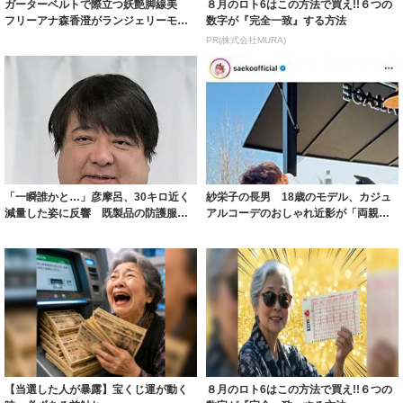
ガーターベルトで際立つ妖艶脚線美
８月のロト6はこの方法で買え!!６つの
フリーアナ森香澄がランジェリーモデ
数字が『完全一致』する方法
ルに ｢PE...
PR(株式会社MURA)
「一瞬誰かと…」彦摩呂、30キロ近く
紗栄子の長男 18歳のモデル、カジュ
減量した姿に反響 既製品の防護服が
アルコーデのおしゃれ近影が「両親の
着られると...
いいとこ取...
【当選した人が暴露】宝くじ運が動く
８月のロト6はこの方法で買え!!６つの