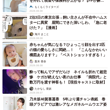
を外れて税金や保険料が上がる？【FPが解
説】
もくもくライターズ
2026.08.08
2泊3日の東京出張→飼い主さんが不在中ハムス
ターに異変 眉間にできた深いしわ、「急に老
けた？」【漫画】
海川 まこと
2026.08.08
赤ちゃんが気になる？ひょっこり顔を出す2匹
の猫の愛らしさに悶絶…！ 「こんなかわいい
構図あります？」「ベストショットすぎる！」
梨木 香奈
2026.08.08
酔って転んでアザだらけ ネイルも折れて超悲
惨 ケガが絶えない夜のお仕事 「病院代」と
数万円を渡す神客も！【現役キャストに取材】
たかなし 亜妖
2026.08.07
乃木坂46賀喜遥香 5年ぶり週チャン表紙 巻
頭グラビアでは激レアなメガネルームウエア姿