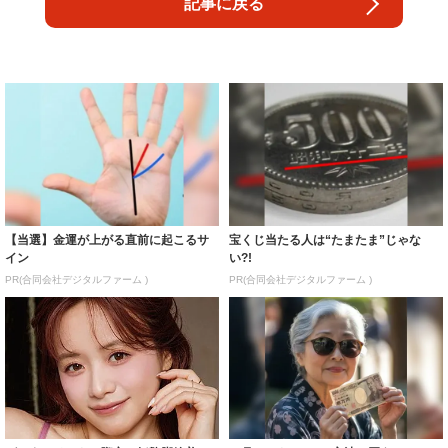
記事に戻る
【当選】金運が上がる直前に起こるサ
宝くじ当たる人は“たまたま”じゃな
イン
い?!
PR(合同会社デジタルファーム )
PR(合同会社デジタルファーム )