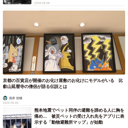
2026.08.08
京都の百貨店が開催のお化け屋敷のお化けにモデルがいる 比
叡山延暦寺の僧侶が語る伝説とは
浅井 佳穂
2026.08.08
熊本地震でペット同伴の避難を諦める人に胸を
痛め… 被災ペットの受け入れ先をアプリに表
示する「動物避難所マップ」が始動