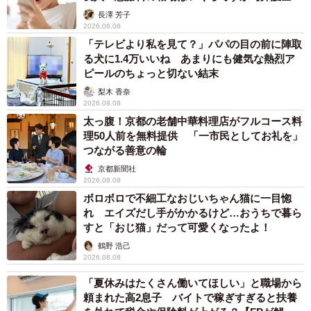
解説】
長澤 芳子
2026.08.08
「テレビより私を見て？」パパの目の前に陣取
る犬に1.4万いいね あまりにも健気な熱烈ア
ピールのちょっと切ない結末
梨木 香奈
2026.08.08
太っ腹！京都の老舗中華料理店がフルコース料
理50人前を無料提供 「一市民としてお礼を」
つながる善意の輪
京都新聞社
2026.08.08
ボロボロで不細工なおじいちゃん猫に一目惚
れ エイズだし手がかかるけど…おうちで暮ら
すと「おじ猫」だって可愛くなったよ！
鶴野 浩己
2026.08.08
「夏休みはたくさん働いてほしい」と職場から
頼まれた高2息子 バイトで稼ぎすぎると扶養