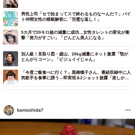
男性上司「セで始まってスで終わるものなーんだ？」バイ
ト仲間女性の模範解答に「完璧な返し！」
5カ月で20キロ超の減量に成功…女性タレントの変化が衝
撃「努力がすごい」「どんどん美人になる」
別人級！見取り図・盛山、20kg減量にネット激震「顎が
とんがりコーン」「ビジュイイじゃん」
「今度ご飯食べに行く？」黒柳徹子さん、番組収録中に人
気歌手を食事に誘う→即実現＆2ショット披露「楽しかっ
たわ！またね」