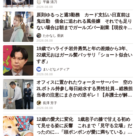
平藤 清刀
2026.08.08
原則ゆるっと週3勤務 カード支払い日直前は
鬼出勤 借金に追われる風俗嬢 それでも足り
ない場合は朝までガールズバー副業【現役キャ
ストに取材】
たかなし 亜妖
2026.08.08
19歳でハライチ岩井勇気と年の差婚から3年、
22歳元おはガール髪バッサリ「ショート似合い
すぎ」
まいどなメディア
2026.08.08
オフィスに置かれたウォーターサーバー 空の
2Lボトル持参し毎日給水する男性社員→総務担
当者の注意にまさかの逆ギレ！【弁護士が解
説】
長澤 芳子
2026.08.08
12歳の愛犬に変化 1歳息子の膝で甘える初め
て見せる姿に反響 これまで「見守る立場」だ
ったのに…「頭ポンポンが愛に満ちている」