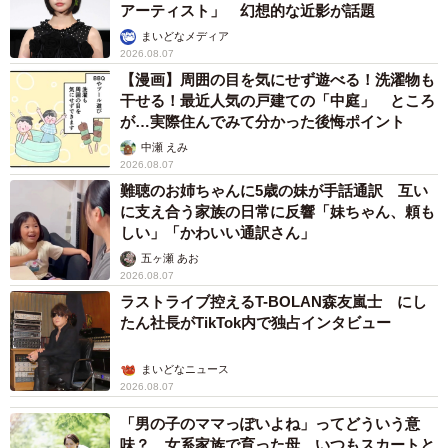
アーティスト」 幻想的な近影が話題
まいどなメディア
2026.08.07
【漫画】周囲の目を気にせず遊べる！洗濯物も
干せる！最近人気の戸建ての「中庭」 ところ
が…実際住んでみて分かった後悔ポイント
中瀬 えみ
2026.08.07
難聴のお姉ちゃんに5歳の妹が手話通訳 互い
に支え合う家族の日常に反響「妹ちゃん、頼も
しい」「かわいい通訳さん」
五ヶ瀬 あお
2026.08.07
ラストライブ控えるT-BOLAN森友嵐士 にし
たん社長がTikTok内で独占インタビュー
まいどなニュース
2026.08.07
「男の子のママっぽいよね」ってどういう意
味？ 女系家族で育った母 いつもスカートと