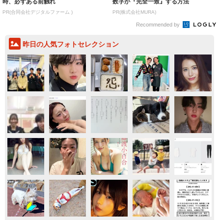
時、必ずある前触れ
数字が『完全一致』する方法
PR(合同会社デジタルファーム )
PR(株式会社MURA)
Recommended by
昨日の人気フォトセレクション