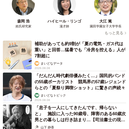
森岡 浩
ハイヒール・リンゴ
大江 篤
姓氏研究家
漫才師
園田学園女子大学学長
もっと見る
補助があっても約9割が「夏の電気・ガス代は
重い」と回答…猛暑でも「冷房を控える」人が
7割超に
まいどなデータ
2026.08.08
「だんだん時代劇俳優みたく…」国民的バンド
の55歳ボーカリスト 競馬界の57歳レジェンド
らとの「夏祭り満喫ショット」に驚きの声続々
まいどなトピック
2026.08.08
「息子を一人にしてきたんです、帰らない
と」 施設に入った90歳母、障害のある60歳次
男との暮らしは行き詰まり…【司法書士の現場
から】
山下 静香