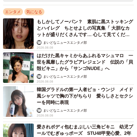
エンタメ
気になる
もしかしてノーパン？ 素肌に黒ストッキング
とハイレグ ちとせよしの写真集「 大胆なカ
ットが盛りだくさんです… 心して見てくださ
い」
まいどなニュースエンタメ部
2026.08.08
はだけた黒キャミからあふれるマシュマロ 一
世を風靡したグラビアレジェンド 伝説の「貝
殻ビキニ」から「サンゴNUDE」へ
まいどなニュースエンタメ部
2026.08.08
韓国グラドルの第一人者ピョ・ウンジ メイド
風シャツで胸の下がちらり 愛らしさとセクシ
ーを同時に表現
まいどなニュースエンタメ部
2026.08.08
愛されボディ包むまぶしい三角ビキニ 幼児プ
ールでむぎゅっポーズ STU48甲斐心愛、2年