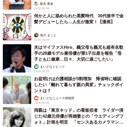
「尊…」
梨木 香奈
2026.08.08
何かと人に舐められた黒髪時代 30代後半で金
髪デビューしたら…人生が激変！【漫画】
海川 まこと
2026.08.08
夫はマイファスHiro、義父母も義兄も超有名歌
手の28歳モデル兼俳優が第1子出産を報告「母
子ともに健康…日々、大切に過ごしたい」
まいどなトピック
2026.08.08
お盆明けは介護相談が3割増加 帰省時に確認
したい「離れて暮らす親の異変」チェックポイ
ントは？
まいどなニュース情報部
2026.08.08
両親は「東京キッド」の看板役者 ライダー演
じた42歳元俳優が再婚妻との「ウエディングフ
ォト」計画を明言 「センスあるカメラマン求