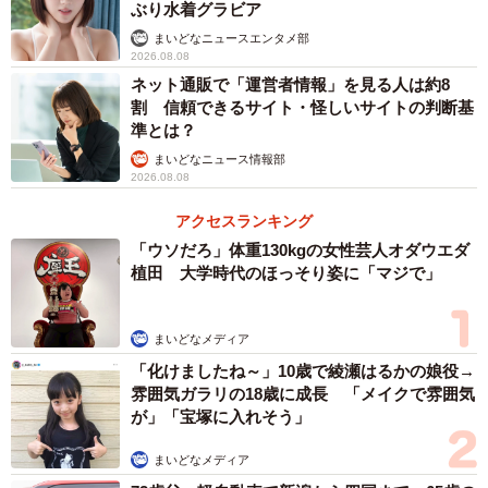
ぶり水着グラビア
まいどなニュースエンタメ部
2026.08.08
ネット通販で「運営者情報」を見る人は約8
割 信頼できるサイト・怪しいサイトの判断基
準とは？
まいどなニュース情報部
2026.08.08
アクセスランキング
「ウソだろ」体重130kgの女性芸人オダウエダ
植田 大学時代のほっそり姿に「マジで」
まいどなメディア
「化けましたね～」10歳で綾瀬はるかの娘役→
雰囲気ガラリの18歳に成長 「メイクで雰囲気
が」「宝塚に入れそう」
まいどなメディア