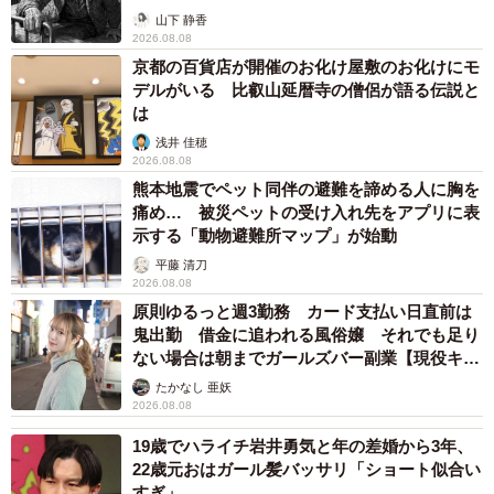
から】
山下 静香
2026.08.08
京都の百貨店が開催のお化け屋敷のお化けにモ
デルがいる 比叡山延暦寺の僧侶が語る伝説と
は
浅井 佳穂
2026.08.08
熊本地震でペット同伴の避難を諦める人に胸を
痛め… 被災ペットの受け入れ先をアプリに表
示する「動物避難所マップ」が始動
平藤 清刀
2026.08.08
原則ゆるっと週3勤務 カード支払い日直前は
鬼出勤 借金に追われる風俗嬢 それでも足り
ない場合は朝までガールズバー副業【現役キャ
ストに取材】
たかなし 亜妖
2026.08.08
19歳でハライチ岩井勇気と年の差婚から3年、
22歳元おはガール髪バッサリ「ショート似合い
すぎ」