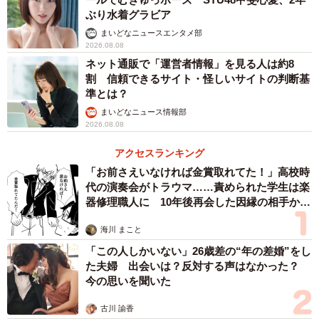
ぶり水着グラビア
まいどなニュースエンタメ部
2026.08.08
ネット通販で「運営者情報」を見る人は約8
割 信頼できるサイト・怪しいサイトの判断基
準とは？
まいどなニュース情報部
2026.08.08
アクセスランキング
「お前さえいなければ金賞取れてた！」高校時
代の演奏会がトラウマ……責められた学生は楽
器修理職人に 10年後再会した因縁の相手から
思わぬ申し出【漫画】
海川 まこと
「この人しかいない」26歳差の“年の差婚”をし
た夫婦 出会いは？反対する声はなかった？
今の思いを聞いた
古川 諭香