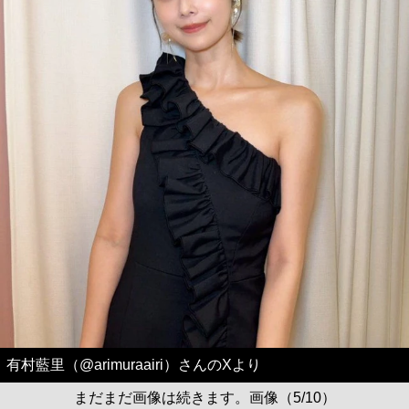
有村藍里（@arimuraairi）さんのXより
まだまだ画像は続きます。画像（5/10）