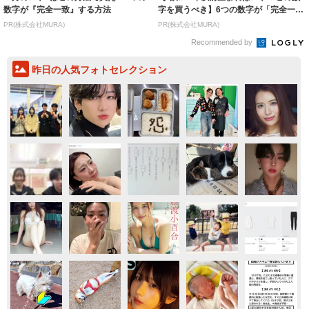
数字が『完全一致』する方法
字を買うべき】6つの数字が「完全一
致」する方...
PR(株式会社MURA)
PR(株式会社MURA)
Recommended by
昨日の人気フォトセレクション