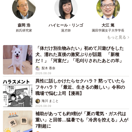
森岡 浩
ハイヒール・リンゴ
大江 篤
姓氏研究家
漫才師
園田学園女子大学学長
もっと見る
「体だけ別生物みたい」初めて川遊びをした
犬、濡れた直後の激変ぶりが話題 「新種
だ！」「河童だ」「毛刈りされたあとの羊」
梨木 香奈
2026.08.09
異性に話しかけたらセクハラ？ 黙っていたら
フキハラ？ 「最近、生きるの難しい」令和の
職場で悩む上司【漫画】
海川 まこと
2026.08.09
補助があっても約9割が「夏の電気・ガス代は
重い」と回答…猛暑でも「冷房を控える」人が
7割超に