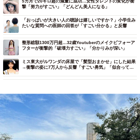
5カ月で20キロ超の減量に成功…女性タレントの変化が衝
撃「努力がすごい」「どんどん美人になる」
「おっぱいが大きい人の聴診は嬉しいですか？」小学生み
たいな質問への医師の回答が「すごい分かる」と反響
整形総額1300万円超…32歳Youtuberのメイクビフォーア
フターが衝撃的「破壊力すごい」「分かりみが深い」
ミス東大がルワンダの床屋で「髪型おまかせ」にした結果
→衝撃の姿に7万人から反響「すごい勇気」「似合って
る」