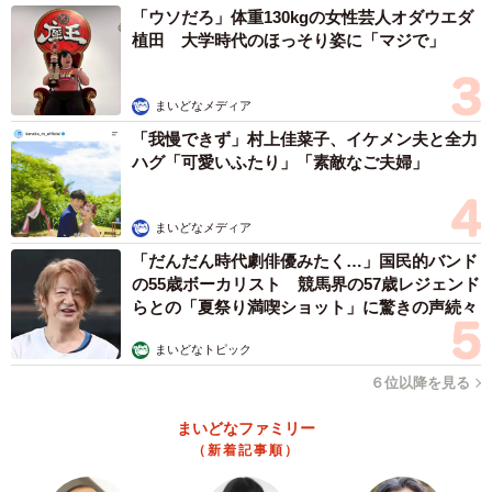
「ウソだろ」体重130kgの女性芸人オダウエダ
植田 大学時代のほっそり姿に「マジで」
まいどなメディア
「我慢できず」村上佳菜子、イケメン夫と全力
ハグ「可愛いふたり」「素敵なご夫婦」
まいどなメディア
「だんだん時代劇俳優みたく…」国民的バンド
の55歳ボーカリスト 競馬界の57歳レジェンド
らとの「夏祭り満喫ショット」に驚きの声続々
まいどなトピック
６位以降を見る
まいどなファミリー
（新着記事順）