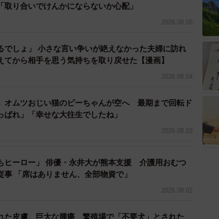
「取り合いでけんかにならないか心配」
2026.08.05
み取ることが苦手で、思ったことをそのまま口にして場
の疲労に気づかず一方的に話し続けてしまったりするこ
るでしょ」 小さな言い争いが絶えなかった夫婦に訪れ
、結果として人間関係に支障をきたすケースもみられま
えてから相手を思う気持ちを取り戻せた【漫画】
2026.08.04
」を理解することの大切さ〜
」オムツおじい猫のピーちゃんが空へ 最期まで回転ド
「自閉症、アスペルガー症候群その他の広汎性発達障
っぱれ」「幸せな大往生でしたね」
害その他これに類する脳機能の障害」と定義されていま
2026.08.03
もヒーロー」 俳優・永井大が熊本支援 介護用おむつ
特性であり、発達しないのではなく、発達のしかたに生
従事 「席はありません、全部物資で」
です。つまり、適切な理解と支援があれば、その人らし
2026.08.02
分可能なのです。
れた皮膚、巨大な腫瘍 繁殖場で「不要犬」とされた