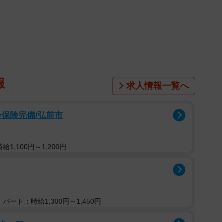
1/3
画像はイメージです（yamasan/stock.adobe.com）
学生時代から忘れ物が多く、仕事でもうっかりミスをし
格』と思っていました。しかし去年、産休を明けて復職
増し、これまで以上にミスを頻発するように。忘れ物も
報
求人情報一覧へ
て遅刻も増えました。申し訳なさから自分を責め、涙が
療内科を受診したところ、うつの他、注意欠如・多動性
会保険完備/弘前市
。
えている現実
1,100円～1,200円
が着実に増加しています。厚生労働省の2022（令和
害だと診断を受けた人は国内に約48.1万人と推計され
合になります。
パート：時給1,300円～1,450円
す。文部科学省の2022年調査では、通常学級で学習面