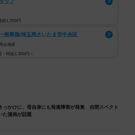
タッフ
特別な教育的支援が必要と考えられる児童生徒の割合は
が該当する計算になります。この割合は10年前の
.3ポイント増加しており、社会の認識と対応が大きく変わっ
給1,250円
一般事務/埼玉県さいたま市中央区
「発達障害の理解が高まったことで、今まで受診しなか
用企画課
が主な要因」と分析しています。つまり、今まで「変わ
：時給1,300円～
た人たちが、適切な診断と支援を受けられるようになっ
きっかけに、母自身にも発達障害が発覚 自閉スペクト
いた漫画が話題
）