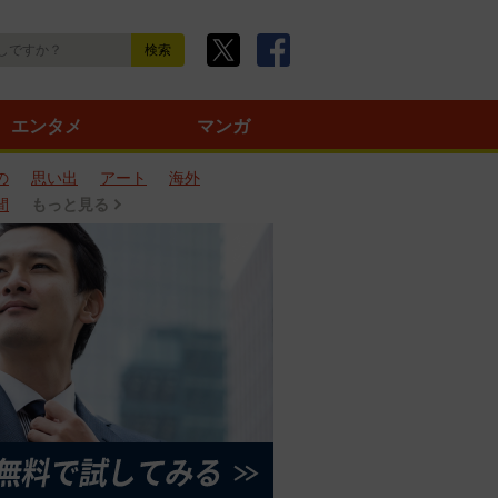
エンタメ
マンガ
の
思い出
アート
海外
間
もっと見る