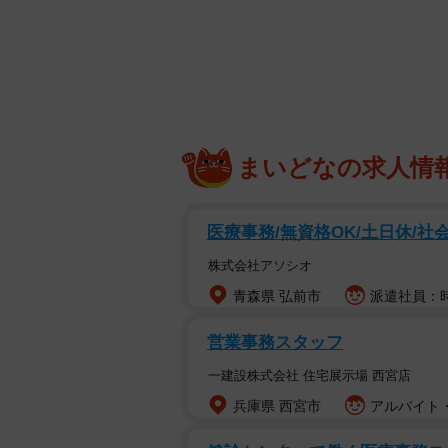
育児と仕事の両立が困難になってきて… ※
夫と2歳の息子と暮らす田中さん。
がちでしたが、『自分はそういう性
すると、育児と仕事の両立で負担が
まいどなの求人情
増え、家を出るのがギリギリになっ
止まらなくなり、産業医の勧めで心
医療事務/無資格OK/土日休/社
障害（ADHD）の診断を受けました
株式会社アソシオ
発達障害の診断を受ける人が増
青森県 弘前市
派遣社員：時給
近年、発達障害の診断を受ける人の数
営業事務スタッフ
4）年調査によると、医師から発達障
一建設株式会社 住宅展示場 西宮店
ており、これは約260人に1人の割
兵庫県 西宮市
アルバイト・
特に注目すべきは教育現場での変化で