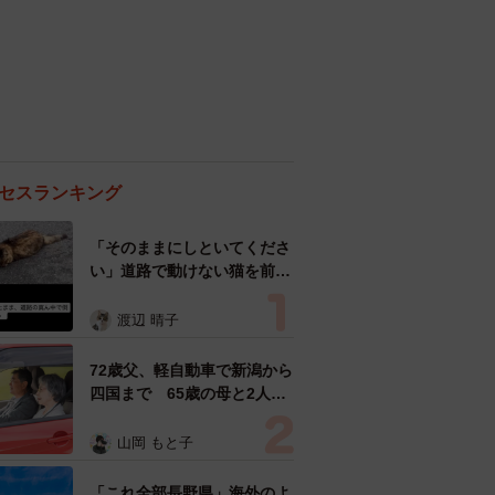
セスランキング
「そのままにしといてくださ
い」道路で動けない猫を前に
返された一言… 懸命に生き
ようとした4日間 「命の重
渡辺 晴子
さはみんな同じ」保護団体代
表の訴え
72歳父、軽自動車で新潟から
四国まで 65歳の母と2人で
3泊4日の旅 パーキングの休
憩まで分刻み… 「大学生で
山岡 もと子
も組まねえよ！」
「これ全部長野県」海外のよ