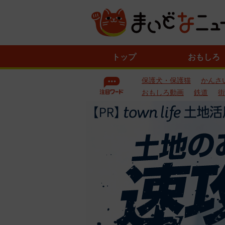
ニ
トップ
おもしろ
ュ
ー
保護犬・保護猫
かんさ
ス
一
おもしろ動画
鉄道
街
覧