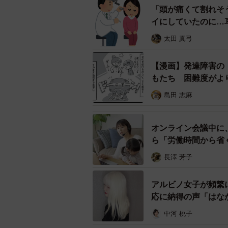
「頭が痛くて割れそ
イにしていたのに…
太田 真弓
【漫画】発達障害の
もたち 困難度がよ
島田 志麻
オンライン会議中に
発達障害ならではの悩み※画像はイメー
ら「労働時間から省
説】
実際にはどんな困りごとが？ 
長澤 芳子
では、発達障害のある人は日常生活
アルビノ女子が頻繁
を受けた方々から寄せられた体験談
応に納得の声「はな
中河 桃子
▽忘れ物・失くし物が多い