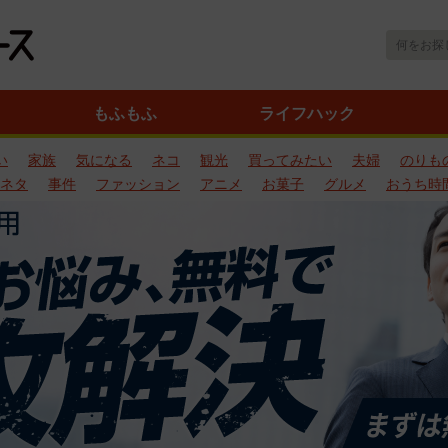
もふもふ
ライフハック
い
家族
気になる
ネコ
観光
買ってみたい
夫婦
のりも
ネタ
事件
ファッション
アニメ
お菓子
グルメ
おうち時