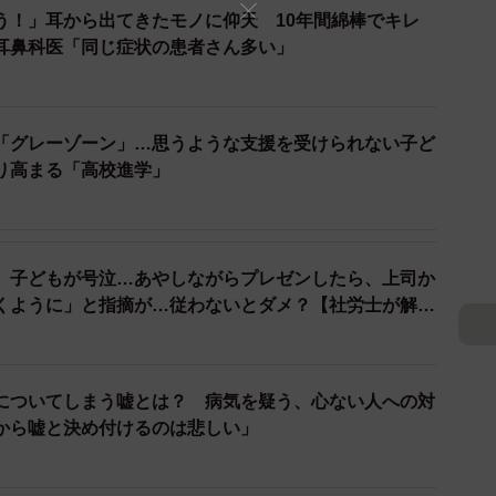
う！」耳から出てきたモノに仰天 10年間綿棒でキレ
耳鼻科医「同じ症状の患者さん多い」
「グレーゾーン」…思うような支援を受けられない子ど
り高まる「高校進学」
2/3
、子どもが号泣…あやしながらプレゼンしたら、上司か
ジです（doucefleur/stock.adobe.com/）
くように」と指摘が…従わないとダメ？【社労士が解
当事者の「あるある」エピソード
でどのような困りごとを抱えているのでしょうか。診断
についてしまう嘘とは？ 病気を疑う、心ない人への対
を紹介します。
から嘘と決め付けるのは悲しい」