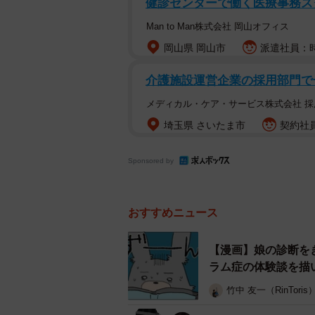
健診センターで働く医療事務ス
または行動面で著しい困難を示し、
8.8％。これは35人学級なら約3人
Man to Man株式会社 岡山オフィス
2012（平成24）年の6.5％から2
岡山県 岡山市
派遣社員：時
てきていることがわかります。
介護施設運営企業の採用部門で
この数字の増加について、専門家は
メディカル・ケア・サービス株式会社 採
った人が受診するようになったこと
埼玉県 さいたま市
契約社員
った人」「怠け者」と誤解されてい
てきているのです。
Sponsored by
おすすめニュース
【漫画】娘の診断を
ラム症の体験談を描
竹中 友一（RinToris