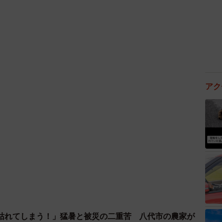
していた」「財布を頻繁に失くし、クレジットカードの
る」など、日常生活に大きな支障をきたすケースがみら
アク
必要なものを見つけるのに時間がかかるため、日常生活
。片付けたい気持ちはあっても、どこから手をつけてい
ままになってしまいます。
のちらつきや時計の音で集中できなくなったり、触感に
て着られない服があったりします。これらの感覚は他の
者には大きなストレスとなることがあります。
枯れてしまう！」猛暑と被災の二重苦 八代市の農家が