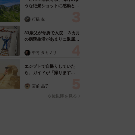
うな絶景ショットに感動と反
響「離れてからいいところだ
ったんだって気づいた」
行橋 友
83歳父が骨折で入院 ３カ月
の病院生活があまりに退屈で
「画用紙と色鉛筆持ってこ
い！」→スケッチブックを見
中将 タカノリ
た家族が仰天「これ、売れま
すよ…」
エジプトで自撮りしていた
ら、ガイドが「撮ります
よ！」→ノリノリでポーズを
取っていたら……スマホを返
宮前 晶子
してもらえない 「日本人は
６位以降を見る
カモ代表かも」「私は6時間
で3万円払った」