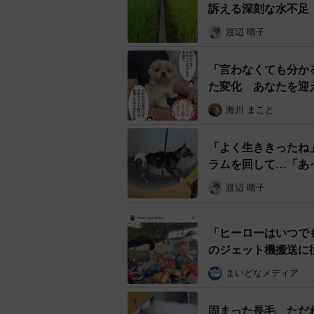
▽コミュニケーションでの困りごと
訴える深刻な水不足
渡辺 晴子
相手の表情や雰囲気から気持ちを読
の空気を悪くしてしまったり、相手
「言わなくても分か
とがあります。悪気はないのですが
た変化 あなたを迎
す。
海川 まこと
発達障害とは何か？ 〜「違い
「よく生ききったね
厚生労働省の発達障害者支援法では
ラムを回して…「あ
害、学習障害、注意欠如・多動性障
渡辺 晴子
す。
「ヒーローはいつで
重要なのは、「発達障害は先天的な
のジェット機搬送に
まれつき個人差がある」ということ
まいどなメディア
く生活し、社会で活躍することは十
固まった長毛、ただ