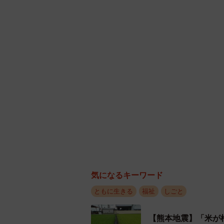
「手に鍵を持っているのに必死に探
再発行などの手続きを何度もしてい
れます。
▽整理整頓が苦手
カバンの中や机の上が整理できず、
で手間取ってしまうことがあります
いかわからず、結果的に散らかった
▽感覚の過敏性
音や光に敏感で、オフィスの蛍光灯
気になるキーワード
敏感で服のタグや縫い目が気になっ
ともに生きる
福祉
しごと
人には気にならない程度でも、当事
【熊本地震】「米が