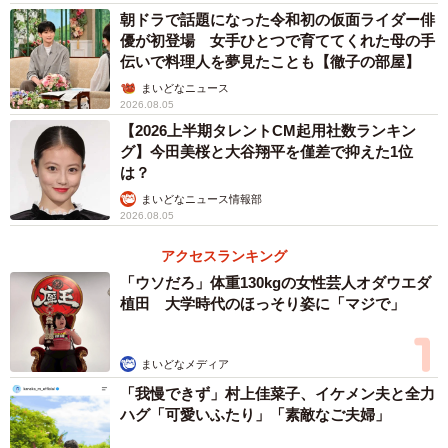
朝ドラで話題になった令和初の仮面ライダー俳
優が初登場 女手ひとつで育ててくれた母の手
伝いで料理人を夢見たことも【徹子の部屋】
まいどなニュース
2026.08.05
【2026上半期タレントCM起用社数ランキン
グ】今田美桜と大谷翔平を僅差で抑えた1位
は？
まいどなニュース情報部
2026.08.05
アクセスランキング
「ウソだろ」体重130kgの女性芸人オダウエダ
植田 大学時代のほっそり姿に「マジで」
まいどなメディア
「我慢できず」村上佳菜子、イケメン夫と全力
ハグ「可愛いふたり」「素敵なご夫婦」