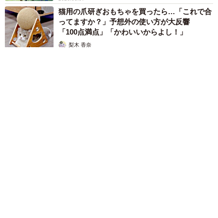
猫用の爪研ぎおもちゃを買ったら…「これで合
ってますか？」予想外の使い方が大反響
「100点満点」「かわいいからよし！」
梨木 香奈
2026.08.07
2歳半の長男と生後2カ月の次男の母 母子手帳2冊をイラスト
でいっぱいに 見る人を楽しませる家族ストーリーに「かわい
すぎる！」
山岡 もと子