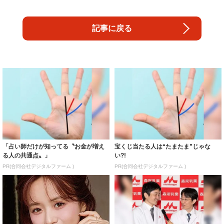
記事に戻る
「占い師だけが知ってる〝お金が増え
宝くじ当たる人は“たまたま”じゃな
る人の共通点〟」
い?!
PR(合同会社デジタルファーム )
PR(合同会社デジタルファーム )