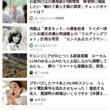
お盆明けは介護相談が3割増加 帰省時に確認
したい「離れて暮らす親の異変」チェックポイ
ントは？
まいどなニュース情報部
2026.08.08
両親は「東京キッド」の看板役者 ライダー演
じた42歳元俳優が再婚妻との「ウエディングフ
ォト」計画を明言 「センスあるカメラマン求
む」
まいどなトピック
2026.08.08
ITエンジニアがAIとつくる家庭菜園 ローカル
LLMのゆるふわAIたちとお話しながら開墾して
みたら… 夢の「スマートな菜園生活」実現な
るか
井二 かける
2026.08.08
プチバズしたママ友とのLINEスクショ うっ
かり電話番号を流出させちゃった！ 激怒する
友人 慰謝料の相場はいくらですか【弁護士が
解説】
長澤 芳子
2026.08.08