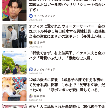
22歳元おはガール髪バッサリ「ショート似合い
すぎ」
まいどなメディア
2026.08.08
オフィスに置かれたウォーターサーバー 空の
2Lボトル持参し毎日給水する男性社員→総務担
当者の注意にまさかの逆ギレ！【弁護士が解
説】
長澤 芳子
2026.08.08
「我慢できず」村上佳菜子、イケメン夫と全力
ハグ「可愛いふたり」「素敵なご夫婦」
まいどなメディア
2026.08.08
12歳の愛犬に変化 1歳息子の膝で甘える初め
て見せる姿に反響 これまで「見守る立場」だ
ったのに…「頭ポンポンが愛に満ちている」
「尊…」
梨木 香奈
2026.08.08
何かと人に舐められた黒髪時代 30代後半で金