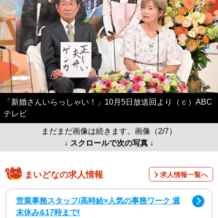
「新婚さんいらっしゃい！」10月5日放送回より（ｃ）ABC
テレビ
まだまだ画像は続きます。画像（2/7）
↓ スクロールで次の写真 ↓
まいどなの求人情報
求人情報一覧へ
営業事務スタッフ/高時給×人気の事務ワーク 週
末休み&17時まで!