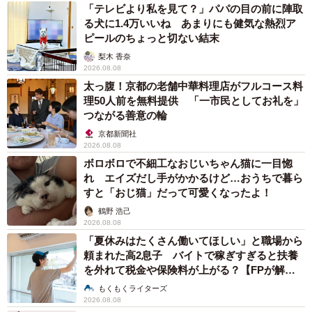
「テレビより私を見て？」パパの目の前に陣取
る犬に1.4万いいね あまりにも健気な熱烈ア
ピールのちょっと切ない結末
梨木 香奈
2026.08.08
太っ腹！京都の老舗中華料理店がフルコース料
理50人前を無料提供 「一市民としてお礼を」
つながる善意の輪
京都新聞社
2026.08.08
ボロボロで不細工なおじいちゃん猫に一目惚
れ エイズだし手がかかるけど…おうちで暮ら
すと「おじ猫」だって可愛くなったよ！
鶴野 浩己
2026.08.08
「夏休みはたくさん働いてほしい」と職場から
頼まれた高2息子 バイトで稼ぎすぎると扶養
を外れて税金や保険料が上がる？【FPが解
説】
もくもくライターズ
2026.08.08