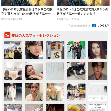
【昭和43年以前生まれはロト６この数
８月のロト6はこの方法で買え!!６つの
字を買うべき】6つの数字が「完全一
数字が『完全一致』する方法
致」する方...
PR(株式会社MURA)
PR(株式会社MURA)
Recommended by
昨日の人気フォトセレクション