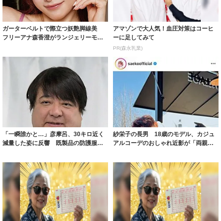
ガーターベルトで際立つ妖艶脚線美
アマゾンで大人気！血圧対策はコーヒ
フリーアナ森香澄がランジェリーモデ
ーに足してみて
ルに ｢PE...
PR(森永乳業)
「一瞬誰かと…」彦摩呂、30キロ近く
紗栄子の長男 18歳のモデル、カジュ
減量した姿に反響 既製品の防護服が
アルコーデのおしゃれ近影が「両親の
着られると...
いいとこ取...