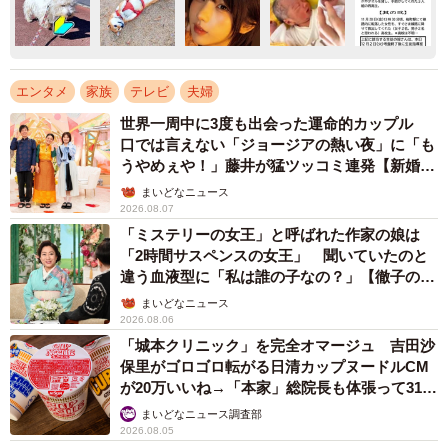
エンタメ
家族
テレビ
夫婦
世界一周中に3度も出会った運命的カップル
口では言えない「ジョージアの熱い夜」に「も
うやめぇや！」藤井が猛ツッコミ連発【新婚さ
ん】
まいどなニュース
2026.08.07
「ミステリーの女王」と呼ばれた作家の娘は
「2時間サスペンスの女王」 聞いていたのと
違う血液型に「私は誰の子なの？」【徹子の部
屋】
まいどなニュース
2026.08.06
「城本クリニック」を完全オマージュ 吉田沙
保里がゴロゴロ転がる日清カップヌードルCM
が20万いいね→「本家」総院長も体張って31万
いいね
まいどなニュース調査部
2026.08.05