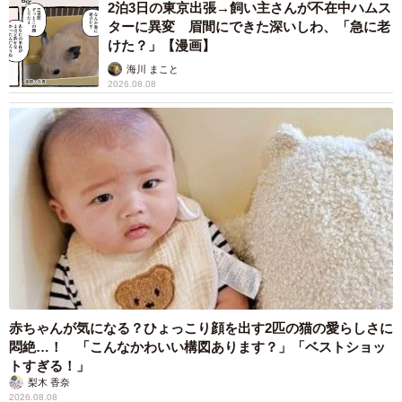
2泊3日の東京出張→飼い主さんが不在中ハムス
ターに異変 眉間にできた深いしわ、「急に老
けた？」【漫画】
海川 まこと
2026.08.08
赤ちゃんが気になる？ひょっこり顔を出す2匹の猫の愛らしさに
悶絶…！ 「こんなかわいい構図あります？」「ベストショッ
トすぎる！」
梨木 香奈
2026.08.08