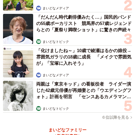
まいどなメディア
「だんだん時代劇俳優みたく…」国民的バンド
の55歳ボーカリスト 競馬界の57歳レジェンド
らとの「夏祭り満喫ショット」に驚きの声続々
まいどなトピック
「化けましたね～」10歳で綾瀬はるかの娘役→
雰囲気ガラリの18歳に成長 「メイクで雰囲気
が」「宝塚に入れそう」
まいどなメディア
両親は「東京キッド」の看板役者 ライダー演
じた42歳元俳優が再婚妻との「ウエディングフ
ォト」計画を明言 「センスあるカメラマン求
む」
まいどなトピック
６位以降を見る
まいどなファミリー