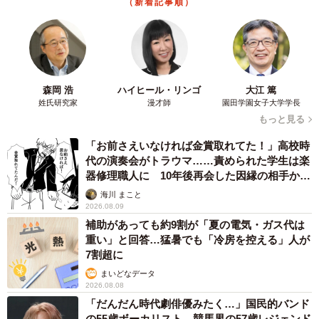
（新着記事順）
森岡 浩
ハイヒール・リンゴ
大江 篤
姓氏研究家
漫才師
園田学園女子大学学長
もっと見る
「お前さえいなければ金賞取れてた！」高校時
代の演奏会がトラウマ……責められた学生は楽
器修理職人に 10年後再会した因縁の相手から
思わぬ申し出【漫画】
海川 まこと
2026.08.09
補助があっても約9割が「夏の電気・ガス代は
重い」と回答…猛暑でも「冷房を控える」人が
7割超に
まいどなデータ
2026.08.08
「だんだん時代劇俳優みたく…」国民的バンド
の55歳ボーカリスト 競馬界の57歳レジェンド