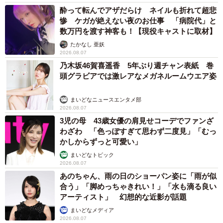
酔って転んでアザだらけ ネイルも折れて超悲
惨 ケガが絶えない夜のお仕事 「病院代」と
数万円を渡す神客も！【現役キャストに取材】
たかなし 亜妖
2026.08.07
乃木坂46賀喜遥香 5年ぶり週チャン表紙 巻
頭グラビアでは激レアなメガネルームウエア姿
まいどなニュースエンタメ部
2026.08.07
3児の母 43歳女優の肩見せコーデでファンざ
わざわ 「色っぽすぎて思わず二度見」「むっ
かしからずっと可愛い」
まいどなトピック
2026.08.07
あのちゃん、雨の日のショーパン姿に「雨が似
合う」「脚めっちゃきれい！」「水も滴る良い
アーティスト」 幻想的な近影が話題
まいどなメディア
2026.08.07