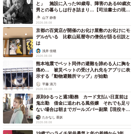
と」 施設に入った90歳母、障害のある60歳次
男との暮らしは行き詰まり…【司法書士の現場
から】
山下 静香
2026.08.08
京都の百貨店が開催のお化け屋敷のお化けにモ
デルがいる 比叡山延暦寺の僧侶が語る伝説と
は
浅井 佳穂
2026.08.08
熊本地震でペット同伴の避難を諦める人に胸を
痛め… 被災ペットの受け入れ先をアプリに表
示する「動物避難所マップ」が始動
平藤 清刀
2026.08.08
原則ゆるっと週3勤務 カード支払い日直前は
鬼出勤 借金に追われる風俗嬢 それでも足り
ない場合は朝までガールズバー副業【現役キャ
ストに取材】
たかなし 亜妖
2026.08.08
19歳でハライチ岩井勇気と年の差婚から3年、