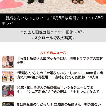
「新婚さんいらっしゃい！」10月5日放送回より（ｃ）ABC
テレビ
まだまだ画像は続きます。画像（3/7）
↓ スクロールで次の写真 ↓
おすすめニュース
【写真】新婚さん出演から半世紀…現在もラブラブの吉村
夫妻
“新婚さん”ならぬ「金婚さんいらっしゃい！」50年前に出
演の夫婦2組が再登場！ 当時と変わらぬ面影…10人目の
お孫さんや思い出の800通の手紙に感動
80歳・前田吟さんの新婚生活「いつもチューしてま
す」 “シニア新婚さん”その後は…「手をつなぐなんてこ
っ恥ずかしい！」29歳差カップルも豹変
妻は同級生の母だった！ 21歳差の新婚さん 初の出会い