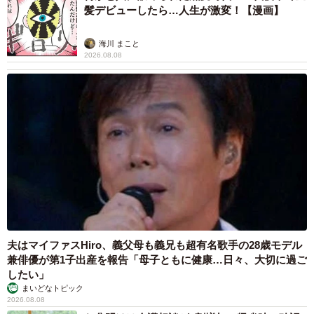
髪デビューしたら…人生が激変！【漫画】
海川 まこと
2026.08.08
夫はマイファスHiro、義父母も義兄も超有名歌手の28歳モデル
兼俳優が第1子出産を報告「母子ともに健康…日々、大切に過ご
したい」
まいどなトピック
2026.08.08