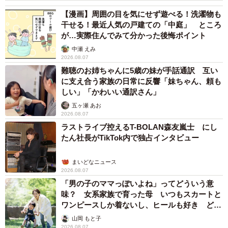
【漫画】周囲の目を気にせず遊べる！洗濯物も
干せる！最近人気の戸建ての「中庭」 ところ
が…実際住んでみて分かった後悔ポイント
中瀬 えみ
2026.08.07
難聴のお姉ちゃんに5歳の妹が手話通訳 互い
に支え合う家族の日常に反響「妹ちゃん、頼も
しい」「かわいい通訳さん」
五ヶ瀬 あお
2026.08.07
ラストライブ控えるT-BOLAN森友嵐士 にし
たん社長がTikTok内で独占インタビュー
まいどなニュース
2026.08.07
「男の子のママっぽいよね」ってどういう意
味？ 女系家族で育った母 いつもスカートと
ワンピースしか着ないし、ヒールも好き どの
へんが…
山岡 もと子
2026.08.07