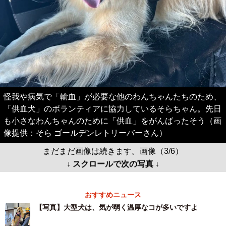
怪我や病気で「輸血」が必要な他のわんちゃんたちのため、
「供血犬」のボランティアに協力しているそらちゃん。先日
も小さなわんちゃんのために「供血」をがんばったそう（画
像提供：そら ゴールデンレトリーバーさん）
まだまだ画像は続きます。画像（3/6）
↓ スクロールで次の写真 ↓
おすすめニュース
【写真】大型犬は、気が弱く温厚なコが多いですよ