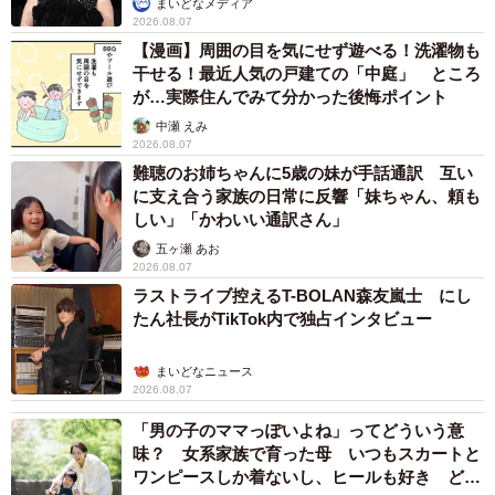
まいどなメディア
2026.08.07
【漫画】周囲の目を気にせず遊べる！洗濯物も
干せる！最近人気の戸建ての「中庭」 ところ
が…実際住んでみて分かった後悔ポイント
中瀬 えみ
2026.08.07
難聴のお姉ちゃんに5歳の妹が手話通訳 互い
に支え合う家族の日常に反響「妹ちゃん、頼も
しい」「かわいい通訳さん」
五ヶ瀬 あお
2026.08.07
ラストライブ控えるT-BOLAN森友嵐士 にし
たん社長がTikTok内で独占インタビュー
まいどなニュース
2026.08.07
「男の子のママっぽいよね」ってどういう意
味？ 女系家族で育った母 いつもスカートと
ワンピースしか着ないし、ヒールも好き どの