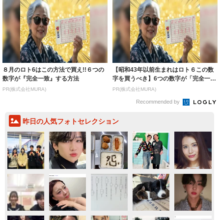
８月のロト6はこの方法で買え!!６つの
【昭和43年以前生まれはロト６この数
数字が『完全一致』する方法
字を買うべき】6つの数字が「完全一
致」する方...
PR(株式会社MURA)
PR(株式会社MURA)
Recommended by
昨日の人気フォトセレクション