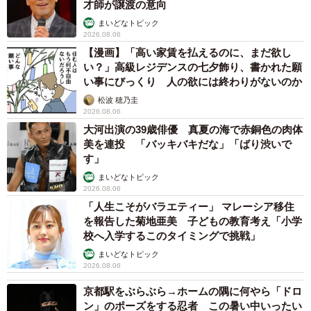
才師が譲渡の意向
まいどなトピック
2026.08.06
【漫画】「高い家賃を払えるのに、まだ欲し
い？」高級レジデンスの七夕飾り、書かれた願
い事にびっくり 人の欲には終わりがないのか
松波 穂乃圭
2026.08.06
大河出演の39歳俳優 真夏の海で赤銅色の肉体
美を連投 「バッキバキだな」「ばり渋いで
す」
まいどなトピック
2026.08.06
「人生こそがバラエティー」 マレーシア移住
を報告した菊地亜美 子どもの教育考え「小学
校へ入学するこのタイミングで挑戦」
まいどなトピック
2026.08.06
京都駅をぶらぶら→ホームの隅に何やら「ドロ
ン」のポーズをする忍者 この暑い中いったい