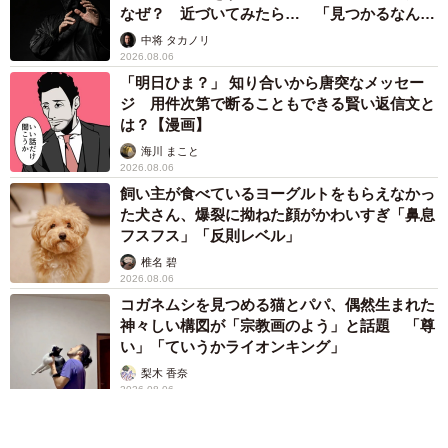
なぜ？ 近づいてみたら… 「見つかるなんて
未熟」
中将 タカノリ
2026.08.06
「明日ひま？」 知り合いから唐突なメッセー
ジ 用件次第で断ることもできる賢い返信文と
は？【漫画】
海川 まこと
2026.08.06
飼い主が食べているヨーグルトをもらえなかっ
た犬さん、爆裂に拗ねた顔がかわいすぎ「鼻息
フスフス」「反則レベル」
椎名 碧
2026.08.06
コガネムシを見つめる猫とパパ、偶然生まれた
神々しい構図が「宗教画のよう」と話題 「尊
い」「ていうかライオンキング」
梨木 香奈
2026.08.06
髪をバッサリと切った飼い主が帰宅すると→愛
犬たちの反応に「ワンコ様でも戸惑うのね