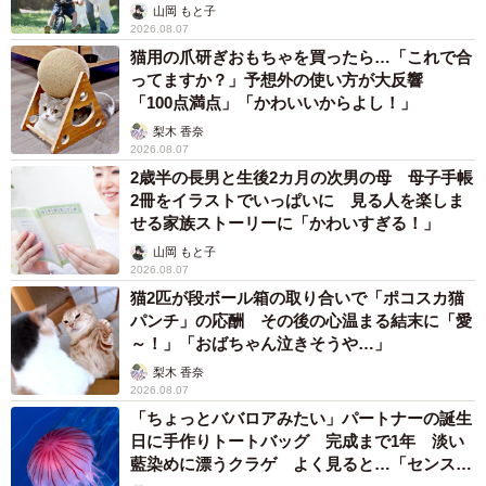
へんが…
山岡 もと子
2026.08.07
猫用の爪研ぎおもちゃを買ったら…「これで合
ってますか？」予想外の使い方が大反響
「100点満点」「かわいいからよし！」
梨木 香奈
2026.08.07
2歳半の長男と生後2カ月の次男の母 母子手帳
2冊をイラストでいっぱいに 見る人を楽しま
せる家族ストーリーに「かわいすぎる！」
山岡 もと子
2026.08.07
猫2匹が段ボール箱の取り合いで「ポコスカ猫
パンチ」の応酬 その後の心温まる結末に「愛
～！」「おばちゃん泣きそうや…」
梨木 香奈
2026.08.07
「ちょっとババロアみたい」パートナーの誕生
日に手作りトートバッグ 完成まで1年 淡い
藍染めに漂うクラゲ よく見ると…「センスす