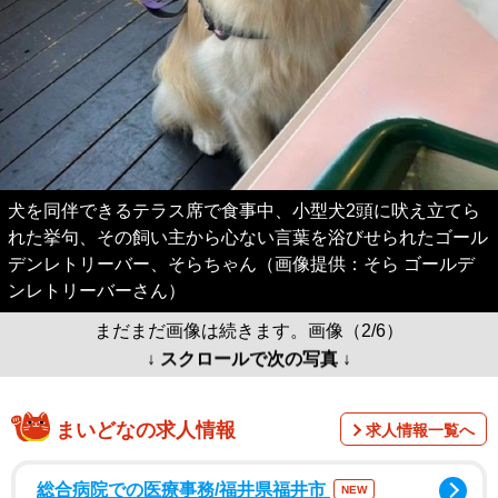
犬を同伴できるテラス席で食事中、小型犬2頭に吠え立てら
れた挙句、その飼い主から心ない言葉を浴びせられたゴール
デンレトリーバー、そらちゃん（画像提供：そら ゴールデ
ンレトリーバーさん）
まだまだ画像は続きます。画像（2/6）
↓ スクロールで次の写真 ↓
まいどなの求人情報
求人情報一覧へ
総合病院での医療事務/福井県福井市
NEW