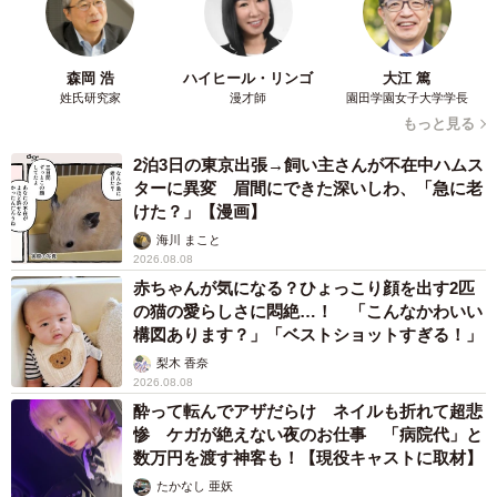
森岡 浩
ハイヒール・リンゴ
大江 篤
姓氏研究家
漫才師
園田学園女子大学学長
もっと見る
2泊3日の東京出張→飼い主さんが不在中ハムス
ターに異変 眉間にできた深いしわ、「急に老
けた？」【漫画】
海川 まこと
2026.08.08
赤ちゃんが気になる？ひょっこり顔を出す2匹
の猫の愛らしさに悶絶…！ 「こんなかわいい
構図あります？」「ベストショットすぎる！」
梨木 香奈
2026.08.08
酔って転んでアザだらけ ネイルも折れて超悲
惨 ケガが絶えない夜のお仕事 「病院代」と
数万円を渡す神客も！【現役キャストに取材】
たかなし 亜妖