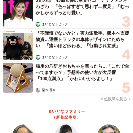
3児の母 43歳女優の肩見せコーデでファンざ
わざわ 「色っぽすぎて思わず二度見」「むっ
かしからずっと可愛い」
まいどなトピック
「不謹慎でないかと」実力派歌手、熊本へ支援
物資…運搬トラックの車体デザインにためら
い 「痛いほど伝わる」「行動され立派」
まいどなトピック
猫用の爪研ぎおもちゃを買ったら…「これで合
ってますか？」予想外の使い方が大反響
「100点満点」「かわいいからよし！」
梨木 香奈
６位以降を見る
まいどなファミリー
（新着記事順）