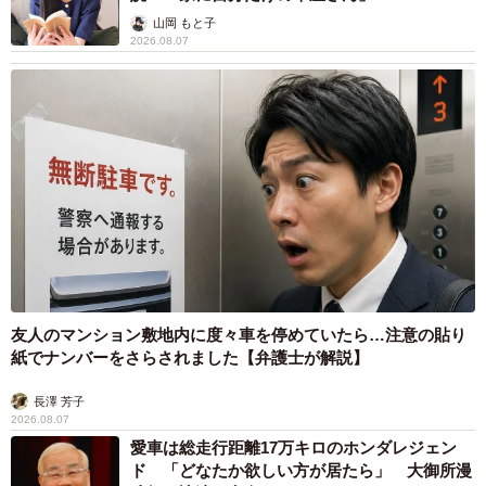
山岡 もと子
2026.08.07
友人のマンション敷地内に度々車を停めていたら…注意の貼り
紙でナンバーをさらされました【弁護士が解説】
長澤 芳子
2026.08.07
愛車は総走行距離17万キロのホンダレジェン
ド 「どなたか欲しい方が居たら」 大御所漫