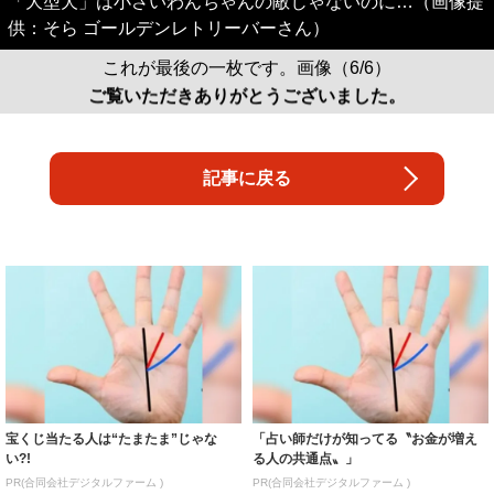
「大型犬」は小さいわんちゃんの敵じゃないのに…（画像提
供：そら ゴールデンレトリーバーさん）
これが最後の一枚です。画像（6/6）
ご覧いただきありがとうございました。
記事に戻る
宝くじ当たる人は“たまたま”じゃな
「占い師だけが知ってる〝お金が増え
い?!
る人の共通点〟」
PR(合同会社デジタルファーム )
PR(合同会社デジタルファーム )