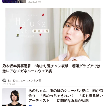
2026.08.07
乃木坂46賀喜遥香 5年ぶり週チャン表紙 巻頭グラビアでは
激レアなメガネルームウエア姿
まいどなニュースエンタメ部
2026.08.07
あのちゃん、雨の日のショーパン姿に「雨が似
合う」「脚めっちゃきれい！」「水も滴る良い
アーティスト」 幻想的な近影が話題