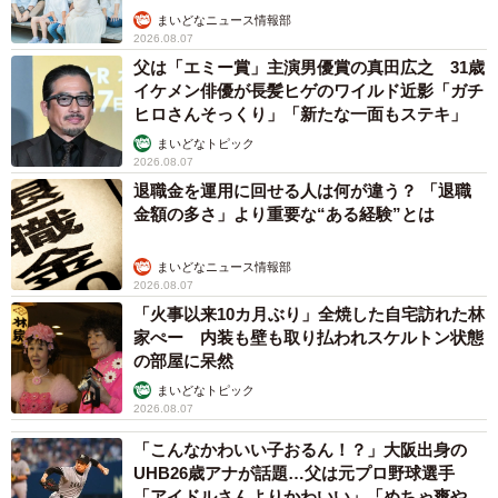
まいどなニュース情報部
2026.08.07
父は「エミー賞」主演男優賞の真田広之 31歳
イケメン俳優が長髪ヒゲのワイルド近影「ガチ
ヒロさんそっくり」「新たな一面もステキ」
まいどなトピック
2026.08.07
退職金を運用に回せる人は何が違う？ 「退職
金額の多さ」より重要な“ある経験”とは
まいどなニュース情報部
2026.08.07
「火事以来10カ月ぶり」全焼した自宅訪れた林
家ぺー 内装も壁も取り払われスケルトン状態
の部屋に呆然
まいどなトピック
2026.08.07
「こんなかわいい子おるん！？」大阪出身の
UHB26歳アナが話題…父は元プロ野球選手
「アイドルさんよりかわいい」「めちゃ爽や