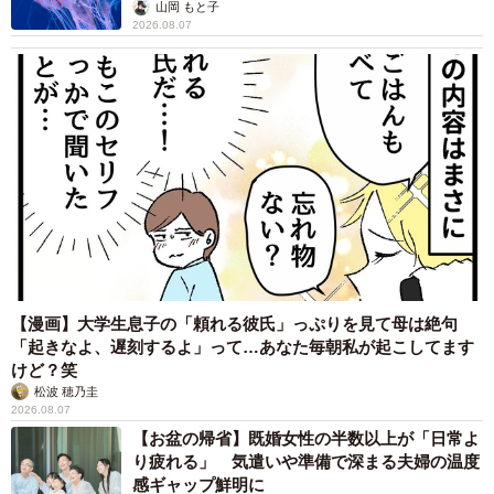
ごい」
山岡 もと子
2026.08.07
【漫画】大学生息子の「頼れる彼氏」っぷりを見て母は絶句
「起きなよ、遅刻するよ」って…あなた毎朝私が起こしてます
けど？笑
松波 穂乃圭
2026.08.07
【お盆の帰省】既婚女性の半数以上が「日常よ
り疲れる」 気遣いや準備で深まる夫婦の温度
感ギャップ鮮明に