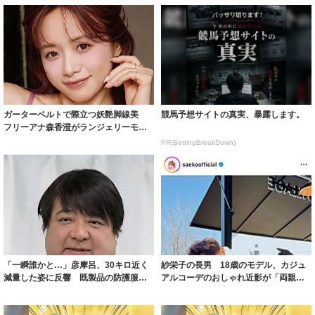
ガーターベルトで際立つ妖艶脚線美
競馬予想サイトの真実、暴露します。
フリーアナ森香澄がランジェリーモデ
ルに ｢PE...
PR(BettingBreakDown)
「一瞬誰かと…」彦摩呂、30キロ近く
紗栄子の長男 18歳のモデル、カジュ
減量した姿に反響 既製品の防護服が
アルコーデのおしゃれ近影が「両親の
着られると...
いいとこ取...