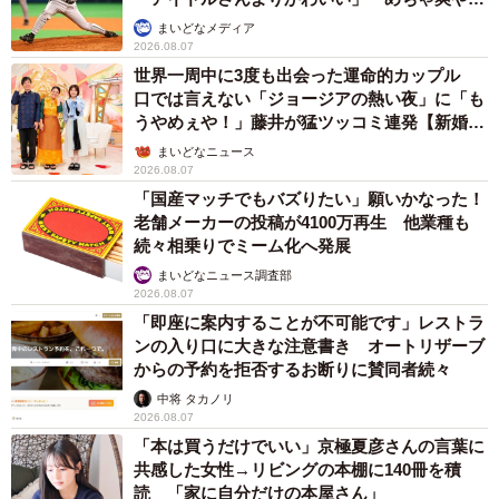
か」
まいどなメディア
2026.08.07
世界一周中に3度も出会った運命的カップル
口では言えない「ジョージアの熱い夜」に「も
うやめぇや！」藤井が猛ツッコミ連発【新婚さ
ん】
まいどなニュース
2026.08.07
「国産マッチでもバズりたい」願いかなった！
老舗メーカーの投稿が4100万再生 他業種も
続々相乗りでミーム化へ発展
まいどなニュース調査部
2026.08.07
「即座に案内することが不可能です」レストラ
ンの入り口に大きな注意書き オートリザーブ
からの予約を拒否するお断りに賛同者続々
中将 タカノリ
2026.08.07
「本は買うだけでいい」京極夏彦さんの言葉に
共感した女性→リビングの本棚に140冊を積
読 「家に自分だけの本屋さん」