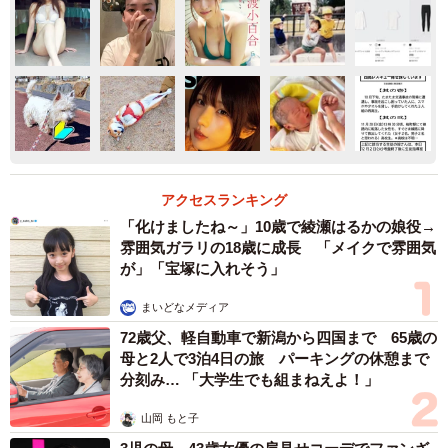
アクセスランキング
「化けましたね～」10歳で綾瀬はるかの娘役→
雰囲気ガラリの18歳に成長 「メイクで雰囲気
が」「宝塚に入れそう」
まいどなメディア
72歳父、軽自動車で新潟から四国まで 65歳の
母と2人で3泊4日の旅 パーキングの休憩まで
分刻み… 「大学生でも組まねえよ！」
山岡 もと子