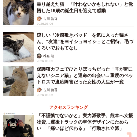
乗り越えた猫 「叶わないかもしれない」と覚
悟した19歳の誕生日を迎えて感動
古川 諭香
2026.08.06
涼しい「冷感敷きパッド」を気に入った猫さ
ん、”友達”をヨイショヨイショとご招待、毛づ
くろいでおもてなし
椎名 碧
2026.08.05
保護猫カフェでひとりぼっちだった「耳が聞こ
えないシニア猫」と運命の出会い→重度のペッ
トロスで適応障害だった女性の人生が一変
古川 諭香
2026.08.05
アクセスランキング
「不謹慎でないかと」実力派歌手、熊本へ支援
物資…運搬トラックの車体デザインにためら
い 「痛いほど伝わる」「行動され立派」