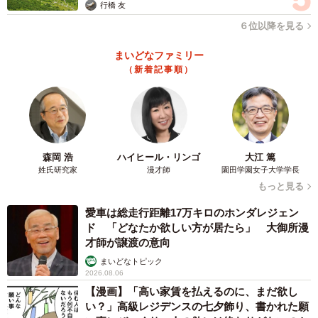
行橋 友
６位以降を見る
まいどなファミリー
（新着記事順）
森岡 浩
ハイヒール・リンゴ
大江 篤
姓氏研究家
漫才師
園田学園女子大学学長
もっと見る
愛車は総走行距離17万キロのホンダレジェン
ド 「どなたか欲しい方が居たら」 大御所漫
才師が譲渡の意向
まいどなトピック
2026.08.06
【漫画】「高い家賃を払えるのに、まだ欲し
い？」高級レジデンスの七夕飾り、書かれた願