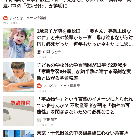
速バスの「使い分け」が鮮明に
まいどなニュース情報部
2026.08.06
1歳息子が腕を亜脱臼 「奥さん、専業主婦な
のに」と夫の後輩から一言 母は泣きながら対
応し必死だった 何年もたった今もたまに思い
出し…
山岡 もと子
2026.08.06
子どもの学校外の学習時間が11年で2割減少
「家庭学習0分層」が約半数に達する深刻な実
態と広がる学習格差
まいどなニュース情報部
2026.08.06
「事故物件」という言葉のイメージにとらわれ
ていませんか？ 不動産業者が語る「物件の可
能性」を閉ざさないために必要なこと
平藤 清刀
2026.08.06
東京・千代田区の中央線高架に心ない落書き