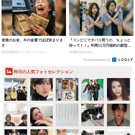
老後のお金、今の金運でほぼ決まりま
『コンビニでタバコ買うの、ちょっと
す
待って！！』年間11万円節約の新型タ
バコ
PR(合同会社デジタルファーム )
PR(株式会社HAL)
Recommended by
昨日の人気フォトセレクション