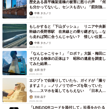
歴史ある昌平橋架道橋の被害に怒りの声 「何
も分かってないし、センスも古い」「罰則強化
して」
中将 タカノリ
2026.08.06
もしかすると「下山ダッシュ」 リニア中央新
幹線の長野県駅 在来線との乗り継ぎなし→な
ら走れば間に合うんじゃない？ 惜しい位置関
係が反響
中将 タカノリ
2026.08.06
「なんじゃこりゃ！」「ロボ？」大阪・梅田に
そびえる物体の正体は？ 昭和の遺産を調査し
てみた結果…
太田 浩子
2026.08.06
エジプトで自撮りしていたら、ガイドが「撮り
ますよ！」→ノリノリでポーズを取っていた
ら……スマホを返してもらえない 「日本人は
カモ代表かも」「私は6時間で3万円払った」
宮前 晶子
2026.08.06
「LINEのQRコードを添付して」社長をかたる