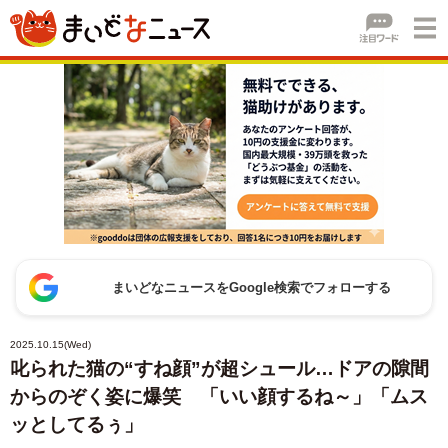
まいどなニュースをGoogle検索でフォローする
2025.10.15(Wed)
叱られた猫の“すね顔”が超シュール…ドアの隙間
からのぞく姿に爆笑 「いい顔するね～」「ムス
ッとしてるぅ」