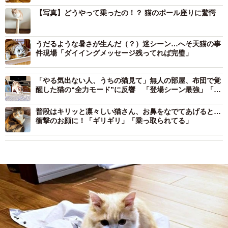
【写真】どうやって乗ったの！？ 猫のポール座りに驚愕
うだるような暑さが生んだ（？）迷シーン…へそ天猫の事
件現場「ダイイングメッセージ残ってれば完璧」
「やる気出ない人、うちの猫見て」無人の部屋、布団で覚
醒した猫の“全力モード”に反響 「登場シーン最強」「キ
レッキレ」「元気出た」
普段はキリッと凛々しい猫さん、お鼻をなでてあげると…
衝撃のお顔に！「ギリギリ」「乗っ取られてる」