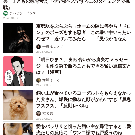
美 子どもの教育考え「小学校へ入学するこのタイミングで挑
戦」
まいどなトピック
2026.08.06
京都駅をぶらぶら→ホームの隅に何やら「ドロ
ン」のポーズをする忍者 この暑い中いったい
なぜ？ 近づいてみたら… 「見つかるなんて
未熟」
中将 タカノリ
2026.08.06
「明日ひま？」 知り合いから唐突なメッセー
ジ 用件次第で断ることもできる賢い返信文と
は？【漫画】
海川 まこと
2026.08.06
飼い主が食べているヨーグルトをもらえなかっ
た犬さん、爆裂に拗ねた顔がかわいすぎ「鼻息
フスフス」「反則レベル」
椎名 碧
2026.08.06
髪をバッサリと切った飼い主が帰宅すると→愛
犬たちの反応に「ワンコ様でも戸惑うのね