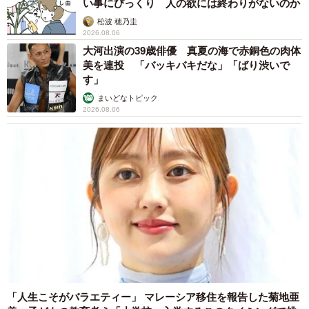
い事にびっくり 人の欲には終わりがないのか
松波 穂乃圭
2026.08.06
大河出演の39歳俳優 真夏の海で赤銅色の肉体
美を連投 「バッキバキだな」「ばり渋いで
す」
まいどなトピック
2026.08.06
「人生こそがバラエティー」 マレーシア移住を報告した菊地亜