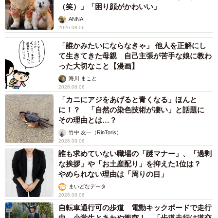
（笑）」「困り顔がかわいい」
ANNA
2026.08.06
「誰かみたいにならなきゃ」 他人を正解にし
て生きてきた母親 自己主張が苦手な娘に教わ
った大切なこと【漫画】
海川 まこと
2026.08.06
「カニにアジをあげると青くなる」ほんと
に！？ 「自然の染色技術が凄い」と話題に
その理由とは…？
竹中 友一（RinToris）
2026.08.06
誰も求めていない職場の「謎マナー」、「過剰
な挨拶」や「お土産配り」を抑えた1位は？
やめられない理由は「周りの目」
まいどなデータ
2026.08.06
自転車通行可の歩道 電動キックボードで走行
中、小学生とあわや衝突！ 「歩道走行は道交