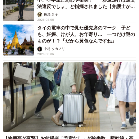
法違反でしょ」と指摘されました【弁護士が解
説】
長澤 芳子
2026.08.06
タイの電車の中で見た優先席のマーク 子ど
も、妊娠、けが人、お年寄り… 一つだけ謎の
ものが！？「だから黄色なんですね」
中将 タカノリ
2026.08.06
【物価高が直撃】お盆帰省「予定なし」が約半数 新幹線・高