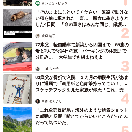
まいどなトピック
「そのままにしといてください」道路で動けな
い猫を前に返された一言… 懸命に生きようと
した4日間 「命の重さはみんな同じ」保護団
体代表の訴え
渡辺 晴子
72歳父、軽自動車で新潟から四国まで 65歳の
母と2人で3泊4日の旅 パーキングの休憩まで
分刻み… 「大学生でも組まねえよ！」
山岡 もと子
83歳父が骨折で入院 ３カ月の病院生活があま
りに退屈で「画用紙と色鉛筆持ってこい！」→
スケッチブックを見た家族が仰天「これ、売れ
ますよ…」
中将 タカノリ
「これ全部長野県」海外のような絶景ショット
に感動と反響「離れてからいいところだったん
だって気づいた」