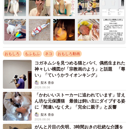
おもしろ
もふもふ
ネコ
おもしろ動画
コガネムシを見つめる猫とパパ、偶然生まれた
神々しい構図が「宗教画のよう」と話題 「尊
い」「ていうかライオンキング」
梨木 香奈
2026.08.06
「かわいいストーカーに追われています」甘え
ん坊な元保護猫 最後は飼い主にダイブする姿
に「間違いなく犬」「完全に親子」と反響
梨木 香奈
2026.08.06
がんと片目の失明、3時間おきの壮絶な介護を