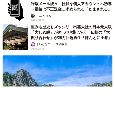
詐欺メール続々 社員を個人アカウントへ誘導
→最後は不正送金…求められる「だまされる前
提」の対策
井二 かける
2026.08.06
重みも歴史もズッシリ…出雲大社の日本最大級
「大しめ縄」が8年ぶり掛けかえ 伝統の「大
撚り合わせ」が28万回超再生「ほんとに圧巻」
まいどなニュース調査部
2026.08.06