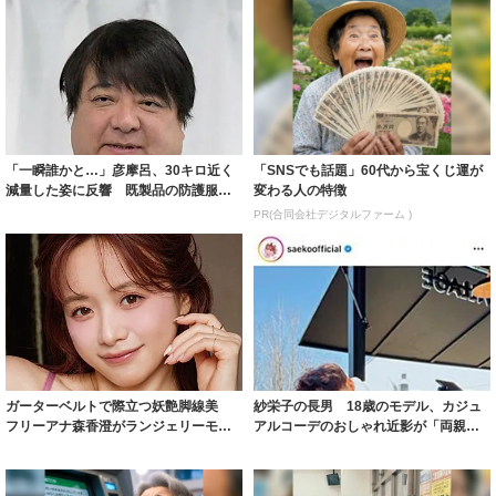
「一瞬誰かと…」彦摩呂、30キロ近く
「SNSでも話題」60代から宝くじ運が
減量した姿に反響 既製品の防護服が
変わる人の特徴
着られると...
PR(合同会社デジタルファーム )
ガーターベルトで際立つ妖艶脚線美
紗栄子の長男 18歳のモデル、カジュ
フリーアナ森香澄がランジェリーモデ
アルコーデのおしゃれ近影が「両親の
ルに ｢PE...
いいとこ取...