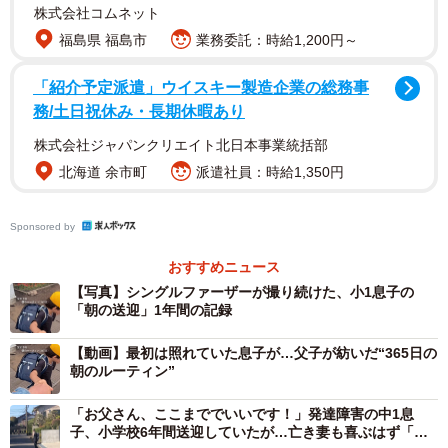
株式会社コムネット
福島県 福島市
業務委託：時給1,200円～
「紹介予定派遣」ウイスキー製造企業の総務事
務/土日祝休み・長期休暇あり
株式会社ジャパンクリエイト北日本事業統括部
北海道 余市町
派遣社員：時給1,350円
Sponsored by
おすすめニュース
【写真】シングルファーザーが撮り続けた、小1息子の
「朝の送迎」1年間の記録
【動画】最初は照れていた息子が…父子が紡いだ“365日の
朝のルーティン”
「お父さん、ここまででいいです！」発達障害の中1息
子、小学校6年間送迎していたが…亡き妻も喜ぶはず「大