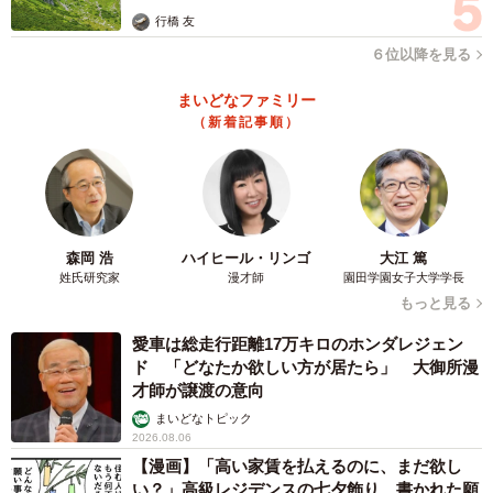
行橋 友
６位以降を見る
まいどなファミリー
（新着記事順）
森岡 浩
ハイヒール・リンゴ
大江 篤
姓氏研究家
漫才師
園田学園女子大学学長
もっと見る
愛車は総走行距離17万キロのホンダレジェン
ド 「どなたか欲しい方が居たら」 大御所漫
才師が譲渡の意向
まいどなトピック
2026.08.06
【漫画】「高い家賃を払えるのに、まだ欲し
い？」高級レジデンスの七夕飾り、書かれた願