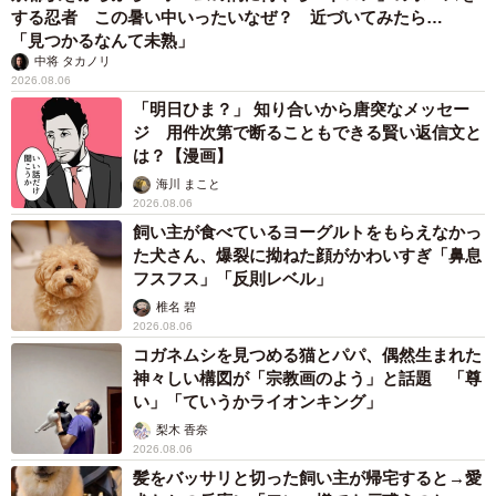
する忍者 この暑い中いったいなぜ？ 近づいてみたら…
「見つかるなんて未熟」
中将 タカノリ
2026.08.06
「明日ひま？」 知り合いから唐突なメッセー
ジ 用件次第で断ることもできる賢い返信文と
は？【漫画】
海川 まこと
2026.08.06
飼い主が食べているヨーグルトをもらえなかっ
た犬さん、爆裂に拗ねた顔がかわいすぎ「鼻息
フスフス」「反則レベル」
椎名 碧
2026.08.06
コガネムシを見つめる猫とパパ、偶然生まれた
神々しい構図が「宗教画のよう」と話題 「尊
い」「ていうかライオンキング」
梨木 香奈
2026.08.06
髪をバッサリと切った飼い主が帰宅すると→愛