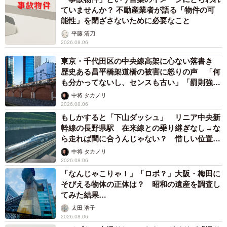
ていませんか？ 不動産業者が語る「物件の可
能性」を閉ざさないために必要なこと
平藤 清刀
2026.08.06
東京・千代田区の中央線高架に心ない落書き
歴史ある昌平橋架道橋の被害に怒りの声 「何
も分かってないし、センスも古い」「罰則強化
して」
中将 タカノリ
2026.08.06
もしかすると「下山ダッシュ」 リニア中央新
幹線の長野県駅 在来線との乗り継ぎなし→な
ら走れば間に合うんじゃない？ 惜しい位置関
係が反響
中将 タカノリ
2026.08.06
「なんじゃこりゃ！」「ロボ？」大阪・梅田に
そびえる物体の正体は？ 昭和の遺産を調査し
てみた結果…
太田 浩子
2026.08.06