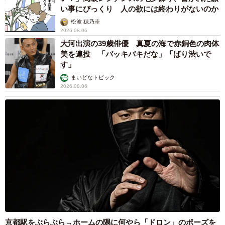
い事にびっくり 人の欲には終わりがないのか
松波 穂乃圭
2026.08.06
大河出演の39歳俳優 真夏の海で赤銅色の肉体
美を連投 「バッキバキだな」「ばり渋いで
す」
まいどなトピック
2026.08.06
京都駅をぶらぶら→ホームの隅に何やら「ドロン」のポーズを