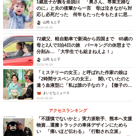
1歳息子が腕を亜脱臼 「奥さん、専業主婦な
のに」と夫の後輩から一言 母は泣きながら対
応し必死だった 何年もたった今もたまに思い
出し…
山岡 もと子
2026.08.06
72歳父、軽自動車で新潟から四国まで 65歳の
母と2人で3泊4日の旅 パーキングの休憩まで
分刻み… 「大学生でも組まねえよ！」
山岡 もと子
2026.08.06
「ミステリーの女王」と呼ばれた作家の娘は
「2時間サスペンスの女王」 聞いていたのと
違う血液型に「私は誰の子なの？」【徹子の部
屋】
まいどなニュース
2026.08.06
アクセスランキング
「不謹慎でないかと」実力派歌手、熊本へ支援
物資…運搬トラックの車体デザインにためら
い 「痛いほど伝わる」「行動され立派」