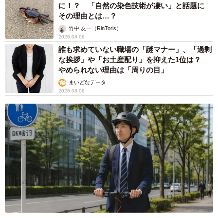
に！？ 「自然の染色技術が凄い」と話題に
その理由とは…？
竹中 友一（RinToris）
2026.08.06
誰も求めていない職場の「謎マナー」、「過剰
な挨拶」や「お土産配り」を抑えた1位は？
やめられない理由は「周りの目」
まいどなデータ
2026.08.06