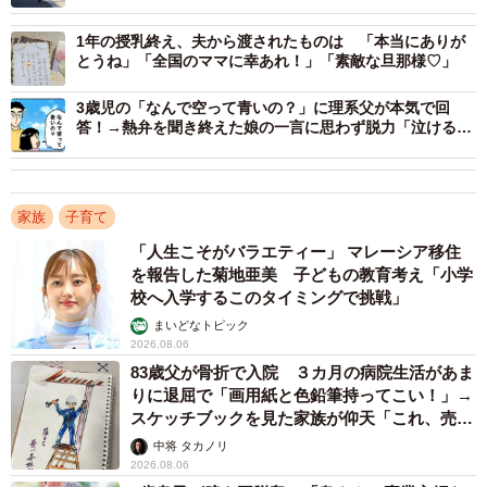
きな一歩に拍手」
1年の授乳終え、夫から渡されたものは 「本当にありが
とうね」「全国のママに幸あれ！」「素敵な旦那様♡」
3歳児の「なんで空って青いの？」に理系父が本気で回
答！→熱弁を聞き終えた娘の一言に思わず脱力「泣ける
ね…」
家族
子育て
「人生こそがバラエティー」 マレーシア移住
を報告した菊地亜美 子どもの教育考え「小学
校へ入学するこのタイミングで挑戦」
まいどなトピック
2026.08.06
83歳父が骨折で入院 ３カ月の病院生活があま
りに退屈で「画用紙と色鉛筆持ってこい！」→
スケッチブックを見た家族が仰天「これ、売れ
ますよ…」
中将 タカノリ
2026.08.06