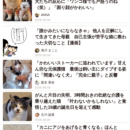
犬たちの反応に「ワンコ様でも戸惑うのね
（笑）」「困り顔がかわいい」
ANNA
2026.08.06
「誰かみたいにならなきゃ」 他人を正解にし
て生きてきた母親 自己主張が苦手な娘に教わ
った大切なこと【漫画】
海川 まこと
2026.08.06
「かわいいストーカーに追われています」甘え
ん坊な元保護猫 最後は飼い主にダイブする姿
に「間違いなく犬」「完全に親子」と反響
梨木 香奈
2026.08.06
がんと片目の失明、3時間おきの壮絶な介護を
乗り越えた猫 「叶わないかもしれない」と覚
悟した19歳の誕生日を迎えて感動
古川 諭香
2026.08.06
「カニにアジをあげると青くなる」ほんと