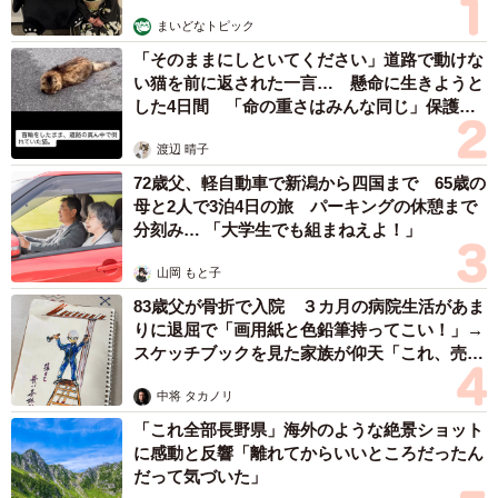
まいどなトピック
「そのままにしといてください」道路で動けな
い猫を前に返された一言… 懸命に生きようと
した4日間 「命の重さはみんな同じ」保護団
体代表の訴え
渡辺 晴子
72歳父、軽自動車で新潟から四国まで 65歳の
母と2人で3泊4日の旅 パーキングの休憩まで
分刻み… 「大学生でも組まねえよ！」
山岡 もと子
83歳父が骨折で入院 ３カ月の病院生活があま
りに退屈で「画用紙と色鉛筆持ってこい！」→
スケッチブックを見た家族が仰天「これ、売れ
ますよ…」
中将 タカノリ
「これ全部長野県」海外のような絶景ショット
に感動と反響「離れてからいいところだったん
だって気づいた」