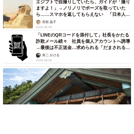
エジプトで自撮りしていたら、ガイドが「撮り
ますよ！」→ノリノリでポーズを取っていた
ら……スマホを返してもらえない 「日本人は
カモ代表かも」「私は6時間で3万円払った」
宮前 晶子
2026.08.06
「LINEのQRコードを添付して」社長をかたる
詐欺メール続々 社員を個人アカウントへ誘導
→最後は不正送金…求められる「だまされる前
提」の対策
井二 かける
2026.08.06