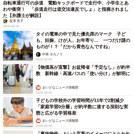
自転車通行可の歩道 電動キックボードで走行中、小学生とあ
わや衝突！ 「歩道走行は道交法違反でしょ」と指摘されまし
た【弁護士が解説】
長澤 芳子
2026.08.06
タイの電車の中で見た優先席のマーク 子ど
も、妊娠、けが人、お年寄り… 一つだけ謎の
ものが！？「だから黄色なんですね」
中将 タカノリ
2026.08.06
【物価高が直撃】お盆帰省「予定なし」が約半
数 新幹線・高速バスの「使い分け」が鮮明に
まいどなニュース情報部
2026.08.06
子どもの学校外の学習時間が11年で2割減少
「家庭学習0分層」が約半数に達する深刻な実
態と広がる学習格差
まいどなニュース情報部
2026.08.06
「事故物件」という言葉のイメージにとらわれ