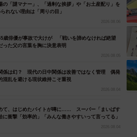
場の「謎マナー」、「過剰な挨拶」や「お土産配り」を
められない理由は「周りの目」
2026.08.06
55歳俳優が事故で大けが 「戦いを諦めなければ絶望
だった父の言葉を胸に決意表明
2026.08.05
関係は幻？ 現代の日中関係は改善ではなく管理 偶発
的混乱を避ける現状維持こそ重視
2026.08.04
3/4
人の内容や条件に困惑…（画像提供：mojaさん）
めて、はじめたバイトが噂に…… スーパー「まいばす
給に衝撃「効率的」「みんな働きやすいって言ってる」
？
2026.08.04
について聞いたところ、「明らかに白タクであり、またア