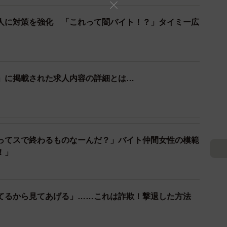
人に対策を強化 「これって闇バイト！？」タイミー広
」に掲載された求人内容の詳細とは…
2/4
人の内容や条件に困惑…（画像提供：mojaさん）
ってスで終わるものなーんだ？」バイト仲間女性の模範
到
！」
自家用自動車（白ナンバー）は、原則として、有償で運
め緊急を要するときを除き、例外的にこれを行うために
受けるべきことが定められている。
てるから見てあげる」……これは詐欺！撃退した方法
人たちからは、「完全に『白タク』ですね」といった声が