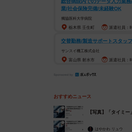
総合病院内でのデータ入力業務/
業/社会保険完備/未経験OK
＜mojaさんのXの投稿より＞
獨協医科大学病院
栃木県 壬生町
派遣社員：時
交替勤務/製造サポートスタッ
サンスイ機工株式会社
富山県 射水市
派遣社員：時給
Sponsored by
おすすめニュース
【写真】「タイミー
はやかわ リュウ