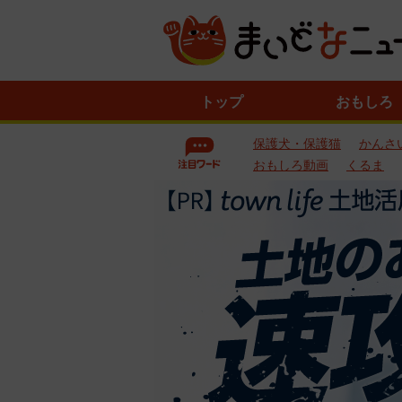
ニ
トップ
おもしろ
ュ
ー
保護犬・保護猫
かんさ
ス
一
おもしろ動画
くるま
覧