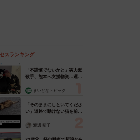
セスランキング
「不謹慎でないかと」実力派
歌手、熊本へ支援物資…運搬
トラックの車体デザインにた
めらい 「痛いほど伝わる」
まいどなトピック
「行動され立派」
「そのままにしといてくださ
い」道路で動けない猫を前に
返された一言… 懸命に生き
ようとした4日間 「命の重
渡辺 晴子
さはみんな同じ」保護団体代
表の訴え
72歳父、軽自動車で新潟から