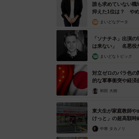
誰も求めていない職
抑えた1位は？ や
まいどなデータ
「ソナチネ」出演の
は来ない」 名悪役
まいどなトピック
対立ゼロのバラ色の
的な軍事衝突や経済
和田 大樹
「タイミー」で発見した求
東大生が家庭教師や
けっと」の超高額時
株式会社「タイミー」の回答は
中将 タカノリ
mojaさんに今回の求人を見た印象