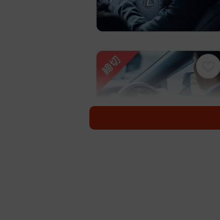
「タイミー」で見つけた求人内容に困惑。
先日、スキマバイトサービス「タイ
ていたmoja（@moja99758134）さ