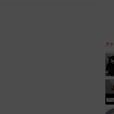
捕リスク付き」
ですね」
アク