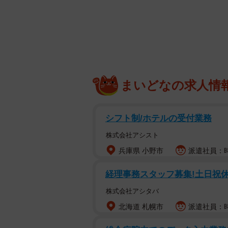
その際に発見した、驚くような内容と条
た。
「タイミーにアルファード持ち込み
・6時半～16時半（休憩4時間）
まいどなの求人情
・アルファードで客を空港へ送迎
シフト制/ホテルの受付業務
・ガソリン代、保険自己負担
株式会社アシスト
兵庫県 小野市
派遣社員：時
・勤務地麻布十番
経理事務スタッフ募集!土日祝
・報酬1万円
株式会社アシタバ
北海道 札幌市
派遣社員：時給
いやいや、アルファードを6時間レン
己負担！」