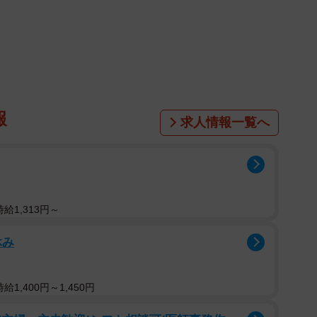
件の「求人」の画面写真をX（旧Twitter）に投稿し
のお仕事があるとのことで試しに見てみた！
報
求人情報一覧へ
給1,313円～
休み
1,400円～1,450円
タカーしたら1.9万円が相場だからw そしてガソリン自