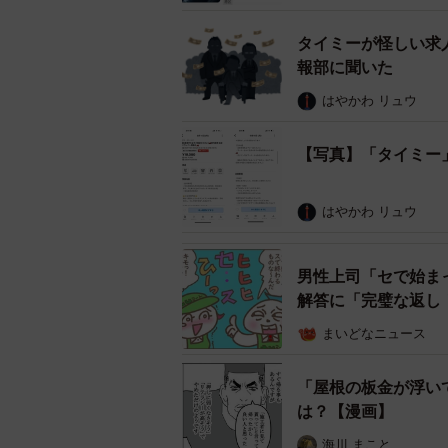
タイミーが怪しい求
報部に聞いた
はやかわ リュウ
【写真】「タイミー
はやかわ リュウ
「タイミー」で発見した求
男性上司「セで始ま
リスク付き求人に驚きの声が殺
解答に「完璧な返し
道路運送法第７８条の規定により、
まいどなニュース
送の用に供してはならず、災害のた
は、国土交通大臣の許可又は登録を
「屋根の板金が浮い
は？【漫画】
そのため、mojaさんの投稿を見た
海川 まこと