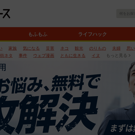
もふもふ
ライフハック
い
家族
気になる
災害
ネコ
観光
のりもの
夫婦
思い
街ネタ
事件
ウェブ漫画
ともに生きる
イヌ
もっと見る