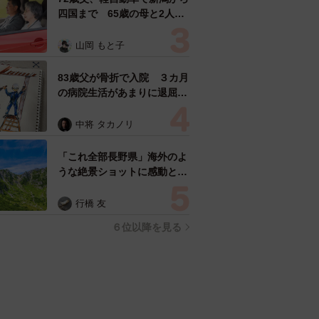
四国まで 65歳の母と2人で
3泊4日の旅 パーキングの休
憩まで分刻み… 「大学生で
山岡 もと子
も組まねえよ！」
83歳父が骨折で入院 ３カ月
の病院生活があまりに退屈で
「画用紙と色鉛筆持ってこ
い！」→スケッチブックを見
中将 タカノリ
た家族が仰天「これ、売れま
すよ…」
「これ全部長野県」海外のよ
うな絶景ショットに感動と反
響「離れてからいいところだ
ったんだって気づいた」
行橋 友
６位以降を見る