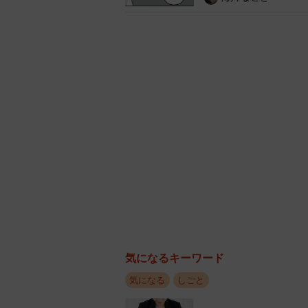
殺到した。
「民泊の外国人客の送迎やんけ」
「大陸系インバウンド向け白タク逮
「やりたい放題ジャパンやなw 」
「違法な求人なので行政指導が必要
気になるキーワード
気になる
しごと