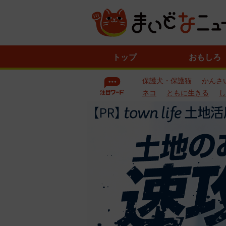
ニ
トップ
おもしろ
ュ
ー
保護犬・保護猫
かんさ
ス
一
ネコ
ともに生きる
し
覧