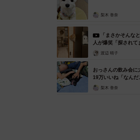
梨木 香奈
「まさかそんなと
人が爆笑「探されて
渡辺 晴子
おっさんの飲み会に
19万いいね「なん
梨木 香奈