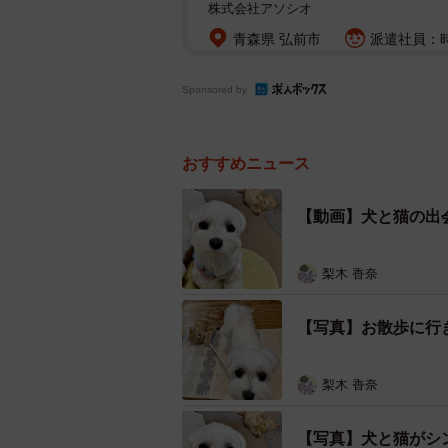
株式会社アソシオ
青森県 弘前市
派遣社員：時給
Sponsored by
おすすめニュース
【動画】犬と猫の出
梨木 香奈
【写真】お散歩に行
梨木 香奈
【写真】犬と猫がシ