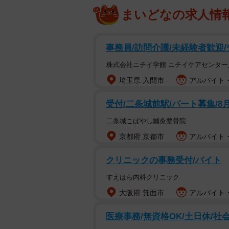
まいどなの求人情
事務員/訪問介護/未経験者歓迎
株式会社ニチイ学館 ニチイケアセンター
埼玉県 入間市
アルバイト・
受付/二条城前駅/パート募集/8
二条城こばやし鍼灸整骨院
京都府 京都市
アルバイト・
クリニックの事務受付/バイト
すえはら内科クリニック
大阪府 箕面市
アルバイト・
医療事務/無資格OK/土日休/社