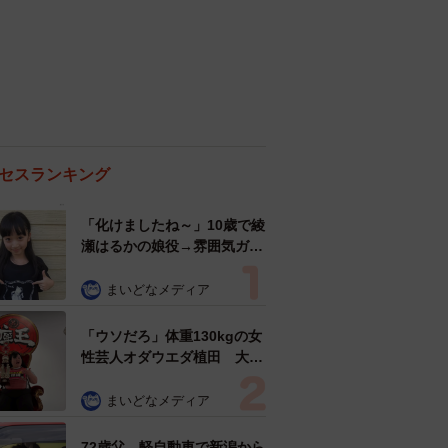
セスランキング
「化けましたね～」10歳で綾
瀬はるかの娘役→雰囲気ガラ
リの18歳に成長 「メイクで
雰囲気が」「宝塚に入れそ
まいどなメディア
う」
「ウソだろ」体重130kgの女
性芸人オダウエダ植田 大学
時代のほっそり姿に「マジ
で」
まいどなメディア
72歳父、軽自動車で新潟から