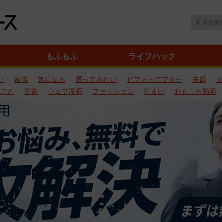
もふもふ
ライフハック
い
家族
気になる
買ってみたい
ビフォーアフター
夫婦
ごと
災害
ウェブ漫画
ファッション
住まい
おもしろ動画