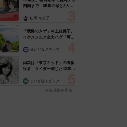
四国まで 65歳の母と2人で
3泊4日の旅 パーキングの休
憩まで分刻み… 「大学生で
山岡 もと子
も組まねえよ！」
「我慢できず」村上佳菜子、
イケメン夫と全力ハグ「可愛
いふたり」「素敵なご夫婦」
まいどなメディア
両親は「東京キッド」の看板
役者 ライダー演じた42歳元
俳優が再婚妻との「ウエディ
ングフォト」計画を明言
まいどなトピック
「センスあるカメラマン求
６位以降を見る
む」