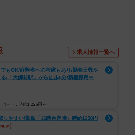
1/1
 ※画像はイメージです（naka/stock.adobe.com）
報
求人情報一覧へ
メンを食べるために必死に仕事をしているのです。この
て契約を取りつつ各地のラーメンを食べ歩くことを生き
でもOK/経験者への考慮もあり/勤務日数や
る/「大師前駅」から徒歩5分/積極採用中
を受けるときも、この話をしてその場を沸かせていまし
ショッキングなニュースを見ます。なんとラーメンを週
5倍になるという研究結果が、山形大学と山形県立米沢栄
パート：時給1,226円～
れたのです。
りやすい職場/「16時台定時」時給1250円
NEW
毎日食べているけれど、不健康になりたいとは考えてい