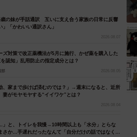
資格を所有。
5歳の妹が手話通訳 互いに支え合う家族の日常に反響
い」「かわいい通訳さん」
2026.08.07
ーズ対策で改正薬機法が5月に施行、かぜ薬を購入した
正を認知」乱用防止の指定成分とは？
報部
2026.08.05
動、家まで歩けば済むのでは？」→週末になると、近所
 妻がモヤモヤする“イイワケ”とは？
2026.08.04
…」と、トイレを我慢→10時間以上も「水分」とらな
まさか…手遅れだったなんて「自分だけの話ではなく、