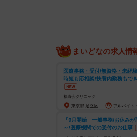
毎日ラーメンを食べる生活は寿命を縮める？
まいどなの求人情
ラーメンが大好きなAさんは、ラー
結果として、毎日多くの企業を訪ね
医療事務・受付/無資格・未経験
がいとしていました。
時短も応相談!扶養内勤務もでき
NEW
そして会社からトップセールス表彰
福寿会クリニック
た。しかしそんな彼はある日の朝、
3回以上食べると、死亡リスクが1.
東京都 足立区
アルバイト・
養大学の共同研究チームから発表さ
「9月開始」一般事務/お休みが取
～!医療機関での受付のお仕事
Aさんは確かにラーメンが大好きで