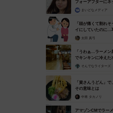
フォーアフターにネ
では死亡リスクは上がっていないこ
まいどなメディア
ます。
「頭が痛くて割れそ
若い人や男性は1回で食べる量が多
イにしていたのに…
のラーメンも食べ過ぎになりやすい
太田 真弓
ど、1杯のラーメンの食べ方に問題
「うわぁ…ラーメン
ーラーメンで特に注意すべき成分は
でキンキンに冷えた
のでしょうか？
そんでなライターズ
ラーメンを週3回以上食べる人は、
が、同時に脂質や炭水化物によるカ
「資さんうどん」で
その意味とは
ー「週1～2回で最もリスクが低い傾
中将 タカノリ
てよいですか？
アマゾンCMでラー