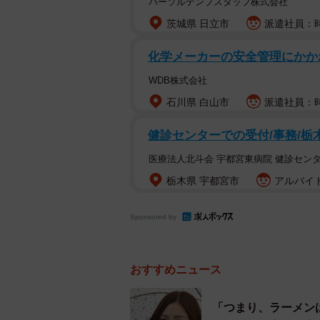
パーソルテンプスタッフ株式会社
ません。しかし健康のためにラーメ
と考えます。本当にラーメンを週3
茨城県 日立市
派遣社員：時給
か。
化学メーカーの安全管理にかか
この研究の詳しい背景や結果につい
WDB株式会社
を聞きました。
石川県 白山市
派遣社員：時給
健診センターでの受付/事務/
ラーメンは悪者じゃない？カギ
医療法人北斗会 宇都宮東病院 健診センタ
ーこの研究を始めようと思われたき
栃木県 宇都宮市
アルバイト
山形市はラーメン消費量日本一とな
Sponsored by
ったので研究を始めました。
ー調査結果に「70歳未満・男性・
おすすめニュース
と記載がありますが、これはなぜだ
「つまり、ラーメン
週3回以上ラーメンを食べていても、