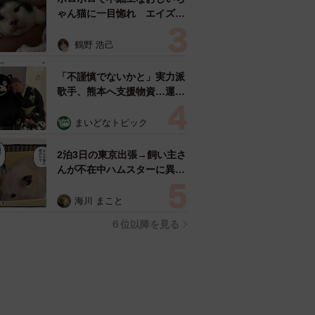
ゃん猫に一目惚れ エイズだ
し手がかかるけど…おうちで
暮らすと「おじ猫」だって可
鶴野 浩己
愛くなったよ！
「不謹慎でないかと」実力派
歌手、熊本へ支援物資…運搬
トラックの車体デザインにた
めらい 「痛いほど伝わる」
まいどなトピック
「行動され立派」
2泊3日の東京出張→飼い主さ
んが不在中ハムスターに異
変 眉間にできた深いしわ、
「急に老けた？」【漫画】
海川 まこと
６位以降を見る