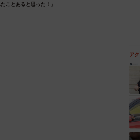
きする」ためにちょうど良い頻度だと考えています。
見たことあると思った！」
めに、実際にできる工夫があれば教えてください。
どよい頻度と量にするのが良いと思います。どうしても
分以上残す、その前後の食事を軽めにして、一日の塩
分を排泄する作用のある緑黄色野菜もとる、などが良い
アク
健康とおいしさを両立するためのメッセージ」をお願い
べ方次第です。食べ方に注意して、おいしいラーメンを
形大学大学院医学系研究科 公衆衛生学・衛生学講座教授 内