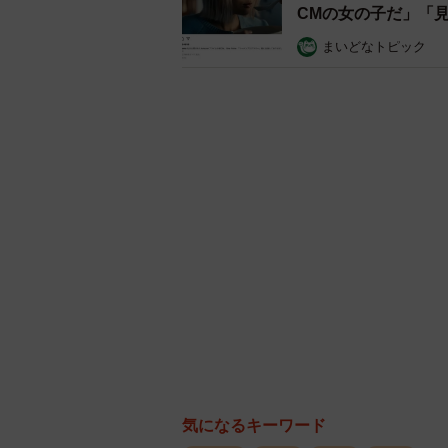
死亡リスクが最も低いので、「長生
CMの女の子だ」「
まいどなトピック
ーラーメン好きが健康的に楽しむた
塩分やカロリーを取り過ぎない、ほ
たくさん食べたい人は、スープは半
分・カロリーのバランスをとる、塩
と思います。
ー最後に、ラーメンを愛する人へ「
します。
ラーメンが体に良いか悪いかは、食
たくさん楽しみましょう。
◆今田・恒夫（こんた・つねお）
気になるキーワード
山形大学Well-Being研究所 山