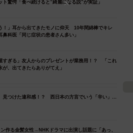
ット驚愕「食べ続けると“綺麗になる説”が実証」
とから、ラーメンそのものが悪いのではないと考えてい
う！」耳から出てきたモノに仰天 10年間綿棒でキレ
いこと（大盛やライスを付けがち）、飲酒後に食べる〆
耳鼻科医「同じ症状の患者さん多い」
、スープを半分以上飲むことは塩分過剰になりやすいな
があると考えています。
屋すぎる」友人からのプレゼントが業務用！？ 「これ
塩分でしょうか？脂質や炭水化物についても影響がある
水が、出てきたらありがてえ」
高血圧、糖尿病、肥満が多いようです。塩分が一番です
ロリーのとりすぎも問題だと思います。
、見つけた違和感！？ 西日本の方言でいう「辛い」…
向」と出ていますが、これは“ちょうどよい頻度”と考え
メン作る金髪女性→NHKドラマに出演し話題に「あっ、