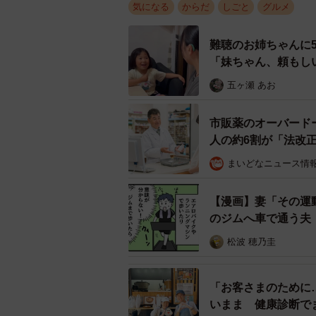
科・腎臓・透析・リウマチの専門医
気になる
からだ
しごと
グルメ
難聴のお姉ちゃんに
「妹ちゃん、頼もし
五ヶ瀬 あお
市販薬のオーバード
人の約6割が「法改
まいどなニュース情
【漫画】妻「その運
のジムへ車で通う夫
松波 穂乃圭
「お客さまのために
いまま 健康診断で