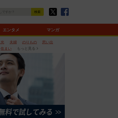
エンタメ
マンガ
観光
夫婦
のりもの
思い出
住まい
もっと見る