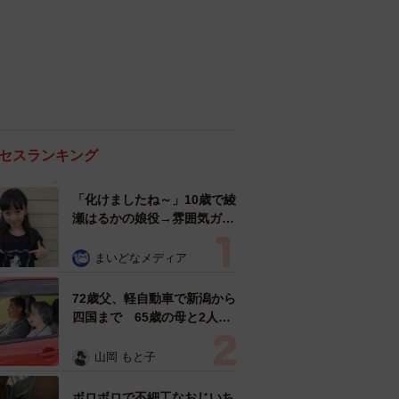
セスランキング
「化けましたね～」10歳で綾
瀬はるかの娘役→雰囲気ガラ
リの18歳に成長 「メイクで
雰囲気が」「宝塚に入れそ
まいどなメディア
う」
72歳父、軽自動車で新潟から
四国まで 65歳の母と2人で
3泊4日の旅 パーキングの休
憩まで分刻み… 「大学生で
山岡 もと子
も組まねえよ！」
ボロボロで不細工なおじいち