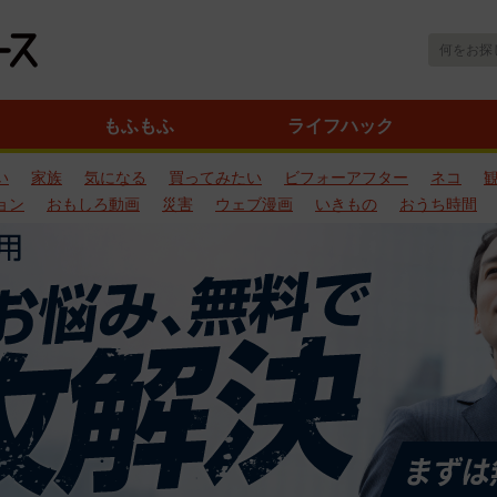
もふもふ
ライフハック
い
家族
気になる
買ってみたい
ビフォーアフター
ネコ
ョン
おもしろ動画
災害
ウェブ漫画
いきもの
おうち時間