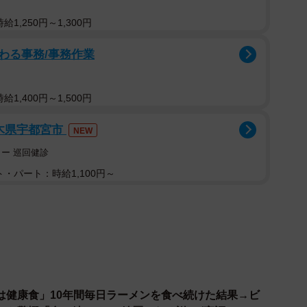
ンを控えたら仕事のパフォーマンスにも影響が出そうだ
回以上食べると死亡リスクは高まってしまうのでしょう
1,250円～1,300円
わる事務/事務作業
て、研究を担当した山形大学医学部の今田恒夫教授に話
1,400円～1,500円
栃木県宇都宮市
は“食べ方”にあり
NEW
ー 巡回健診
っかけを教えてください。
・パート：時給1,100円～
り盛り上がっていますが、食べ過ぎの影響が少し心配だ
スープを半分以上飲む人・飲酒習慣あり」でリスクが高い
と考えられますか？
は健康食」10年間毎日ラーメンを食べ続けた結果→ビ
70歳以上、女性、非飲酒者、スープを半分以上残す人