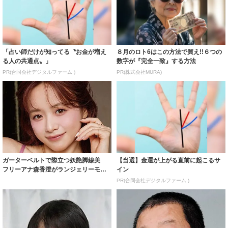
「占い師だけが知ってる〝お金が増え
８月のロト6はこの方法で買え!!６つの
る人の共通点〟」
数字が『完全一致』する方法
PR(合同会社デジタルファーム )
PR(株式会社MURA)
ガーターベルトで際立つ妖艶脚線美
【当選】金運が上がる直前に起こるサ
フリーアナ森香澄がランジェリーモデ
イン
ルに ｢PE...
PR(合同会社デジタルファーム )