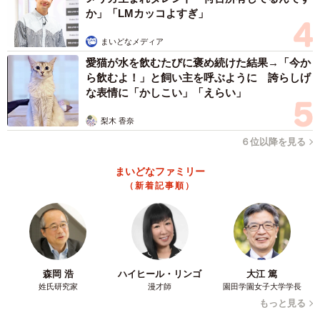
か」「LMカッコよすぎ」
まいどなメディア
愛猫が水を飲むたびに褒め続けた結果→「今か
ら飲むよ！」と飼い主を呼ぶように 誇らしげ
な表情に「かしこい」「えらい」
梨木 香奈
６位以降を見る
まいどなファミリー
（新着記事順）
森岡 浩
ハイヒール・リンゴ
大江 篤
姓氏研究家
漫才師
園田学園女子大学学長
もっと見る