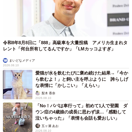
令和8年8月8日に「888」高級車を大量投稿 アメリカ生まれタ
レント「何台所有してるんですか」「LMカッコよすぎ」
まいどなメディア
2026.08.10
愛猫が水を飲むたびに褒め続けた結果→「今か
ら飲むよ！」と飼い主を呼ぶように 誇らしげ
な表情に「かしこい」「えらい」
梨木 香奈
2026.08.10
「No！パパは車行って」初めて1人で登園 ダ
ウン症の4歳娘の成長に思わず涙…「感動して
泣いちゃった」「表情も会話も愛おしい」
五ヶ瀬 あお
2026.08.10