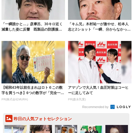
「一瞬誰かと…」彦摩呂、30キロ近く
「キム兄」木村祐一が激やせ、松本人
減量した姿に反響 既製品の防護服が
志と2ショット「一瞬、分からなかった
着られると...
わ」「テキ...
【昭和43年以前生まれはロト６この数
アマゾンで大人気！血圧対策はコーヒ
字を買うべき】6つの数字が「完全一
ーに足してみて
致」する方...
PR(株式会社MURA)
PR(森永乳業)
Recommended by
昨日の人気フォトセレクション