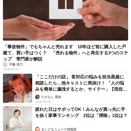
「事故物件」でもちゃんと売れます 10年ほど前に購入した戸
建て、買い手はつく？ 「売れる物件」へと再生する3つのステ
ップ 専門家が解説
平藤 清刀
2026.08.10
「ここだけの話」 客対応の悩みを担当黒服に
相談したら…他キャストに筒抜け！ 「人の悩
みを簡単に漏洩するとか、サイテー」【現役キ
ャストに取材】
たかなし 亜妖
2026.08.09
疲れた日はサボってOK！みんなが真っ先に手
を抜く家事ランキング 2位は「掃除」1位は？
まいどなニュース情報部