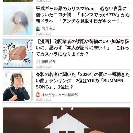
2026.08.10
平成ギャル界のカリスマRumi 心ない言葉に
傷ついたコロナ禍 「ホンマでっか!?TV」から
朝ドラへ 「アンチを見返す日がキター！」
石井 隼人
2026.08.10
【漫画】宅配業者の誤配や荷物のいい加減な扱
いに、思わず「本人が謝りに来い！」…これっ
てカスハラになりますか？
沼田 絵美
2026.08.10
令和の若者に聞いた「2026年の夏に一番聴きた
い曲」ランキング 2位はYUIの『SUMMER
SONG』、1位は？
まいどなニュース情報部
2026.08.10