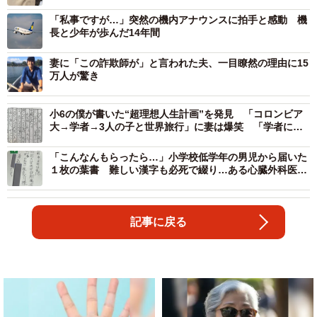
「私事ですが…」突然の機内アナウンスに拍手と感動 機
長と少年が歩んだ14年間
妻に「この詐欺師が」と言われた夫、一目瞭然の理由に15
万人が驚き
小6の僕が書いた“超理想人生計画”を発見 「コロンビア
大→学者→3人の子と世界旅行」に妻は爆笑 「学者には
なれなかった」今の人生は…
「こんなんもらったら…」小学校低学年の男児から届いた
１枚の葉書 難しい漢字も必死で綴り…ある心臓外科医の
誓いと覚悟
記事に戻る