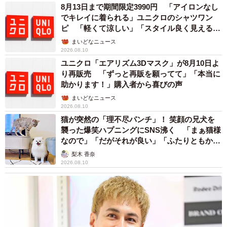
8月13日まで期間限定3990円 「アイロンなし
でキレイに着られる」ユニクロのシャツワン
ピ 「軽くて涼しい」「スタイル良く見える」
の声
まいどなニュース
2026.08.10
ユニクロ「エアリズム3Dマスク」が8月10日よ
り再販売 「ずっと再販を願ってて」「本当に
助かります！」購入者から喜びの声
まいどなニュース
2026.08.10
猫が突然の「理不尽パンチ」！ 笑顔の兄犬を
襲った爆笑ハプニングにSNS沸く 「まぁ猫様
なので」「だがそれが良い」「ふたりともかわ
いいね」
梨木 香奈
2026.08.10