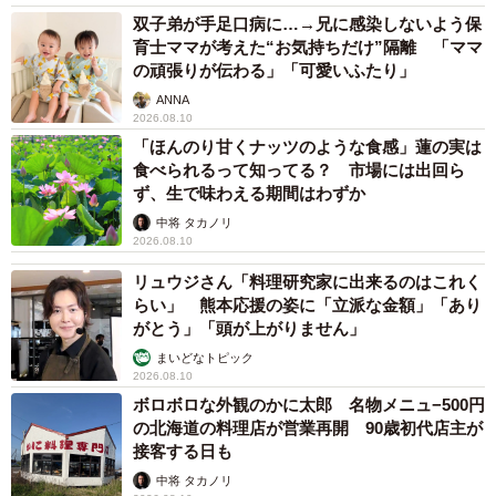
双子弟が手足口病に…→兄に感染しないよう保
育士ママが考えた“お気持ちだけ”隔離 「ママ
の頑張りが伝わる」「可愛いふたり」
ANNA
2026.08.10
「ほんのり甘くナッツのような食感」蓮の実は
食べられるって知ってる？ 市場には出回ら
ず、生で味わえる期間はわずか
中将 タカノリ
2026.08.10
リュウジさん「料理研究家に出来るのはこれく
らい」 熊本応援の姿に「立派な金額」「あり
がとう」「頭が上がりません」
まいどなトピック
2026.08.10
ボロボロな外観のかに太郎 名物メニュ−500円
の北海道の料理店が営業再開 90歳初代店主が
接客する日も
中将 タカノリ