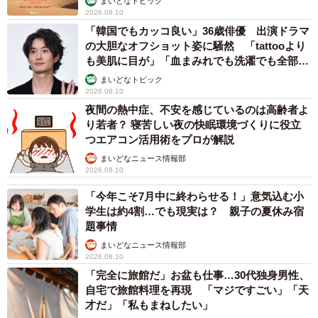
まいどなトピック
2026.08.10
「韓国でもカッコ良い」36歳俳優 出演ドラマ
の大胆なオフショット姿に騒然 「tattooより
も美肌に目が」「血まみれでも洗濯でも全部か
っこいい」
まいどなトピック
2026.08.10
夜間の熱中症、不安を感じているのは高齢者よ
り若者？ 寝苦しい夜の快眠環境づくりに役立
つエアコン活用術をプロが解説
まいどなニュース情報部
2026.08.10
「今年こそ7月中に終わらせる！」意気込む小
学生は約4割…でも現実は？ 親子の夏休み宿
題事情
まいどなニュース情報部
2026.08.10
「完全に旅館だ」お盆も仕事…30代独身男性、
自宅で旅館料理を再現 「マジですごい」「天
才だ」「私もまねしたい」