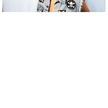
「右ひじ左ひじ交互に見て♪」お笑いコンビ元メンバー髪型激
変 命を救う資格を取得「えええ！！すごすぎます！」→本名
も明らかに
まいどなメディア
2026.08.09
帰省は控えても感謝は届けたい…「お盆玉」っ
て知ってる？「あげる派」の4割が金額アッ
プ、相場はいくら？
まいどなニュース情報部
2026.08.09
「これが不動柴か…」初めて外を散歩した豆柴
→2分後、足元でうるうる 「かわいすぎる」
「ぬいぐるみみたい」