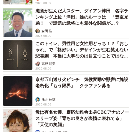
2026.08.09
滋賀が生んだ大スター、ダイアン津田 名字ラ
ンキング上位「津田」姓のルーツは 「豊臣兄
弟！」で話題の武将にも意外な関係が…？
森岡 浩
2026.08.09
このトイレ、男性用と女性用どっち！？「おし
ゃれ」で「格好いい」デザインが生む笑えない
悲喜劇 本当に大事なのは目立つことではな
く…
高野 朋美
2026.08.09
京都五山送り火ピンチ 気候変動や獣害に施設
老朽化「もう限界」 クラファン募る
浅井 佳穂
2026.08.09
母は有名女優、慶応幼稚舎出身CBCアナのノー
スリーブ姿「育ちの良さが表情に表れてる」
「天使の笑顔」