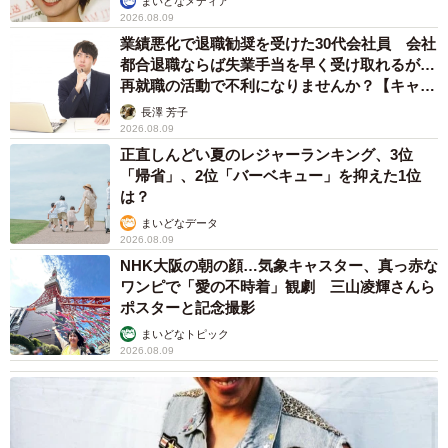
まいどなメディア
2026.08.09
業績悪化で退職勧奨を受けた30代会社員 会社
都合退職ならば失業手当を早く受け取れるが…
再就職の活動で不利になりませんか？【キャリ
アカウンセラーが解説】
長澤 芳子
2026.08.09
正直しんどい夏のレジャーランキング、3位
「帰省」、2位「バーベキュー」を抑えた1位
は？
まいどなデータ
2026.08.09
NHK大阪の朝の顔…気象キャスター、真っ赤な
ワンピで「愛の不時着」観劇 三山凌輝さんら
ポスターと記念撮影
まいどなトピック
2026.08.09