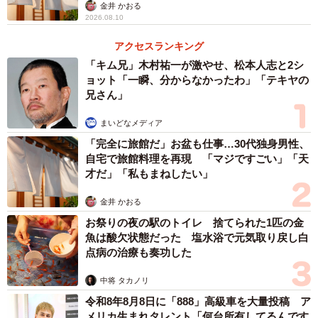
金井 かおる
2026.08.10
アクセスランキング
「キム兄」木村祐一が激やせ、松本人志と2シ
ョット「一瞬、分からなかったわ」「テキヤの
兄さん」
まいどなメディア
「完全に旅館だ」お盆も仕事…30代独身男性、
自宅で旅館料理を再現 「マジですごい」「天
才だ」「私もまねしたい」
金井 かおる
お祭りの夜の駅のトイレ 捨てられた1匹の金
魚は酸欠状態だった 塩水浴で元気取り戻し白
点病の治療も奏功した
中将 タカノリ
令和8年8月8日に「888」高級車を大量投稿 ア
メリカ生まれタレント「何台所有してるんです