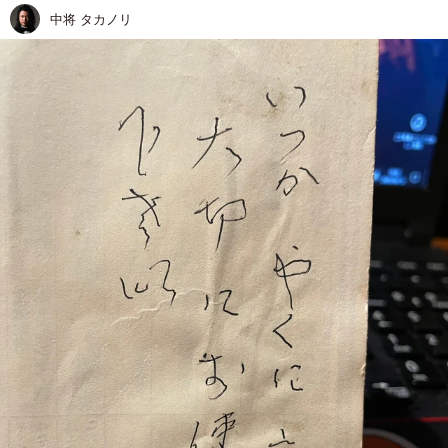
中将 タカノリ