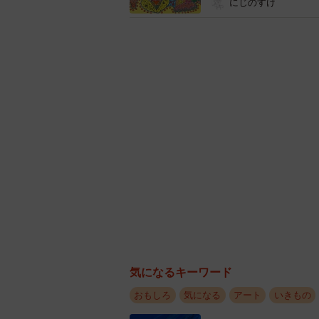
にじのすけ
もっち
――段ボールでキツネを作ろうと思
ンボール：数年前に開催した愛知県
折角だから地元に縁のあるものを作
だ！となり、キツネを制作しました
気になるキーワード
おもしろ
気になる
アート
いきもの