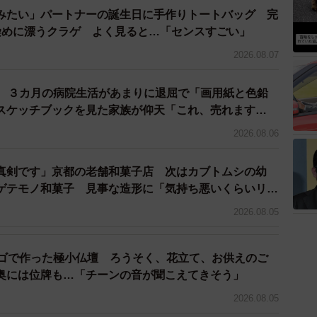
みたい」パートナーの誕生日に手作りトートバッグ 完
染めに漂うクラゲ よく見ると…「センスすごい」
2026.08.07
院 ３カ月の病院生活があまりに退屈で「画用紙と色鉛
スケッチブックを見た家族が仰天「これ、売れます
2026.08.06
真剣です」京都の老舗和菓子店 次はカブトムシの幼
ゲテモノ和菓子 見事な造形に「気持ち悪いくらいリア
2026.08.05
レゴで作った極小仏壇 ろうそく、花立て、お供えのご
奥には位牌も…「チーンの音が聞こえてきそう」
2026.08.05