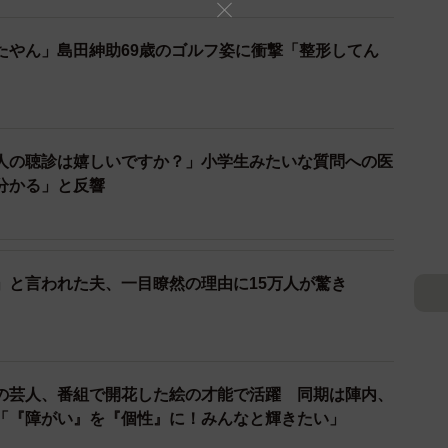
たやん」島田紳助69歳のゴルフ姿に衝撃「整形してん
人の聴診は嬉しいですか？」小学生みたいな質問への医
分かる」と反響
」と言われた夫、一目瞭然の理由に15万人が驚き
の芸人、番組で開花した絵の才能で活躍 同期は陣内、
「『障がい』を『個性』に！みんなと輝きたい」
2/5