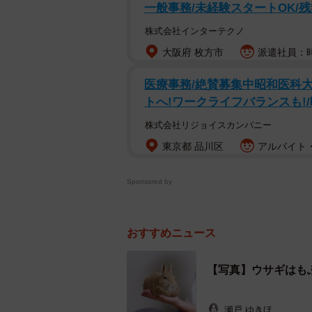
（@NBO26551241）に話を聞いた
一般事務/未経験スタートOK/
株式会社インターテクノ
大阪府 枚方市
派遣社員：時
医療事務/絶賛募集中昭和医科
トへ!ワークライフバランスも!/時
株式会社リジョイスカンパニー
東京都 品川区
アルバイト・
Sponsored by
おすすめニュース
【写真】ウサギはも
瀬戸 ゆきほ