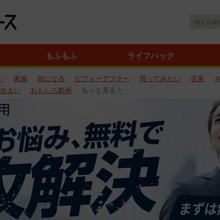
もふもふ
ライフハック
い
家族
気になる
ビフォーアフター
買ってみたい
災害
住まい
おもしろ動画
もっと見る