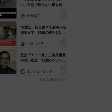
い」道路で動けない猫を前に
返された一言… 懸命に生き
ようとした4日間 「命の重
渡辺 晴子
さはみんな同じ」保護団体代
表の訴え
72歳父、軽自動車で新潟から
四国まで 65歳の母と2人で
3泊4日の旅 パーキングの休
憩まで分刻み… 「大学生で
山岡 もと子
も組まねえよ！」
父は「エミー賞」主演男優賞
の真田広之 31歳イケメン俳
優が長髪ヒゲのワイルド近影
「ガチヒロさんそっくり」
まいどなトピック
「新たな一面もステキ」
６位以降を見る