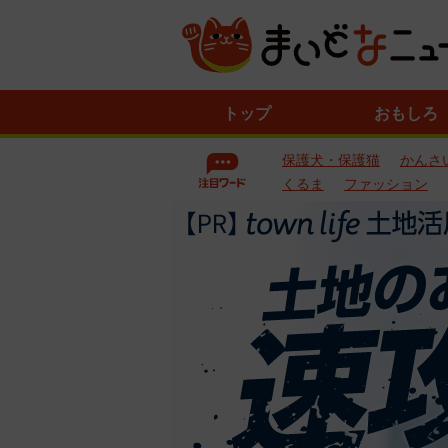
ニ
トップ
おもしろ
ュ
ー
保護犬・保護猫
かんさ
ス
一
くるま
ファッション
覧