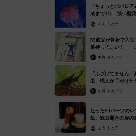
「ちょっとババロア
成まで1年 淡い藍
山岡 もと子
83歳父が骨折で入
筆持ってこい！」→
よ…」
中将 タカノリ
「ふざけてません…
虫 職人が手がけた
ル」
中将 タカノリ
たった50パーツの
飯、観音開きの扉の
山岡 もと子