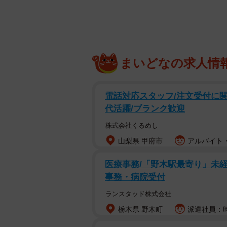
まいどなの求人情
電話対応スタッフ/注文受付に関
代活躍/ブランク歓迎
株式会社くるめし
山梨県 甲府市
アルバイト・
医療事務/「野木駅最寄り」未経
こ
事務・病院受付
キツネ特有の凛とした表情も忠実で
ランスタッド株式会社
本物そっくりのダンボール製ウサギ
栃木県 野木町
派遣社員：時
細な毛の質感も再現され、もふもふ