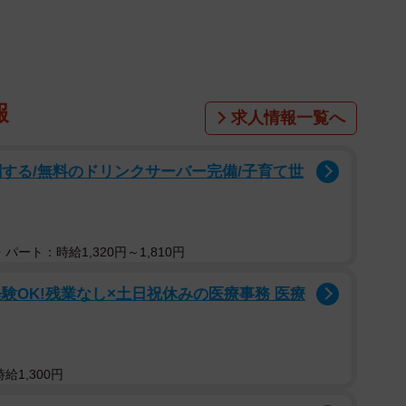
報
求人情報一覧へ
する/無料のドリンクサーバー完備/子育て世
パート：時給1,320円～1,810円
1/5
験OK!残業なし×土日祝休みの医療事務 医療
れ本当にダンボール！？
、手のひらに座っている様子が何ともシュール。さらに
も登場。白と茶色の段ボールで制作されたそうだが、繊
給1,300円
さがたまらない仕上がりだ。制作者の
ンボールさん