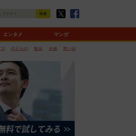
エンタメ
マンガ
ネコ
のりもの
観光
夫婦
思い出