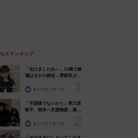
セスランキング
「化けましたね～」10歳で綾
瀬はるかの娘役→雰囲気ガラ
リの18歳に成長 「メイクで
雰囲気が」「宝塚に入れそ
まいどなメディア
う」
「不謹慎でないかと」実力派
歌手、熊本へ支援物資…運搬
トラックの車体デザインにた
めらい 「痛いほど伝わる」
まいどなトピック
「行動され立派」
「そのままにしといてくださ