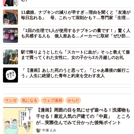
11歳娘、ナプキンの減りが早すぎ→理由を聞くと「友達が
毎日忘れる」 母、これって深刻かも？…専門家「生理の
問題気づかれにくい」
「1回の生理で1人が使用するナプキンの量です！」驚く人
も共感する人も 個人差ある…メーカーに取材「ぜひ防災
対策を」
駅で降りようとしたら「スカートに血が」そっと教えて服
まで買ってくれた女性に、女の子から3カ月越しのお礼
「【漫画】あした死のうと思って」「じゃあ最後の飯行こ
う」人生に絶望した青年と約束を交わす友人
マンガ
気になる
ウェブ漫画
からだ
【漫画】周囲の目を気にせず遊べる！洗濯物も
干せる！最近人気の戸建ての「中庭」 ところ
が…実際住んでみて分かった後悔ポイント
中瀬 えみ