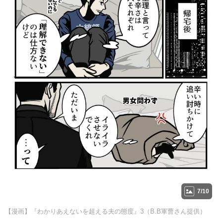
7/10
【漫画】『わかりあえないを超える夫の態度』3（B.B軍曹さん提供）