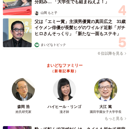
分刻み… 「大学生でも組まねえよ！」
山岡 もと子
父は「エミー賞」主演男優賞の真田広之 31歳
イケメン俳優が長髪ヒゲのワイルド近影「ガチ
ヒロさんそっくり」「新たな一面もステキ」
まいどなトピック
６位以降を見る
まいどなファミリー
（新着記事順）
森岡 浩
ハイヒール・リンゴ
大江 篤
姓氏研究家
漫才師
園田学園女子大学学長
もっと見る