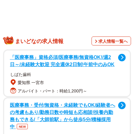
まいどなの求人情報
求人情報一覧へ
「医療事務」資格必須/医療事務/無資格OK!/週2
日～/未経験大歓迎 完全週休2日制!午前中のみOK
しばた歯科
愛知県 一宮市
アルバイト・パート：時給1,200円～
医療事務・受付/無資格・未経験でもOK/経験者へ
の考慮もあり/勤務日数や時短も応相談!扶養内勤
務もできる/「大師前駅」から徒歩5分/積極採用
中
NEW