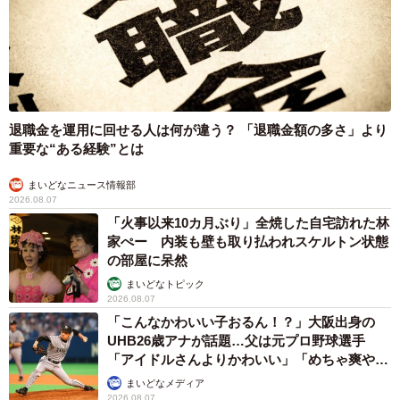
退職金を運用に回せる人は何が違う？ 「退職金額の多さ」より
重要な“ある経験”とは
まいどなニュース情報部
2026.08.07
「火事以来10カ月ぶり」全焼した自宅訪れた林
家ぺー 内装も壁も取り払われスケルトン状態
の部屋に呆然
まいどなトピック
2026.08.07
「こんなかわいい子おるん！？」大阪出身の
UHB26歳アナが話題…父は元プロ野球選手
「アイドルさんよりかわいい」「めちゃ爽や
か」
まいどなメディア
2026.08.07