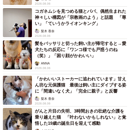
2026.08.06
コガネムシを見つめる猫とパパ、偶然生まれた
神々しい構図が「宗教画のよう」と話題 「尊
い」「ていうかライオンキング」
梨木 香奈
2026.08.06
髪をバッサリと切った飼い主が帰宅すると→愛
犬たちの反応に「ワンコ様でも戸惑うのね
（笑）」「困り顔がかわいい」
ANNA
2026.08.06
「かわいいストーカーに追われています」甘え
ん坊な元保護猫 最後は飼い主にダイブする姿
に「間違いなく犬」「完全に親子」と反響
梨木 香奈
2026.08.06
がんと片目の失明、3時間おきの壮絶な介護を
乗り越えた猫 「叶わないかもしれない」と覚
悟した19歳の誕生日を迎えて感動