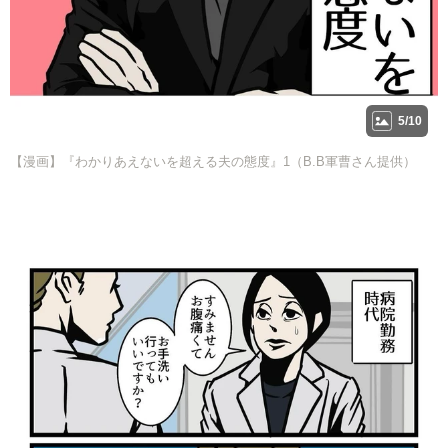
5/10
【漫画】『わかりあえないを超える夫の態度』1（B.B軍曹さん提供）