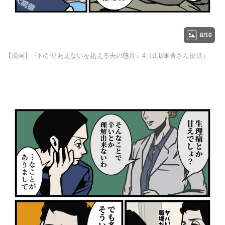
8/10
【漫画】『わかりあえないを超える夫の態度』4（B.B軍曹さん提供）