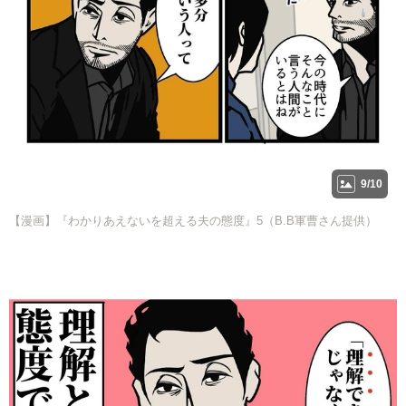
9/10
【漫画】『わかりあえないを超える夫の態度』5（B.B軍曹さん提供）