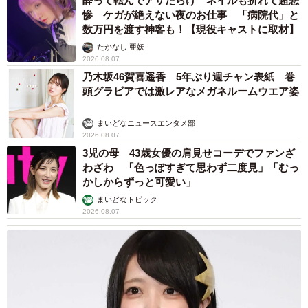
酔って転んでアザだらけ ネイルも折れて超悲
惨 ケガが絶えない夜のお仕事 「病院代」と
数万円を渡す神客も！【現役キャストに取材】
たかなし 亜妖
2026.08.07
乃木坂46賀喜遥香 5年ぶり週チャン表紙 巻
頭グラビアでは激レアなメガネルームウエア姿
まいどなニュースエンタメ部
2026.08.07
3児の母 43歳女優の肩見せコーデでファンざ
わざわ 「色っぽすぎて思わず二度見」「むっ
かしからずっと可愛い」
まいどなトピック
2026.08.07