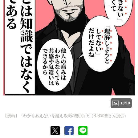
10/10
【漫画】『わかりあえないを超える夫の態度』6（B.B軍曹さん提供）