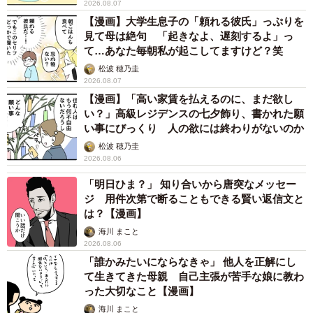
2026.08.07
【漫画】大学生息子の「頼れる彼氏」っぷりを
見て母は絶句 「起きなよ、遅刻するよ」っ
て…あなた毎朝私が起こしてますけど？笑
松波 穂乃圭
2026.08.07
【漫画】「高い家賃を払えるのに、まだ欲し
い？」高級レジデンスの七夕飾り、書かれた願
い事にびっくり 人の欲には終わりがないのか
松波 穂乃圭
2026.08.06
「明日ひま？」 知り合いから唐突なメッセー
ジ 用件次第で断ることもできる賢い返信文と
は？【漫画】
海川 まこと
2026.08.06
「誰かみたいにならなきゃ」 他人を正解にし
て生きてきた母親 自己主張が苦手な娘に教わ
った大切なこと【漫画】
海川 まこと