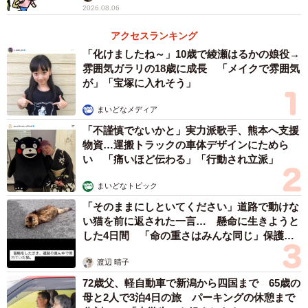
2026.08.06
アクセスランキング
「化けましたね～」10歳で綾瀬はるかの娘役→
雰囲気ガラリの18歳に成長 「メイクで雰囲気
が」「宝塚に入れそう」
まいどなメディア
「不謹慎でないかと」実力派歌手、熊本へ支援
物資…運搬トラックの車体デザインにためら
い 「痛いほど伝わる」「行動され立派」
まいどなトピック
「そのままにしといてください」道路で動けな
い猫を前に返された一言… 懸命に生きようと
した4日間 「命の重さはみんな同じ」保護団
体代表の訴え
渡辺 晴子
72歳父、軽自動車で新潟から四国まで 65歳の
母と2人で3泊4日の旅 パーキングの休憩まで