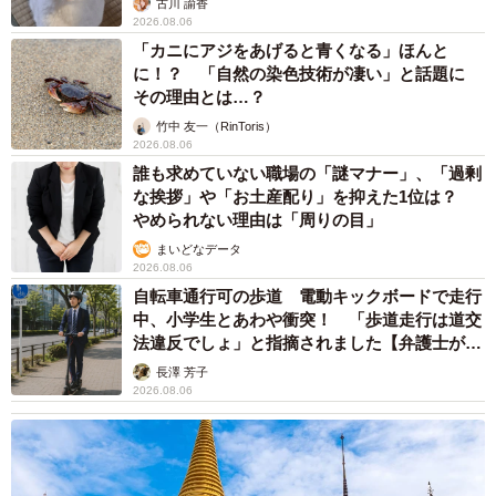
古川 諭香
2026.08.06
「カニにアジをあげると青くなる」ほんと
に！？ 「自然の染色技術が凄い」と話題に
その理由とは…？
竹中 友一（RinToris）
2026.08.06
誰も求めていない職場の「謎マナー」、「過剰
な挨拶」や「お土産配り」を抑えた1位は？
やめられない理由は「周りの目」
まいどなデータ
2026.08.06
自転車通行可の歩道 電動キックボードで走行
中、小学生とあわや衝突！ 「歩道走行は道交
法違反でしょ」と指摘されました【弁護士が解
説】
長澤 芳子
2026.08.06