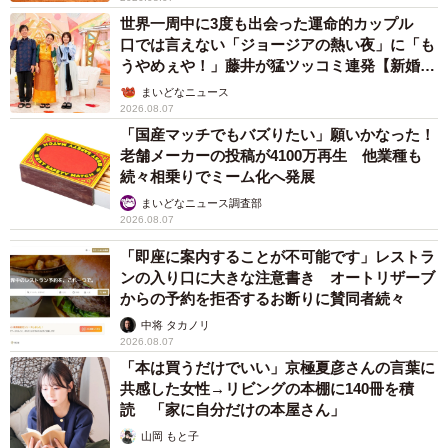
世界一周中に3度も出会った運命的カップル
口では言えない「ジョージアの熱い夜」に「も
うやめぇや！」藤井が猛ツッコミ連発【新婚さ
ん】
まいどなニュース
2026.08.07
「国産マッチでもバズりたい」願いかなった！
老舗メーカーの投稿が4100万再生 他業種も
続々相乗りでミーム化へ発展
まいどなニュース調査部
2026.08.07
「即座に案内することが不可能です」レストラ
ンの入り口に大きな注意書き オートリザーブ
からの予約を拒否するお断りに賛同者続々
中将 タカノリ
2026.08.07
「本は買うだけでいい」京極夏彦さんの言葉に
共感した女性→リビングの本棚に140冊を積
読 「家に自分だけの本屋さん」
山岡 もと子