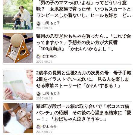
「男の子のママっぽいよね」ってどういう意
味？ 女系家族で育った母 いつもスカートと
ワンピースしか着ないし、ヒールも好き どの
へんが…
山岡 もと子
2026.08.07
猫用の爪研ぎおもちゃを買ったら…「これで合
ってますか？」予想外の使い方が大反響
「100点満点」「かわいいからよし！」
梨木 香奈
2026.08.07
2歳半の長男と生後2カ月の次男の母 母子手帳
2冊をイラストでいっぱいに 見る人を楽しま
せる家族ストーリーに「かわいすぎる！」
山岡 もと子
2026.08.07
猫2匹が段ボール箱の取り合いで「ポコスカ猫
パンチ」の応酬 その後の心温まる結末に「愛
～！」「おばちゃん泣きそうや…」
梨木 香奈
2026.08.07