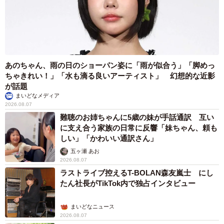
あのちゃん、雨の日のショーパン姿に「雨が似合う」「脚めっ
ちゃきれい！」「水も滴る良いアーティスト」 幻想的な近影
が話題
まいどなメディア
2026.08.07
難聴のお姉ちゃんに5歳の妹が手話通訳 互い
に支え合う家族の日常に反響「妹ちゃん、頼も
しい」「かわいい通訳さん」
五ヶ瀬 あお
2026.08.07
ラストライブ控えるT-BOLAN森友嵐士 にし
たん社長がTikTok内で独占インタビュー
まいどなニュース
2026.08.07