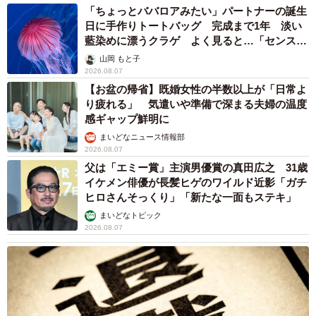
「ちょっとババロアみたい」パートナーの誕生
日に手作りトートバッグ 完成まで1年 淡い
藍染めに漂うクラゲ よく見ると…「センスす
ごい」
山岡 もと子
2026.08.07
【お盆の帰省】既婚女性の半数以上が「日常よ
り疲れる」 気遣いや準備で深まる夫婦の温度
感ギャップ鮮明に
まいどなニュース情報部
2026.08.07
父は「エミー賞」主演男優賞の真田広之 31歳
イケメン俳優が長髪ヒゲのワイルド近影「ガチ
ヒロさんそっくり」「新たな一面もステキ」
まいどなトピック
2026.08.07