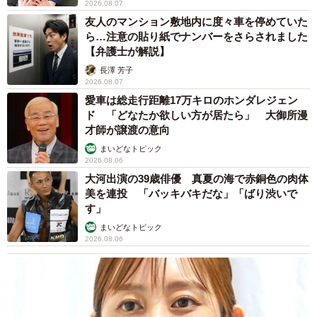
2026.08.07
友人のマンション敷地内に度々車を停めていた
ら…注意の貼り紙でナンバーをさらされました
【弁護士が解説】
長澤 芳子
2026.08.07
愛車は総走行距離17万キロのホンダレジェン
ド 「どなたか欲しい方が居たら」 大御所漫
才師が譲渡の意向
まいどなトピック
2026.08.06
大河出演の39歳俳優 真夏の海で赤銅色の肉体
美を連投 「バッキバキだな」「ばり渋いで
す」
まいどなトピック
2026.08.06