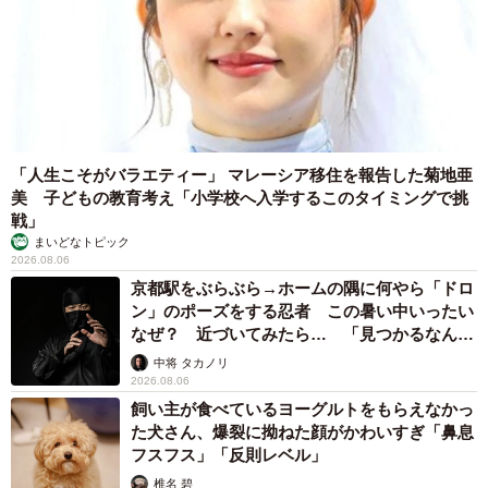
「人生こそがバラエティー」 マレーシア移住を報告した菊地亜
美 子どもの教育考え「小学校へ入学するこのタイミングで挑
戦」
まいどなトピック
2026.08.06
京都駅をぶらぶら→ホームの隅に何やら「ドロ
ン」のポーズをする忍者 この暑い中いったい
なぜ？ 近づいてみたら… 「見つかるなんて
未熟」
中将 タカノリ
2026.08.06
飼い主が食べているヨーグルトをもらえなかっ
た犬さん、爆裂に拗ねた顔がかわいすぎ「鼻息
フスフス」「反則レベル」
椎名 碧