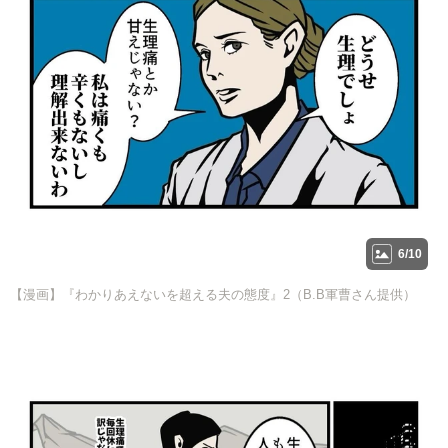
6/10
【漫画】『わかりあえないを超える夫の態度』2（B.B軍曹さん提供）