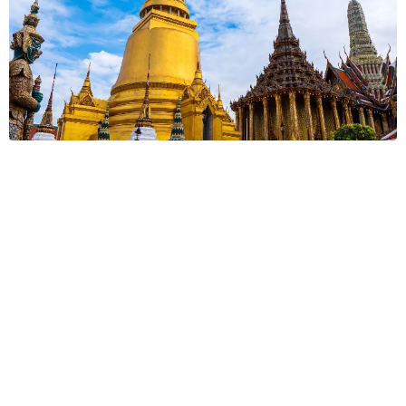
タイの電車の中で見た優先席のマーク 子ども、妊娠、けが
人、お年寄り… 一つだけ謎のものが！？「だから黄色なんで
すね」
中将 タカノリ
2026.08.06
【物価高が直撃】お盆帰省「予定なし」が約半
数 新幹線・高速バスの「使い分け」が鮮明に
まいどなニュース情報部
2026.08.06
83歳父が骨折で入院 ３カ月の病院生活があま
りに退屈で「画用紙と色鉛筆持ってこい！」→
スケッチブックを見た家族が仰天「これ、売れ