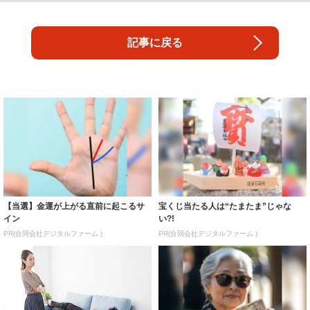
記事に戻る
【当選】金運が上がる直前に起こるサ
宝くじ当たる人は“たまたま”じゃな
イン
い?!
PR(合同会社デジタルファーム )
PR(合同会社デジタルファーム )