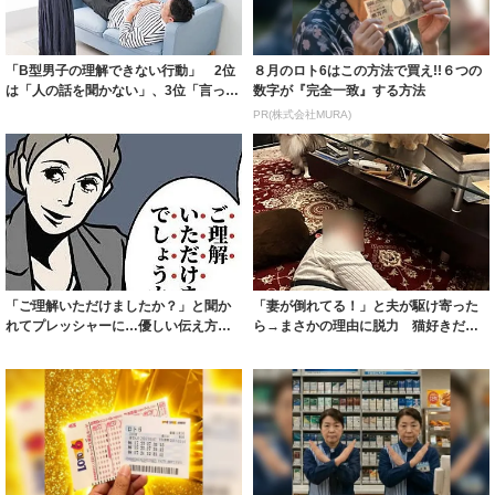
「B型男子の理解できない行動」 2位
８月のロト6はこの方法で買え!!６つの
は「人の話を聞かない」、3位「言った
数字が『完全一致』する方法
ことを覚...
PR(株式会社MURA)
「ご理解いただけましたか？」と聞か
「妻が倒れてる！」と夫が駆け寄った
れてプレッシャーに…優しい伝え方と
ら→まさかの理由に脱力 猫好きだけ
は？ 夫から...
が理解「よく...