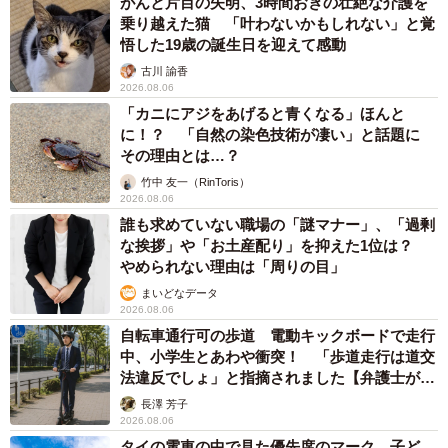
がんと片目の失明、3時間おきの壮絶な介護を
乗り越えた猫 「叶わないかもしれない」と覚
悟した19歳の誕生日を迎えて感動
古川 諭香
2026.08.06
「カニにアジをあげると青くなる」ほんと
に！？ 「自然の染色技術が凄い」と話題に
その理由とは…？
竹中 友一（RinToris）
2026.08.06
誰も求めていない職場の「謎マナー」、「過剰
な挨拶」や「お土産配り」を抑えた1位は？
やめられない理由は「周りの目」
まいどなデータ
2026.08.06
自転車通行可の歩道 電動キックボードで走行
中、小学生とあわや衝突！ 「歩道走行は道交
法違反でしょ」と指摘されました【弁護士が解
説】
長澤 芳子
2026.08.06
タイの電車の中で見た優先席のマーク 子ど