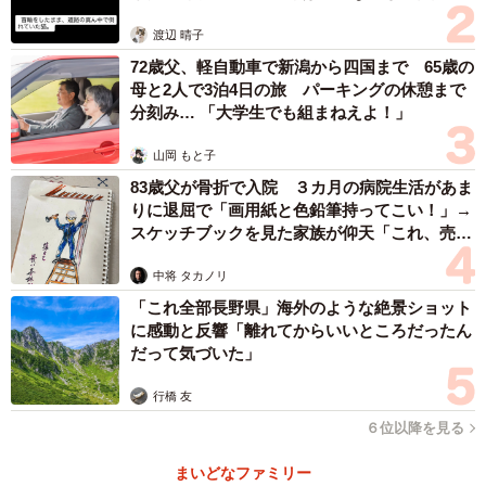
体代表の訴え
渡辺 晴子
72歳父、軽自動車で新潟から四国まで 65歳の
母と2人で3泊4日の旅 パーキングの休憩まで
分刻み… 「大学生でも組まねえよ！」
山岡 もと子
83歳父が骨折で入院 ３カ月の病院生活があま
りに退屈で「画用紙と色鉛筆持ってこい！」→
スケッチブックを見た家族が仰天「これ、売れ
ますよ…」
中将 タカノリ
「これ全部長野県」海外のような絶景ショット
に感動と反響「離れてからいいところだったん
だって気づいた」
行橋 友
６位以降を見る
まいどなファミリー