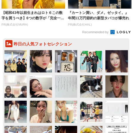
【昭和43年以前生まれはロト６この数
『カートン買い、ダメ。ゼッタイ。』
字を買うべき】6つの数字が「完全一
年間11万円節約の新型タバコが爆売れ
致」する方...
PR(株式会社MURA)
PR(株式会社HAL)
Recommended by
昨日の人気フォトセレクション