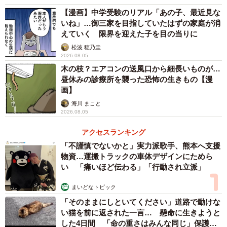
【漫画】中学受験のリアル「あの子、最近見な
いね」…御三家を目指していたはずの家庭が消
えていく 限界を迎えた子を目の当りに
松波 穂乃圭
2026.08.05
木の枝？エアコンの送風口から細長いものが…
昼休みの診療所を襲った恐怖の生きもの【漫
画】
海川 まこと
2026.08.05
アクセスランキング
「不謹慎でないかと」実力派歌手、熊本へ支援
物資…運搬トラックの車体デザインにためら
い 「痛いほど伝わる」「行動され立派」
まいどなトピック
「そのままにしといてください」道路で動けな
い猫を前に返された一言… 懸命に生きようと
した4日間 「命の重さはみんな同じ」保護団