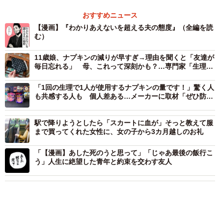
おすすめニュース
【漫画】『わかりあえないを超える夫の態度』（全編を読
む）
11歳娘、ナプキンの減りが早すぎ→理由を聞くと「友達が
毎日忘れる」 母、これって深刻かも？…専門家「生理の
問題気づかれにくい」
「1回の生理で1人が使用するナプキンの量です！」驚く人
も共感する人も 個人差ある…メーカーに取材「ぜひ防災
対策を」
駅で降りようとしたら「スカートに血が」そっと教えて服
まで買ってくれた女性に、女の子から3カ月越しのお礼
「【漫画】あした死のうと思って」「じゃあ最後の飯行こ
う」人生に絶望した青年と約束を交わす友人