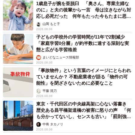
1歳息子が腕を亜脱臼 「奥さん、専業主婦な
のに」と夫の後輩から一言 母は泣きながら対
応し必死だった 何年もたった今もたまに思い
出し…
山岡 もと子
2026.08.06
子どもの学校外の学習時間が11年で2割減少
「家庭学習0分層」が約半数に達する深刻な実
態と広がる学習格差
まいどなニュース情報部
2026.08.06
「事故物件」という言葉のイメージにとらわれ
ていませんか？ 不動産業者が語る「物件の可
能性」を閉ざさないために必要なこと
平藤 清刀
2026.08.06
東京・千代田区の中央線高架に心ない落書き
歴史ある昌平橋架道橋の被害に怒りの声 「何
も分かってないし、センスも古い」「罰則強化
して」
中将 タカノリ
2026.08.06