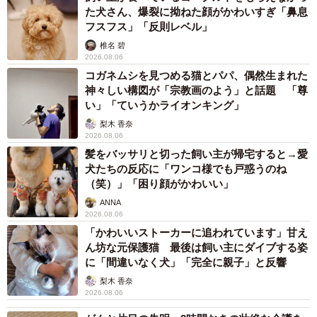
た犬さん、爆裂に拗ねた顔がかわいすぎ「鼻息
フスフス」「反則レベル」
椎名 碧
2026.08.06
コガネムシを見つめる猫とパパ、偶然生まれた
神々しい構図が「宗教画のよう」と話題 「尊
い」「ていうかライオンキング」
梨木 香奈
2026.08.06
髪をバッサリと切った飼い主が帰宅すると→愛
犬たちの反応に「ワンコ様でも戸惑うのね
（笑）」「困り顔がかわいい」
ANNA
2026.08.06
「かわいいストーカーに追われています」甘え
ん坊な元保護猫 最後は飼い主にダイブする姿
に「間違いなく犬」「完全に親子」と反響
梨木 香奈
2026.08.06