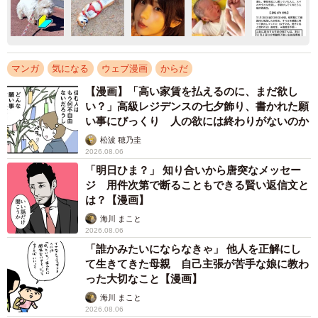
マンガ
気になる
ウェブ漫画
からだ
【漫画】「高い家賃を払えるのに、まだ欲し
い？」高級レジデンスの七夕飾り、書かれた願
い事にびっくり 人の欲には終わりがないのか
松波 穂乃圭
2026.08.06
「明日ひま？」 知り合いから唐突なメッセー
ジ 用件次第で断ることもできる賢い返信文と
は？【漫画】
海川 まこと
2026.08.06
「誰かみたいにならなきゃ」 他人を正解にし
て生きてきた母親 自己主張が苦手な娘に教わ
った大切なこと【漫画】
海川 まこと
2026.08.06