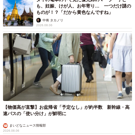
も、妊娠、けが人、お年寄り… 一つだけ謎の
ものが！？「だから黄色なんですね」
中将 タカノリ
2026.08.06
【物価高が直撃】お盆帰省「予定なし」が約半数 新幹線・高
速バスの「使い分け」が鮮明に
まいどなニュース情報部
2026.08.06