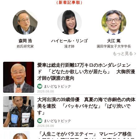
（新着記事順）
森岡 浩
ハイヒール・リンゴ
大江 篤
姓氏研究家
漫才師
園田学園女子大学学長
もっと見る
愛車は総走行距離17万キロのホンダレジェン
ド 「どなたか欲しい方が居たら」 大御所漫
才師が譲渡の意向
まいどなトピック
2026.08.06
大河出演の39歳俳優 真夏の海で赤銅色の肉体
美を連投 「バッキバキだな」「ばり渋いで
す」
まいどなトピック
2026.08.06
「人生こそがバラエティー」 マレーシア移住