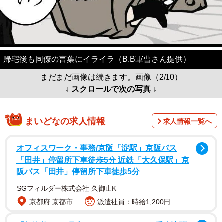
帰宅後も同僚の言葉にイライラ（B.B軍曹さん提供）
まだまだ画像は続きます。画像（2/10）
↓ スクロールで次の写真 ↓
まいどなの求人情報
求人情報一覧へ
オフィスワーク・事務/京阪「淀駅」京阪バス
「田井」停留所下車徒歩5分 近鉄「大久保駅」京
阪バス「田井」停留所下車徒歩5分
SGフィルダー株式会社 久御山K
京都府 京都市
派遣社員：時給1,200円