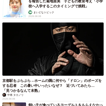
を報告した菊地亜美 子どもの教育考え「小学
校へ入学するこのタイミングで挑戦」
まいどなトピック
2026.08.06
京都駅をぶらぶら→ホームの隅に何やら「ドロン」のポーズを
する忍者 この暑い中いったいなぜ？ 近づいてみたら…
「見つかるなんて未熟」
中将 タカノリ
2026.08.06
飼い主が食べているヨーグルトをもらえなかっ