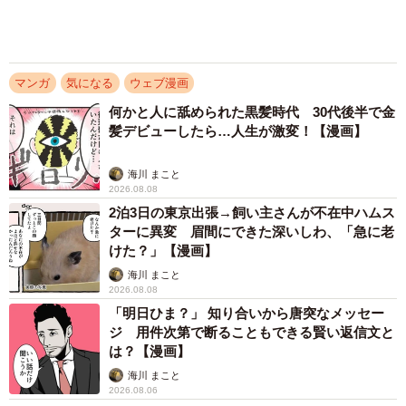
マンガ
気になる
ウェブ漫画
何かと人に舐められた黒髪時代 30代後半で金
髪デビューしたら…人生が激変！【漫画】
海川 まこと
2026.08.08
2泊3日の東京出張→飼い主さんが不在中ハムス
ターに異変 眉間にできた深いしわ、「急に老
けた？」【漫画】
海川 まこと
2026.08.08
「明日ひま？」 知り合いから唐突なメッセー
ジ 用件次第で断ることもできる賢い返信文と
は？【漫画】
海川 まこと
2026.08.06