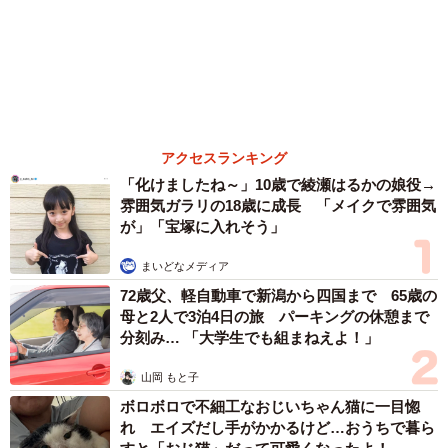
アクセスランキング
「化けましたね～」10歳で綾瀬はるかの娘役→
雰囲気ガラリの18歳に成長 「メイクで雰囲気
が」「宝塚に入れそう」
まいどなメディア
72歳父、軽自動車で新潟から四国まで 65歳の
母と2人で3泊4日の旅 パーキングの休憩まで
分刻み… 「大学生でも組まねえよ！」
山岡 もと子
ボロボロで不細工なおじいちゃん猫に一目惚
れ エイズだし手がかかるけど…おうちで暮ら