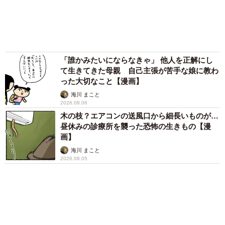
「誰かみたいにならなきゃ」 他人を正解にし
て生きてきた母親 自己主張が苦手な娘に教わ
った大切なこと【漫画】
海川 まこと
2026.08.06
木の枝？エアコンの送風口から細長いものが…
昼休みの診療所を襲った恐怖の生きもの【漫
画】
海川 まこと
2026.08.05