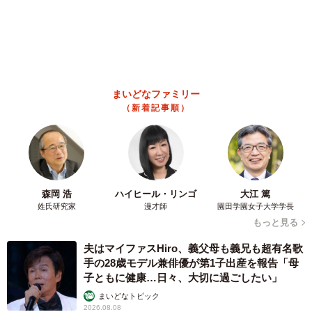
まいどなファミリー
（新着記事順）
森岡 浩
ハイヒール・リンゴ
大江 篤
姓氏研究家
漫才師
園田学園女子大学学長
もっと見る
夫はマイファスHiro、義父母も義兄も超有名歌
手の28歳モデル兼俳優が第1子出産を報告「母
子ともに健康…日々、大切に過ごしたい」
まいどなトピック
2026.08.08