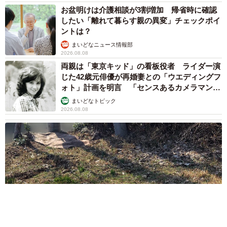
お盆明けは介護相談が3割増加 帰省時に確認
したい「離れて暮らす親の異変」チェックポイ
ントは？
まいどなニュース情報部
2026.08.08
両親は「東京キッド」の看板役者 ライダー演
じた42歳元俳優が再婚妻との「ウエディングフ
ォト」計画を明言 「センスあるカメラマン求
む」
まいどなトピック
2026.08.08