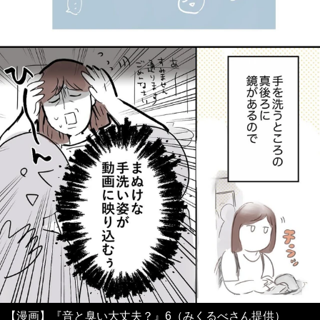
【漫画】『音と臭い大丈夫？』6（みくるべさん提供）