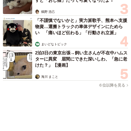
すと「おじ猫」だって可愛くなったよ！
鶴野 浩己
「不謹慎でないかと」実力派歌手、熊本へ支援
物資…運搬トラックの車体デザインにためら
い 「痛いほど伝わる」「行動され立派」
まいどなトピック
2泊3日の東京出張→飼い主さんが不在中ハムス
ターに異変 眉間にできた深いしわ、「急に老
けた？」【漫画】
海川 まこと
６位以降を見る