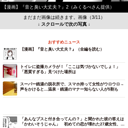
【漫画】『音と臭い大丈夫？』2（みくるべさん提供）
まだまだ画像は続きます。画像（3/11）
↓ スクロールで次の写真 ↓
おすすめニュース
【漫画】『音と臭い大丈夫？』（全編を読む）
トイレに盗撮カメラが！「ここは気づかないでしょ！」
「悪質すぎる」見つけた場所は
スーパー銭湯の脱衣所で、スマホ持って女性がウロウロ→
声をかけると…温泉・銭湯のマナー知らない人が5割も
「あんなブスと付き合ってんの？」と聞かれた彼の答えは
「かわいそうじゃん」 初めての恋が壊れた27歳女性、整