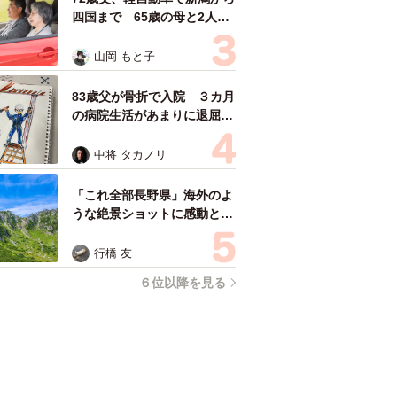
四国まで 65歳の母と2人で
3泊4日の旅 パーキングの休
憩まで分刻み… 「大学生で
山岡 もと子
も組まねえよ！」
83歳父が骨折で入院 ３カ月
の病院生活があまりに退屈で
「画用紙と色鉛筆持ってこ
い！」→スケッチブックを見
中将 タカノリ
た家族が仰天「これ、売れま
すよ…」
「これ全部長野県」海外のよ
うな絶景ショットに感動と反
響「離れてからいいところだ
ったんだって気づいた」
行橋 友
６位以降を見る