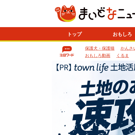
ニ
トップ
おもしろ
ュ
ー
保護犬・保護猫
かんさ
ス
一
おもしろ動画
くるま
覧