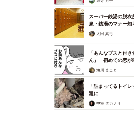
東寺 月子
スーパー銭湯の脱衣
泉・銭湯のマナー知
太田 真弓
「あんなブスと付き
ん」 初めての恋が
海川 まこと
「詰まってるトイレ
題に
中将 タカノリ