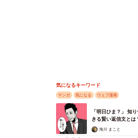
気になるキーワード
マンガ
気になる
ウェブ漫画
「明日ひま？」 知
きる賢い返信文とは
海川 まこと