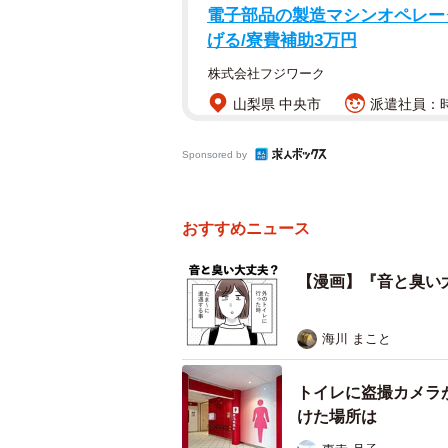
電子部品の製造マシンオペレータ
げる/寮費補助3万円
株式会社フジワーク
山梨県 中央市
派遣社員：時
Sponsored by
おすすめニュース
【漫画】『音と臭い
海川 まこと
トイレに盗撮カメラ
けた場所は