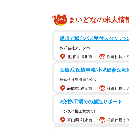
まいどなの求人情
旭川で献血バス受付スタッフの
株式会社アシタバ
北海道 旭川市
派遣社員：時
医療系/医療事務/小児総合医療
株式会社東海道シグマ
静岡県 静岡市
派遣社員：時
2交替/工場での製造サポート
サンスイ機工株式会社
富山県 射水市
派遣社員：時給