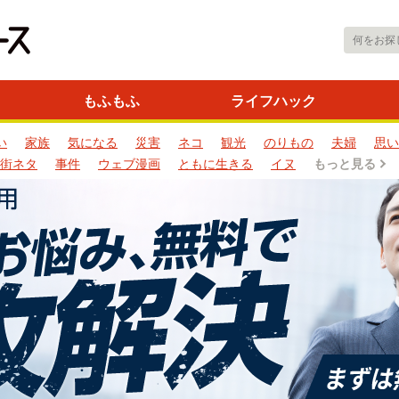
もふもふ
ライフハック
い
家族
気になる
災害
ネコ
観光
のりもの
夫婦
思い
街ネタ
事件
ウェブ漫画
ともに生きる
イヌ
もっと見る