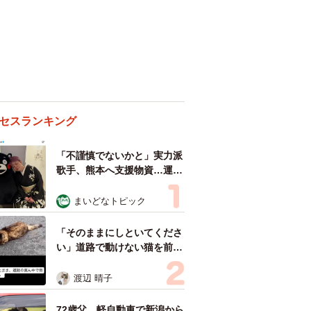
セスランキング
「不謹慎でないかと」実力派
歌手、熊本へ支援物資…運搬
トラックの車体デザインにた
めらい 「痛いほど伝わる」
まいどなトピック
「行動され立派」
「そのままにしといてくださ
い」道路で動けない猫を前に
返された一言… 懸命に生き
ようとした4日間 「命の重
渡辺 晴子
さはみんな同じ」保護団体代
表の訴え
72歳父、軽自動車で新潟から