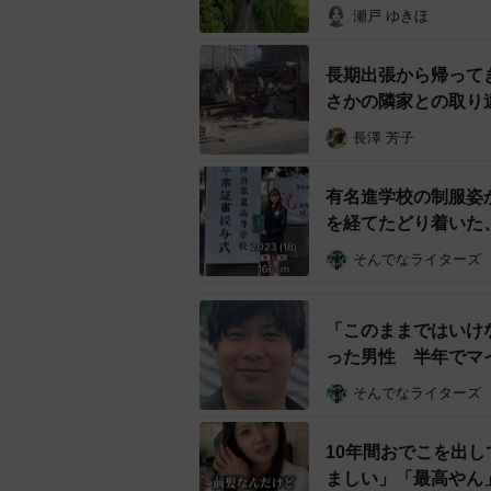
瀬戸 ゆきほ
した。
長期出張から帰って
さかの隣家との取り
長澤 芳子
有名進学校の制服姿
を経てたどり着いた
そんでなライターズ
「このままではいけ
った男性 半年でマ
そんでなライターズ
10年間おでこを出
ましい」「最高やん