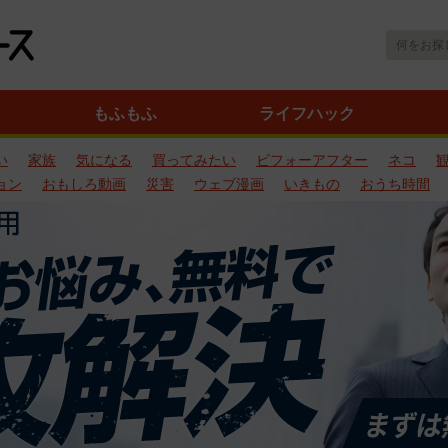
もふもふ
ライフハック
い
家族
気になる
買ってみたい
ビフォーアフター
ネコ
ョン
おもしろ動画
災害
ウェブ漫画
いきもの
おうち時間