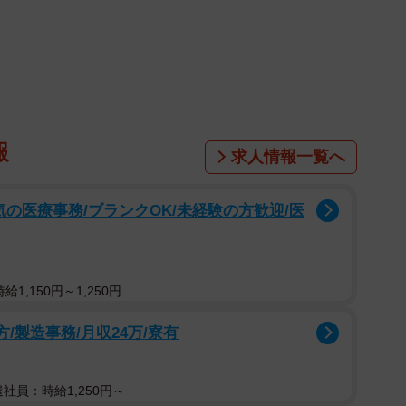
次第に増加。通行止めが解除される前日の投稿は1686
業員への感謝の言葉であふれた。石川県土木部道路整備
報
求人情報一覧へ
気の医療事務/ブランクOK/未経験の方歓迎/医
1,150円～1,250円
方/製造事務/月収24万/寮有
遣社員：時給1,250円～