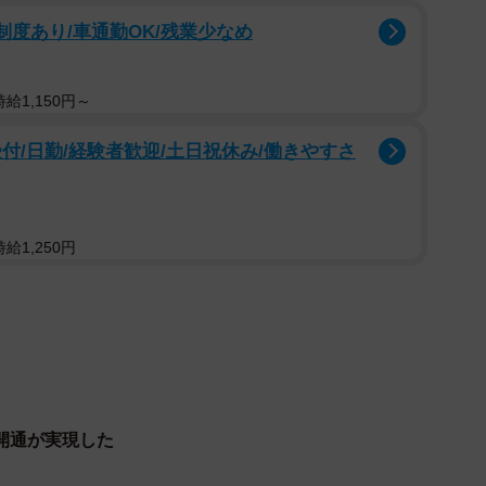
制度あり/車通勤OK/残業少なめ
給1,150円～
2/5
付/日勤/経験者歓迎/土日祝休み/働きやすさ
も照明車が照らす中、作業は続けられた。
給1,250円
で、400mm余りの記録的な大雨が降り、地下水位が上
とで、延長約30m、高さ約10mの盛土が緩み、崩落し
そうですが、急がねばならなかった理由は？
開通が実現した
や産業を支える基幹道路であり、今回通行止めとなった
生活に欠かせない道路なので、一刻も早い復旧が必要で