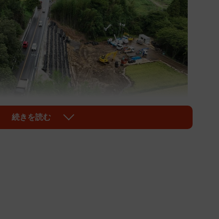
続きを読む
1/5
方向での開通が実現した
、8月12日発生の国道249号線の道路崩落の第一報が投
復旧作業が開始され、土のうの準備や、夜間作業の様子な