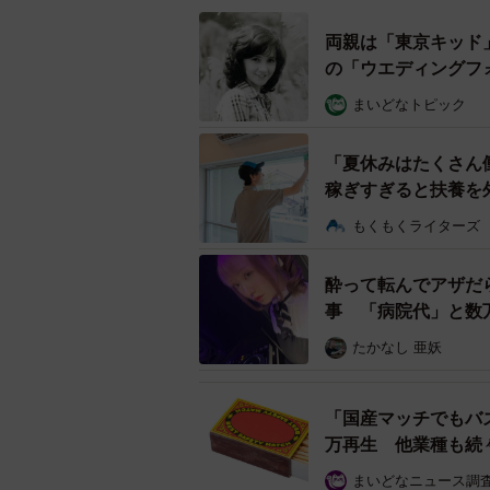
両親は「東京キッド
の「ウエディングフ
まいどなトピック
「夏休みはたくさん
稼ぎすぎると扶養を
もくもくライターズ
酔って転んでアザだ
事 「病院代」と数
たかなし 亜妖
「国産マッチでもバ
――復旧が進む様子をSNSで公開
万再生 他業種も続
まいどなニュース調