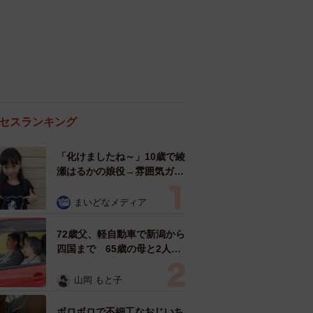
セスランキング
「化けましたね～」10歳で綾
瀬はるかの娘役→雰囲気ガラ
リの18歳に成長 「メイクで
雰囲気が」「宝塚に入れそ
まいどなメディア
う」
72歳父、軽自動車で新潟から
四国まで 65歳の母と2人で
3泊4日の旅 パーキングの休
憩まで分刻み… 「大学生で
山岡 もと子
も組まねえよ！」
ボロボロで不細工なおじいち