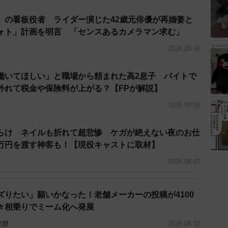
」の看板役者 ライダー演じた42歳元俳優が再婚妻と
ォト」計画を明言 「センスあるカメラマン求む」
2026.08.08
働いてほしい」と職場から頼まれた高2息子 バイトで
外れて税金や保険料が上がる？【FPが解説】
2026.08.08
らけ ネイルも折れて超悲惨 ケガが絶えない夜のお仕
万円を渡す神客も！【現役キャストに取材】
4/5
2026.08.07
9月5日。土砂の除去作業
ズりたい」願いかなった！老舗メーカーの投稿が4100
したことで、たくさんの応援の声が寄せられました。
々相乗りでミーム化へ発展
査部
2026.08.07