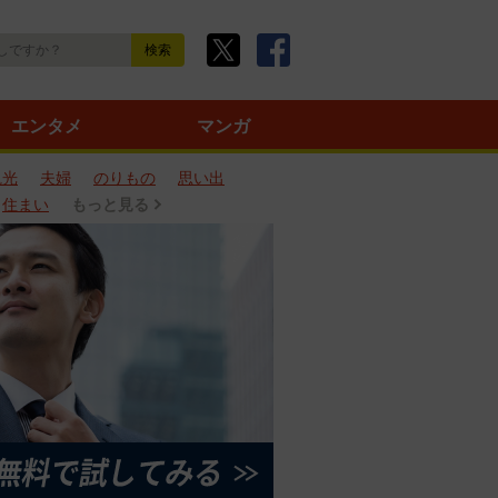
エンタメ
マンガ
観光
夫婦
のりもの
思い出
住まい
もっと見る