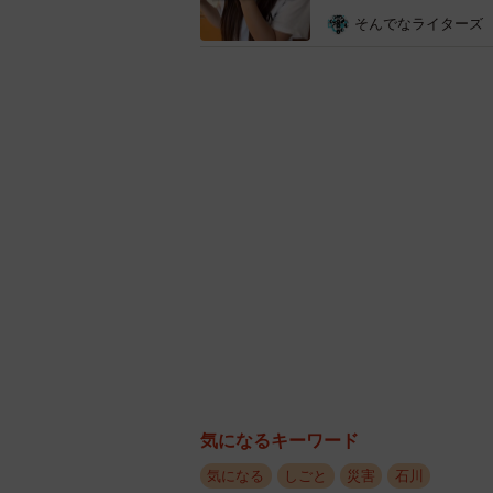
そんでなライターズ
9月2日。土砂除去作
――夜間の作業で気を付けたことは
三輪：国土交通省から照明車を3台
が予想された時には、被災した斜面
み、1日も早い普及を目指しました
気になるキーワード
気になる
しごと
災害
石川