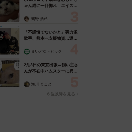
ゃん猫に一目惚れ エイズだ
し手がかかるけど…おうちで
暮らすと「おじ猫」だって可
鶴野 浩己
愛くなったよ！
「不謹慎でないかと」実力派
歌手、熊本へ支援物資…運搬
トラックの車体デザインにた
めらい 「痛いほど伝わる」
まいどなトピック
「行動され立派」
2泊3日の東京出張→飼い主さ
んが不在中ハムスターに異
変 眉間にできた深いしわ、
「急に老けた？」【漫画】
海川 まこと
６位以降を見る