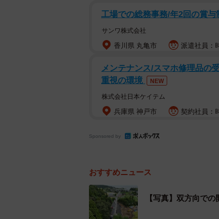
工場での総務事務/年2回の賞与
サンワ株式会社
香川県 丸亀市
派遣社員：時
メンテナンス/スマホ修理品の受
8月25日。夜間
重視の環境
NEW
株式会社日本ケイテム
――当時の状況について
兵庫県 神戸市
契約社員：時
三輪：8月6日から12日までの1週間
Sponsored by
昇。その水が道路の下に流れ込んだこ
たと考えられます。
おすすめニュース
――24時間態勢の復旧工事だった
【写真】双方向での
三輪：国道249号は能登地域の生活
区間についても、近隣住民の日々の