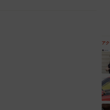
3/5
業を進めつつ、雨に備えてブルーシートを設置
何でしたか？
アク
借用し、夜間の視認性を向上させました。引き続き大雨
にブルーシートを設置するなど二次災害の防止に取り組
。