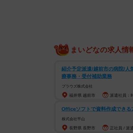
ど経過の投稿を続けると、見守る人が
万件表示。復旧の早さへの驚きや作
課の
三輪貴史さん
に話を聞いた。
まいどなの求人情
紹介予定派遣/越前市の病院/人
療事務・受付補助業務
プラウズ株式会社
福井県 越前市
派遣社員：時給
Officeソフトで資料作成できる
株式会社平山
長野県 長野市
正社員 / 派