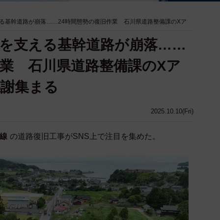
る基幹道路が崩落……24時間態勢の復旧作業 石川県道路整備課のXア
を支える基幹道路が崩落……
作業 石川県道路整備課のXア
感謝集まる
2025.10.10(Fri)
号線
の道路復旧工事がSNS上で注目を集めた。