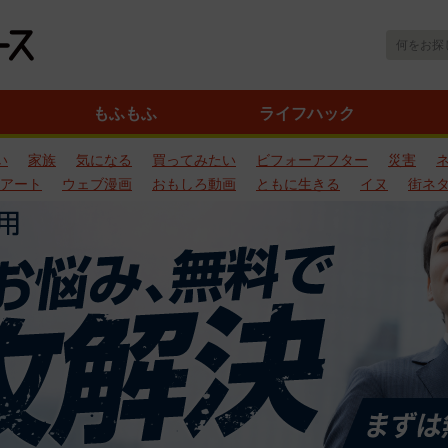
もふもふ
ライフハック
い
家族
気になる
買ってみたい
ビフォーアフター
災害
アート
ウェブ漫画
おもしろ動画
ともに生きる
イヌ
街ネ