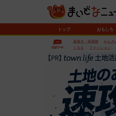
ニ
トップ
おもしろ
ュ
ー
保護犬・保護猫
かんさ
ス
一
くるま
ファッション
覧