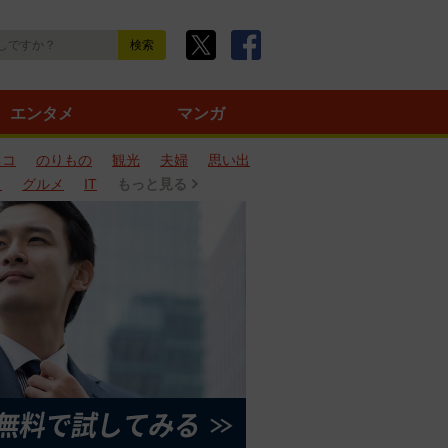
エンタメ
マンガ
ネコ
のりもの
観光
夫婦
思い出
タ
グルメ
IT
もっと見る