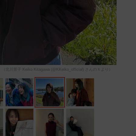
eiko Kitagawa (@KKeiko_official) さんのＸより）