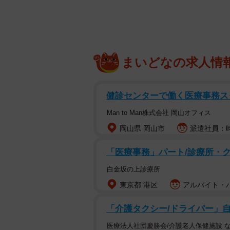
まいどなの求人情
健診センターで働く医療事務ス
Man to Man株式会社 岡山オフィス
岡山県 岡山市
派遣社員：時
「医療事務」パート/診療所・
白金坂の上診療所
東京都 港区
アルバイト・パ
「介護タクシー/ドライバー」自
医療法人社団慶勝会/介護老人保健施設 