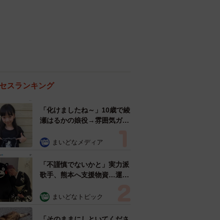
セスランキング
「化けましたね～」10歳で綾
瀬はるかの娘役→雰囲気ガラ
リの18歳に成長 「メイクで
雰囲気が」「宝塚に入れそ
まいどなメディア
う」
「不謹慎でないかと」実力派
歌手、熊本へ支援物資…運搬
トラックの車体デザインにた
めらい 「痛いほど伝わる」
まいどなトピック
「行動され立派」
「そのままにしといてくださ