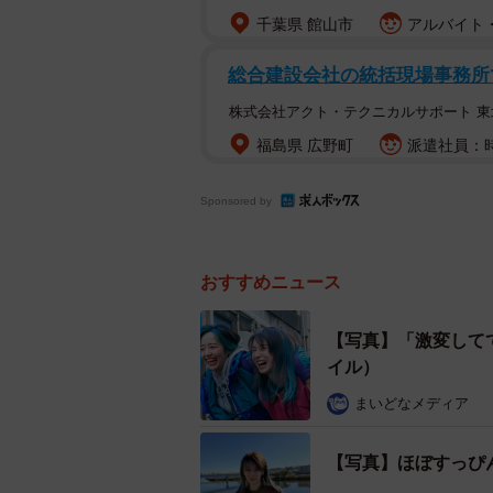
千葉県 館山市
アルバイト・
総合建設会社の統括現場事務所
株式会社アクト・テクニカルサポート 東
福島県 広野町
派遣社員：時
Sponsored by
おすすめニュース
【写真】「激変して
イル）
まいどなメディア
【写真】ほぼすっぴ