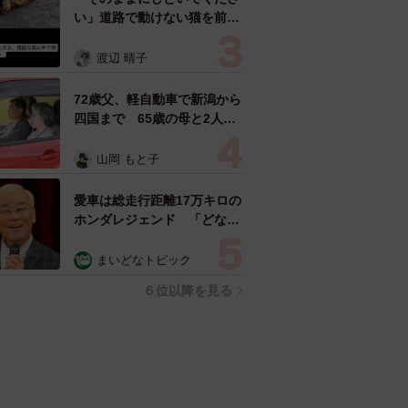
い」道路で動けない猫を前に
返された一言… 懸命に生き
ようとした4日間 「命の重
渡辺 晴子
さはみんな同じ」保護団体代
表の訴え
72歳父、軽自動車で新潟から
四国まで 65歳の母と2人で
3泊4日の旅 パーキングの休
憩まで分刻み… 「大学生で
山岡 もと子
も組まねえよ！」
愛車は総走行距離17万キロの
ホンダレジェンド 「どなた
か欲しい方が居たら」 大御
所漫才師が譲渡の意向
まいどなトピック
６位以降を見る