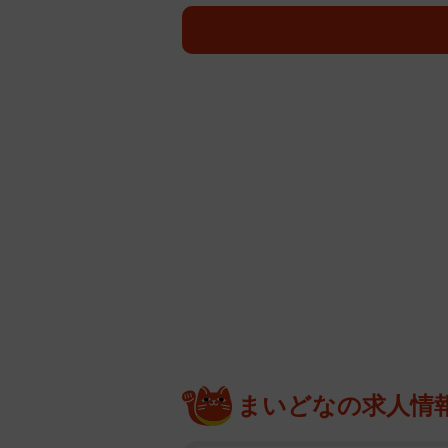
は「青髪姿で激変しててびっくり」
久しぶりすぎてビックリ」「ダーク
なキャラクター」「新たな景子ちゃ
れています。
まいどなの求人情