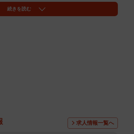
「え？北川景子さん？」「衝撃の役柄」「治安の悪い役
続きを読む
な雰囲気を感じる」「景子ちゃんのイメージ変わりそう
んが見られてとっても嬉しいです！」などの声が寄せら
報
求人情報一覧へ