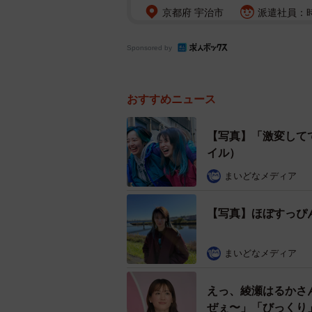
京都府 宇治市
派遣社員：時給
Sponsored by
おすすめニュース
【写真】「激変して
イル）
まいどなメディア
【写真】ほぼすっぴ
まいどなメディア
えっ、綾瀬はるかさ
ぜぇ〜」「びっくり