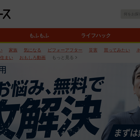
もふもふ
ライフハック
い
家族
気になる
ビフォーアフター
災害
買ってみたい
住まい
おもしろ動画
もっと見る