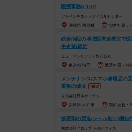
医療事務S-1101
アドベンチストメディカルセンター
沖縄県 西原町
契約社員：時給
総合病院の地域医療連携室で医療
手企業/駅近
ヒューマンリソシア株式会社
東京都 港区
派遣社員：時給1
メンテナンス/スマホ修理品の受
重視の環境
NEW
株式会社日本ケイテム
兵庫県 神戸市
契約社員：時
接着剤の製造/シール貼り/梱包
株式会社グロップ 京都オフィス