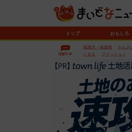
ニ
トップ
おもしろ
ュ
ー
保護犬・保護猫
かんさ
ス
一
くるま
ファッション
覧