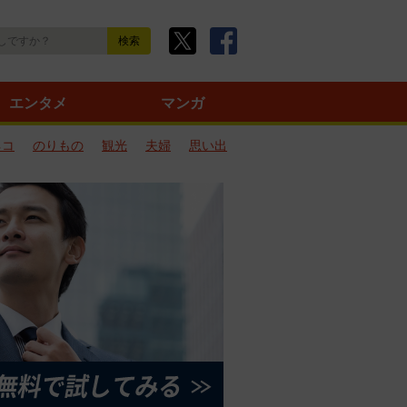
エンタメ
マンガ
ネコ
のりもの
観光
夫婦
思い出