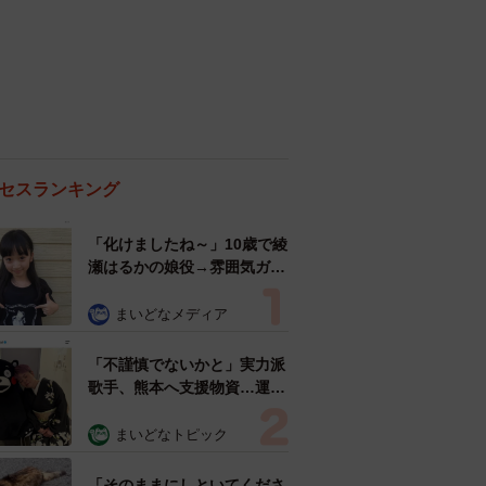
セスランキング
「化けましたね～」10歳で綾
瀬はるかの娘役→雰囲気ガラ
リの18歳に成長 「メイクで
雰囲気が」「宝塚に入れそ
まいどなメディア
う」
「不謹慎でないかと」実力派
歌手、熊本へ支援物資…運搬
トラックの車体デザインにた
めらい 「痛いほど伝わる」
まいどなトピック
「行動され立派」
「そのままにしといてくださ