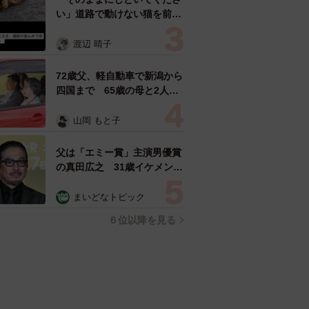
い」道路で動けない猫を前に
返された一言… 懸命に生き
ようとした4日間 「命の重
渡辺 晴子
さはみんな同じ」保護団体代
表の訴え
72歳父、軽自動車で新潟から
四国まで 65歳の母と2人で
3泊4日の旅 パーキングの休
憩まで分刻み… 「大学生で
山岡 もと子
も組まねえよ！」
父は「エミー賞」主演男優賞
の真田広之 31歳イケメン俳
優が長髪ヒゲのワイルド近影
「ガチヒロさんそっくり」
まいどなトピック
「新たな一面もステキ」
６位以降を見る