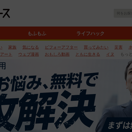
もふもふ
ライフハック
い
家族
気になる
ビフォーアフター
買ってみたい
災害
アート
ウェブ漫画
おもしろ動画
ともに生きる
イヌ
もっ