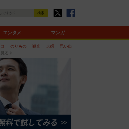
エンタメ
マンガ
ネコ
のりもの
観光
夫婦
思い出
と見る