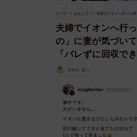
トップ
おもしろ
夫婦でイオンへ行った帰
夫婦でイオンへ行
の」に妻が気づい
「バレずに回収で
かわた まい