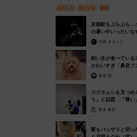
おもしろ
気になる
家族
京都駅をぶらぶら→
の暑い中いったいな
中将 タカノリ
飼い主が食べている
かわいすぎ「鼻息フ
椎名 碧
コガネムシを見つめ
う」と話題 「尊い
梨木 香奈
髪をバッサリと切っ
も戸惑うのね（笑）