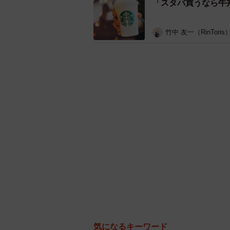
「スタバ買うなら牛
竹中 友一（RinToris
気になるキーワード