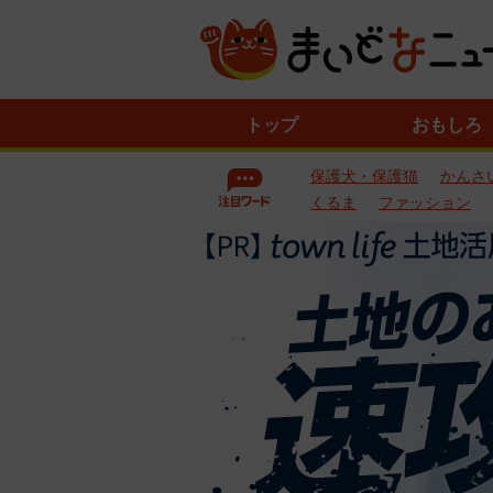
ニ
トップ
おもしろ
ュ
ー
保護犬・保護猫
かんさ
ス
一
くるま
ファッション
覧