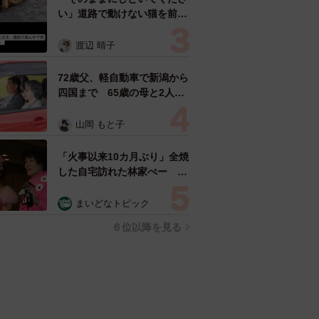
い」道路で動けない猫を前に
返された一言… 懸命に生き
ようとした4日間 「命の重
渡辺 晴子
さはみんな同じ」保護団体代
表の訴え
72歳父、軽自動車で新潟から
四国まで 65歳の母と2人で
3泊4日の旅 パーキングの休
憩まで分刻み… 「大学生で
山岡 もと子
も組まねえよ！」
「火事以来10カ月ぶり」全焼
した自宅訪れた林家ぺー 内
装も壁も取り払われスケルト
ン状態の部屋に呆然
まいどなトピック
６位以降を見る