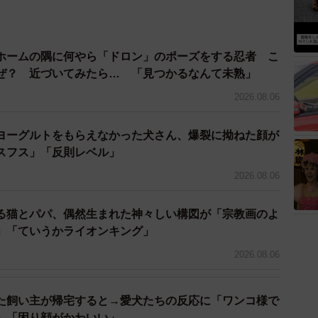
ホームの隅に何やら「ドロン」のポーズをする忍者 こ
ぜ？ 近づいてみたら… 「見つかるなんて未熟」
2026.08.06
ヨーグルトをもらえなかった犬さん、爆裂に拗ねた顔が
スフス」「反則レベル」
2026.08.06
る猫とパパ、偶然生まれた神々しい構図が「宗教画のよ
」「ていうかライオンキング」
2026.08.06
た飼い主が帰宅すると→愛犬たちの反応に「ワンコ様で
」「困り顔がかわいい」