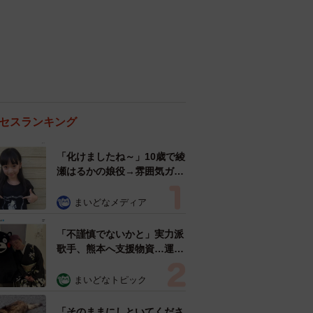
セスランキング
「化けましたね～」10歳で綾
瀬はるかの娘役→雰囲気ガラ
リの18歳に成長 「メイクで
雰囲気が」「宝塚に入れそ
まいどなメディア
う」
「不謹慎でないかと」実力派
歌手、熊本へ支援物資…運搬
トラックの車体デザインにた
めらい 「痛いほど伝わる」
まいどなトピック
「行動され立派」
「そのままにしといてくださ