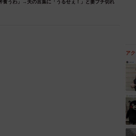
丼食うわ」→夫の言葉に「うるせぇ！」と妻ブチ切れ
）
アク