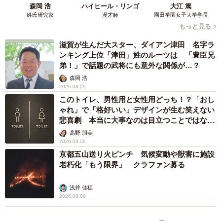
森岡 浩
ハイヒール・リンゴ
大江 篤
姓氏研究家
漫才師
園田学園女子大学学長
もっと見る
滋賀が生んだ大スター、ダイアン津田 名字ラ
ンキング上位「津田」姓のルーツは 「豊臣兄
弟！」で話題の武将にも意外な関係が…？
森岡 浩
2026.08.09
このトイレ、男性用と女性用どっち！？「おし
ゃれ」で「格好いい」デザインが生む笑えない
悲喜劇 本当に大事なのは目立つことではな
く…
高野 朋美
2026.08.09
京都五山送り火ピンチ 気候変動や獣害に施設
老朽化「もう限界」 クラファン募る
浅井 佳穂
2026.08.09