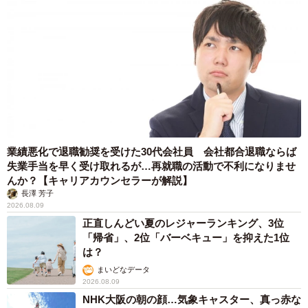
業績悪化で退職勧奨を受けた30代会社員 会社都合退職ならば
失業手当を早く受け取れるが…再就職の活動で不利になりませ
んか？【キャリアカウンセラーが解説】
長澤 芳子
2026.08.09
正直しんどい夏のレジャーランキング、3位
「帰省」、2位「バーベキュー」を抑えた1位
は？
まいどなデータ
2026.08.09
NHK大阪の朝の顔…気象キャスター、真っ赤な