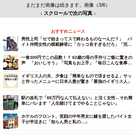
まだまだ画像は続きます。画像（3/6）
↓ スクロールで次の写真 ↓
おすすめニュース
男性上司「セで始まってスで終わるものなーんだ？」 バ
イト仲間女性の模範解答に「カッコ良すぎるだろ」「完璧
な返し！」
一食300円でこの品数！？ 62歳の母の手作りご飯に驚きの
声 「おいしそう」「写真もお上手」「毎日こんな食事し
たい」「泣けちゃう」
イギリス人の夫、夕食は「簡単なもので済ませるよ」サッ
と作ったメニューに日本人妻が驚き「最強のイギリス人」
駅の改札で「88万円なんて払えない」と泣く女性←それ簡
単にバレます「人生賭けてまでやることじゃない」
ホテルのフロント、笑顔の中年男女に鍵を渡したバイト女
子が半泣きに「知らん男と私の…」