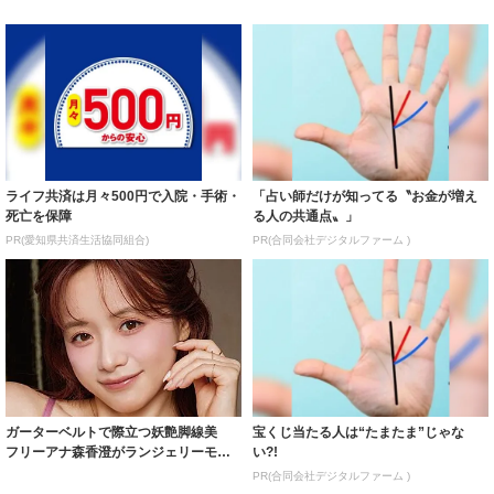
ライフ共済は月々500円で入院・手術・
「占い師だけが知ってる〝お金が増え
死亡を保障
る人の共通点〟」
PR(愛知県共済生活協同組合)
PR(合同会社デジタルファーム )
ガーターベルトで際立つ妖艶脚線美
宝くじ当たる人は“たまたま”じゃな
フリーアナ森香澄がランジェリーモデ
い?!
ルに ｢PE...
PR(合同会社デジタルファーム )