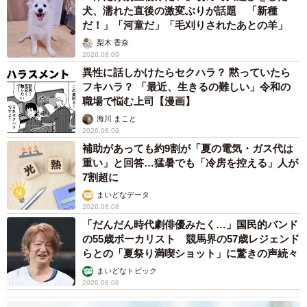
犬、濡れた直後の激変ぶりが話題 「新種
だ！」「河童だ」「毛刈りされたあとの羊」
梨木 香奈
2026.08.09
異性に話しかけたらセクハラ？ 黙っていたら
フキハラ？ 「最近、生きるの難しい」令和の
職場で悩む上司【漫画】
海川 まこと
2026.08.09
補助があっても約9割が「夏の電気・ガス代は
重い」と回答…猛暑でも「冷房を控える」人が
7割超に
まいどなデータ
2026.08.08
「だんだん時代劇俳優みたく…」国民的バンド
の55歳ボーカリスト 競馬界の57歳レジェンド
らとの「夏祭り満喫ショット」に驚きの声続々
まいどなトピック
2026.08.08