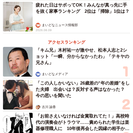
疲れた日はサボってOK！みんなが真っ先に手
を抜く家事ランキング 2位は「掃除」1位は？
まいどなニュース情報部
2026.08.09
アクセスランキング
「キム兄」木村祐一が激やせ、松本人志と2シ
ョット「一瞬、分からなかったわ」「テキヤの
兄さん」
まいどなメディア
「この人しかいない」26歳差の“年の差婚”をし
た夫婦 出会いは？反対する声はなかった？
今の思いを聞いた
古川 諭香
「お前さえいなければ金賞取れてた！」高校時
代の演奏会がトラウマ……責められた学生は楽
器修理職人に 10年後再会した因縁の相手から