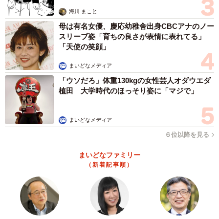
思わぬ申し出【漫画】
海川 まこと
母は有名女優、慶応幼稚舎出身CBCアナのノー
スリーブ姿「育ちの良さが表情に表れてる」
「天使の笑顔」
まいどなメディア
「ウソだろ」体重130kgの女性芸人オダウエダ
植田 大学時代のほっそり姿に「マジで」
まいどなメディア
６位以降を見る
まいどなファミリー
（新着記事順）