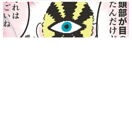
何かと人に舐められた黒髪時代 30代後半で金髪デビューした
ら…人生が激変！【漫画】
海川 まこと
2026.08.08
夫はマイファスHiro、義父母も義兄も超有名歌
手の28歳モデル兼俳優が第1子出産を報告「母
子ともに健康…日々、大切に過ごしたい」
まいどなトピック
2026.08.08