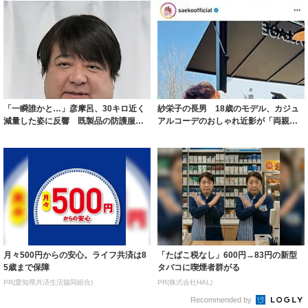
「一瞬誰かと…」彦摩呂、30キロ近く
紗栄子の長男 18歳のモデル、カジュ
減量した姿に反響 既製品の防護服が
アルコーデのおしゃれ近影が「両親の
着られると...
いいとこ取...
月々500円からの安心。ライフ共済は8
「たばこ税なし」600円→83円の新型
5歳まで保障
タバコに喫煙者群がる
PR(愛知県共済生活協同組合)
PR(株式会社HAL)
Recommended by