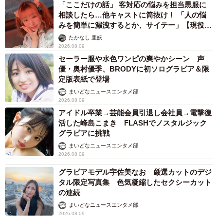
「ここだけの話」 客対応の悩みを担当黒服に
相談したら…他キャストに筒抜け！ 「人の悩
みを簡単に漏洩するとか、サイテー」【現役キ
ャストに取材】
たかなし 亜妖
2026.08.09
セーラー服や水色ワンピの爽やかシーン 声
優・奥村優季、BRODYに初ソログラビア＆限
定版表紙で登場
まいどなニュースエンタメ部
2026.08.09
アイドル卒業→芸能会員引退し会社員→電撃復
活した峰島こまき FLASHでノスタルジック
グラビアに挑戦
まいどなニュースエンタメ部
2026.08.09
グラビアモデル宇佐美なお 厳選カットのデジ
タル限定写真集 色気凝縮したセクシーカット
の連続
まいどなニュースエンタメ部
2026.08.09