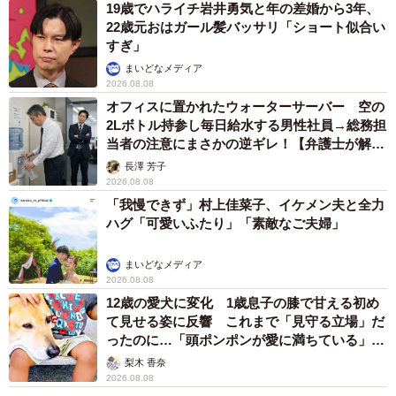
19歳でハライチ岩井勇気と年の差婚から3年、
22歳元おはガール髪バッサリ「ショート似合い
すぎ」
まいどなメディア
2026.08.08
オフィスに置かれたウォーターサーバー 空の
2Lボトル持参し毎日給水する男性社員→総務担
当者の注意にまさかの逆ギレ！【弁護士が解
説】
長澤 芳子
2026.08.08
「我慢できず」村上佳菜子、イケメン夫と全力
ハグ「可愛いふたり」「素敵なご夫婦」
まいどなメディア
2026.08.08
12歳の愛犬に変化 1歳息子の膝で甘える初め
て見せる姿に反響 これまで「見守る立場」だ
ったのに…「頭ポンポンが愛に満ちている」
「尊…」
梨木 香奈
2026.08.08