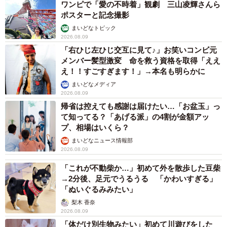
ワンピで「愛の不時着」観劇 三山凌輝さんら
ポスターと記念撮影
まいどなトピック
2026.08.09
「右ひじ左ひじ交互に見て♪」お笑いコンビ元
メンバー髪型激変 命を救う資格を取得「ええ
え！！すごすぎます！」→本名も明らかに
まいどなメディア
2026.08.09
帰省は控えても感謝は届けたい…「お盆玉」っ
て知ってる？「あげる派」の4割が金額アッ
プ、相場はいくら？
まいどなニュース情報部
2026.08.09
「これが不動柴か…」初めて外を散歩した豆柴
→2分後、足元でうるうる 「かわいすぎる」
「ぬいぐるみみたい」
梨木 香奈
2026.08.09
「体だけ別生物みたい」初めて川遊びをした