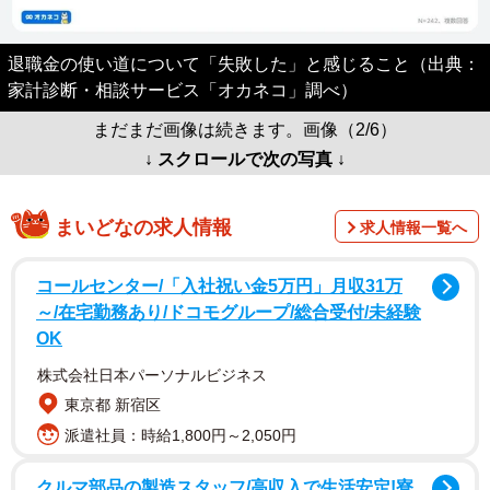
退職金の使い道について「失敗した」と感じること（出典：
家計診断・相談サービス「オカネコ」調べ）
まだまだ画像は続きます。画像（2/6）
↓ スクロールで次の写真 ↓
まいどなの求人情報
求人情報一覧へ
コールセンター/「入社祝い金5万円」月収31万
～/在宅勤務あり/ドコモグループ/総合受付/未経験
OK
株式会社日本パーソナルビジネス
東京都 新宿区
派遣社員：時給1,800円～2,050円
クルマ部品の製造スタッフ/高収入で生活安定!寮