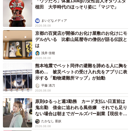
「ウソだろ」体重130kgの女性芸人オダウエダ
植田 大学時代のほっそり姿に「マジで」
まいどなメディア
2026.08.08
京都の百貨店が開催のお化け屋敷のお化けにモ
デルがいる 比叡山延暦寺の僧侶が語る伝説と
は
浅井 佳穂
2026.08.08
熊本地震でペット同伴の避難を諦める人に胸を
痛め… 被災ペットの受け入れ先をアプリに表
示する「動物避難所マップ」が始動
平藤 清刀
2026.08.08
原則ゆるっと週3勤務 カード支払い日直前は
鬼出勤 借金に追われる風俗嬢 それでも足り
ない場合は朝までガールズバー副業【現役キャ
ストに取材】
たかなし 亜妖
2026.08.08