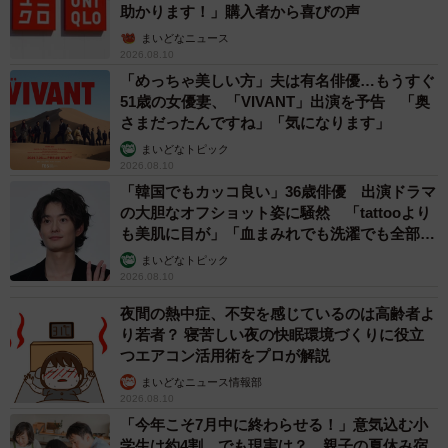
助かります！」購入者から喜びの声
2025年8月19日。11代目ユウユウ、搬入翌日の姿（かごしま水族館提供）
まいどなニュース
2026.08.10
「めっちゃ美しい方」夫は有名俳優…もうすぐ
いおワールドかごしま水族館
51歳の女優妻、「VIVANT」出演を予告 「奥
https://ioworld.jp/
さまだったんですね」「気になります」
まいどなトピック
2026.08.10
「韓国でもカッコ良い」36歳俳優 出演ドラマ
の大胆なオフショット姿に騒然 「tattooより
も美肌に目が」「血まみれでも洗濯でも全部か
っこいい」
まいどなトピック
2026.08.10
夜間の熱中症、不安を感じているのは高齢者よ
り若者？ 寝苦しい夜の快眠環境づくりに役立
つエアコン活用術をプロが解説
まいどなニュース情報部
2026.08.10
「今年こそ7月中に終わらせる！」意気込む小
学生は約4割…でも現実は？ 親子の夏休み宿