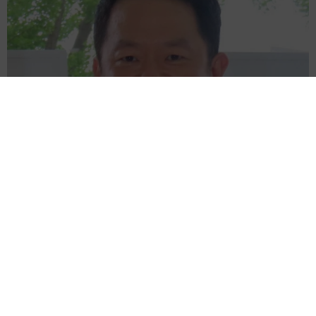
滋賀が生んだ大スター、ダイアン津田 名字ランキング上位
「津田」姓のルーツは 「豊臣兄弟！」で話題の武将にも意外
な関係が…？
森岡 浩
2026.08.09
このトイレ、男性用と女性用どっち！？「おし
ゃれ」で「格好いい」デザインが生む笑えない
悲喜劇 本当に大事なのは目立つことではな
く…
高野 朋美
2026.08.09
京都五山送り火ピンチ 気候変動や獣害に施設