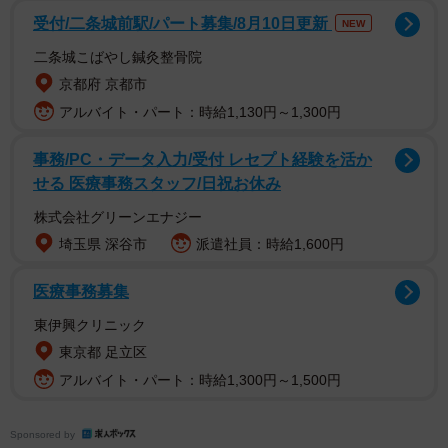
8月18日に水族館から搬出。海に帰るまでのトレーニングの
受付/二条城前駅/パート募集/8月10日更新
NEW
ため海上いけすに搬出されたが、翌19日、死亡が確認され
二条城こばやし鍼灸整骨院
た。解剖の結果、死因は網に絡まったことでの循環不全と
京都府 京都市
呼吸不全であったと判明。放流の成功例はあるものの、世
アルバイト・パート：時給1,130円～1,300円
界最大の魚の展示と、環境保全とのバランスの調整は、専
門家をもってしても困難を極めるようだ。かごしま水族館
事務/PC・データ入力/受付 レセプト経験を活か
の館長、
佐々木章さん
に話を聞いた。
せる 医療事務スタッフ/日祝お休み
株式会社グリーンエナジー
埼玉県 深谷市
派遣社員：時給1,600円
医療事務募集
東伊興クリニック
東京都 足立区
アルバイト・パート：時給1,300円～1,500円
Sponsored by