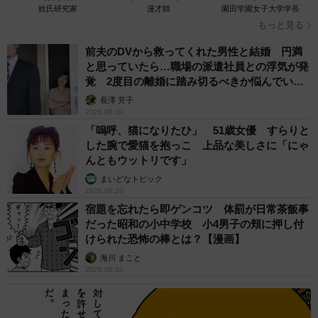
姓氏研究家
漫才師
園田学園女子大学学長
2025年7月20日。海上生け簀で水族館に入る準備を行う11代目ユウユウ
もっと見る
（かごしま水族館提供）
前夫のDVから救ってくれた男性と結婚 円満
◇ ◇
と思っていたら…職場の派遣社員との浮気が発
覚 2度目の離婚に踏み切るべきか悩んでいま
なお、11代目ユウユウも海上いけすで遊泳行動や、ちゃん
す【夫婦関係修復カウンセラーが解説】
長澤 芳子
2026.08.10
と餌を食べられるかなど摂餌行動の確認を終え、現在はい
「嗚呼、猫になりたひ」 51歳女優 すらりと
おワールドかごしま水族館の黒潮大水槽で悠然と泳ぎなが
した腕で愛猫を抱っこ 上品な美しさに「にゃ
ら、来場者を迎えている。賛否両論あるが、水族館は展示
んともウットリです」
だけでなく、研究機関としての機能も備わっている。絶滅
まいどなトピック
2026.08.10
危惧種であるジンベエザメの未来に、水族館が大きく貢献
宿題を忘れたら即ゲンコツ 体罰が日常茶飯事
するのは確かだ。
だった昭和の小中学校 小4男子の頬に押し付
けられた恐怖の棒とは？【漫画】
海川 まこと
2026.08.10