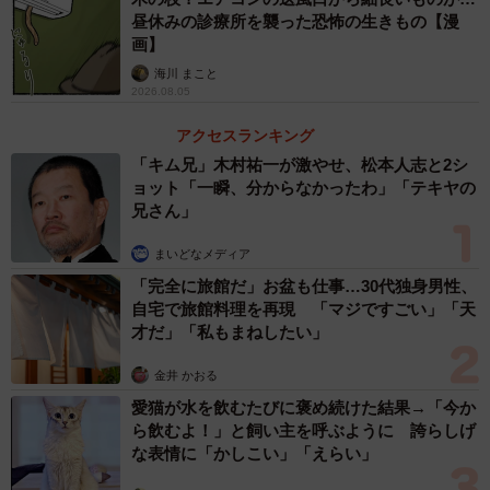
昼休みの診療所を襲った恐怖の生きもの【漫
大きな回遊行動が確認できています。
画】
海川 まこと
――10代目ユウユウについては本当に残念でした。
2026.08.05
アクセスランキング
佐々木：飼育環境の改善や健康管理に最大限努めてまいり
「キム兄」木村祐一が激やせ、松本人志と2シ
ましたが、私たちも大変重く受け止め、深く反省するとと
ョット「一瞬、分からなかったわ」「テキヤの
もに、今後の飼育や展示のあり方についてあらためて検討
兄さん」
しております。
まいどなメディア
「完全に旅館だ」お盆も仕事…30代独身男性、
大型海洋生物の飼育には多くの課題が伴いますが、私たち
自宅で旅館料理を再現 「マジですごい」「天
が展示を行う主な目的は、普段なかなか目にすることので
才だ」「私もまねしたい」
きない生き物たちの生態や、海洋環境の現状について、多
金井 かおる
くの方に知っていただくことにあります。来館者の皆さま
愛猫が水を飲むたびに褒め続けた結果→「今か
の海や生き物への理解と関心を深め、将来の環境保全や生
ら飲むよ！」と飼い主を呼ぶように 誇らしげ
物多様性の大切さについて考えるきっかけとなることを願
な表情に「かしこい」「えらい」
っています。