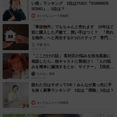
い曲」ランキング 2位はYUIの『SUMMER
SONG』、1位は？
まいどなニュース情報部
2026.08.10
「事故物件」でもちゃんと売れます 10年ほど
前に購入した戸建て、買い手はつく？ 「売れ
る物件」へと再生する3つのステップ 専門家
が解説
平藤 清刀
2026.08.10
「ここだけの話」 客対応の悩みを担当黒服に
相談したら…他キャストに筒抜け！ 「人の悩
みを簡単に漏洩するとか、サイテー」【現役キ
ャストに取材】
たかなし 亜妖
2026.08.09
疲れた日はサボってOK！みんなが真っ先に手
を抜く家事ランキング 2位は「掃除」1位は？
まいどなニュース情報部
2026.08.09