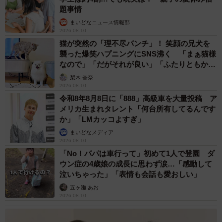
題事情
まいどなニュース情報部
2026.08.10
猫が突然の「理不尽パンチ」！ 笑顔の兄犬を
襲った爆笑ハプニングにSNS沸く 「まぁ猫様
なので」「だがそれが良い」「ふたりともかわ
いいね」
梨木 香奈
2026.08.10
令和8年8月8日に「888」高級車を大量投稿 ア
メリカ生まれタレント「何台所有してるんです
か」「LMカッコよすぎ」
まいどなメディア
2026.08.10
「No！パパは車行って」初めて1人で登園 ダ
ウン症の4歳娘の成長に思わず涙…「感動して
泣いちゃった」「表情も会話も愛おしい」
五ヶ瀬 あお
2026.08.10