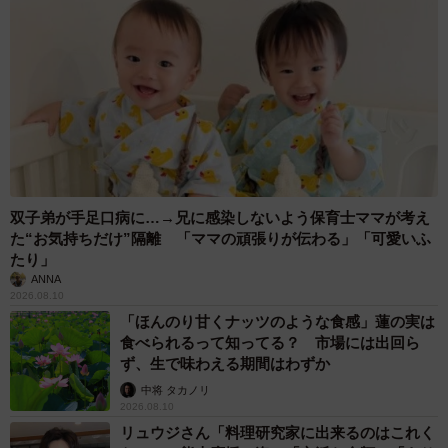
双子弟が手足口病に…→兄に感染しないよう保育士ママが考え
た“お気持ちだけ”隔離 「ママの頑張りが伝わる」「可愛いふ
たり」
ANNA
2026.08.10
「ほんのり甘くナッツのような食感」蓮の実は
食べられるって知ってる？ 市場には出回ら
ず、生で味わえる期間はわずか
中将 タカノリ
2026.08.10
リュウジさん「料理研究家に出来るのはこれく