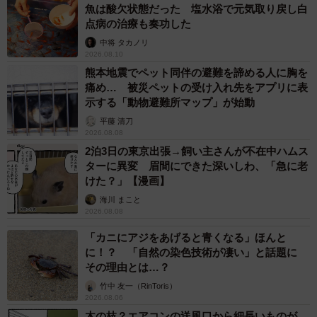
魚は酸欠状態だった 塩水浴で元気取り戻し白
点病の治療も奏功した
中将 タカノリ
2026.08.10
熊本地震でペット同伴の避難を諦める人に胸を
痛め… 被災ペットの受け入れ先をアプリに表
示する「動物避難所マップ」が始動
平藤 清刀
2026.08.08
2泊3日の東京出張→飼い主さんが不在中ハムス
3/6
ターに異変 眉間にできた深いしわ、「急に老
けた？」【漫画】
10代目ユウユウの搬入時 まだ小柄で水槽にも余裕がある（かごしま水族
海川 まこと
館提供）
2026.08.08
――海に帰した後の追跡について
「カニにアジをあげると青くなる」ほんと
に！？ 「自然の染色技術が凄い」と話題に
その理由とは…？
佐々木：生態調査や回遊行動を追跡する、衛星発信機を用
竹中 友一（RinToris）
いた調査を行っています。これまでの放流後の調査では、
2026.08.06
数か月以上、追跡装置の電源の限界まで追跡しましたが、
木の枝？エアコンの送風口から細長いものが…