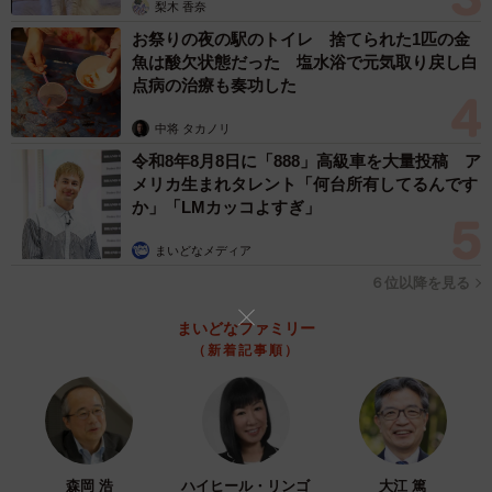
梨木 香奈
展示や飼育が生き物にとって最善であるかどうかについて
お祭りの夜の駅のトイレ 捨てられた1匹の金
魚は酸欠状態だった 塩水浴で元気取り戻し白
は、常に自問自答し、命を預かる立場としてより良い方法
点病の治療も奏功した
を模索し続ける責任があると考えております。
中将 タカノリ
令和8年8月8日に「888」高級車を大量投稿 ア
メリカ生まれタレント「何台所有してるんです
か」「LMカッコよすぎ」
まいどなメディア
６位以降を見る
まいどなファミリー
（新着記事順）
4/6
森岡 浩
ハイヒール・リンゴ
大江 篤