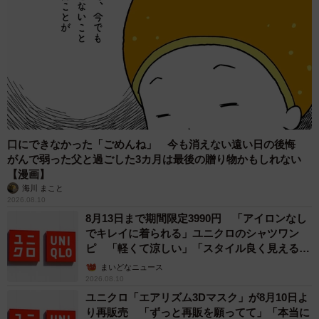
5/6
2025年8月18日。11代目ユウユウ搬入の様子（かごしま水族館提供）
口にできなかった「ごめんね」 今も消えない遠い日の後悔
がんで弱った父と過ごした3カ月は最後の贈り物かもしれない
【漫画】
海川 まこと
2026.08.10
8月13日まで期間限定3990円 「アイロンなし
でキレイに着られる」ユニクロのシャツワン
ピ 「軽くて涼しい」「スタイル良く見える」
の声
まいどなニュース
2026.08.10
ユニクロ「エアリズム3Dマスク」が8月10日よ
り再販売 「ずっと再販を願ってて」「本当に
6/6