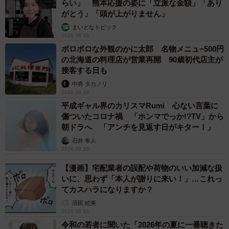
らい」 熊本応援の姿に「立派な金額」「あり
がとう」「頭が上がりません」
まいどなトピック
2026.08.10
ボロボロな外観のかに太郎 名物メニュ−500円
の北海道の料理店が営業再開 90歳初代店主が
接客する日も
中将 タカノリ
2026.08.10
平成ギャル界のカリスマRumi 心ない言葉に
傷ついたコロナ禍 「ホンマでっか!?TV」から
朝ドラへ 「アンチを見返す日がキター！」
石井 隼人
2026.08.10
【漫画】宅配業者の誤配や荷物のいい加減な扱
いに、思わず「本人が謝りに来い！」…これっ
てカスハラになりますか？
沼田 絵美
2026.08.10
令和の若者に聞いた「2026年の夏に一番聴きた