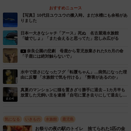
2/6
おすすめニュース
【写真】10代目ユウユウの搬入時。まだ水槽にも余裕があ
10代目ユウユウ。世界最大の魚を誰でもみることができるのは貴重（か
りました
ごしま水族館提供）
日本一大きなシャチ「アース」死ぬ 名古屋港水族館
――10代目ユウユウが海に帰ることになった理由は？
「嘘でしょ」「また会えると思ってた」悲しみ広がる
奈良公園の悲劇 母鹿から育児放棄された5カ月の命
佐々木：世界最大の魚であるジンベエザメの飼育・展示に
「子鹿には絶対触らないで」
ついては、動物福祉を最優先に考え、一定の大きさに達し
た段階で個体を入れ替える方式を採用しています。今回、
水中で逆さになったフグ「転覆ちゃん」…病気になった理
由に反響 「水族館で気を付ける」「弊害があるのか」
10代目ユウユウが5ｍの大きさとなったことから、11代目
を迎え、10代目を海に帰すことを決めました。ジンベエザ
真夏のマンションに猫を置きざり勝手に退去→1カ月半も
メも鹿児島の海に毎年来遊しているので、鹿児島県南さつ
放置した元飼い主を逮捕「自宅に置き去りにして退去した
ことが遺棄にあたる」
ま市笠沙町にある、いおワールドかごしま水族館のジンベ
エザメ用の海上いけすに搬出しました。
気になる
いきもの
水族館
鹿児島
お祭りの夜の駅のトイレ 捨てられた1匹の金