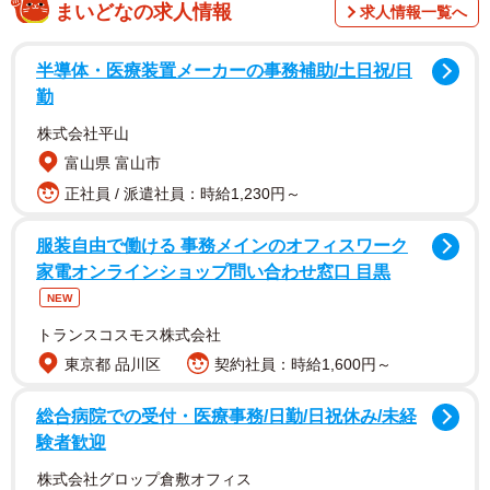
まいどなの求人情報
求人情報一覧へ
半導体・医療装置メーカーの事務補助/土日祝/日
勤
株式会社平山
富山県 富山市
「え？お母さん、そんなにパンダ好きだったっけ？」と思
正社員 / 派遣社員：時給1,230円～
わず驚いた家族が尋ねると、「違うの。この人、もうパン
服装自由で働ける 事務メインのオフィスワーク
ダに会えないなんてかわいそうで」との返答。
家電オンラインショップ問い合わせ窓口 目黒
NEW
つまりA子さんは、パンダではなくインタビューを受けた女
トランスコスモス株式会社
性に感情移入して泣いていたのです。他人の涙を見て泣
東京都 品川区
契約社員：時給1,600円～
き、その涙を見てまた誰かが泣く――。思わず「涙のマト
リョーシカ人形か」と突っ込みたくなります。
総合病院での受付・医療事務/日勤/日祝休み/未経
験者歓迎
株式会社グロップ倉敷オフィス