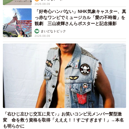
2026.08.09
「好奇心ハンパない」NHK気象キャスター、真
っ赤なワンピでミュージカル「愛の不時着」を
観劇 三山凌輝さんらポスターと記念撮影
まいどなトピック
2026.08.09
「右ひじ左ひじ交互に見て♪」お笑いコンビ元メンバー髪型激
変 命を救う資格を取得「えええ！！すごすぎます！」→本名
も明らかに