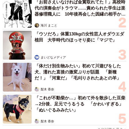
「お前さえいなければ金賞取れてた！」高校時
代の演奏会がトラウマ……責められた学生は楽
涙腺弱者選手権の中で
器修理職人に 10年後再会した因縁の相手から
思わぬ申し出【漫画】
科学的には、感情によって涙を流すのは人間特有の能力だ
海川 まこと
といわれているそうです。涙は「助けが必要です」という
「ウソだろ」体重130kgの女性芸人オダウエダ
植田 大学時代のほっそり姿に「マジで」
サインであり、共感を呼ぶ武器にもなるそうです。あいに
く、筆者の涙腺は砂漠化が進み、オアシスすら消滅してい
るようです。だからこそ、すぐに涙を流せる彼女たちの存
まいどなメディア
在が羨ましいのかもしれません。その感受性を少し分けて
「体だけ別生物みたい」初めて川遊びをした
犬、濡れた直後の激変ぶりが話題 「新種
欲しいと思う今日この頃。あなたの周りにも、「涙腺ゆる
だ！」「河童だ」「毛刈りされたあとの羊」
ゆる族」の方はいませんか？
梨木 香奈
「これが不動柴か…」初めて外を散歩した豆柴
→2分後、足元でうるうる 「かわいすぎる」
「ぬいぐるみみたい」
梨木 香奈