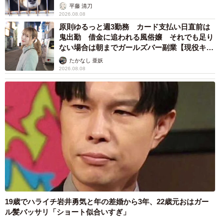
平藤 清刀
2026.08.08
原則ゆるっと週3勤務 カード支払い日直前は
鬼出勤 借金に追われる風俗嬢 それでも足り
ない場合は朝までガールズバー副業【現役キャ
ストに取材】
たかなし 亜妖
2026.08.08
19歳でハライチ岩井勇気と年の差婚から3年、22歳元おはガー
ル髪バッサリ「ショート似合いすぎ」