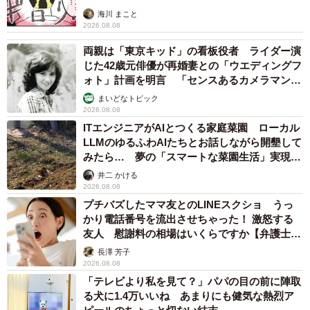
海川 まこと
2026.08.08
両親は「東京キッド」の看板役者 ライダー演
じた42歳元俳優が再婚妻との「ウエディングフ
ォト」計画を明言 「センスあるカメラマン求
む」
まいどなトピック
2026.08.08
ITエンジニアがAIとつくる家庭菜園 ローカル
LLMのゆるふわAIたちとお話しながら開墾して
みたら… 夢の「スマートな菜園生活」実現な
るか
井二 かける
2026.08.08
プチバズしたママ友とのLINEスクショ うっ
かり電話番号を流出させちゃった！ 激怒する
友人 慰謝料の相場はいくらですか【弁護士が
解説】
長澤 芳子
2026.08.08
「テレビより私を見て？」パパの目の前に陣取
る犬に1.4万いいね あまりにも健気な熱烈ア