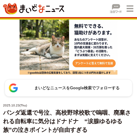
まいどなニュースをGoogle検索でフォローする
2025.10.23(Thu)
パンダ返還で号泣、高校野球校歌で嗚咽、廃棄さ
れる自転車に気分はドナドナ “涙腺ゆるゆる
族”の泣きポイントが自由すぎる