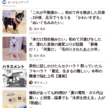
まいどなメディア
2026.08.09
「これが不動柴か…」初めて外を散歩した豆柴
→2分後、足元でうるうる 「かわいすぎる」
「ぬいぐるみみたい」
梨木 香奈
2026.08.09
「体だけ別生物みたい」初めて川遊びをした
犬、濡れた直後の激変ぶりが話題 「新種
だ！」「河童だ」「毛刈りされたあとの羊」
梨木 香奈
2026.08.09
異性に話しかけたらセクハラ？ 黙っていたら
フキハラ？ 「最近、生きるの難しい」令和の
職場で悩む上司【漫画】
海川 まこと
2026.08.09
補助があっても約9割が「夏の電気・ガス代は
重い」と回答…猛暑でも「冷房を控える」人が
7割超に