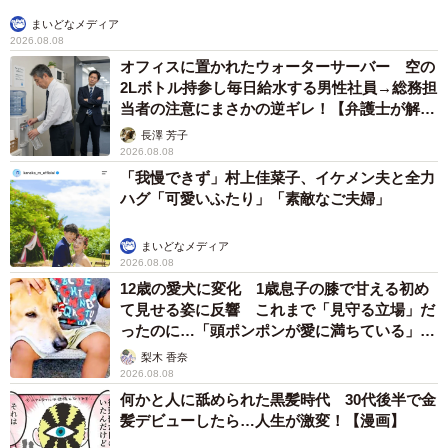
まいどなメディア
2026.08.08
オフィスに置かれたウォーターサーバー 空の
2Lボトル持参し毎日給水する男性社員→総務担
当者の注意にまさかの逆ギレ！【弁護士が解
説】
長澤 芳子
2026.08.08
「我慢できず」村上佳菜子、イケメン夫と全力
ハグ「可愛いふたり」「素敵なご夫婦」
まいどなメディア
2026.08.08
12歳の愛犬に変化 1歳息子の膝で甘える初め
て見せる姿に反響 これまで「見守る立場」だ
ったのに…「頭ポンポンが愛に満ちている」
「尊…」
梨木 香奈
2026.08.08
何かと人に舐められた黒髪時代 30代後半で金
髪デビューしたら…人生が激変！【漫画】