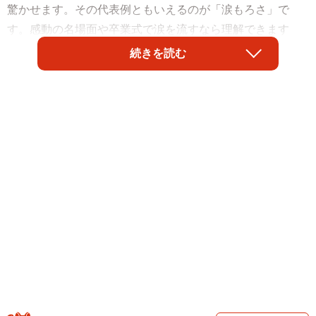
驚かせます。その代表例ともいえるのが「涙もろさ」で
す。感動の名場面や卒業式で涙を流すなら理解できます
が、明らかに泣くポイントではない場面で号泣する人もい
続きを読む
ます。
パンダ返還ニュースで号泣する謎
先日、A子さん（50代）の家で、パンダが中国に返還され
るというニュースが流れました。動物園で「ありがとう」
と涙を流す来園者たちの映像が放映され、その様子を見たA
子さんも突然リビングで鼻をすすりながら涙を流していま
した。