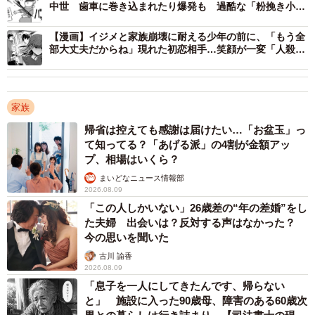
中世 歯車に巻き込まれたり爆発も 過酷な「粉挽き小
屋」の実態とは
Tさんは、放送中に泣くだけでなく、そのあらすじを説明す
【漫画】イジメと家族崩壊に耐える少年の前に、「もう全
るときにも泣きます。「主人公の育った環境が……かわい
部大丈夫だからね」現れた初恋相手…笑顔が一変「人殺し
そうで……」と鼻声で語り始め、最終的には号泣。
ども」とつぶやく姿に戦慄
聞いている周りの人たちは内容よりも感情の揺れ幅の方が
家族
気になってしまいます。
帰省は控えても感謝は届けたい…「お盆玉」っ
て知ってる？「あげる派」の4割が金額アッ
校歌だけで泣けるという謎
プ、相場はいくら？
極めつけは、野球をまったく知らないというKさん（50
まいどなニュース情報部
2026.08.09
代）。甲子園の勝利校の校歌を聞くだけで毎回泣いてしま
「この人しかいない」26歳差の“年の差婚”をし
うそうです。野球のルールも知らず、試合も見ていませ
た夫婦 出会いは？反対する声はなかった？
ん。ただ、校歌を歌う球児たちの姿を見ると「熱い青春と
今の思いを聞いた
努力の結晶を感じて胸がいっぱいになる」と語ります。
古川 諭香
2026.08.09
「息子を一人にしてきたんです、帰らない
努力を知らずに努力の結晶に泣けるという、その感情の仕
と」 施設に入った90歳母、障害のある60歳次
組みは理解不能です。校歌のメロディーがKさんの涙腺を直