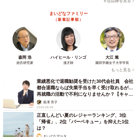
６位以降を見る
まいどなファミリー
（新着記事順）
森岡 浩
ハイヒール・リンゴ
大江 篤
姓氏研究家
漫才師
園田学園女子大学学長
もっと見る
業績悪化で退職勧奨を受けた30代会社員 会社
都合退職ならば失業手当を早く受け取れるが…
再就職の活動で不利になりませんか？【キャリ
アカウンセラーが解説】
長澤 芳子
2026.08.09
正直しんどい夏のレジャーランキング、3位
「帰省」、2位「バーベキュー」を抑えた1位
は？
まいどなデータ