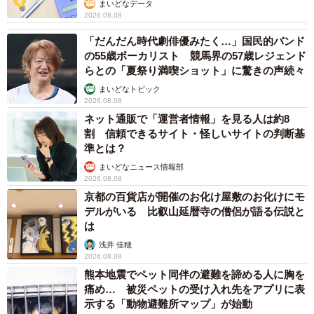
まいどなデータ
2026.08.08
「だんだん時代劇俳優みたく…」国民的バンド
の55歳ボーカリスト 競馬界の57歳レジェンド
らとの「夏祭り満喫ショット」に驚きの声続々
まいどなトピック
2026.08.08
ネット通販で「運営者情報」を見る人は約8
割 信頼できるサイト・怪しいサイトの判断基
準とは？
まいどなニュース情報部
2026.08.08
京都の百貨店が開催のお化け屋敷のお化けにモ
デルがいる 比叡山延暦寺の僧侶が語る伝説と
は
浅井 佳穂
2026.08.08
熊本地震でペット同伴の避難を諦める人に胸を
痛め… 被災ペットの受け入れ先をアプリに表
示する「動物避難所マップ」が始動