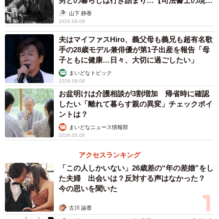
男との暮らしは行き詰まり…【司法書士の現場
から】
接刺激しているかのようで、もはや球児たちより泣いてい
山下 静香
2026.08.08
るのではと思ってしまいます。
夫はマイファスHiro、義父母も義兄も超有名歌
手の28歳モデル兼俳優が第1子出産を報告「母
自転車廃棄で大げさな最終回
子ともに健康…日々、大切に過ごしたい」
Uさん（40代）は、10年間乗った電動自転車を廃棄すると
まいどなトピック
き、涙がとまらなかったそう。「育児の相棒だった」「自
2026.08.08
お盆明けは介護相談が3割増加 帰省時に確認
転車の前後に娘と息子を乗せて、保育園に通ったのよ」と
したい「離れて暮らす親の異変」チェックポイ
言い、引き取り業者のトラックの荷台に載せた自転車を見
ントは？
送る際、脳裏にはドナドナが流れ、今までの育児の思い出
まいどなニュース情報部
2026.08.08
が走馬灯のように駆け巡り、涙が止まらなかったそう。
アクセスランキング
そこにあるのはただのパンクしたまま数年間放置されてい
「この人しかいない」26歳差の“年の差婚”をし
た自転車。なのに彼女にとっては感動巨編のラストシー
た夫婦 出会いは？反対する声はなかった？
今の思いを聞いた
ン。近所の人にとっては「引き取り業者のトラックを見え
なくなるまで見送っている人」に首をかしげたに違いあり
古川 諭香
ません。