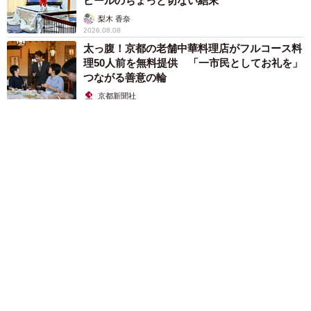
ピールのちょっと切ない結末
梨木 香奈
2026.08.08
太っ腹！京都の老舗中華料理店がフルコース料
理50人前を無料提供 「一市民としてお礼を」
つながる善意の輪
京都新聞社
2026.08.08
ボロボロで不細工なおじいちゃん猫に一目惚れ エイズだし手
がかかるけど…おうちで暮らすと「おじ猫」だって可愛くなっ