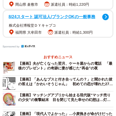
岡山県 倉敷市
派遣社員：時給1,220円
8/24スタート 認可法人/ブランクOKの一般事務
株式会社博報堂ＤＹキャプコ
福岡県 大牟田市
派遣社員：時給1,300円
Sponsored by
おすすめニュース
【漫画】夫が亡くなった翌月、ケーキ屋からの電話 「最
後のプレゼント」の奇跡に妻が感じた“再会”の夜
2/6
【漫画】「あんなブスと付き合ってんの？」と聞かれた彼
の答えは「かわいそうじゃん」 初めての恋が壊れた27歳
女性、整形広告に目を奪われた日
ドラマのあらすじを泣きながら報告する謎
【漫画】マッチングアプリから始まる現代版“マッチ売り
の少女”の衝撃結末 目を閉じて見た幸せの幻想は…灯火
Tさん（40代）は、女子会仲間と、今見ているお気に入りの
ではなく、一粒一粒の“静かな効き目”
テレビドラマについて語るのが大好きです。
【漫画】「現代人でよかった」…小麦挽きが命がけだった