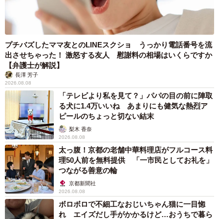
プチバズしたママ友とのLINEスクショ うっかり電話番号を流
出させちゃった！ 激怒する友人 慰謝料の相場はいくらですか
【弁護士が解説】
長澤 芳子
2026.08.08
「テレビより私を見て？」パパの目の前に陣取
る犬に1.4万いいね あまりにも健気な熱烈ア
ピールのちょっと切ない結末
梨木 香奈
2026.08.08
太っ腹！京都の老舗中華料理店がフルコース料
理50人前を無料提供 「一市民としてお礼を」
つながる善意の輪
京都新聞社
2026.08.08
ボロボロで不細工なおじいちゃん猫に一目惚
れ エイズだし手がかかるけど…おうちで暮ら