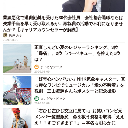
業績悪化で退職勧奨を受けた30代会社員 会社都合退職ならば
失業手当を早く受け取れるが…再就職の活動で不利になりませ
んか？【キャリアカウンセラーが解説】
長澤 芳子
2026.08.09
正直しんどい夏のレジャーランキング、3位
「帰省」、2位「バーベキュー」を抑えた1位
は？
まいどなデータ
2026.08.09
「好奇心ハンパない」NHK気象キャスター、真
っ赤なワンピでミュージカル「愛の不時着」を
観劇 三山凌輝さんらポスターと記念撮影
まいどなトピック
2026.08.09
「右ひじ左ひじ交互に見て♪」お笑いコンビ元
メンバー髪型激変 命を救う資格を取得「ええ
え！！すごすぎます！」→本名も明らかに