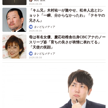
2026.08.09
「キム兄」木村祐一が激やせ、松本人志と2シ
ョット「一瞬、分からなかったわ」「テキヤの
兄さん」
まいどなメディア
2026.08.09
母は有名女優、慶応幼稚舎出身CBCアナのノー
スリーブ姿「育ちの良さが表情に表れてる」
「天使の笑顔」
まいどなメディア
2026.08.09