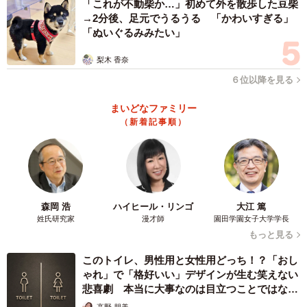
「これが不動柴か…」初めて外を散歩した豆柴
ア。何気ない日常の一コマが、多くの人の心をくすぐった
→2分後、足元でうるうる 「かわいすぎる」
ようです。
「ぬいぐるみみたい」
梨木 香奈
旅行用にベビーカーを買ったら箱は長男がロボットにして
６位以降を見る
(?)本体は猫が使っててなんか思ってたのと違う
pic.twitter.com/Qpn47iEuqd
まいどなファミリー
（新着記事順）
— Kazu.net@norway🇳🇴 (@WalkingtheNorth)
September
10, 2025
森岡 浩
ハイヒール・リンゴ
大江 篤
姓氏研究家
漫才師
園田学園女子大学学長
もっと見る
このトイレ、男性用と女性用どっち！？「おし
ゃれ」で「格好いい」デザインが生む笑えない
悲喜劇 本当に大事なのは目立つことではな
く…
高野 朋美