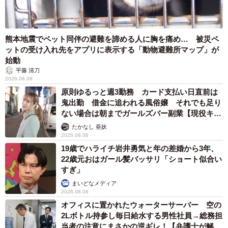
熊本地震でペット同伴の避難を諦める人に胸を痛め… 被災ペ
ットの受け入れ先をアプリに表示する「動物避難所マップ」が
始動
平藤 清刀
2026.08.08
原則ゆるっと週3勤務 カード支払い日直前は
鬼出勤 借金に追われる風俗嬢 それでも足り
ない場合は朝までガールズバー副業【現役キャ
ストに取材】
たかなし 亜妖
2026.08.08
19歳でハライチ岩井勇気と年の差婚から3年、
22歳元おはガール髪バッサリ「ショート似合い
すぎ」
まいどなメディア
2026.08.08
オフィスに置かれたウォーターサーバー 空の
2Lボトル持参し毎日給水する男性社員→総務担
当者の注意にまさかの逆ギレ！【弁護士が解