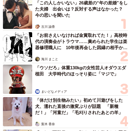
「この人しかいない」26歳差の“年の差婚”をし
た夫婦 出会いは？反対する声はなかった？
今の思いを聞いた
古川 諭香
3/4
「お前さえいなければ金賞取れてた！」高校時
代の演奏会がトラウマ……責められた学生は楽
ベビーカーは僕のものでちゅよ、ネコちゃん？（「Kazu.net@norway
器修理職人に 10年後再会した因縁の相手から
🇳🇴」さん提供）
思わぬ申し出【漫画】
海川 まこと
SNSでは「入れ替わってる!?」
「ウソだろ」体重130kgの女性芸人オダウエダ
投稿には「猫が赤ちゃん役で長男くんが箱役？入れ替わっ
植田 大学時代のほっそり姿に「マジで」
てるみたい」「猫ちゃんが旅行についていく気満々」など
とコメントが殺到。思わぬ「逆転現象」がほほえましいと
まいどなメディア
話題になりました。
「体だけ別生物みたい」初めて川遊びをした
犬、濡れた直後の激変ぶりが話題 「新種
ベビーカーは旅行用に買ったはずが、息子さんと猫ちゃん
だ！」「河童だ」「毛刈りされたあとの羊」
にとって最高のおもちゃ・居場所に変わりました。「思っ
梨木 香奈
てたのと違う」からこそ生まれた、北欧の暮らしのユーモ