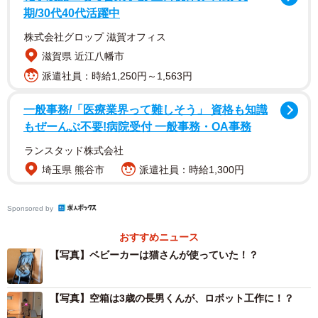
期/30代40代活躍中
株式会社グロップ 滋賀オフィス
滋賀県 近江八幡市
派遣社員：時給1,250円～1,563円
一般事務/「医療業界って難しそう」 資格も知識
もぜーんぶ不要!病院受付 一般事務・OA事務
ランスタッド株式会社
埼玉県 熊谷市
派遣社員：時給1,300円
Sponsored by
おすすめニュース
【写真】ベビーカーは猫さんが使っていた！？
【写真】空箱は3歳の長男くんが、ロボット工作に！？