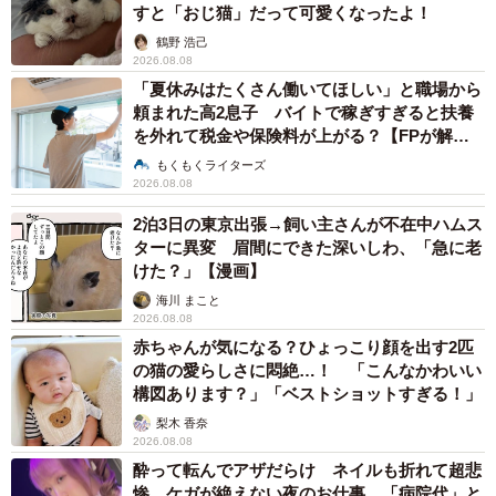
すと「おじ猫」だって可愛くなったよ！
鶴野 浩己
2026.08.08
「夏休みはたくさん働いてほしい」と職場から
頼まれた高2息子 バイトで稼ぎすぎると扶養
を外れて税金や保険料が上がる？【FPが解
説】
もくもくライターズ
2026.08.08
2泊3日の東京出張→飼い主さんが不在中ハムス
ターに異変 眉間にできた深いしわ、「急に老
けた？」【漫画】
海川 まこと
2026.08.08
赤ちゃんが気になる？ひょっこり顔を出す2匹
の猫の愛らしさに悶絶…！ 「こんなかわいい
構図あります？」「ベストショットすぎる！」
梨木 香奈
2026.08.08
酔って転んでアザだらけ ネイルも折れて超悲
惨 ケガが絶えない夜のお仕事 「病院代」と