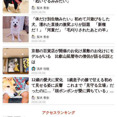
「ぬいぐるみみたい」
猫ちゃんのお名前については「非公開」とのこと。「なん
梨木 香奈
2026.08.09
となくその方が神秘性があるかなと思って…というのは嘘
「体だけ別生物みたい」初めて川遊びをした
です。公開するタイミングを逃しました（笑）」とユーモ
犬、濡れた直後の激変ぶりが話題 「新種
ラスに明かしてくれました。
だ！」「河童だ」「毛刈りされたあとの羊」
梨木 香奈
2026.08.09
一方で、ハスキー20頭を飼っている理由については「犬ぞ
りをやっているから」とのこと。壮大な自然の中での暮ら
京都の百貨店が開催のお化け屋敷のお化けにモ
デルがいる 比叡山延暦寺の僧侶が語る伝説と
しぶりが伝わってきます。
は
浅井 佳穂
2026.08.08
12歳の愛犬に変化 1歳息子の膝で甘える初め
て見せる姿に反響 これまで「見守る立場」だ
ったのに…「頭ポンポンが愛に満ちている」
「尊…」
梨木 香奈
2026.08.08
アクセスランキング