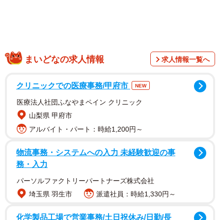
まいどなの求人情報
求人情報一覧へ
「思ってたのと違う」光景
Kazu.netさんは旅行用にコンパクトに畳めるベビーカーを
クリニックでの医療事務/甲府市
NEW
購入。しかし届いたその日、段ボール箱は長男くんが「ロ
医療法人社団ふなやまペイン クリニック
ボット」に変身させ、本体のベビーカーは猫ちゃんがしっ
山梨県 甲府市
かり陣取ってしまったそうです。
アルバイト・パート：時給1,200円～
「まーた捨てられない箱が増えたな…と思いました。猫の
物流事務・システムへの入力 未経験歓迎の事
務・入力
方は息子にばれないようこっそり乗ってたので、こっそり
写真を撮って後で息子に見せました」と語ります。
パーソルファクトリーパートナーズ株式会社
埼玉県 羽生市
派遣社員：時給1,330円～
化学製品工場で営業事務/土日祝休み/日勤/長