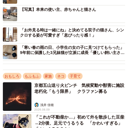
【写真】本来の使い主、赤ちゃんと猫さん
2/4
本体のベビーカーは猫が使っていたという（「Kazu.net@norway🇳🇴」
「お外見る時は一緒にね」と決めてる双子の猫さん、シン
さん提供）
クロする姿が可愛すぎ「息ぴったり感！」
箱をかぶる長男と、ベビーカーでくつろぐ猫
「寒い春の雨の日、小学生の女の子に見つけてもらった」
9年前に保護した3兄妹猫が立派に成長「優しい飼い主さん
その後の様子について尋ねると、「箱は気に入って毎日か
に巡り会えて良かったね」
ぶっています。猫はしばらく乗って休んで、またどこかへ
出掛けていきました」とのこと。
おもしろ
もふもふ
家族
ネコ
子育て
京都五山送り火ピンチ 気候変動や獣害に施設
長男くんは新しいものに興味津々な3歳児。猫ちゃんは今年
老朽化「もう限界」 クラファン募る
6歳になります。常に猫ちゃんはいい寝床を見つける努力を
惜しまないとか。なので、「いろんなところにお気に入り
浅井 佳穂
2026.08.09
の寝床があります」とKazu.netさん。
「これが不動柴か…」初めて外を散歩した豆柴
→2分後、足元でうるうる 「かわいすぎる」
名前は非公開、でも存在感は抜群