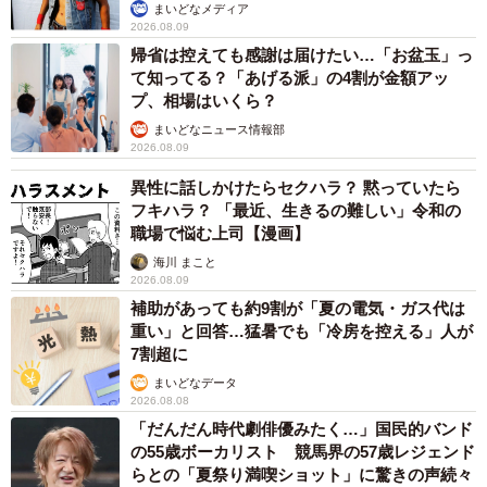
まいどなメディア
2026.08.09
帰省は控えても感謝は届けたい…「お盆玉」っ
て知ってる？「あげる派」の4割が金額アッ
プ、相場はいくら？
まいどなニュース情報部
2026.08.09
異性に話しかけたらセクハラ？ 黙っていたら
フキハラ？ 「最近、生きるの難しい」令和の
職場で悩む上司【漫画】
海川 まこと
2026.08.09
補助があっても約9割が「夏の電気・ガス代は
重い」と回答…猛暑でも「冷房を控える」人が
7割超に
まいどなデータ
2026.08.08
「だんだん時代劇俳優みたく…」国民的バンド
の55歳ボーカリスト 競馬界の57歳レジェンド
らとの「夏祭り満喫ショット」に驚きの声続々