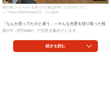
旅行用にベビーカーを買ったら箱は長男くんがロボットに
（「Kazu.net@norway🇳🇴」さん提供）
「なんか思ってたのと違う」―そんな光景を切り取った投
稿がX（旧Twitter）で注目を集めています。
投稿したのは、ノルウェーで暮らす「Kazu.net@norway
続きを読む
🇳🇴」さん（@WalkingtheNorth）。ハスキー犬20頭と猫1
匹、そして夫と息子たちとともに北欧の田舎で生活してい
ます。