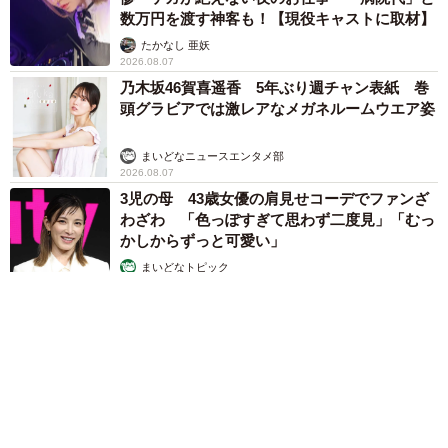
数万円を渡す神客も！【現役キャストに取材】
たかなし 亜妖
2026.08.07
乃木坂46賀喜遥香 5年ぶり週チャン表紙 巻
頭グラビアでは激レアなメガネルームウエア姿
まいどなニュースエンタメ部
2026.08.07
3児の母 43歳女優の肩見せコーデでファンざ
わざわ 「色っぽすぎて思わず二度見」「むっ
かしからずっと可愛い」
まいどなトピック
2026.08.07