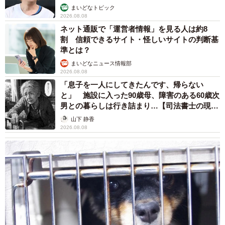
まいどなトピック
2026.08.08
ネット通販で「運営者情報」を見る人は約8
割 信頼できるサイト・怪しいサイトの判断基
準とは？
まいどなニュース情報部
2026.08.08
「息子を一人にしてきたんです、帰らない
と」 施設に入った90歳母、障害のある60歳次
男との暮らしは行き詰まり…【司法書士の現場
から】
山下 静香
2026.08.08