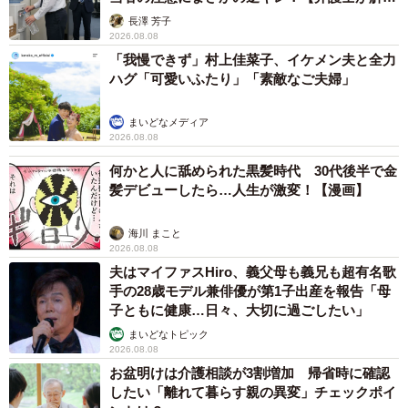
説】
長澤 芳子
2026.08.08
「我慢できず」村上佳菜子、イケメン夫と全力
ハグ「可愛いふたり」「素敵なご夫婦」
まいどなメディア
2026.08.08
何かと人に舐められた黒髪時代 30代後半で金
髪デビューしたら…人生が激変！【漫画】
海川 まこと
2026.08.08
夫はマイファスHiro、義父母も義兄も超有名歌
手の28歳モデル兼俳優が第1子出産を報告「母
子ともに健康…日々、大切に過ごしたい」
まいどなトピック
2026.08.08
お盆明けは介護相談が3割増加 帰省時に確認
したい「離れて暮らす親の異変」チェックポイ