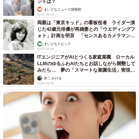
ントは？
まいどなニュース情報部
2026.08.08
両親は「東京キッド」の看板役者 ライダー演
じた42歳元俳優が再婚妻との「ウエディングフ
ォト」計画を明言 「センスあるカメラマン求
む」
まいどなトピック
2026.08.08
ITエンジニアがAIとつくる家庭菜園 ローカル
LLMのゆるふわAIたちとお話しながら開墾して
みたら… 夢の「スマートな菜園生活」実現な
るか
井二 かける
2026.08.08