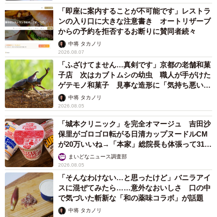
「即座に案内することが不可能です」レストラ
ンの入り口に大きな注意書き オートリザーブ
からの予約を拒否するお断りに賛同者続々
中将 タカノリ
2026.08.07
「ふざけてません…真剣です」京都の老舗和菓
子店 次はカブトムシの幼虫 職人が手がけた
ゲテモノ和菓子 見事な造形に「気持ち悪いく
らいリアル」
中将 タカノリ
2026.08.05
「城本クリニック」を完全オマージュ 吉田沙
保里がゴロゴロ転がる日清カップヌードルCM
が20万いいね→「本家」総院長も体張って31万
いいね
まいどなニュース調査部
2026.08.05
「そんなわけない…と思ったけど」バニラアイ
スに混ぜてみたら……意外なおいしさ 口の中
で気づいた斬新な「和の薬味コラボ」が話題
中将 タカノリ