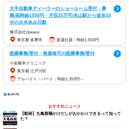
大手自動車ディーラーのショールーム受付・事
務/高時給1550円・月収25万可/永山駅から徒歩10
分の火水休み日勤
株式会社2peace
東京都 多摩市
派遣社員：時給1,550円
医療事務/受付・無資格可の医療事務/受付
小岩榎本クリニック
東京都 江戸川区
アルバイト・パート：時給1,353円～
おすすめニュース
【動画】丸亀製麺かけだしがおかわりできるって知って
た？