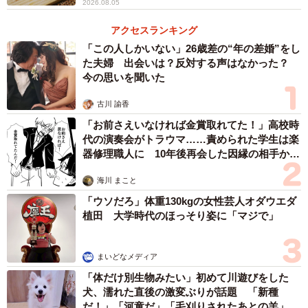
2026.08.05
アクセスランキング
「この人しかいない」26歳差の“年の差婚”をし
た夫婦 出会いは？反対する声はなかった？
今の思いを聞いた
古川 諭香
「お前さえいなければ金賞取れてた！」高校時
代の演奏会がトラウマ……責められた学生は楽
器修理職人に 10年後再会した因縁の相手から
思わぬ申し出【漫画】
海川 まこと
「ウソだろ」体重130kgの女性芸人オダウエダ
植田 大学時代のほっそり姿に「マジで」
まいどなメディア
「体だけ別生物みたい」初めて川遊びをした
犬、濡れた直後の激変ぶりが話題 「新種
だ！」「河童だ」「毛刈りされたあとの羊」