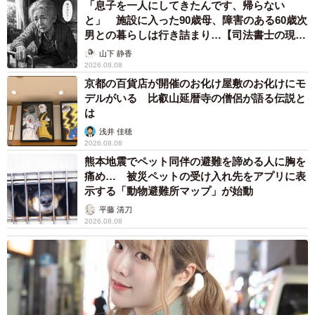
「息子を一人にしてきたんです、帰らない
と」 施設に入った90歳母、障害のある60歳次
男との暮らしは行き詰まり…【司法書士の現場
から】
山下 静香
2026.08.08
京都の百貨店が開催のお化け屋敷のお化けにモ
デルがいる 比叡山延暦寺の僧侶が語る伝説と
は
浅井 佳穂
2026.08.08
熊本地震でペット同伴の避難を諦める人に胸を
痛め… 被災ペットの受け入れ先をアプリに表
示する「動物避難所マップ」が始動
平藤 清刀
2026.08.08