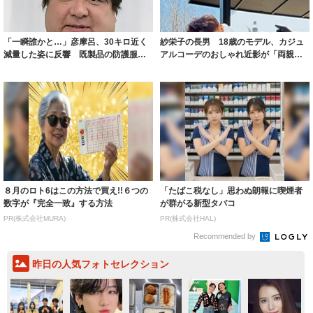
「一瞬誰かと…」彦摩呂、30キロ近く
紗栄子の長男 18歳のモデル、カジュ
減量した姿に反響 既製品の防護服が
アルコーデのおしゃれ近影が「両親の
着られると...
いいとこ取...
８月のロト6はこの方法で買え!!６つの
「たばこ税なし」思わぬ朗報に喫煙者
数字が『完全一致』する方法
が群がる新型タバコ
PR(株式会社MURA)
PR(株式会社HAL)
Recommended by
昨日の人気フォトセレクション