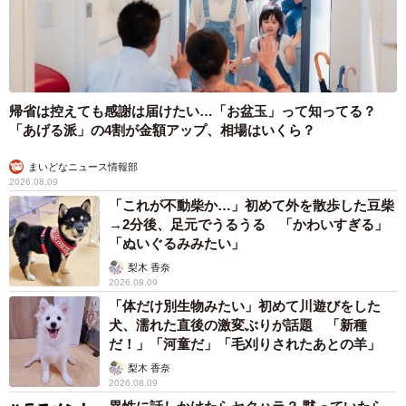
帰省は控えても感謝は届けたい…「お盆玉」って知ってる？
「あげる派」の4割が金額アップ、相場はいくら？
まいどなニュース情報部
2026.08.09
「これが不動柴か…」初めて外を散歩した豆柴
→2分後、足元でうるうる 「かわいすぎる」
「ぬいぐるみみたい」
梨木 香奈
2026.08.09
「体だけ別生物みたい」初めて川遊びをした
犬、濡れた直後の激変ぶりが話題 「新種
だ！」「河童だ」「毛刈りされたあとの羊」
梨木 香奈
2026.08.09