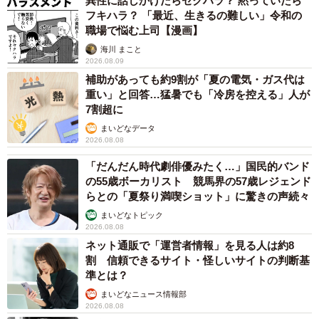
異性に話しかけたらセクハラ？ 黙っていたら
フキハラ？ 「最近、生きるの難しい」令和の
職場で悩む上司【漫画】
海川 まこと
2026.08.09
補助があっても約9割が「夏の電気・ガス代は
重い」と回答…猛暑でも「冷房を控える」人が
7割超に
まいどなデータ
2026.08.08
「だんだん時代劇俳優みたく…」国民的バンド
の55歳ボーカリスト 競馬界の57歳レジェンド
らとの「夏祭り満喫ショット」に驚きの声続々
まいどなトピック
2026.08.08
ネット通販で「運営者情報」を見る人は約8
割 信頼できるサイト・怪しいサイトの判断基
準とは？
まいどなニュース情報部
2026.08.08