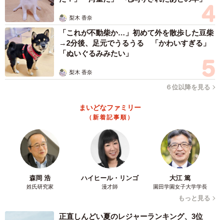
梨木 香奈
「これが不動柴か…」初めて外を散歩した豆柴
→2分後、足元でうるうる 「かわいすぎる」
「ぬいぐるみみたい」
梨木 香奈
６位以降を見る
まいどなファミリー
（新着記事順）
森岡 浩
ハイヒール・リンゴ
大江 篤
姓氏研究家
漫才師
園田学園女子大学学長
もっと見る
正直しんどい夏のレジャーランキング、3位