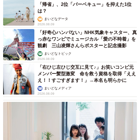
「帰省」、2位「バーベキュー」を抑えた1位
は？
まいどなデータ
2026.08.09
「好奇心ハンパない」NHK気象キャスター、真
っ赤なワンピでミュージカル「愛の不時着」を
観劇 三山凌輝さんらポスターと記念撮影
まいどなトピック
2026.08.09
「右ひじ左ひじ交互に見て♪」お笑いコンビ元
メンバー髪型激変 命を救う資格を取得「ええ
え！！すごすぎます！」→本名も明らかに
まいどなメディア
2026.08.09