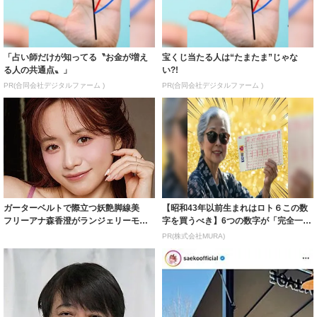
「占い師だけが知ってる〝お金が増え
宝くじ当たる人は“たまたま”じゃな
る人の共通点〟」
い?!
PR(合同会社デジタルファーム )
PR(合同会社デジタルファーム )
ガーターベルトで際立つ妖艶脚線美
【昭和43年以前生まれはロト６この数
フリーアナ森香澄がランジェリーモデ
字を買うべき】6つの数字が「完全一
ルに ｢PE...
致」する方...
PR(株式会社MURA)