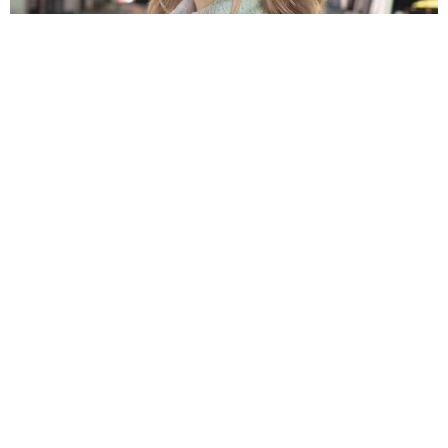
原則ゆるっと週3勤務 カード支払い日直前は鬼出勤 借金に追
われる風俗嬢 それでも足りない場合は朝までガールズバー副
業【現役キャストに取材】
たかなし 亜妖
2026.08.08
19歳でハライチ岩井勇気と年の差婚から3年、
22歳元おはガール髪バッサリ「ショート似合い
すぎ」
まいどなメディア
2026.08.08
オフィスに置かれたウォーターサーバー 空の
2Lボトル持参し毎日給水する男性社員→総務担
当者の注意にまさかの逆ギレ！【弁護士が解
説】
長澤 芳子
2026.08.08