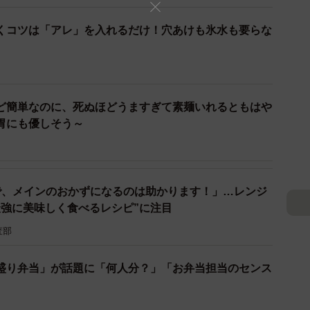
くコツは「アレ」を入れるだけ！穴あけも氷水も要らな
2/2
ど簡単なのに、死ぬほどうますぎて素麺いれるともはや
像はイメージです（雄一 榎戸/stock.adobe.com）
胃にも優しそう～
かけだしがおかわりできるって知ってましたか？
game/video/7506084050432642322
で、メインのおかずになるのは助かります！」…レンジ
最強に美味しく食べるレシピ”に注目
査部
盛り弁当」が話題に「何人分？」「お弁当担当のセンス