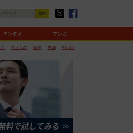
エンタメ
マンガ
ネコ
のりもの
観光
夫婦
思い出