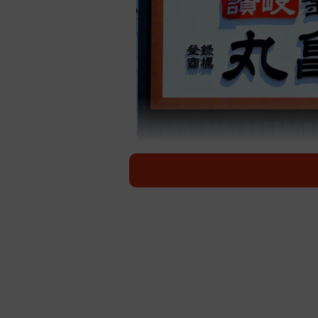
人気うどんチェーン店の「丸亀製麺」※画
人気うどんチェーン店の「丸亀製麺
ましたか？丸亀製麺のTikTok（@u
紹介しています。
白ごはんに、かけだし＋薬味を