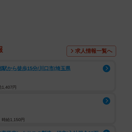
お店で何度も引く新鮮な「だし」も魅力の一つ。おいし
の通り。
け風」
て熱々のかけだしを注ぎ、お好みの薬味をかければ、風
が完成。明太子をトッピングするのもおすすめなんだそ
報
求人情報一覧へ
駅から徒歩15分/川口市/埼玉県
つ」に
を別皿に取って、かけだしを注いでみましょう。冷たい
やあつ」仕立ての一杯が楽しめます。
1,407円
むのもおすすめ。お好みの薬味を添えれば、ほっとする
。
時給1,150円