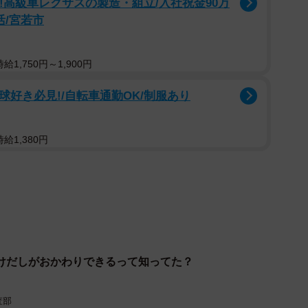
る!高級車レクサスの製造・組立/入社祝金90万
ーが設置されていないこともあります。その場合は、ス
活/宮若市
っ、そんなことしていいの！」などのコメントが。ま
1,750円～1,900円
いて、「ちょっとわさび入れると激旨よ」との声も寄せ
球好き必見!/自転車通勤OK/制服あり
給1,380円
けだしがおかわりできるって知ってた？
査部