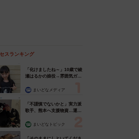
セスランキング
「化けましたね～」10歳で綾
瀬はるかの娘役→雰囲気ガラ
リの18歳に成長 「メイクで
雰囲気が」「宝塚に入れそ
まいどなメディア
う」
「不謹慎でないかと」実力派
歌手、熊本へ支援物資…運搬
トラックの車体デザインにた
めらい 「痛いほど伝わる」
まいどなトピック
「行動され立派」
「そのままにしといてくださ