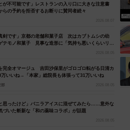
とが不可能です」レストランの入り口に大きな注意書
からの予約を拒否するお断りに賛同者続々
2026.08.07
真剣です」京都の老舗和菓子店 次はカブトムシの幼
ゲテモノ和菓子 見事な造形に「気持ち悪いくらいリア
2026.08.05
を完全オマージュ 吉田沙保里がゴロゴロ転がる日清カ
0万いいね→「本家」総院長も体張って31万いいね
査部
2026.08.05
と思ったけど」バニラアイスに混ぜてみたら……意外な
気づいた斬新な「和の薬味コラボ」が話題
2026.08.05