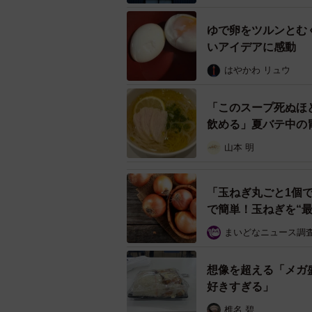
ゆで卵をツルンとむ
いアイデアに感動
はやかわ リュウ
「このスープ死ぬほ
「かけだし」のおかわりが無料！？※画
飲める」夏バテ中の
▽出典：丸亀製麺 公式TikTok／
山本 明
https://www.tiktok.com/@udonmaru
「玉ねぎ丸ごと1個
で簡単！玉ねぎを“
まいどなニュース調
想像を超える「メガ
好きすぎる」
椎名 碧