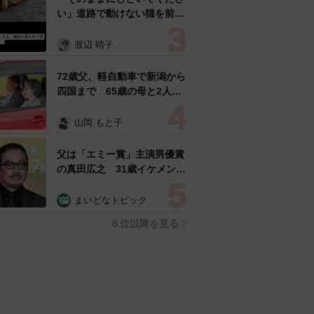
い」道路で動けない猫を前に
返された一言… 懸命に生き
ようとした4日間 「命の重
渡辺 晴子
さはみんな同じ」保護団体代
表の訴え
72歳父、軽自動車で新潟から
四国まで 65歳の母と2人で
3泊4日の旅 パーキングの休
憩まで分刻み… 「大学生で
山岡 もと子
も組まねえよ！」
父は「エミー賞」主演男優賞
の真田広之 31歳イケメン俳
優が長髪ヒゲのワイルド近影
「ガチヒロさんそっくり」
まいどなトピック
「新たな一面もステキ」
６位以降を見る