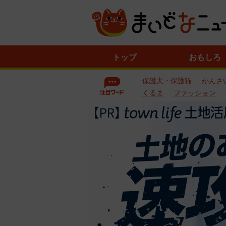
ニ
トップ
おもしろ
ュ
ー
保護犬・保護猫
かんさ
ス
一
くるま
ファッション
覧