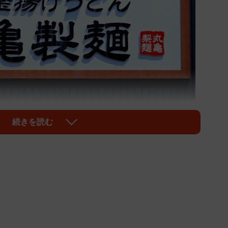
続きを読む
1/2
像はイメージです（beeboys/stock.adobe.com）
」。実は、「かけだし」のおかわりが無料だと知ってい
donmarugame）が、かけだしの「おすすめアレンジ」を
プラスして…