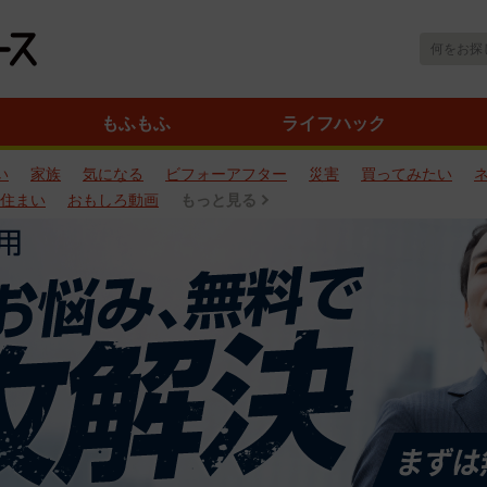
もふもふ
ライフハック
い
家族
気になる
ビフォーアフター
災害
買ってみたい
住まい
おもしろ動画
もっと見る