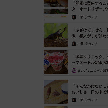
「即座に案内するこ
き オートリザーブ
中将 タカノリ
「ふざけてません…
虫 職人が手がけた
ル」
中将 タカノリ
「城本クリニック」
ップヌードルCMが2
まいどなニュース調
「そんなわけない…
おいしさ 口の中で
中将 タカノリ