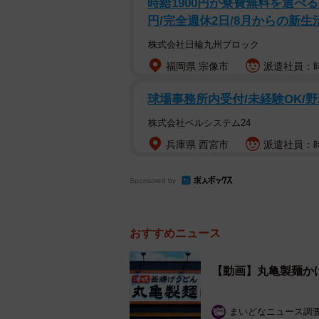
時給1900円か寮費無料を選べ
※店舗によっては、かけだしサーバ
円/完全週休2日/8月からの新生
タッフの方に声を掛けしましょう。
株式会社日輪九州ブロック
この投稿には、「うまそう」「えー
福岡県 宗像市
派遣社員：時給
た、締めの一杯にするアイデアにつ
球場事務所内受付/未経験OK/野
られていました。
株式会社ベルシステム24
兵庫県 西宮市
派遣社員：時
Sponsored by
おすすめニュース
【動画】丸亀製麺か
まいどなニュース調