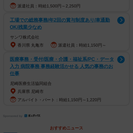
派遣社員：時給1,500円～2,250円
工場での総務事務/年2回の賞与制度あり/車通勤
1/4
OK/残業少なめ
量がとんでもないお弁当（提供：ｼﾊﾞｻﾝさん）
サンワ株式会社
香川県 丸亀市
派遣社員：時給1,150円～
医療事務・受付/医療・介護・福祉系/PC・データ
入力 病院事務 事務経験活かせる 人気の事務のお
仕事
尼崎医療生活協同組合
兵庫県 尼崎市
アルバイト・パート：時給1,150円～1,220円
Sponsored by
おすすめニュース
ーーこのお弁当を見た時は？