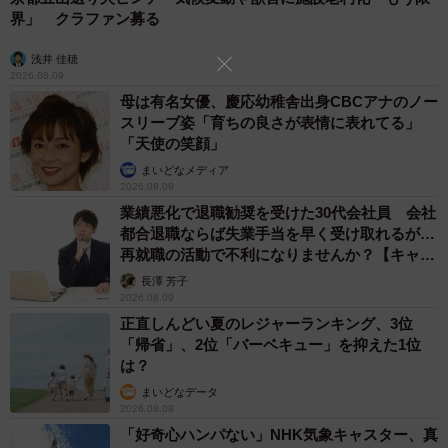
に“アホ”サイズなお弁当。
界」 クラファン募る
浅井 佳穂
これを職場に持ち込むセンスと、それを実現してくれたお
2026.08.09
弁当担当の方の愛情も相まって、笑いと満腹感を届ける最
母は有名女優、慶応幼稚舎出身CBCアナのノー
スリーブ姿「育ちの良さが表情に表れてる」
高の一品になりましたね。
「天使の笑顔」
まいどなメディア
14日からメニューが新しくなります🍱✨
2026.08.09
価格および一部メニュー変更を行ないます。
業績悪化で退職勧奨を受けた30代会社員 会社
都合退職ならば失業手当を早く受け取れるが…
再就職の活動で不利になりませんか？【キャリ
ご来店をお待ちしています！！！
アカウンセラーが解説】
長澤 芳子
2026.08.09
電話注文
正直しんどい夏のレジャーランキング、3位
Uber
「帰省」、2位「バーベキュー」を抑えた1位
は？
出前館
まいどなデータ
承ります！！！
2026.08.09
「好奇心ハンパない」NHK気象キャスター、真