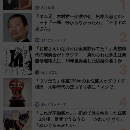
古川 諭香
「キム兄」木村祐一が激やせ、松本人志と2シ
ョット「一瞬、分からなかったわ」「テキヤの
兄さん」
まいどなメディア
「お前さえいなければ金賞取れてた！」高校時
代の演奏会がトラウマ……責められた学生は楽
器修理職人に 10年後再会した因縁の相手から
思わぬ申し出【漫画】
海川 まこと
「ウソだろ」体重130kgの女性芸人オダウエダ
植田 大学時代のほっそり姿に「マジで」
2/4
まいどなメディア
届きたてのマンモス弁当！（提供：ｼﾊﾞｻﾝさん）
「これが不動柴か…」初めて外を散歩した豆柴
→2分後、足元でうるうる 「かわいすぎる」
「お弁当は総重量1.8キロのさらにご飯大盛りになっていま
「ぬいぐるみみたい」