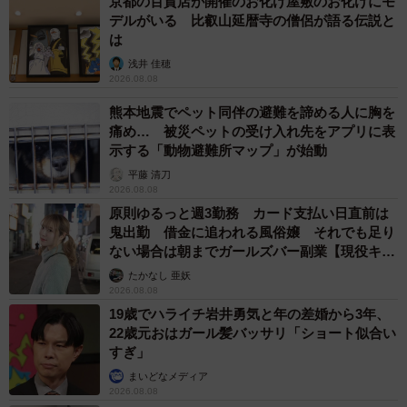
京都の百貨店が開催のお化け屋敷のお化けにモ
デルがいる 比叡山延暦寺の僧侶が語る伝説と
は
浅井 佳穂
2026.08.08
熊本地震でペット同伴の避難を諦める人に胸を
痛め… 被災ペットの受け入れ先をアプリに表
示する「動物避難所マップ」が始動
平藤 清刀
2026.08.08
原則ゆるっと週3勤務 カード支払い日直前は
鬼出勤 借金に追われる風俗嬢 それでも足り
ない場合は朝までガールズバー副業【現役キャ
ストに取材】
たかなし 亜妖
2026.08.08
19歳でハライチ岩井勇気と年の差婚から3年、
22歳元おはガール髪バッサリ「ショート似合い
すぎ」
まいどなメディア
2026.08.08