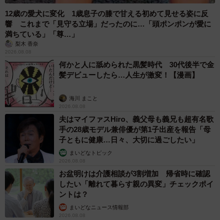
12歳の愛犬に変化 1歳息子の膝で甘える初めて見せる姿に反
響 これまで「見守る立場」だったのに…「頭ポンポンが愛に
満ちている」「尊…」
梨木 香奈
2026.08.08
何かと人に舐められた黒髪時代 30代後半で金
髪デビューしたら…人生が激変！【漫画】
海川 まこと
2026.08.08
夫はマイファスHiro、義父母も義兄も超有名歌
手の28歳モデル兼俳優が第1子出産を報告「母
子ともに健康…日々、大切に過ごしたい」
まいどなトピック
2026.08.08
お盆明けは介護相談が3割増加 帰省時に確認
したい「離れて暮らす親の異変」チェックポイ
ントは？
まいどなニュース情報部
2026.08.08