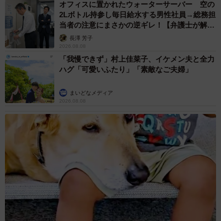
オフィスに置かれたウォーターサーバー 空の
2Lボトル持参し毎日給水する男性社員→総務担
当者の注意にまさかの逆ギレ！【弁護士が解
説】
長澤 芳子
2026.08.08
「我慢できず」村上佳菜子、イケメン夫と全力
ハグ「可愛いふたり」「素敵なご夫婦」
まいどなメディア
2026.08.08