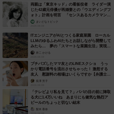
両親は「東京キッド」の看板役者 ライダー演
じた42歳元俳優が再婚妻との「ウエディングフ
ォト」計画を明言 「センスあるカメラマン求
む」
まいどなトピック
2026.08.08
ITエンジニアがAIとつくる家庭菜園 ローカル
LLMのゆるふわAIたちとお話しながら開墾して
みたら… 夢の「スマートな菜園生活」実現な
るか
井二 かける
2026.08.08
プチバズしたママ友とのLINEスクショ うっ
かり電話番号を流出させちゃった！ 激怒する
友人 慰謝料の相場はいくらですか【弁護士が
解説】
長澤 芳子
2026.08.08
「テレビより私を見て？」パパの目の前に陣取
る犬に1.4万いいね あまりにも健気な熱烈ア
ピールのちょっと切ない結末
梨木 香奈
2026.08.08