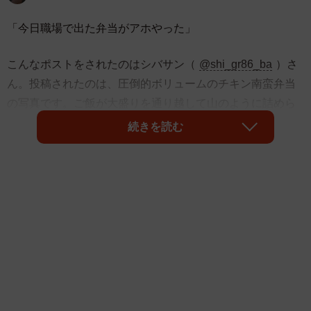
「今日職場で出た弁当がアホやった」
こんなポストをされたのはシバサン（
@shi_gr86_ba
）さ
ん。投稿されたのは、圧倒的ボリュームのチキン南蛮弁当
の写真です。ご飯が大盛りを通り越して山のように詰めら
れ、上にはチキン南蛮がぎっしり12個も。容器のフタも閉
続きを読む
まりそうにない圧巻のサイズ感がX上で注目を集めました。
「いやこれは“弁当”の範疇超えてるやろ」
「お弁当担当のセンス好きすぎる」
「真面目にお腹壊しそうな量で草」
「何人分の弁当？って声出た」
ポストをされたシバサンさんにお話を聞きました。