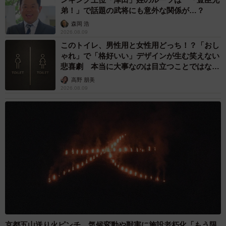
弟！」で話題の武将にも意外な関係が…？
メガ盛りマンモス弁当のメニュー一覧！（提供：ｼﾊﾞｻﾝさん）
森岡 浩
2026.08.09
このトイレ、男性用と女性用どっち！？「おし
ゃれ」で「格好いい」デザインが生む笑えない
悲喜劇 本当に大事なのは目立つことではな
く…
高野 朋美
2026.08.09
4/4
メガ盛りマンモス弁当のメニュー一覧Part2！（提供：ｼﾊﾞｻﾝさん）
チキン南蛮12個にご飯3合超え、総重量1.8kgというまさ
京都五山送り火ピンチ 気候変動や獣害に施設老朽化「もう限