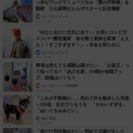
メガ盛りマンモス弁当 淡路総本店
っ赤なワンピでミュージカル「愛の不時着」を
観劇 三山凌輝さんらポスターと記念撮影
大阪市東淀川区菅原3-4-2
まいどなトピック
06-6195-9560
#マンモス弁当
#マンモス弁当淡路総本店
#
2026.08.09
マンモス
#メガ盛り
pic.twitter.com/zyup7tlyJC
「右ひじ左ひじ交互に見て♪」お笑いコンビ元
メンバー髪型激変 命を救う資格を取得「ええ
— メガ盛りマンモス弁当 淡路総本店
え！！すごすぎます！」→本名も明らかに
(@megamorimanmosu)
March 13, 2025
まいどなメディア
2026.08.09
今日職場で出た弁当がアホやった
帰省は控えても感謝は届けたい…「お盆玉」っ
pic.twitter.com/Tgutskxn2d
て知ってる？「あげる派」の4割が金額アッ
プ、相場はいくら？
— ｼﾊﾞｻﾝ (@shi_GR86_ba)
April 17, 2025
まいどなニュース情報部
2026.08.09
「これが不動柴か…」初めて外を散歩した豆柴
→2分後、足元でうるうる 「かわいすぎる」
「ぬいぐるみみたい」
梨木 香奈
2026.08.09
「体だけ別生物みたい」初めて川遊びをした