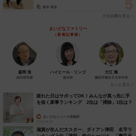
す。完食できなかったので、半分食べて持ち帰り、夜に半
梨木 香奈
分食べました」
６位以降を見る
ーー他の方の反応は？
まいどなファミリー
（新着記事順）
「他の方はみんな大爆笑で写真を撮っていました」
森岡 浩
ハイヒール・リンゴ
大江 篤
姓氏研究家
漫才師
園田学園女子大学学長
もっと見る
疲れた日はサボってOK！みんなが真っ先に手
を抜く家事ランキング 2位は「掃除」1位は？
まいどなニュース情報部
2026.08.09
滋賀が生んだ大スター、ダイアン津田 名字ラ
ンキング上位「津田」姓のルーツは 「豊臣兄
3/4