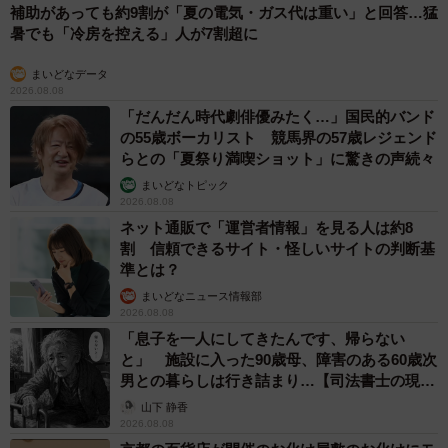
補助があっても約9割が「夏の電気・ガス代は重い」と回答…猛
暑でも「冷房を控える」人が7割超に
まいどなデータ
2026.08.08
「だんだん時代劇俳優みたく…」国民的バンド
の55歳ボーカリスト 競馬界の57歳レジェンド
らとの「夏祭り満喫ショット」に驚きの声続々
まいどなトピック
2026.08.08
ネット通販で「運営者情報」を見る人は約8
割 信頼できるサイト・怪しいサイトの判断基
準とは？
まいどなニュース情報部
2026.08.08
「息子を一人にしてきたんです、帰らない
と」 施設に入った90歳母、障害のある60歳次
男との暮らしは行き詰まり…【司法書士の現場
から】
山下 静香
2026.08.08