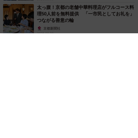
太っ腹！京都の老舗中華料理店がフルコース料
理50人前を無料提供 「一市民としてお礼を」
つながる善意の輪
京都新聞社
2026.08.08
ボロボロで不細工なおじいちゃん猫に一目惚
れ エイズだし手がかかるけど…おうちで暮ら
すと「おじ猫」だって可愛くなったよ！
鶴野 浩己
2026.08.08