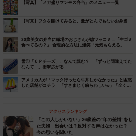
【写真】「メガ盛りマンモス弁当」のメニュー一覧
「想像以上の山盛りが来た！です」
【写真】フタを開けてみると、量がとんでもないお弁当
ーーこのお弁当が採用された経緯は？
30歳美女の弁当に職場のおじさんが総ツッコミ→「生ゴミ
食べてるの？」 合理的な方法に爆笑「元気もらえる」
「年に1回お弁当の支給があり、頼めるのですが、今まで和
食みたいな少食な弁当ばかりだったので今年はチキン南蛮
雪印「６Ｐチーズ」←なんて読む？ 「ずっと間違えてた
弁当大盛りをリクエストすると、お弁当担当の人がわざわ
なんて…」衝撃広がる
ざメガ盛りマンモス弁当まで買いに行ってくれました」
アメリカ人が「マック行ったら牛丼しかなかった」と困惑
した店舗がコチラ 「すさまじく紛らわしいw」「全く同
ーー量はどれぐらいだったのでしょう？
じ色使いだから」
「チキン南蛮12個、ご飯は3合以上ありそうです」
アクセスランキング
ーー完食できたのでしょうか？
「この人しかいない」26歳差の“年の差婚”をし
た夫婦 出会いは？反対する声はなかった？
今の思いを聞いた