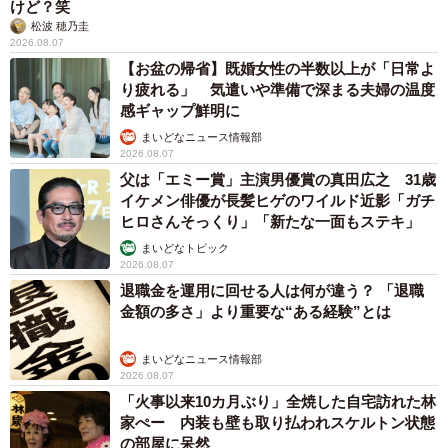
けど？笑
松波 穂乃圭
2026.08.07
【お盆の帰省】既婚女性の半数以上が「日常よ
り疲れる」 気遣いや準備で深まる夫婦の温度
感ギャップ鮮明に
まいどなニュース情報部
2026.08.07
父は「エミー賞」主演男優賞の真田広之 31歳
イケメン俳優が長髪ヒゲのワイルド近影「ガチ
ヒロさんそっくり」「新たな一面もステキ」
まいどなトピック
2026.08.07
退職金を運用に回せる人は何が違う？ 「退職
金額の多さ」より重要な“ある経験”とは
まいどなニュース情報部
2026.08.07
「火事以来10カ月ぶり」全焼した自宅訪れた林
家ぺー 内装も壁も取り払われスケルトン状態
の部屋に呆然