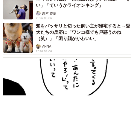
い」「ていうかライオンキング」
梨木 香奈
2026.08.06
髪をバッサリと切った飼い主が帰宅すると→愛
犬たちの反応に「ワンコ様でも戸惑うのね
（笑）」「困り顔がかわいい」
ANNA
2026.08.06
「誰かみたいにならなきゃ」 他人を正解にして生きてきた母