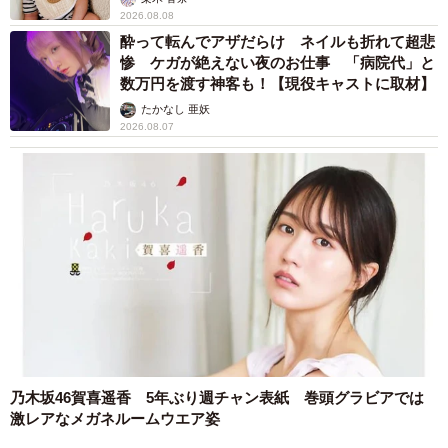
2026.08.08
酔って転んでアザだらけ ネイルも折れて超悲
惨 ケガが絶えない夜のお仕事 「病院代」と
数万円を渡す神客も！【現役キャストに取材】
たかなし 亜妖
2026.08.07
乃木坂46賀喜遥香 5年ぶり週チャン表紙 巻頭グラビアでは
激レアなメガネルームウエア姿