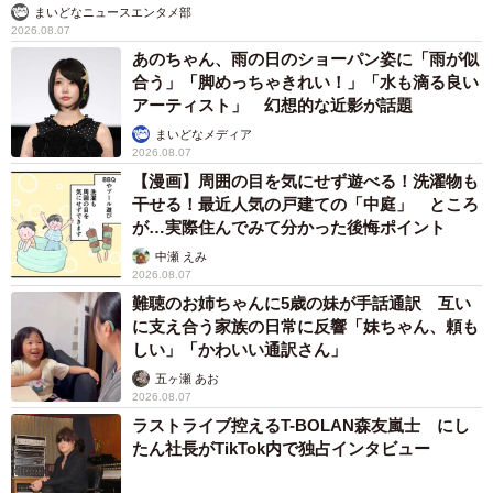
まいどなニュースエンタメ部
2026.08.07
あのちゃん、雨の日のショーパン姿に「雨が似
合う」「脚めっちゃきれい！」「水も滴る良い
アーティスト」 幻想的な近影が話題
まいどなメディア
2026.08.07
【漫画】周囲の目を気にせず遊べる！洗濯物も
干せる！最近人気の戸建ての「中庭」 ところ
が…実際住んでみて分かった後悔ポイント
中瀬 えみ
2026.08.07
難聴のお姉ちゃんに5歳の妹が手話通訳 互い
に支え合う家族の日常に反響「妹ちゃん、頼も
しい」「かわいい通訳さん」
五ヶ瀬 あお
2026.08.07
ラストライブ控えるT-BOLAN森友嵐士 にし
たん社長がTikTok内で独占インタビュー