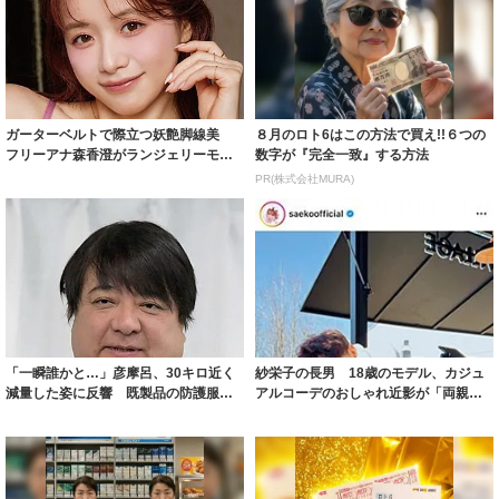
ガーターベルトで際立つ妖艶脚線美
８月のロト6はこの方法で買え!!６つの
フリーアナ森香澄がランジェリーモデ
数字が『完全一致』する方法
ルに ｢PE...
PR(株式会社MURA)
「一瞬誰かと…」彦摩呂、30キロ近く
紗栄子の長男 18歳のモデル、カジュ
減量した姿に反響 既製品の防護服が
アルコーデのおしゃれ近影が「両親の
着られると...
いいとこ取...