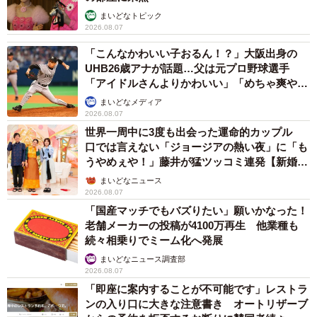
まいどなトピック
2026.08.07
「こんなかわいい子おるん！？」大阪出身の
UHB26歳アナが話題…父は元プロ野球選手
「アイドルさんよりかわいい」「めちゃ爽や
か」
まいどなメディア
2026.08.07
世界一周中に3度も出会った運命的カップル
口では言えない「ジョージアの熱い夜」に「も
うやめぇや！」藤井が猛ツッコミ連発【新婚さ
ん】
まいどなニュース
2026.08.07
「国産マッチでもバズりたい」願いかなった！
老舗メーカーの投稿が4100万再生 他業種も
続々相乗りでミーム化へ発展
まいどなニュース調査部
2026.08.07
「即座に案内することが不可能です」レストラ
ンの入り口に大きな注意書き オートリザーブ