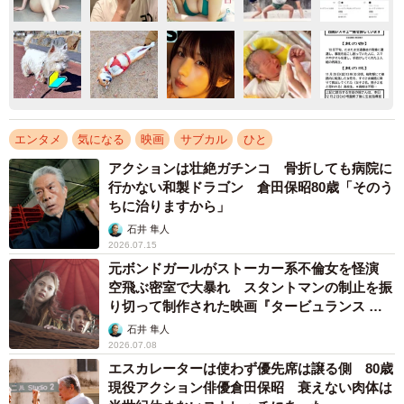
エンタメ
気になる
映画
サブカル
ひと
アクションは壮絶ガチンコ 骨折しても病院に
行かない和製ドラゴン 倉田保昭80歳「そのう
ちに治りますから」
石井 隼人
2026.07.15
元ボンドガールがストーカー系不倫女を怪演
空飛ぶ密室で大暴れ スタントマンの制止を振
り切って制作された映画『タービュランス 絶
空16000フィート』
石井 隼人
2026.07.08
エスカレーターは使わず優先席は譲る側 80歳
現役アクション俳優倉田保昭 衰えない肉体は