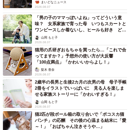
まいどなニュース
2026.08.07
「男の子のママっぽいよね」ってどういう意
味？ 女系家族で育った母 いつもスカートと
ワンピースしか着ないし、ヒールも好き どの
へんが…
山岡 もと子
2026.08.07
猫用の爪研ぎおもちゃを買ったら…「これで合
ってますか？」予想外の使い方が大反響
「100点満点」「かわいいからよし！」
梨木 香奈
2026.08.07
2歳半の長男と生後2カ月の次男の母 母子手帳
2冊をイラストでいっぱいに 見る人を楽しま
せる家族ストーリーに「かわいすぎる！」
山岡 もと子
2026.08.07
猫2匹が段ボール箱の取り合いで「ポコスカ猫
パンチ」の応酬 その後の心温まる結末に「愛
～！」「おばちゃん泣きそうや…」