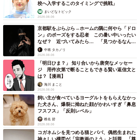
校へ入学するこのタイミングで挑戦」
まいどなトピック
2026.08.06
京都駅をぶらぶら→ホームの隅に何やら「ドロ
ン」のポーズをする忍者 この暑い中いったい
なぜ？ 近づいてみたら… 「見つかるなんて
未熟」
中将 タカノリ
2026.08.06
「明日ひま？」 知り合いから唐突なメッセー
ジ 用件次第で断ることもできる賢い返信文と
は？【漫画】
海川 まこと
2026.08.06
飼い主が食べているヨーグルトをもらえなかっ
た犬さん、爆裂に拗ねた顔がかわいすぎ「鼻息
フスフス」「反則レベル」
椎名 碧
2026.08.06
コガネムシを見つめる猫とパパ、偶然生まれた
神々しい構図が「宗教画のよう」と話題 「尊