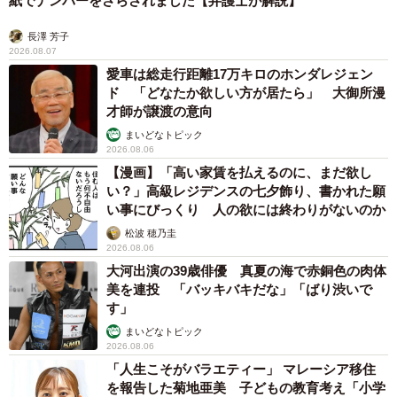
紙でナンバーをさらされました【弁護士が解説】
長澤 芳子
2026.08.07
愛車は総走行距離17万キロのホンダレジェン
ド 「どなたか欲しい方が居たら」 大御所漫
才師が譲渡の意向
まいどなトピック
2026.08.06
【漫画】「高い家賃を払えるのに、まだ欲し
い？」高級レジデンスの七夕飾り、書かれた願
い事にびっくり 人の欲には終わりがないのか
松波 穂乃圭
2026.08.06
大河出演の39歳俳優 真夏の海で赤銅色の肉体
美を連投 「バッキバキだな」「ばり渋いで
す」
まいどなトピック
2026.08.06
「人生こそがバラエティー」 マレーシア移住
を報告した菊地亜美 子どもの教育考え「小学