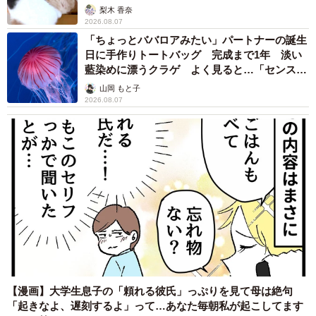
梨木 香奈
2026.08.07
「ちょっとババロアみたい」パートナーの誕生
日に手作りトートバッグ 完成まで1年 淡い
藍染めに漂うクラゲ よく見ると…「センスす
ごい」
山岡 もと子
2026.08.07
【漫画】大学生息子の「頼れる彼氏」っぷりを見て母は絶句
「起きなよ、遅刻するよ」って…あなた毎朝私が起こしてます