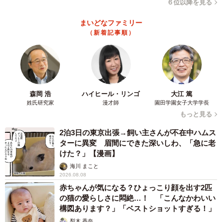
６位以降を見る
まいどなファミリー
（新着記事順）
森岡 浩
ハイヒール・リンゴ
大江 篤
姓氏研究家
漫才師
園田学園女子大学学長
もっと見る
2泊3日の東京出張→飼い主さんが不在中ハムス
ターに異変 眉間にできた深いしわ、「急に老
けた？」【漫画】
海川 まこと
2026.08.08
赤ちゃんが気になる？ひょっこり顔を出す2匹
の猫の愛らしさに悶絶…！ 「こんなかわいい
構図あります？」「ベストショットすぎる！」
梨木 香奈