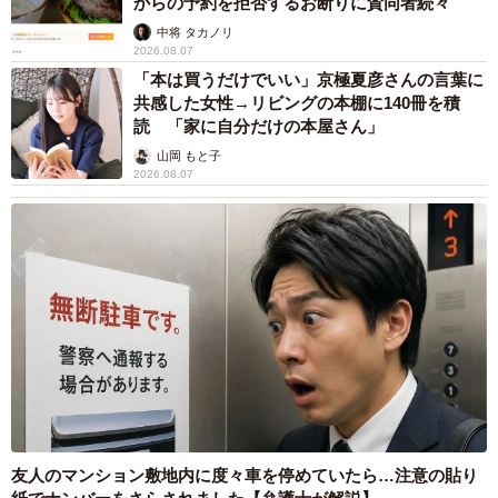
からの予約を拒否するお断りに賛同者続々
中将 タカノリ
2026.08.07
「本は買うだけでいい」京極夏彦さんの言葉に
共感した女性→リビングの本棚に140冊を積
読 「家に自分だけの本屋さん」
山岡 もと子
2026.08.07
友人のマンション敷地内に度々車を停めていたら…注意の貼り