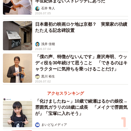
半世紀休まないストレッチにあった
石井 隼人
2026.07.05
日本最初の映画ロケ地は京都？ 実業家の功績
たたえる記念碑設置
浅井 佳穂
2026.07.04
「僕の声、特徴がないんです」唐沢寿明、ウッ
ディ役を30年続けて思うこと 「できるのはキ
ャラクターに気持ちを乗っけることだけ」
黒川 裕生
2026.07.02
アクセスランキング
「化けましたね～」10歳で綾瀬はるかの娘役→
雰囲気ガラリの18歳に成長 「メイクで雰囲気
が」「宝塚に入れそう」
まいどなメディア