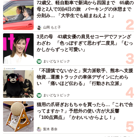
72歳父、軽自動車で新潟から四国まで 65歳の
母と2人で3泊4日の旅 パーキングの休憩まで
分刻み… 「大学生でも組まねえよ！」
山岡 もと子
3児の母 43歳女優の肩見せコーデでファンざ
わざわ 「色っぽすぎて思わず二度見」「むっ
かしからずっと可愛い」
まいどなトピック
「不謹慎でないかと」実力派歌手、熊本へ支援
物資…運搬トラックの車体デザインにためら
い 「痛いほど伝わる」「行動され立派」
まいどなトピック
猫用の爪研ぎおもちゃを買ったら…「これで合
ってますか？」予想外の使い方が大反響
「100点満点」「かわいいからよし！」
梨木 香奈