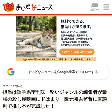
まいどなニュースをGoogle検索でフォローする
2025.10.07(Tue)
担当は語学系季刊誌 堅いジャンルの編集者が最
強の殺し屋映画にドはまり 阪元裕吾監督に直談
判で推し本が完成した！