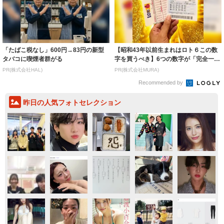
「たばこ税なし」600円→83円の新型
【昭和43年以前生まれはロト６この数
タバコに喫煙者群がる
字を買うべき】6つの数字が「完全一
致」する方...
PR(株式会社HAL)
PR(株式会社MURA)
Recommended by
昨日の人気フォトセレクション