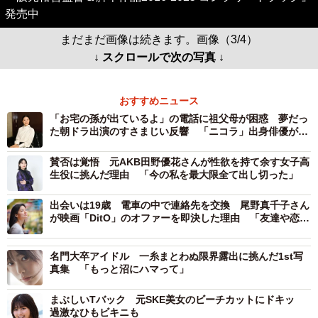
発売中
まだまだ画像は続きます。画像（3/4）
↓ スクロールで次の写真 ↓
おすすめニュース
「お宅の孫が出ているよ」の電話に祖父母が困惑 夢だっ
た朝ドラ出演のすさまじい反響 「ニコラ」出身俳優が目
指す「また会いたいと思わせる人」
賛否は覚悟 元AKB田野優花さんが性欲を持て余す女子高
生役に挑んだ理由 「今の私を最大限全て出し切った」
出会いは19歳 電車の中で連絡先を交換 尾野真千子さん
が映画「DitO」のオファーを即決した理由 「友達や恋人
を通り越して身内のよう。腐れ縁ね」
名門大卒アイドル 一糸まとわぬ限界露出に挑んだ1st写
真集 「もっと沼にハマって」
まぶしいTバック 元SKE美女のビーチカットにドキッ
過激なひもビキニも