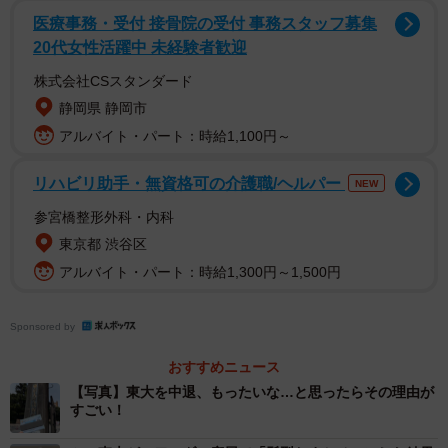
進学。しかし受験の時期やシステムが日本と異なり、奨学
医療事務・受付 接骨院の受付 事務スタッフ募集
金の合否も夏以降でないとわからなかったので、ひとまず
20代女性活躍中 未経験者歓迎
東大に通った期間があるということだ。
株式会社CSスタンダード
静岡県 静岡市
アルバイト・パート：時給1,100円～
リハビリ助手・無資格可の介護職/ヘルパー
NEW
参宮橋整形外科・内科
東京都 渋谷区
アルバイト・パート：時給1,300円～1,500円
Sponsored by
おすすめニュース
【写真】東大を中退、もったいな…と思ったらその理由が
すごい！