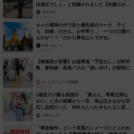
法違反でしょ」と指摘されました【弁護士が解
説】
長澤 芳子
2026.08.06
タイの電車の中で見た優先席のマーク 子ど
も、妊娠、けが人、お年寄り… 一つだけ謎の
ものが！？「だから黄色なんですね」
中将 タカノリ
2026.08.06
【物価高が直撃】お盆帰省「予定なし」が約半
数 新幹線・高速バスの「使い分け」が鮮明に
まいどなニュース情報部
2026.08.06
1歳息子が腕を亜脱臼 「奥さん、専業主婦な
のに」と夫の後輩から一言 母は泣きながら対
応し必死だった 何年もたった今もたまに思い
出し…
山岡 もと子
2026.08.06
「事故物件」という言葉のイメージにとらわれ