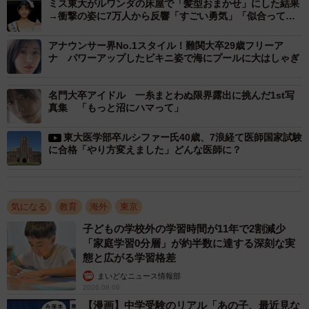
ミス東大がルワンダの床屋で「髪型おまかせ」にした結果
→衝撃の姿に7万人から反響「すごい勇気」「似合って
る」
アナウンサー界No.1スタイル！難関大卒29歳フリーア
ナ パワーアップしたビキニ姿で海にプールに大はしゃぎ
名門大卒アイドル 一糸まとわぬ限界露出に挑んだ1st写
真集 「もっと沼にハマって」
東大医学部卒ルシファー氏40歳、7浪経て医師国家試験
に合格「やり方変えました」どんな医師に？
気になる
教育
海外
東京
子どもの学校外の学習時間が11年で2割減少
「家庭学習0分層」が約半数に達する深刻な実
態と広がる学習格差
まいどなニュース情報部
2026.08.06
【漫画】中学受験のリアル「あの子、最近見な