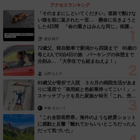
アクセスランキング
など数々の驚きの声が寄せられている。
「そのままにしといてください」道路で動けな
い猫を前に返された一言… 懸命に生きようと
した4日間 「命の重さはみんな同じ」保護団
現在、オランダに移住しソフトウェアエンジニアとして働
体代表の訴え
き始めたしのさん。前向きな理由で休学、中退するケース
渡辺 晴子
もあるのだとあらためて思い知らされるエピソードだっ
72歳父、軽自動車で新潟から四国まで 65歳の
た。
母と2人で3泊4日の旅 パーキングの休憩まで
分刻み… 「大学生でも組まねえよ！」
しのさん関連情報
山岡 もと子
Xアカウント：
https://x.com/shino1609
83歳父が骨折で入院 ３カ月の病院生活があま
りに退屈で「画用紙と色鉛筆持ってこい！」→
退学
スケッチブックを見た家族が仰天「これ、売れ
ますよ…」
4年間無料で休学させてくれた懐の深さに感謝……
中将 タカノリ
pic.twitter.com/x4Nenfp426
「これ全部長野県」海外のような絶景ショット
に感動と反響「離れてからいいところだったん
— しの (@shino1609)
August 22, 2025
だって気づいた」