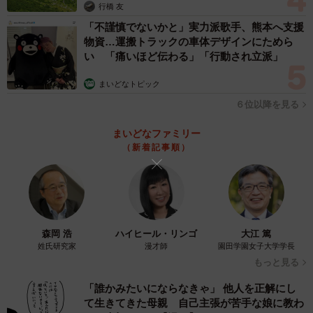
行橋 友
「不謹慎でないかと」実力派歌手、熊本へ支援
物資…運搬トラックの車体デザインにためら
い 「痛いほど伝わる」「行動され立派」
まいどなトピック
６位以降を見る
まいどなファミリー
（新着記事順）
森岡 浩
ハイヒール・リンゴ
大江 篤
姓氏研究家
漫才師
園田学園女子大学学長
もっと見る
「誰かみたいにならなきゃ」 他人を正解にし
て生きてきた母親 自己主張が苦手な娘に教わ