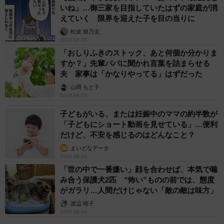
いね」…御三家を目指していたはずの家庭が消
えていく 限界を迎えた子を目の当りに
2/2
松波 穂乃圭
2026.08.05
オックスフォード大で修士号を取得したしのさん（しのさん提供）
「おしりふきのストック、あと何個か分かりま
すか？」先輩パパに聞かれ言葉を詰まらせる
この度、オックスフォード大を卒業し、進路も決まったた
夫 家事は「かなりやってる」はずだった
め4年間休学していた東大を晴れて中退。「退学 4年間無料
山岡 もと子
で休学させてくれた懐の深さに感謝……」と校門を前に撮
2026.08.05
影した写真に対し、SNSユーザー達からは
子どもがいる、または妊娠中のママの約半数が
「子どもにショート動画を見せている」…便利
「このポストだけ見て心配しましたが、海外で修士号を取
だけど、不安を感じるのはどんなこと？
られたんですね ほっとしました 」
まいどなデータ
2026.08.04
「東大入学の価値は永遠に消えないし、これは勝ちパター
「世の中で一番嫌い」顔を合わせば、本気で噛
ンや」
み合う保護犬2匹 “怖い”ものの前では、態度
「履歴書の欄時系列面白そう」
がガラリ…人間だけじゃない「敵の敵は味方」
「もったいなーと思ったら化け物やった」
渡辺 晴子
2026.08.04
「東大が滑り止め概念初めて」