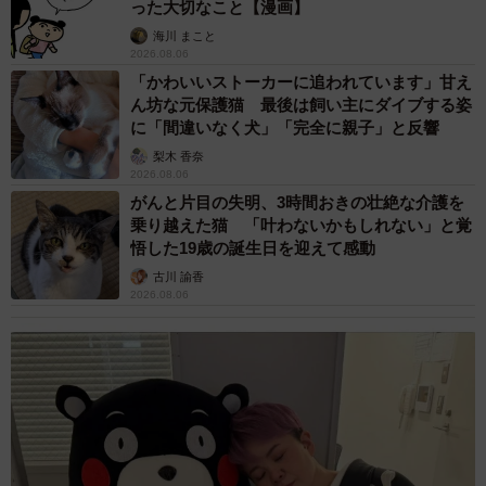
った大切なこと【漫画】
海川 まこと
2026.08.06
「かわいいストーカーに追われています」甘え
ん坊な元保護猫 最後は飼い主にダイブする姿
に「間違いなく犬」「完全に親子」と反響
梨木 香奈
2026.08.06
がんと片目の失明、3時間おきの壮絶な介護を
乗り越えた猫 「叶わないかもしれない」と覚
悟した19歳の誕生日を迎えて感動
古川 諭香
2026.08.06