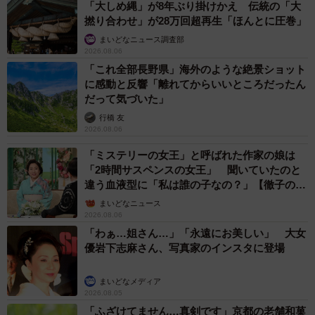
「大しめ縄」が8年ぶり掛けかえ 伝統の「大
撚り合わせ」が28万回超再生「ほんとに圧巻」
まいどなニュース調査部
2026.08.06
「これ全部長野県」海外のような絶景ショット
に感動と反響「離れてからいいところだったん
だって気づいた」
行橋 友
2026.08.06
「ミステリーの女王」と呼ばれた作家の娘は
「2時間サスペンスの女王」 聞いていたのと
違う血液型に「私は誰の子なの？」【徹子の部
屋】
まいどなニュース
2026.08.06
「わぁ…姐さん…」「永遠にお美しい」 大女
優岩下志麻さん、写真家のインスタに登場
まいどなメディア
2026.08.05
「ふざけてません…真剣です」京都の老舗和菓