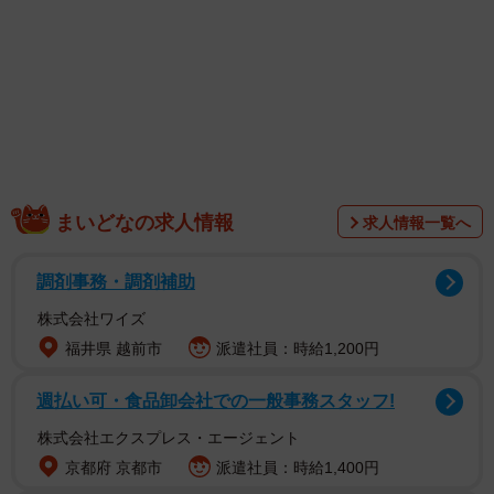
まいどなの求人情報
求人情報一覧へ
調剤事務・調剤補助
株式会社ワイズ
福井県 越前市
派遣社員：時給1,200円
1/2
週払い可・食品卸会社での一般事務スタッフ!
東大を中退…その驚きの理由は？
株式会社エクスプレス・エージェント
京都府 京都市
派遣社員：時給1,400円
しのさんは高校卒業後、イギリスの
オックスフォード大
に