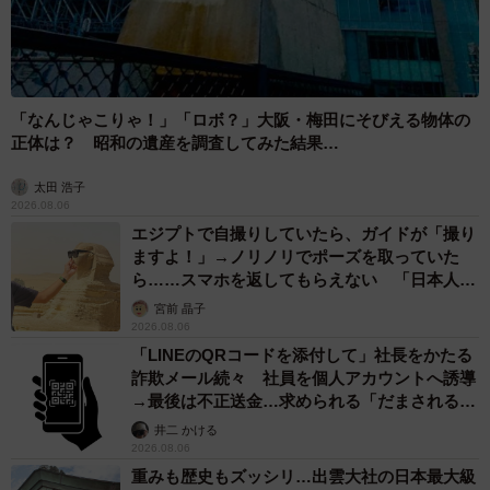
「なんじゃこりゃ！」「ロボ？」大阪・梅田にそびえる物体の
正体は？ 昭和の遺産を調査してみた結果…
太田 浩子
2026.08.06
エジプトで自撮りしていたら、ガイドが「撮り
ますよ！」→ノリノリでポーズを取っていた
ら……スマホを返してもらえない 「日本人は
カモ代表かも」「私は6時間で3万円払った」
宮前 晶子
2026.08.06
「LINEのQRコードを添付して」社長をかたる
詐欺メール続々 社員を個人アカウントへ誘導
→最後は不正送金…求められる「だまされる前
提」の対策
井二 かける
2026.08.06
重みも歴史もズッシリ…出雲大社の日本最大級