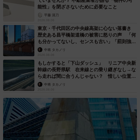
ていませんか？ 不動産業者が語る「物件の可
能性」を閉ざさないために必要なこと
平藤 清刀
2026.08.06
東京・千代田区の中央線高架に心ない落書き
歴史ある昌平橋架道橋の被害に怒りの声 「何
も分かってないし、センスも古い」「罰則強化
して」
中将 タカノリ
2026.08.06
もしかすると「下山ダッシュ」 リニア中央新
幹線の長野県駅 在来線との乗り継ぎなし→な
ら走れば間に合うんじゃない？ 惜しい位置関
係が反響
中将 タカノリ
2026.08.06