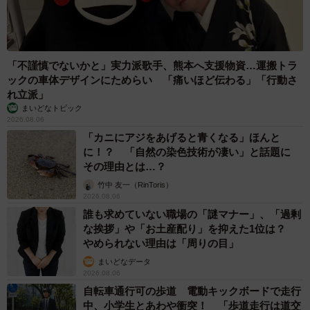
「不謹慎でないかと」実力派歌手、熊本へ支援物資…運搬トラ
ックの車体デザインにためらい 「痛いほど伝わる」「行動さ
れ立派」
まいどなトピック
2026.08.06
「カニにアジをあげると青くなる」ほんと
に！？ 「自然の染色技術が凄い」と話題に
その理由とは…？
竹中 友一（RinToris）
2026.08.06
誰も求めていない職場の「謎マナー」、「過剰
な挨拶」や「お土産配り」を抑えた1位は？
やめられない理由は「周りの目」
まいどなデータ
2026.08.06
自転車通行可の歩道 電動キックボードで走行
中、小学生とあわや衝突！ 「歩道走行は道交