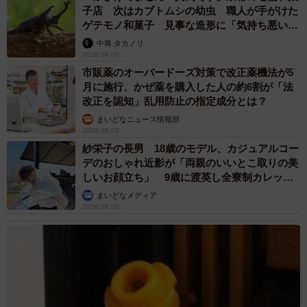
子店 次はカブトムシの幼虫 職人が手がけた
ゲテモノ和菓子 見事な造形に「気持ち悪いく
らいリアル」
中将 タカノリ
2026.08.05
市販薬のオーバードーズ対策で改正薬機法が5
月に施行、かぜ薬を購入した人の約6割が「法
改正を認知」乱用防止の指定成分とは？
まいどなニュース情報部
2026.08.05
紗栄子の長男 18歳のモデル、カジュアルコー
デのおしゃれ近影が「両親のいいとこ取りの美
しいお顔立ち」 9歳に渡英し全寮制カレッジ
で学ぶ
まいどなメディア
2026.08.05