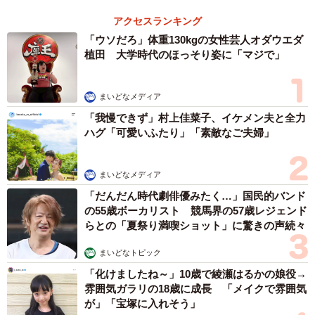
アクセスランキング
「ウソだろ」体重130kgの女性芸人オダウエダ
植田 大学時代のほっそり姿に「マジで」
まいどなメディア
「我慢できず」村上佳菜子、イケメン夫と全力
ハグ「可愛いふたり」「素敵なご夫婦」
まいどなメディア
「だんだん時代劇俳優みたく…」国民的バンド
の55歳ボーカリスト 競馬界の57歳レジェンド
らとの「夏祭り満喫ショット」に驚きの声続々
まいどなトピック
「化けましたね～」10歳で綾瀬はるかの娘役→
雰囲気ガラリの18歳に成長 「メイクで雰囲気
が」「宝塚に入れそう」