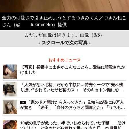
全力の可愛さで引き止めようとするつきみくん／つきみねこ
さん（@____tukimineko）提供
まだまだ画像は続きます。画像（3/5）
↓ スクロールで次の写真 ↓
おすすめニュース
【写真】昼寝中にまさかこんなことを…愛猫に暗殺されか
けました
「人気がない毛柄」だから半額に…特売ケージで“売れ残
り扱い”されていたサビ柄のスコ そのキョトン顔に心奪
われ、大切な家族に
「家のドア開けたら入ってきた」見知らぬ猫に16万人
が驚き 「迷子」「自分のおうちと間違えた」「うちもあ
りました」
10歳の息子が救った、棒でいじめられていた子猫 「助け
てほしい」と泣きながら連れて帰ってきた日 22歳目前の