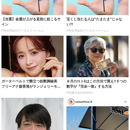
【当選】金運が上がる直前に起こるサ
宝くじ当たる人は“たまたま”じゃな
イン
い?!
PR(合同会社デジタルファーム )
PR(合同会社デジタルファーム )
ガーターベルトで際立つ妖艶脚線美
８月のロト6はこの方法で買え!!６つの
フリーアナ森香澄がランジェリーモデ
数字が『完全一致』する方法
ルに ｢PE...
PR(株式会社MURA)