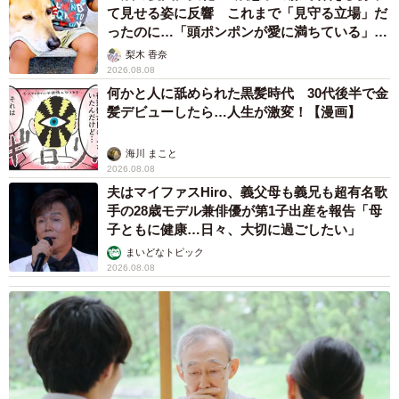
て見せる姿に反響 これまで「見守る立場」だ
ったのに…「頭ポンポンが愛に満ちている」
「尊…」
梨木 香奈
2026.08.08
何かと人に舐められた黒髪時代 30代後半で金
髪デビューしたら…人生が激変！【漫画】
海川 まこと
2026.08.08
夫はマイファスHiro、義父母も義兄も超有名歌
手の28歳モデル兼俳優が第1子出産を報告「母
子ともに健康…日々、大切に過ごしたい」
まいどなトピック
2026.08.08