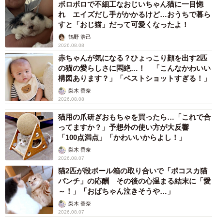
ボロボロで不細工なおじいちゃん猫に一目惚
れ エイズだし手がかかるけど…おうちで暮ら
すと「おじ猫」だって可愛くなったよ！
鶴野 浩己
2026.08.08
赤ちゃんが気になる？ひょっこり顔を出す2匹
の猫の愛らしさに悶絶…！ 「こんなかわいい
構図あります？」「ベストショットすぎる！」
梨木 香奈
2026.08.08
猫用の爪研ぎおもちゃを買ったら…「これで合
ってますか？」予想外の使い方が大反響
「100点満点」「かわいいからよし！」
梨木 香奈
2026.08.07
猫2匹が段ボール箱の取り合いで「ポコスカ猫
パンチ」の応酬 その後の心温まる結末に「愛
～！」「おばちゃん泣きそうや…」
梨木 香奈
2026.08.07