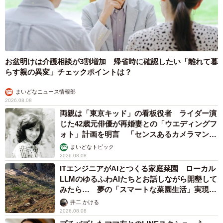
お盆明けは介護相談が3割増加 帰省時に確認したい「離れて暮
らす親の異変」チェックポイントは？
まいどなニュース情報部
2026.08.08
両親は「東京キッド」の看板役者 ライダー演
じた42歳元俳優が再婚妻との「ウエディングフ
ォト」計画を明言 「センスあるカメラマン求
む」
まいどなトピック
2026.08.08
ITエンジニアがAIとつくる家庭菜園 ローカル
LLMのゆるふわAIたちとお話しながら開墾して
みたら… 夢の「スマートな菜園生活」実現な
るか
井二 かける
2026.08.08