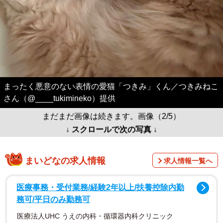
まったく悪意のない表情の愛猫「つきみ」くん／つきみねこ
さん（@____tukimineko）提供
まだまだ画像は続きます。画像（2/5）
↓ スクロールで次の写真 ↓
まいどなの求人情報
求人情報一覧へ
医療事務・受付業務/経験2年以上/扶養控除内勤
務可/平日のみ勤務可
医療法人UHC うえの内科・循環器内科クリニック