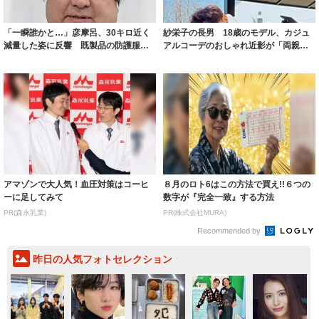
「一瞬誰かと…」彦摩呂、30キロ近く
紗栄子の長男 18歳のモデル、カジュ
減量した姿に反響 既製品の防護服が
アルコーデのおしゃれ近影が「両親の
着られると...
いいとこ取...
アマゾンで大人気！血圧対策はコーヒ
８月のロト6はこの方法で買え!!６つの
ーに足してみて
数字が『完全一致』する方法
PR(森永乳業)
PR(株式会社MURA)
Recommended by
昨日の人気フォトセレクション