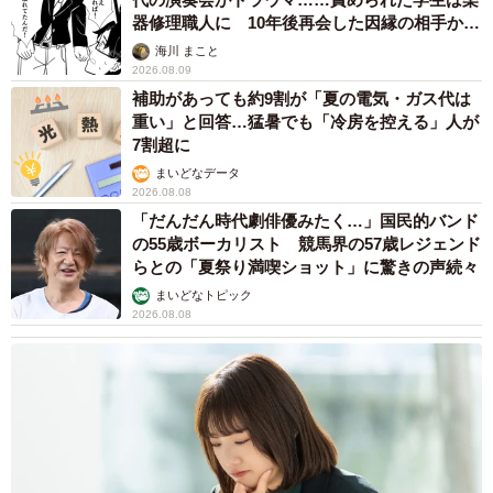
器修理職人に 10年後再会した因縁の相手から
思わぬ申し出【漫画】
海川 まこと
2026.08.09
補助があっても約9割が「夏の電気・ガス代は
重い」と回答…猛暑でも「冷房を控える」人が
7割超に
まいどなデータ
2026.08.08
「だんだん時代劇俳優みたく…」国民的バンド
の55歳ボーカリスト 競馬界の57歳レジェンド
らとの「夏祭り満喫ショット」に驚きの声続々
まいどなトピック
2026.08.08