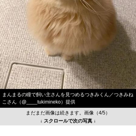
まんまるの瞳で飼い主さんを見つめるつきみくん／つきみね
こさん（@____tukimineko）提供
まだまだ画像は続きます。画像（4/5）
↓ スクロールで次の写真 ↓