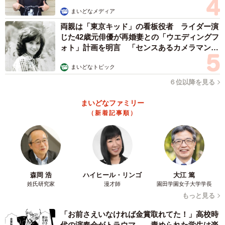
まいどなメディア
両親は「東京キッド」の看板役者 ライダー演
じた42歳元俳優が再婚妻との「ウエディングフ
ォト」計画を明言 「センスあるカメラマン求
む」
まいどなトピック
６位以降を見る
まいどなファミリー
（新着記事順）
森岡 浩
ハイヒール・リンゴ
大江 篤
姓氏研究家
漫才師
園田学園女子大学学長
もっと見る
「お前さえいなければ金賞取れてた！」高校時
代の演奏会がトラウマ……責められた学生は楽