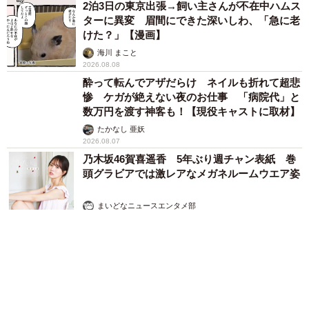
2泊3日の東京出張→飼い主さんが不在中ハムス
ターに異変 眉間にできた深いしわ、「急に老
けた？」【漫画】
海川 まこと
2026.08.08
酔って転んでアザだらけ ネイルも折れて超悲
惨 ケガが絶えない夜のお仕事 「病院代」と
数万円を渡す神客も！【現役キャストに取材】
たかなし 亜妖
2026.08.07
乃木坂46賀喜遥香 5年ぶり週チャン表紙 巻
頭グラビアでは激レアなメガネルームウエア姿
まいどなニュースエンタメ部
2026.08.07