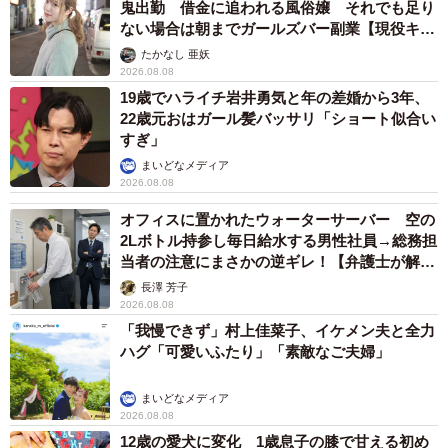
鬼出勤 借金に追われる風俗嬢 それでも足り
ない場合は朝までガールズバー副業【現役キャ
ストに取材】
たかなし 亜妖
2026.08.08
19歳でハライチ岩井勇気と年の差婚から3年、
22歳元おはガール髪バッサリ「ショート似合い
すぎ」
まいどなメディア
2026.08.08
オフィスに置かれたウォーターサーバー 空の
2Lボトル持参し毎日給水する男性社員→総務担
当者の注意にまさかの逆ギレ！【弁護士が解
説】
長澤 芳子
2026.08.08
「我慢できず」村上佳菜子、イケメン夫と全力
ハグ「可愛いふたり」「素敵なご夫婦」
まいどなメディア
2026.08.08
12歳の愛犬に変化 1歳息子の膝で甘える初め