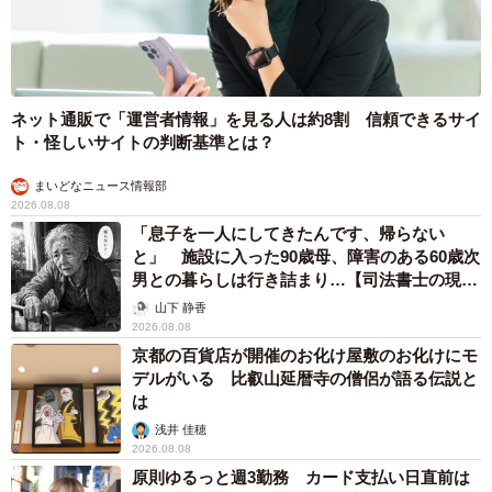
ネット通販で「運営者情報」を見る人は約8割 信頼できるサイ
ト・怪しいサイトの判断基準とは？
まいどなニュース情報部
2026.08.08
「息子を一人にしてきたんです、帰らない
と」 施設に入った90歳母、障害のある60歳次
男との暮らしは行き詰まり…【司法書士の現場
から】
山下 静香
2026.08.08
京都の百貨店が開催のお化け屋敷のお化けにモ
デルがいる 比叡山延暦寺の僧侶が語る伝説と
は
浅井 佳穂
2026.08.08
原則ゆるっと週3勤務 カード支払い日直前は