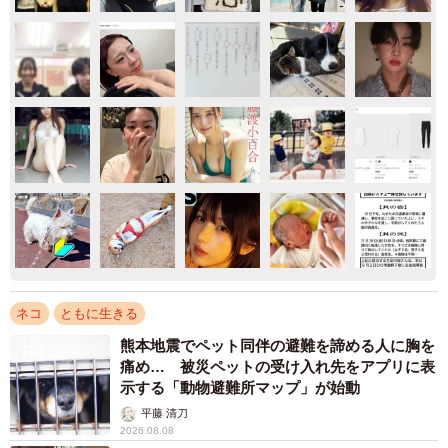
ネコ
ともに生きる
熊本地震でペット同伴の避難を諦める人に胸を
痛め… 被災ペットの受け入れ先をアプリに表
示する「動物避難所マップ」が始動
平藤 清刀
2026.08.08