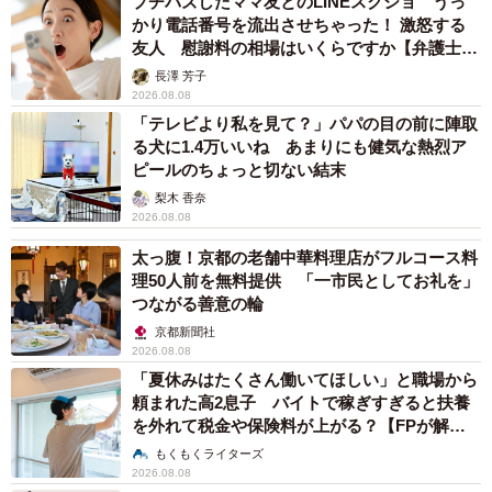
プチバズしたママ友とのLINEスクショ うっ
かり電話番号を流出させちゃった！ 激怒する
友人 慰謝料の相場はいくらですか【弁護士が
解説】
長澤 芳子
2026.08.08
「テレビより私を見て？」パパの目の前に陣取
る犬に1.4万いいね あまりにも健気な熱烈ア
ピールのちょっと切ない結末
梨木 香奈
2026.08.08
太っ腹！京都の老舗中華料理店がフルコース料
理50人前を無料提供 「一市民としてお礼を」
つながる善意の輪
京都新聞社
2026.08.08
「夏休みはたくさん働いてほしい」と職場から
頼まれた高2息子 バイトで稼ぎすぎると扶養
を外れて税金や保険料が上がる？【FPが解
説】
もくもくライターズ
2026.08.08