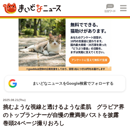
まいどなニュースをGoogle検索でフォローする
2025.08.21(Thu)
挑むような視線と透けるような柔肌 グラビア界
のトップランナーが自慢の豊満美バストを披露
巻頭24ページ撮りおろし