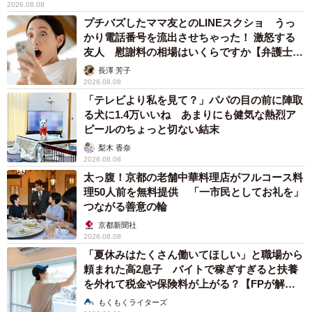
2026.08.08
プチバズしたママ友とのLINEスクショ うっ
かり電話番号を流出させちゃった！ 激怒する
友人 慰謝料の相場はいくらですか【弁護士が
解説】
長澤 芳子
2026.08.08
「テレビより私を見て？」パパの目の前に陣取
る犬に1.4万いいね あまりにも健気な熱烈ア
ピールのちょっと切ない結末
梨木 香奈
2026.08.08
太っ腹！京都の老舗中華料理店がフルコース料
理50人前を無料提供 「一市民としてお礼を」
つながる善意の輪
京都新聞社
2026.08.08
「夏休みはたくさん働いてほしい」と職場から
頼まれた高2息子 バイトで稼ぎすぎると扶養
を外れて税金や保険料が上がる？【FPが解
説】
もくもくライターズ