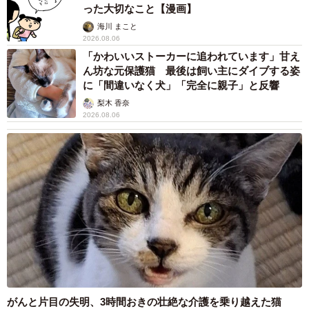
った大切なこと【漫画】
海川 まこと
2026.08.06
「かわいいストーカーに追われています」甘え
ん坊な元保護猫 最後は飼い主にダイブする姿
に「間違いなく犬」「完全に親子」と反響
梨木 香奈
2026.08.06
がんと片目の失明、3時間おきの壮絶な介護を乗り越えた猫