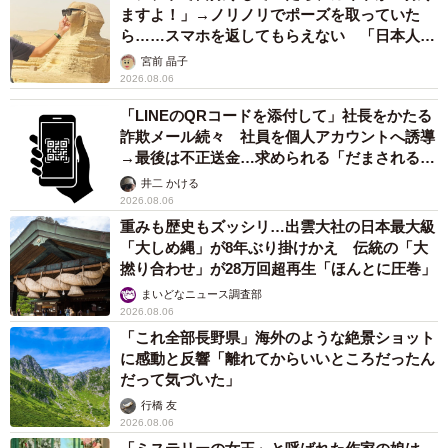
ますよ！」→ノリノリでポーズを取っていた
ら……スマホを返してもらえない 「日本人は
カモ代表かも」「私は6時間で3万円払った」
宮前 晶子
2026.08.06
「LINEのQRコードを添付して」社長をかたる
詐欺メール続々 社員を個人アカウントへ誘導
→最後は不正送金…求められる「だまされる前
提」の対策
井二 かける
2026.08.06
重みも歴史もズッシリ…出雲大社の日本最大級
「大しめ縄」が8年ぶり掛けかえ 伝統の「大
撚り合わせ」が28万回超再生「ほんとに圧巻」
まいどなニュース調査部
2026.08.06
「これ全部長野県」海外のような絶景ショット
に感動と反響「離れてからいいところだったん
だって気づいた」
行橋 友
2026.08.06