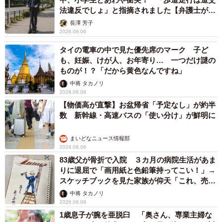
法違反でしょ」と指摘されました【弁護士が解
説】
長澤 芳子
2026.08.06
タイの電車の中で見た優先席のマーク 子ど
も、妊娠、けが人、お年寄り… 一つだけ謎の
ものが！？「だから黄色なんですね」
中将 タカノリ
2026.08.06
【物価高が直撃】お盆帰省「予定なし」が約半
数 新幹線・高速バスの「使い分け」が鮮明に
まいどなニュース情報部
2026.08.06
83歳父が骨折で入院 ３カ月の病院生活があま
りに退屈で「画用紙と色鉛筆持ってこい！」→
スケッチブックを見た家族が仰天「これ、売れ
ますよ…」
中将 タカノリ
2026.08.06
1歳息子が腕を亜脱臼 「奥さん、専業主婦な