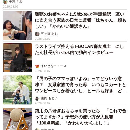
中瀬 えみ
2026.08.07
難聴のお姉ちゃんに5歳の妹が手話通訳 互い
に支え合う家族の日常に反響「妹ちゃん、頼も
しい」「かわいい通訳さん」
五ヶ瀬 あお
2026.08.07
ラストライブ控えるT-BOLAN森友嵐士 にし
たん社長がTikTok内で独占インタビュー
まいどなニュース
2026.08.07
「男の子のママっぽいよね」ってどういう意
味？ 女系家族で育った母 いつもスカートと
ワンピースしか着ないし、ヒールも好き どの
へんが…
山岡 もと子
2026.08.07
猫用の爪研ぎおもちゃを買ったら…「これで合
ってますか？」予想外の使い方が大反響
「100点満点」「かわいいからよし！」