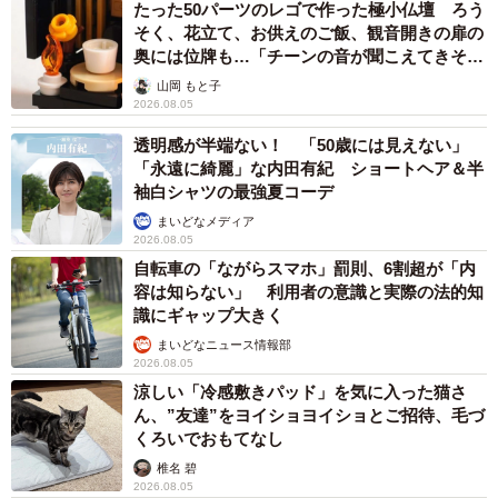
たった50パーツのレゴで作った極小仏壇 ろう
そく、花立て、お供えのご飯、観音開きの扉の
奥には位牌も…「チーンの音が聞こえてきそ
う」
山岡 もと子
2026.08.05
透明感が半端ない！ 「50歳には見えない」
「永遠に綺麗」な内田有紀 ショートヘア＆半
袖白シャツの最強夏コーデ
まいどなメディア
2026.08.05
自転車の「ながらスマホ」罰則、6割超が「内
容は知らない」 利用者の意識と実際の法的知
識にギャップ大きく
まいどなニュース情報部
2026.08.05
涼しい「冷感敷きパッド」を気に入った猫さ
ん、”友達”をヨイショヨイショとご招待、毛づ
くろいでおもてなし
椎名 碧
2026.08.05