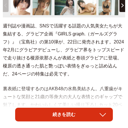
週刊誌や漫画誌、SNSで活躍する話題の人気美女たちが大
集結する、グラビア企画『GIRLS graph.（ガールズグラ
フ）』（宝島社）の第10弾が、22日に発売されます。2024
年2月にグラビアデビューし、グラビア界をトップスピード
で走り抜ける榎原依那さんが表紙と巻頭グラビアに登場。
榎原の透き通った肌と艶っぽい表情をぎゅっと詰め込ん
だ、24ページの特集は必見です。
裏表紙に登場するのはAKB48の水島美結さん。八重歯がキ
ュートな笑顔と21歳の等身大の大人な表情とのギャップで
魅了します。かわいらしくて美しい撮り下ろしカット20ペ
ージです。
続きを読む
センター企画ではグラビア各誌に続々登場中の超新星・沢