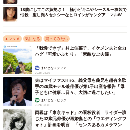
18歳にしてこの妖艶さ！ 極小ビキニやシースルー衣装で
悩殺 癒し顔＆セクシーなヒロインがヤングアニマルWeb
に初登場
エンタメ
気になる
買ってみたい
「我慢できず」村上佳菜子、イケメン夫と全力
ハグ「可愛いふたり」「素敵なご夫婦」
まいどなメディア
2026.08.08
夫はマイファスHiro、義父母も義兄も超有名歌
手の28歳モデル兼俳優が第1子出産を報告「母
子ともに健康…日々、大切に過ごしたい」
まいどなトピック
2026.08.08
両親は「東京キッド」の看板役者 ライダー演
じた42歳元俳優が再婚妻との「ウエディングフ
ォト」計画を明言 「センスあるカメラマン求