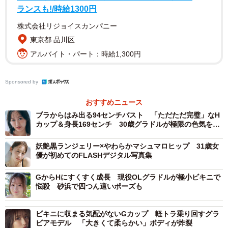
ラビアオファー殺到中
ランスも!/時給1300円
株式会社リジョイスカンパニー
【瑚々さんプロフィール】
東京都 品川区
ここ 2004年8月7日生まれ、埼玉県出身。身長173cm、
アルバイト・パート：時給1,300円
B83・W63・H91。ミスマガジン2022グランプリ受賞。グ
ラビアのみならず、映画や舞台など女優としても活躍中。
Sponsored by
おすすめニュース
ブラからはみ出る94センチバスト 「ただただ完璧」なH
カップ＆身長169センチ 30歳グラドルが極限の色気を表
現
妖艶黒ランジェリー×やわらかマシュマロヒップ 31歳女
優が初めてのFLASHデジタル写真集
GからHにすくすく成長 現役OLグラドルが極小ビキニで
悩殺 砂浜で四つん這いポーズも
ビキニに収まる気配がないGカップ 軽トラ乗り回すグラ
ビアモデル 「大きくて柔らかい」ボディが炸裂