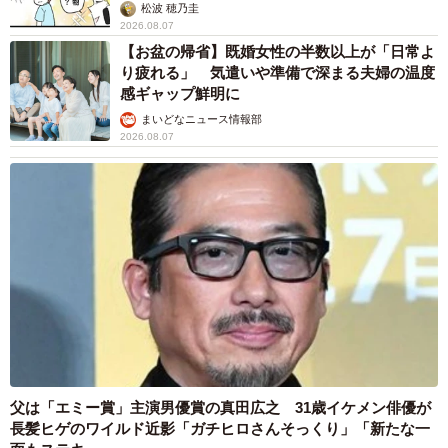
松波 穂乃圭
2026.08.07
【お盆の帰省】既婚女性の半数以上が「日常よ
り疲れる」 気遣いや準備で深まる夫婦の温度
感ギャップ鮮明に
まいどなニュース情報部
2026.08.07
父は「エミー賞」主演男優賞の真田広之 31歳イケメン俳優が
長髪ヒゲのワイルド近影「ガチヒロさんそっくり」「新たな一