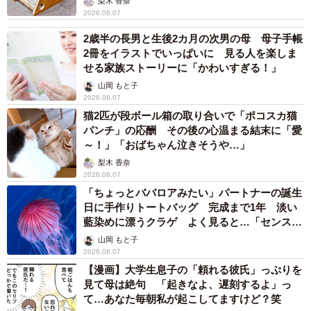
梨木 香奈
2026.08.07
2歳半の長男と生後2カ月の次男の母 母子手帳
2冊をイラストでいっぱいに 見る人を楽しま
せる家族ストーリーに「かわいすぎる！」
山岡 もと子
2026.08.07
猫2匹が段ボール箱の取り合いで「ポコスカ猫
パンチ」の応酬 その後の心温まる結末に「愛
～！」「おばちゃん泣きそうや…」
梨木 香奈
2026.08.07
「ちょっとババロアみたい」パートナーの誕生
日に手作りトートバッグ 完成まで1年 淡い
藍染めに漂うクラゲ よく見ると…「センスす
ごい」
山岡 もと子
2026.08.07
【漫画】大学生息子の「頼れる彼氏」っぷりを
見て母は絶句 「起きなよ、遅刻するよ」っ
て…あなた毎朝私が起こしてますけど？笑