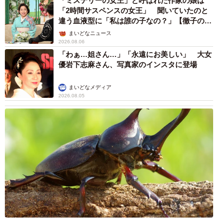
「ミステリーの女王」と呼ばれた作家の娘は
「2時間サスペンスの女王」 聞いていたのと
違う血液型に「私は誰の子なの？」【徹子の部
屋】
まいどなニュース
2026.08.06
「わぁ…姐さん…」「永遠にお美しい」 大女
優岩下志麻さん、写真家のインスタに登場
まいどなメディア
2026.08.05