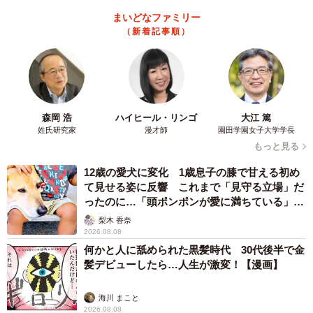
まいどなファミリー
（新着記事順）
森岡 浩
ハイヒール・リンゴ
大江 篤
姓氏研究家
漫才師
園田学園女子大学学長
もっと見る
12歳の愛犬に変化 1歳息子の膝で甘える初め
て見せる姿に反響 これまで「見守る立場」だ
ったのに…「頭ポンポンが愛に満ちている」
「尊…」
梨木 香奈
2026.08.08
何かと人に舐められた黒髪時代 30代後半で金
髪デビューしたら…人生が激変！【漫画】
海川 まこと
2026.08.08