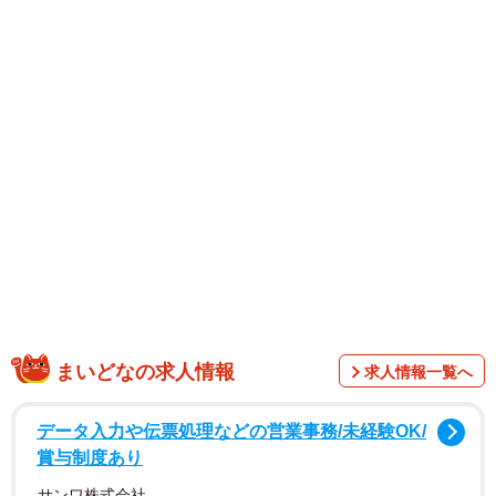
美沙樹さん、女優として映画、舞台で活躍する瑚々さんが
出演。そのほか、ファンクラブプラットフォーム「ミーミ
ューズ（Mi-muse by Mi-glamu）」で活躍する葉月あやさ
ん、堀みなみさん、ぽたみうさんら話題の美女が大集合し
た豪華な一冊です。
まいどなの求人情報
求人情報一覧へ
データ入力や伝票処理などの営業事務/未経験OK/
賞与制度あり
サンワ株式会社