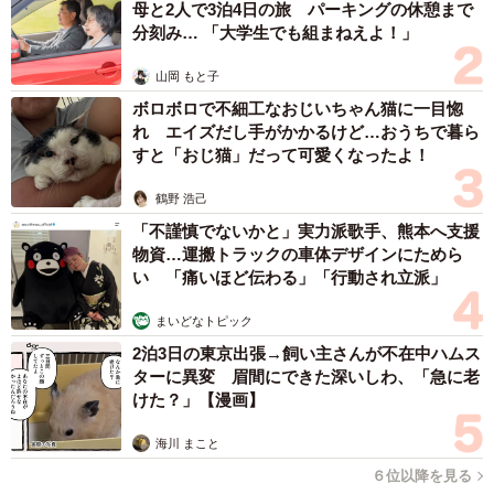
母と2人で3泊4日の旅 パーキングの休憩まで
分刻み… 「大学生でも組まねえよ！」
山岡 もと子
ボロボロで不細工なおじいちゃん猫に一目惚
れ エイズだし手がかかるけど…おうちで暮ら
すと「おじ猫」だって可愛くなったよ！
鶴野 浩己
「不謹慎でないかと」実力派歌手、熊本へ支援
物資…運搬トラックの車体デザインにためら
い 「痛いほど伝わる」「行動され立派」
まいどなトピック
2泊3日の東京出張→飼い主さんが不在中ハムス
ターに異変 眉間にできた深いしわ、「急に老
けた？」【漫画】
海川 まこと
６位以降を見る