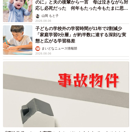
のに」と夫の後輩から一言 母は泣きながら対
応し必死だった 何年もたった今もたまに思い
出し…
山岡 もと子
2026.08.06
子どもの学校外の学習時間が11年で2割減少
「家庭学習0分層」が約半数に達する深刻な実
態と広がる学習格差
まいどなニュース情報部
2026.08.06