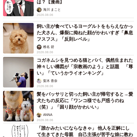
は？【漫画】
海川 まこと
2026.08.06
飼い主が食べているヨーグルトをもらえなかっ
た犬さん、爆裂に拗ねた顔がかわいすぎ「鼻息
フスフス」「反則レベル」
椎名 碧
2026.08.06
コガネムシを見つめる猫とパパ、偶然生まれた
神々しい構図が「宗教画のよう」と話題 「尊
い」「ていうかライオンキング」
梨木 香奈
2026.08.06
髪をバッサリと切った飼い主が帰宅すると→愛
犬たちの反応に「ワンコ様でも戸惑うのね
（笑）」「困り顔がかわいい」
ANNA
2026.08.06
「誰かみたいにならなきゃ」 他人を正解にし
て生きてきた母親 自己主張が苦手な娘に教わ