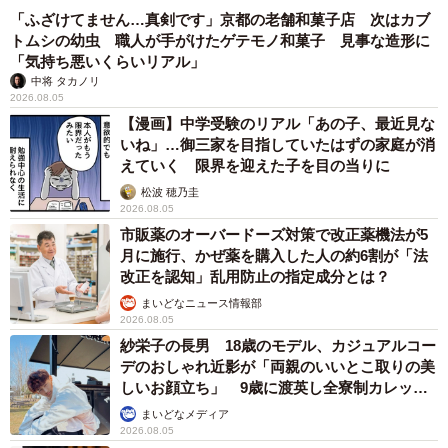
「ふざけてません…真剣です」京都の老舗和菓子店 次はカブ
トムシの幼虫 職人が手がけたゲテモノ和菓子 見事な造形に
「気持ち悪いくらいリアル」
中将 タカノリ
2026.08.05
【漫画】中学受験のリアル「あの子、最近見な
いね」…御三家を目指していたはずの家庭が消
えていく 限界を迎えた子を目の当りに
松波 穂乃圭
2026.08.05
市販薬のオーバードーズ対策で改正薬機法が5
月に施行、かぜ薬を購入した人の約6割が「法
改正を認知」乱用防止の指定成分とは？
まいどなニュース情報部
2026.08.05
紗栄子の長男 18歳のモデル、カジュアルコー
デのおしゃれ近影が「両親のいいとこ取りの美
しいお顔立ち」 9歳に渡英し全寮制カレッジ
で学ぶ
まいどなメディア
2026.08.05