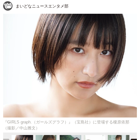
まいどなニュースエンタメ部
『GIRLS graph.（ガールズグラフ）』（宝島社）に登場する榎原依那
（撮影／中山雅文）