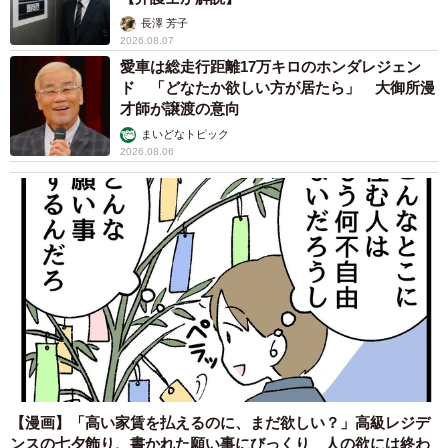
長澤 芳子
2026.08.07
愛車は総走行距離17万キロのホンダレジェン
ド 「どなたか欲しい方が居たら」 大御所漫
才師が譲渡の意向
まいどなトピック
2026.08.06
【漫画】「高い家賃を払えるのに、まだ欲しい？」高級レジデ
ンスの七夕飾り、書かれた願い事にびっくり 人の欲には終わ