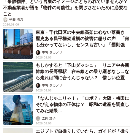
「事故物件」という言葉のイメージにとらわれていませんか？
不動産業者が語る「物件の可能性」を閉ざさないために必要な
こと
平藤 清刀
2026.08.06
東京・千代田区の中央線高架に心ない落書き
歴史ある昌平橋架道橋の被害に怒りの声 「何
も分かってないし、センスも古い」「罰則強化
して」
中将 タカノリ
2026.08.06
もしかすると「下山ダッシュ」 リニア中央新
幹線の長野県駅 在来線との乗り継ぎなし→な
ら走れば間に合うんじゃない？ 惜しい位置関
係が反響
中将 タカノリ
2026.08.06
「なんじゃこりゃ！」「ロボ？」大阪・梅田に
そびえる物体の正体は？ 昭和の遺産を調査し
てみた結果…
太田 浩子
2026.08.06
エジプトで自撮りしていたら、ガイドが「撮り