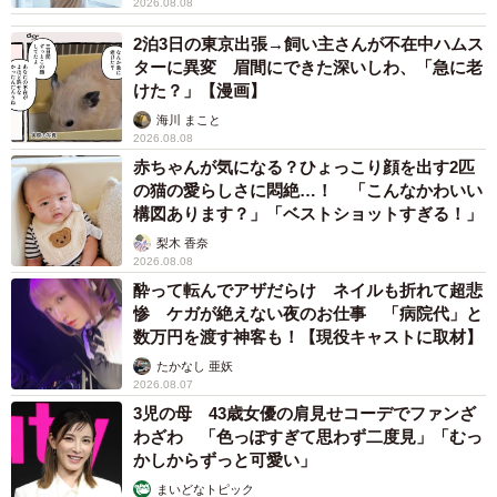
2026.08.08
2泊3日の東京出張→飼い主さんが不在中ハムス
ターに異変 眉間にできた深いしわ、「急に老
けた？」【漫画】
海川 まこと
2026.08.08
赤ちゃんが気になる？ひょっこり顔を出す2匹
の猫の愛らしさに悶絶…！ 「こんなかわいい
構図あります？」「ベストショットすぎる！」
梨木 香奈
2026.08.08
酔って転んでアザだらけ ネイルも折れて超悲
惨 ケガが絶えない夜のお仕事 「病院代」と
数万円を渡す神客も！【現役キャストに取材】
たかなし 亜妖
2026.08.07
3児の母 43歳女優の肩見せコーデでファンざ
わざわ 「色っぽすぎて思わず二度見」「むっ
かしからずっと可愛い」
まいどなトピック