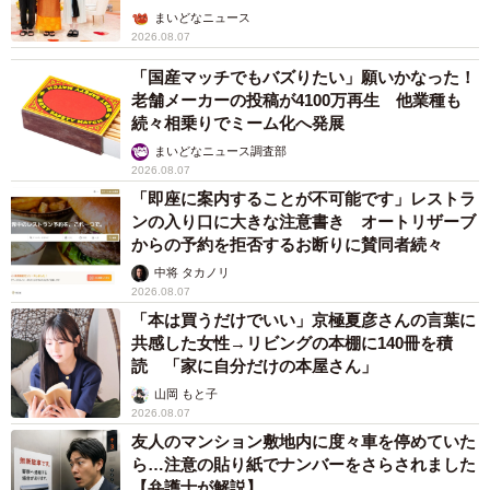
ん】
まいどなニュース
2026.08.07
「国産マッチでもバズりたい」願いかなった！
老舗メーカーの投稿が4100万再生 他業種も
続々相乗りでミーム化へ発展
まいどなニュース調査部
2026.08.07
「即座に案内することが不可能です」レストラ
ンの入り口に大きな注意書き オートリザーブ
からの予約を拒否するお断りに賛同者続々
中将 タカノリ
2026.08.07
「本は買うだけでいい」京極夏彦さんの言葉に
共感した女性→リビングの本棚に140冊を積
読 「家に自分だけの本屋さん」
山岡 もと子
2026.08.07
友人のマンション敷地内に度々車を停めていた
ら…注意の貼り紙でナンバーをさらされました
【弁護士が解説】