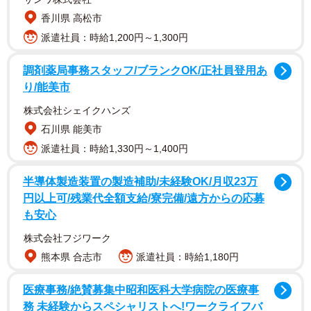
【榎原依那さんプロフィール】
香川県 高松市
えのはら・いな 10月16日生まれ、大阪府出身。身長
派遣社員：時給1,200円～1,300円
164cm、A型。2024年2月にグラビアデビューし、一気に各
誌表紙を飾りトップを走る。榎原依那Officialyoutube
調剤薬局事務スタッフ/ブランクOK/正社員登用あ
り/能美市
https://youtube.com/@ina_enoharaもチェック！
株式会社シェイクハンズ
【水島美結さんプロフィール】
石川県 能美市
みずしま・みゆう 2003年11月12日生まれ、北海道出身。
派遣社員：時給1,330円～1,400円
2022年5月、AKB48の17期生としてお披露目されデビュ
半導体製造装置の製造補助/未経験OK/月収23万
ー。2024年3月発売のAKB48の63rdシングル「カラコンウ
円以上可/残業代全額支給/寮完備/遠方からの応募
インク」では、表題曲の選抜メンバーに初選出された。
も安心
株式会社フジワーク
【沢美沙樹さんプロフィール】
熊本県 合志市
派遣社員：時給1,180円
さわ・みさき 2006年10月18日生まれ、東京都出身。身長
158cm、B92・W60・H90。高校3年生でエントリーした
医療事務/絶賛募集中昭和医科大学病院の医療事
「ミスマガジン2024」においてベスト16入り。その後、グ
務 未経験からスペシャリストへ!ワークライフバ