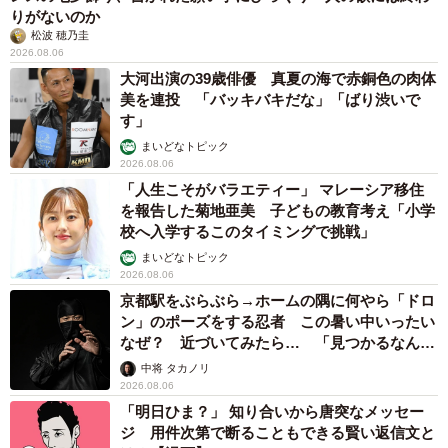
りがないのか
松波 穂乃圭
2026.08.06
大河出演の39歳俳優 真夏の海で赤銅色の肉体
美を連投 「バッキバキだな」「ばり渋いで
す」
まいどなトピック
2026.08.06
「人生こそがバラエティー」 マレーシア移住
を報告した菊地亜美 子どもの教育考え「小学
校へ入学するこのタイミングで挑戦」
まいどなトピック
2026.08.06
京都駅をぶらぶら→ホームの隅に何やら「ドロ
ン」のポーズをする忍者 この暑い中いったい
なぜ？ 近づいてみたら… 「見つかるなんて
未熟」
中将 タカノリ
2026.08.06
「明日ひま？」 知り合いから唐突なメッセー
ジ 用件次第で断ることもできる賢い返信文と