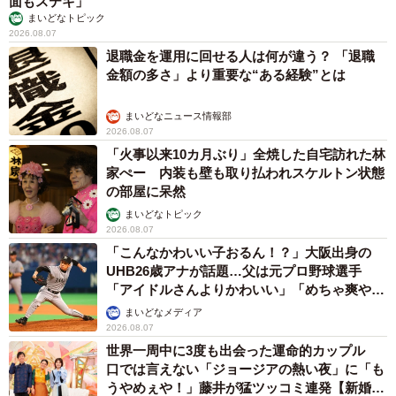
面もステキ」
まいどなトピック
2026.08.07
退職金を運用に回せる人は何が違う？ 「退職
金額の多さ」より重要な“ある経験”とは
まいどなニュース情報部
2026.08.07
「火事以来10カ月ぶり」全焼した自宅訪れた林
家ぺー 内装も壁も取り払われスケルトン状態
の部屋に呆然
まいどなトピック
2026.08.07
「こんなかわいい子おるん！？」大阪出身の
UHB26歳アナが話題…父は元プロ野球選手
「アイドルさんよりかわいい」「めちゃ爽や
か」
まいどなメディア
2026.08.07
世界一周中に3度も出会った運命的カップル
口では言えない「ジョージアの熱い夜」に「も
うやめぇや！」藤井が猛ツッコミ連発【新婚さ