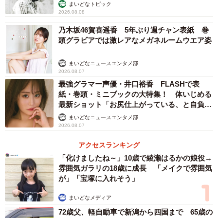
む」
まいどなトピック
2026.08.08
乃木坂46賀喜遥香 5年ぶり週チャン表紙 巻
頭グラビアでは激レアなメガネルームウエア姿
まいどなニュースエンタメ部
2026.08.07
最強グラマー声優・井口裕香 FLASHで表
紙・巻頭・ミニブックの大特集！ 体いじめる
最新ショット「お尻仕上がっている、と自負し
ています」「いくつになっても理想の身体でい
まいどなニュースエンタメ部
たい」
2026.08.07
アクセスランキング
「化けましたね～」10歳で綾瀬はるかの娘役→
雰囲気ガラリの18歳に成長 「メイクで雰囲気
が」「宝塚に入れそう」
まいどなメディア
72歳父、軽自動車で新潟から四国まで 65歳の