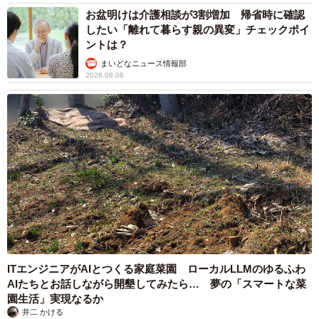
お盆明けは介護相談が3割増加 帰省時に確認
したい「離れて暮らす親の異変」チェックポイ
ントは？
まいどなニュース情報部
2026.08.08
ITエンジニアがAIとつくる家庭菜園 ローカルLLMのゆるふわ
AIたちとお話しながら開墾してみたら… 夢の「スマートな菜
園生活」実現なるか
井二 かける