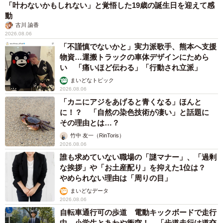
「叶わないかもしれない」と覚悟した19歳の誕生日を迎えて感
動
古川 諭香
2026.08.06
「不謹慎でないかと」実力派歌手、熊本へ支援
物資…運搬トラックの車体デザインにためら
い 「痛いほど伝わる」「行動され立派」
まいどなトピック
2026.08.06
「カニにアジをあげると青くなる」ほんと
に！？ 「自然の染色技術が凄い」と話題に
その理由とは…？
竹中 友一（RinToris）
2026.08.06
誰も求めていない職場の「謎マナー」、「過剰
な挨拶」や「お土産配り」を抑えた1位は？
やめられない理由は「周りの目」
まいどなデータ
2026.08.06
自転車通行可の歩道 電動キックボードで走行
中、小学生とあわや衝突！ 「歩道走行は道交