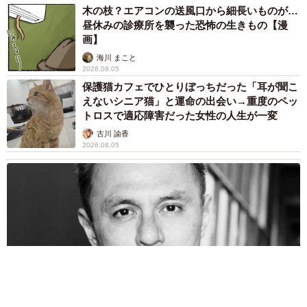
木の枝？エアコンの送風口から細長いものが…
昼休みの診療所を襲った恐怖の生きもの【漫
画】
海川 まこと
2026.08.05
保護猫カフェでひとりぼっちだった「耳が聞こ
えないシニア猫」と運命の出会い→重度のペッ
トロスで適応障害だった女性の人生が一変
古川 諭香
2026.08.05