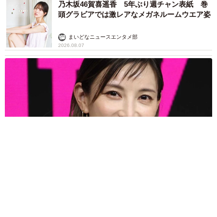
乃木坂46賀喜遥香 5年ぶり週チャン表紙 巻
頭グラビアでは激レアなメガネルームウエア姿
まいどなニュースエンタメ部
2026.08.07
3児の母 43歳女優の肩見せコーデでファンざわざわ 「色っ
ぽすぎて思わず二度見」「むっかしからずっと可愛い」
まいどなトピック
2026.08.07