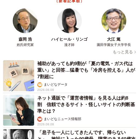
（新着記事順）
森岡 浩
ハイヒール・リンゴ
大江 篤
姓氏研究家
漫才師
園田学園女子大学学長
もっと見る
補助があっても約9割が「夏の電気・ガス代は
重い」と回答…猛暑でも「冷房を控える」人が
7割超に
まいどなデータ
2026.08.08
ネット通販で「運営者情報」を見る人は約8
割 信頼できるサイト・怪しいサイトの判断基
準とは？
まいどなニュース情報部
2026.08.08
「息子を一人にしてきたんです、帰らない
と」 施設に入った90歳母、障害のある60歳次