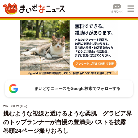
まいどなニュースをGoogle検索でフォローする
2025.08.21(Thu)
挑むような視線と透けるような柔肌 グラビア界
のトップランナーが自慢の豊満美バストを披露
巻頭24ページ撮りおろし