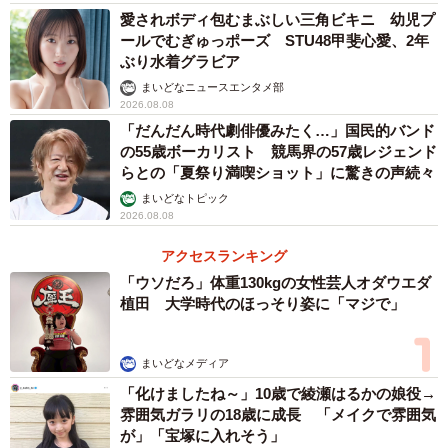
愛されボディ包むまぶしい三角ビキニ 幼児プ
ールでむぎゅっポーズ STU48甲斐心愛、2年
ぶり水着グラビア
まいどなニュースエンタメ部
2026.08.08
「だんだん時代劇俳優みたく…」国民的バンド
の55歳ボーカリスト 競馬界の57歳レジェンド
らとの「夏祭り満喫ショット」に驚きの声続々
まいどなトピック
2026.08.08
アクセスランキング
「ウソだろ」体重130kgの女性芸人オダウエダ
植田 大学時代のほっそり姿に「マジで」
まいどなメディア
「化けましたね～」10歳で綾瀬はるかの娘役→
雰囲気ガラリの18歳に成長 「メイクで雰囲気
が」「宝塚に入れそう」