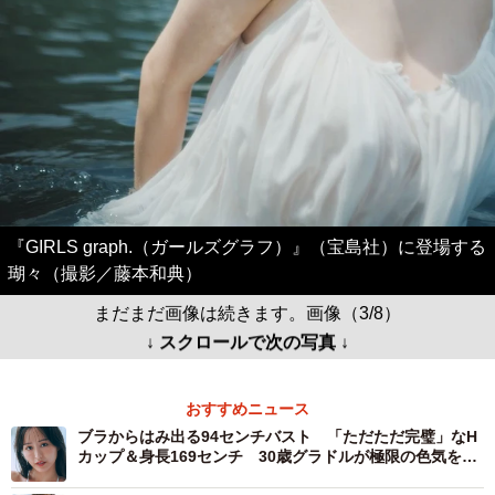
『GIRLS graph.（ガールズグラフ）』（宝島社）に登場する
瑚々（撮影／藤本和典）
まだまだ画像は続きます。画像（3/8）
↓ スクロールで次の写真 ↓
おすすめニュース
ブラからはみ出る94センチバスト 「ただただ完璧」なH
カップ＆身長169センチ 30歳グラドルが極限の色気を表
現