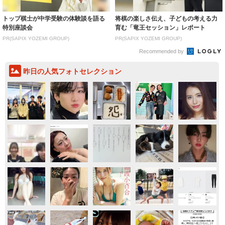
トップ棋士が中学受験の体験談を語る
将棋の楽しさ伝え、子どもの考える力
特別座談会
育む「竜王セッション」レポート
PR(SAPIX YOZEMI GROUP)
PR(SAPIX YOZEMI GROUP)
Recommended by
昨日の人気フォトセレクション