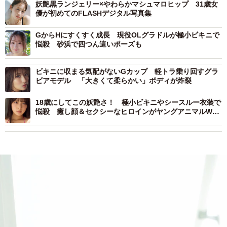
妖艶黒ランジェリー×やわらかマシュマロヒップ 31歳女
優が初めてのFLASHデジタル写真集
GからHにすくすく成長 現役OLグラドルが極小ビキニで
悩殺 砂浜で四つん這いポーズも
ビキニに収まる気配がないGカップ 軽トラ乗り回すグラ
ビアモデル 「大きくて柔らかい」ボディが炸裂
18歳にしてこの妖艶さ！ 極小ビキニやシースルー衣装で
悩殺 癒し顔＆セクシーなヒロインがヤングアニマルWeb
に初登場