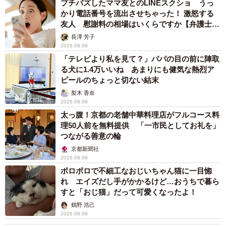
プチバズしたママ友とのLINEスクショ うっ
かり電話番号を流出させちゃった！ 激怒する
友人 慰謝料の相場はいくらですか【弁護士が
解説】
長澤 芳子
2026.08.08
「テレビより私を見て？」パパの目の前に陣取
る犬に1.4万いいね あまりにも健気な熱烈ア
ピールのちょっと切ない結末
梨木 香奈
2026.08.08
太っ腹！京都の老舗中華料理店がフルコース料
理50人前を無料提供 「一市民としてお礼を」
つながる善意の輪
京都新聞社
2026.08.08
ボロボロで不細工なおじいちゃん猫に一目惚
れ エイズだし手がかかるけど…おうちで暮ら
すと「おじ猫」だって可愛くなったよ！
鶴野 浩己
2026.08.08