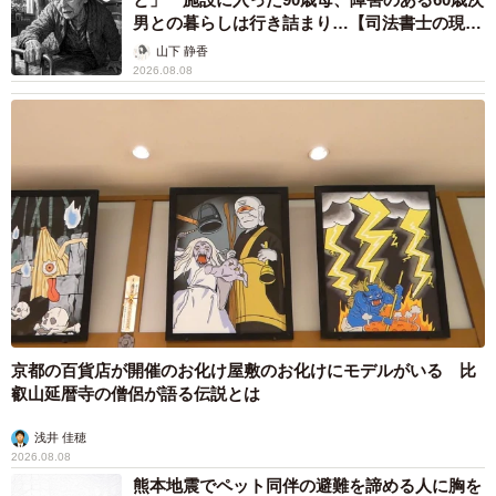
男との暮らしは行き詰まり…【司法書士の現場
から】
山下 静香
2026.08.08
京都の百貨店が開催のお化け屋敷のお化けにモデルがいる 比
叡山延暦寺の僧侶が語る伝説とは
浅井 佳穂
2026.08.08
熊本地震でペット同伴の避難を諦める人に胸を