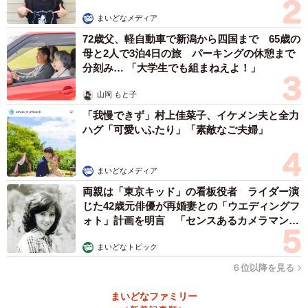
まいどなメディア
72歳父、軽自動車で新潟から四国まで 65歳の
母と2人で3泊4日の旅 パーキングの休憩まで
分刻み… 「大学生でも組まねえよ！」
山岡 もと子
「我慢できず」村上佳菜子、イケメン夫と全力
ハグ「可愛いふたり」「素敵なご夫婦」
まいどなメディア
両親は「東京キッド」の看板役者 ライダー演
じた42歳元俳優が再婚妻との「ウエディングフ
ォト」計画を明言 「センスあるカメラマン求
む」
まいどなトピック
６位以降を見る
まいどなファミリー