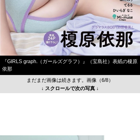
『GIRLS graph.（ガールズグラフ）』（宝島社）表紙の榎原
依那
まだまだ画像は続きます。画像（6/8）
↓ スクロールで次の写真 ↓