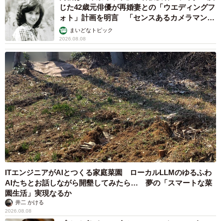
じた42歳元俳優が再婚妻との「ウエディングフ
ォト」計画を明言 「センスあるカメラマン求
む」
まいどなトピック
2026.08.08
ITエンジニアがAIとつくる家庭菜園 ローカルLLMのゆるふわ
AIたちとお話しながら開墾してみたら… 夢の「スマートな菜
園生活」実現なるか
井二 かける
2026.08.08