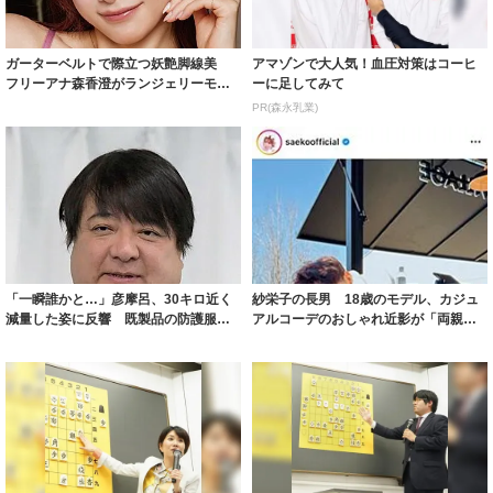
ガーターベルトで際立つ妖艶脚線美
アマゾンで大人気！血圧対策はコーヒ
フリーアナ森香澄がランジェリーモデ
ーに足してみて
ルに ｢PE...
PR(森永乳業)
「一瞬誰かと…」彦摩呂、30キロ近く
紗栄子の長男 18歳のモデル、カジュ
減量した姿に反響 既製品の防護服が
アルコーデのおしゃれ近影が「両親の
着られると...
いいとこ取...