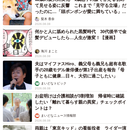
て見せる姿に反響 これまで「見守る立場」だ
ったのに…「頭ポンポンが愛に満ちている」
「尊…」
梨木 香奈
2026.08.08
何かと人に舐められた黒髪時代 30代後半で金
髪デビューしたら…人生が激変！【漫画】
海川 まこと
2026.08.08
夫はマイファスHiro、義父母も義兄も超有名歌
手の28歳モデル兼俳優が第1子出産を報告「母
子ともに健康…日々、大切に過ごしたい」
まいどなトピック
2026.08.08
お盆明けは介護相談が3割増加 帰省時に確認
したい「離れて暮らす親の異変」チェックポイ
ントは？
まいどなニュース情報部
2026.08.08
両親は「東京キッド」の看板役者 ライダー演