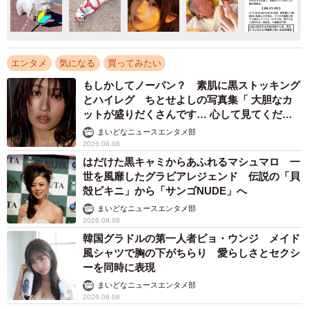
エンタメ
気になる
買ってみたい
もしかしてノーパン？ 素肌に黒ストッキング
とハイレグ ちとせよしの写真集「 大胆なカ
ットが盛りだくさんです… 心して見てくださ
い」
まいどなニュースエンタメ部
2026.08.08
はだけた黒キャミからあふれるマシュマロ 一
世を風靡したグラビアレジェンド 伝説の「貝
殻ビキニ」から「サンゴNUDE」へ
まいどなニュースエンタメ部
2026.08.08
韓国グラドルの第一人者ピョ・ウンジ メイド
風シャツで胸の下がちらり 愛らしさとセクシ
ーを同時に表現
まいどなニュースエンタメ部
2026.08.08