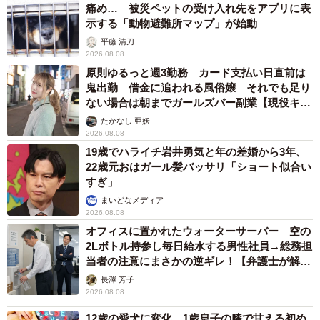
痛め… 被災ペットの受け入れ先をアプリに表
示する「動物避難所マップ」が始動
平藤 清刀
2026.08.08
原則ゆるっと週3勤務 カード支払い日直前は
鬼出勤 借金に追われる風俗嬢 それでも足り
ない場合は朝までガールズバー副業【現役キャ
ストに取材】
たかなし 亜妖
2026.08.08
19歳でハライチ岩井勇気と年の差婚から3年、
22歳元おはガール髪バッサリ「ショート似合い
すぎ」
まいどなメディア
2026.08.08
オフィスに置かれたウォーターサーバー 空の
2Lボトル持参し毎日給水する男性社員→総務担
当者の注意にまさかの逆ギレ！【弁護士が解
説】
長澤 芳子
2026.08.08
12歳の愛犬に変化 1歳息子の膝で甘える初め