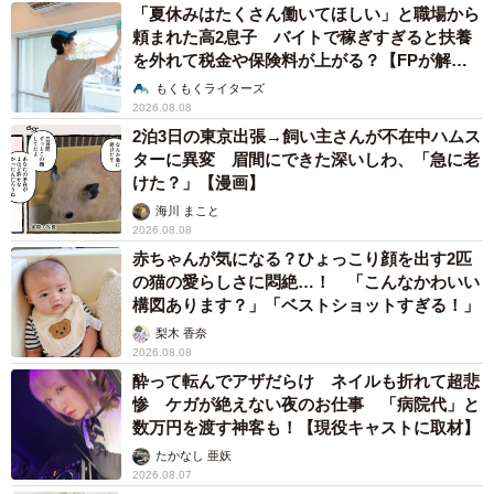
「夏休みはたくさん働いてほしい」と職場から
頼まれた高2息子 バイトで稼ぎすぎると扶養
を外れて税金や保険料が上がる？【FPが解
説】
もくもくライターズ
2026.08.08
2泊3日の東京出張→飼い主さんが不在中ハムス
ターに異変 眉間にできた深いしわ、「急に老
けた？」【漫画】
海川 まこと
2026.08.08
赤ちゃんが気になる？ひょっこり顔を出す2匹
の猫の愛らしさに悶絶…！ 「こんなかわいい
構図あります？」「ベストショットすぎる！」
梨木 香奈
2026.08.08
酔って転んでアザだらけ ネイルも折れて超悲
惨 ケガが絶えない夜のお仕事 「病院代」と
数万円を渡す神客も！【現役キャストに取材】
たかなし 亜妖
2026.08.07