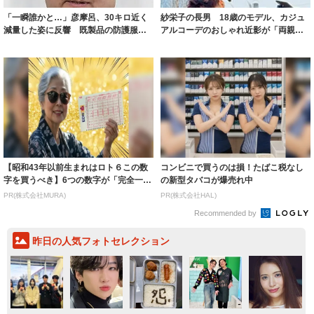
「一瞬誰かと…」彦摩呂、30キロ近く
紗栄子の長男 18歳のモデル、カジュ
減量した姿に反響 既製品の防護服が
アルコーデのおしゃれ近影が「両親の
着られると...
いいとこ取...
【昭和43年以前生まれはロト６この数
コンビニで買うのは損！たばこ税なし
字を買うべき】6つの数字が「完全一
の新型タバコが爆売れ中
致」する方...
PR(株式会社MURA)
PR(株式会社HAL)
Recommended by
昨日の人気フォトセレクション