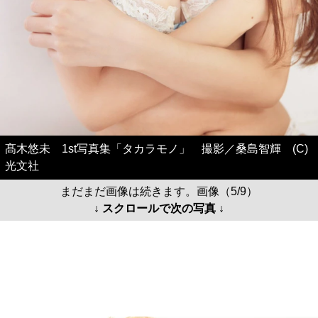
髙木悠未 1st写真集「タカラモノ」 撮影／桑島智輝 (C)
光文社
まだまだ画像は続きます。画像（5/9）
↓ スクロールで次の写真 ↓