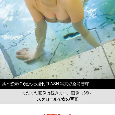
髙木悠未(C)光文社/週刊FLASH 写真◎桑島智輝
まだまだ画像は続きます。画像（3/9）
↓ スクロールで次の写真 ↓