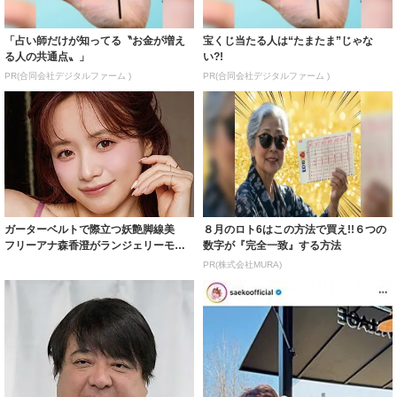
「占い師だけが知ってる〝お金が増え
宝くじ当たる人は“たまたま”じゃな
る人の共通点〟」
い?!
PR(合同会社デジタルファーム )
PR(合同会社デジタルファーム )
ガーターベルトで際立つ妖艶脚線美
８月のロト6はこの方法で買え!!６つの
フリーアナ森香澄がランジェリーモデ
数字が『完全一致』する方法
ルに ｢PE...
PR(株式会社MURA)