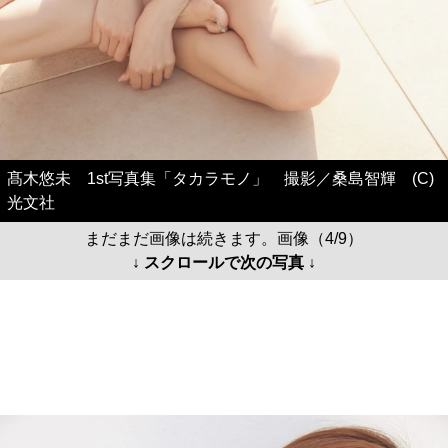
髙木悠未 1st写真集「タカラモノ」 撮影／桑島智輝 (C)
光文社
まだまだ画像は続きます。画像（4/9）
↓ スクロールで次の写真 ↓