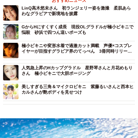
おすすめニュース
LinQ高木悠未さん 初ランジェリー姿を激撮 柔肌あら
わなグラビアで新境地を披露
GからHにすくすく成長 現役OLグラドルが極小ビキニで
悩殺 砂浜で四つん這いポーズも
極小ビキニや変形水着で過激カット満載 声優×コスプレ
イヤーが目指すグラビア界のてっぺん 3冊同時リリー
ス
人気急上昇のHカップグラドル 星野琴さんと月花めもり
さん 極小ビキニで大胆ポージング
美しすぎる三角＆マイクロビキニ 紫藤るいさんと西本ヒ
カルさんが艶ボディを見せつけ