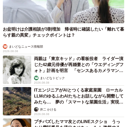
お盆明けは介護相談が3割増加 帰省時に確認したい「離れて暮
らす親の異変」チェックポイントは？
まいどなニュース情報部
2026.08.08
両親は「東京キッド」の看板役者 ライダー演
じた42歳元俳優が再婚妻との「ウエディングフ
ォト」計画を明言 「センスあるカメラマン求
む」
まいどなトピック
2026.08.08
ITエンジニアがAIとつくる家庭菜園 ローカル
LLMのゆるふわAIたちとお話しながら開墾して
みたら… 夢の「スマートな菜園生活」実現な
るか
井二 かける
2026.08.08
プチバズしたママ友とのLINEスクショ うっ