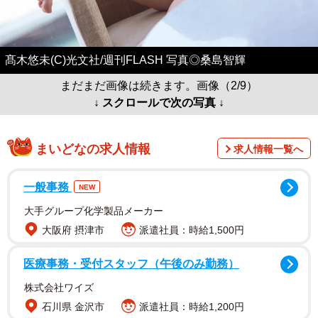
髙木悠未(C)光文社/週刊FLASH 写真◎桑島智輝
まだまだ画像は続きます。画像（2/9）
↓ スクロールで次の写真 ↓
まいどなの求人情報
求人情報一覧へ
一般事務
NEW
大手グループ化学製品メーカー
大阪府 摂津市
派遣社員：時給1,500円
医療事務・受付スタッフ（午後のみ勤務）
株式会社ワイズ
石川県 金沢市
派遣社員：時給1,200円