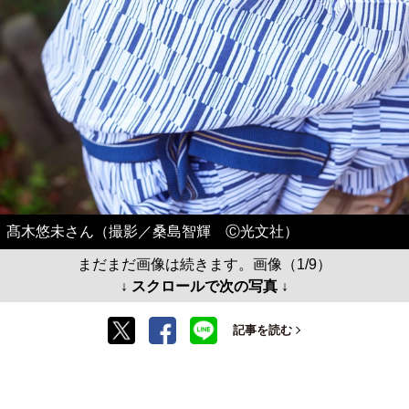
髙木悠未さん（撮影／桑島智輝 Ⓒ光文社）
まだまだ画像は続きます。画像（1/9）
↓ スクロールで次の写真 ↓
記事を読む