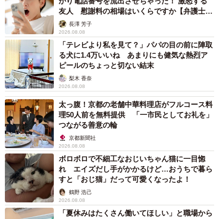
かり電話番号を流出させちゃった！ 激怒する
友人 慰謝料の相場はいくらですか【弁護士が
解説】
長澤 芳子
2026.08.08
「テレビより私を見て？」パパの目の前に陣取
る犬に1.4万いいね あまりにも健気な熱烈ア
ピールのちょっと切ない結末
梨木 香奈
2026.08.08
太っ腹！京都の老舗中華料理店がフルコース料
理50人前を無料提供 「一市民としてお礼を」
つながる善意の輪
京都新聞社
2026.08.08
ボロボロで不細工なおじいちゃん猫に一目惚
れ エイズだし手がかかるけど…おうちで暮ら
すと「おじ猫」だって可愛くなったよ！
鶴野 浩己
2026.08.08
「夏休みはたくさん働いてほしい」と職場から