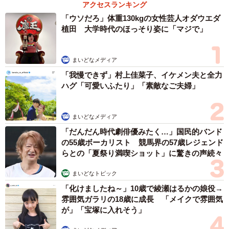
アクセスランキング
「ウソだろ」体重130kgの女性芸人オダウエダ
植田 大学時代のほっそり姿に「マジで」
まいどなメディア
「我慢できず」村上佳菜子、イケメン夫と全力
ハグ「可愛いふたり」「素敵なご夫婦」
まいどなメディア
「だんだん時代劇俳優みたく…」国民的バンド
の55歳ボーカリスト 競馬界の57歳レジェンド
らとの「夏祭り満喫ショット」に驚きの声続々
まいどなトピック
「化けましたね～」10歳で綾瀬はるかの娘役→
雰囲気ガラリの18歳に成長 「メイクで雰囲気
が」「宝塚に入れそう」