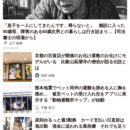
「息子を一人にしてきたんです、帰らないと」 施設に入った
90歳母、障害のある60歳次男との暮らしは行き詰まり…【司法
書士の現場から】
山下 静香
2026.08.08
京都の百貨店が開催のお化け屋敷のお化けにモ
デルがいる 比叡山延暦寺の僧侶が語る伝説と
は
浅井 佳穂
2026.08.08
熊本地震でペット同伴の避難を諦める人に胸を
痛め… 被災ペットの受け入れ先をアプリに表
示する「動物避難所マップ」が始動
平藤 清刀
2026.08.08
原則ゆるっと週3勤務 カード支払い日直前は
鬼出勤 借金に追われる風俗嬢 それでも足り