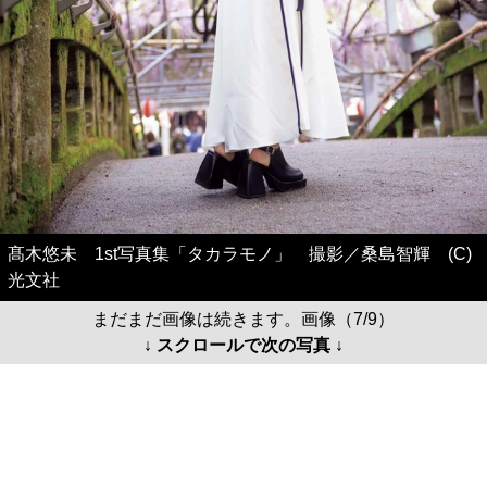
髙木悠未 1st写真集「タカラモノ」 撮影／桑島智輝 (C)
光文社
まだまだ画像は続きます。画像（7/9）
↓ スクロールで次の写真 ↓