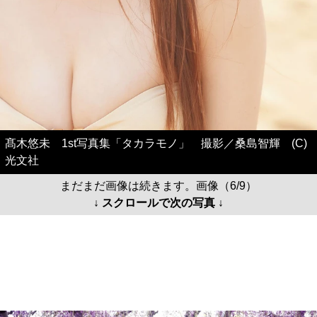
髙木悠未 1st写真集「タカラモノ」 撮影／桑島智輝 (C)
光文社
まだまだ画像は続きます。画像（6/9）
↓ スクロールで次の写真 ↓