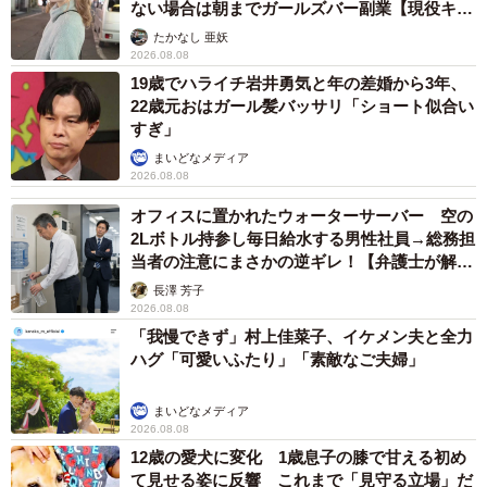
ない場合は朝までガールズバー副業【現役キャ
ストに取材】
たかなし 亜妖
2026.08.08
19歳でハライチ岩井勇気と年の差婚から3年、
22歳元おはガール髪バッサリ「ショート似合い
すぎ」
まいどなメディア
2026.08.08
オフィスに置かれたウォーターサーバー 空の
2Lボトル持参し毎日給水する男性社員→総務担
当者の注意にまさかの逆ギレ！【弁護士が解
説】
長澤 芳子
2026.08.08
「我慢できず」村上佳菜子、イケメン夫と全力
ハグ「可愛いふたり」「素敵なご夫婦」
まいどなメディア
2026.08.08
12歳の愛犬に変化 1歳息子の膝で甘える初め
て見せる姿に反響 これまで「見守る立場」だ