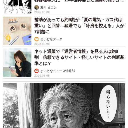
思わぬ申し出【漫画】
海川 まこと
2026.08.09
補助があっても約9割が「夏の電気・ガス代は
重い」と回答…猛暑でも「冷房を控える」人が
7割超に
まいどなデータ
2026.08.08
ネット通販で「運営者情報」を見る人は約8
割 信頼できるサイト・怪しいサイトの判断基
準とは？
まいどなニュース情報部
2026.08.08