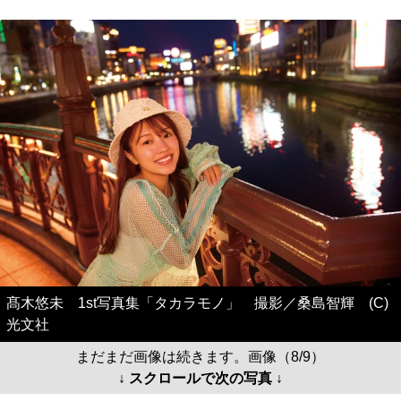
髙木悠未 1st写真集「タカラモノ」 撮影／桑島智輝 (C)
光文社
まだまだ画像は続きます。画像（8/9）
↓ スクロールで次の写真 ↓