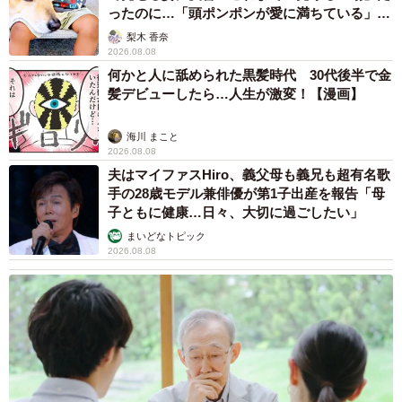
ったのに…「頭ポンポンが愛に満ちている」
「尊…」
梨木 香奈
2026.08.08
何かと人に舐められた黒髪時代 30代後半で金
髪デビューしたら…人生が激変！【漫画】
海川 まこと
2026.08.08
夫はマイファスHiro、義父母も義兄も超有名歌
手の28歳モデル兼俳優が第1子出産を報告「母
子ともに健康…日々、大切に過ごしたい」
まいどなトピック
2026.08.08