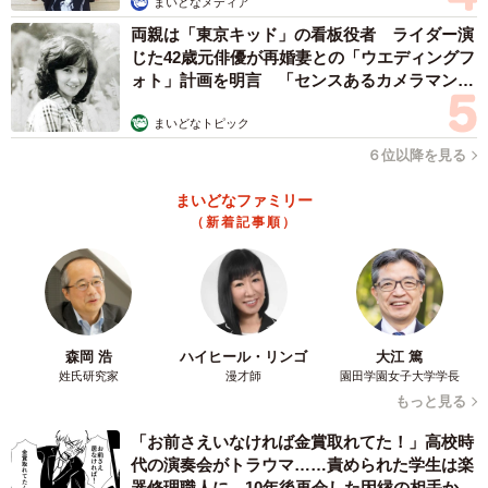
まいどなメディア
両親は「東京キッド」の看板役者 ライダー演
じた42歳元俳優が再婚妻との「ウエディングフ
ォト」計画を明言 「センスあるカメラマン求
む」
まいどなトピック
６位以降を見る
まいどなファミリー
（新着記事順）
森岡 浩
ハイヒール・リンゴ
大江 篤
姓氏研究家
漫才師
園田学園女子大学学長
もっと見る
「お前さえいなければ金賞取れてた！」高校時
代の演奏会がトラウマ……責められた学生は楽
器修理職人に 10年後再会した因縁の相手から