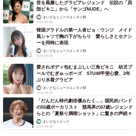
世を風靡したグラビアレジェンド 伝説の「貝
殻ビキニ」から「サンゴNUDE」へ
まいどなニュースエンタメ部
2026.08.08
韓国グラドルの第一人者ピョ・ウンジ メイド
風シャツで胸の下がちらり 愛らしさとセクシ
ーを同時に表現
まいどなニュースエンタメ部
2026.08.08
愛されボディ包むまぶしい三角ビキニ 幼児プ
ールでむぎゅっポーズ STU48甲斐心愛、2年
ぶり水着グラビア
まいどなニュースエンタメ部
2026.08.08
「だんだん時代劇俳優みたく…」国民的バンド
の55歳ボーカリスト 競馬界の57歳レジェンド
らとの「夏祭り満喫ショット」に驚きの声続々
まいどなトピック
2026.08.08