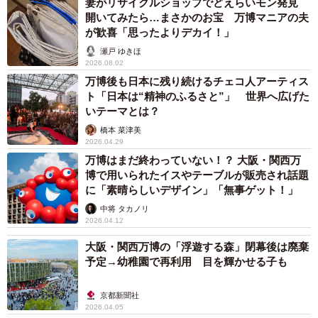
妻がリサイクルショップでどえらいモン発見
駅・なんば駅バス停からOsaka Metroの駅まで、一定距離が
開いてみたら…まさかのお宝 万博マニアの夫
あります。そのため、コスモスクエア駅～万博西ゲート便
が歓喜「思ったよりデカイ！」
は、万博西ゲートと大阪市内間のアクセスを大幅に向上さ
瀬戸 ゆきほ
2026.08.02
せた路線といえます。
万博後も日本に残り続けるチェコ人アーティス
ト「日本は“精神のふるさと”」 世界へ広げた
コスモスクエア～万博西ゲート便も本数は1時間あたり2～3
いテーマとは？
本と多くはありません。ただし、コスモスクエア駅発7時台
橋本 菜津美
2026.04.29
～11時台は、1便あたり2～4台での運行です。
万博はまだ終わっていない！？ 大阪・関西万
博で用いられたイスやテーブルが販売され話題
注意点は、予約（時間帯予約制）が必須ということ。ま
に「素晴らしいデザイン」「無事ゲット！」
た、他の万博シャトルバスと異なり、アプリ「KANSAI
中将 タカノリ
2026.04.12
MaaS」ではなく、「大阪・関西万博西ゲートシャトルバス
予約サイト」から予約します（8月1日時点）。運賃は片道
大阪・関西万博の「浮遊する森」閉幕後は廃棄
予定→幼稚園で再利用 目を輝かせる子も
350円です。
京都新聞社
乗車時間12分の高速バス旅
2026.04.05