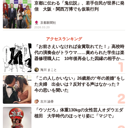
京都に伝わる「鬼伝説」、若手住民が世界に発
信 大阪・関西万博でも仮装行列
京都新聞社
2026.03.20
アクセスランキング
「お前さえいなければ金賞取れてた！」高校時
代の演奏会がトラウマ……責められた学生は楽
器修理職人に 10年後再会した因縁の相手から
思わぬ申し出【漫画】
海川 まこと
「この人しかいない」26歳差の“年の差婚”をし
た夫婦 出会いは？反対する声はなかった？
2/4
今の思いを聞いた
コスモスクエア駅前で時間別に並んでバスを待つ
古川 諭香
「ウソだろ」体重130kgの女性芸人オダウエダ
平日午前中に、コスモスクエア駅から、万博西ゲート行き
植田 大学時代のほっそり姿に「マジで」
のバスに乗車。前もって、コスモスクエア発10時0分の便を