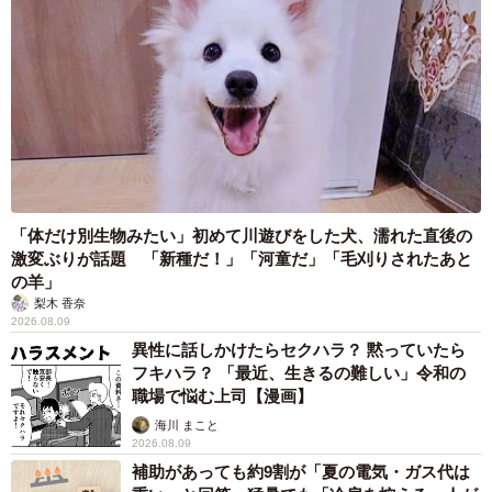
4/4
車窓から東ゲートが見られた
万博西ゲート前にある夢洲第1交通ターミナルに到着したの
は10時03分でした。東ゲートを通り過ぎるなど、見ごたえ
「体だけ別生物みたい」初めて川遊びをした犬、濡れた直後の
十分な乗車時間12分のバス旅でした。コスモスクエア～夢
激変ぶりが話題 「新種だ！」「河童だ」「毛刈りされたあと
の羊」
洲間よりは時間を要しますが、東ゲートでの待ち時間の長
梨木 香奈
さを考えると、妥当な所要時間ではないでしょうか。
2026.08.09
異性に話しかけたらセクハラ？ 黙っていたら
ところで、8月1日からはJR・Osaka Metro中央線弁天町駅
フキハラ？ 「最近、生きるの難しい」令和の
職場で悩む上司【漫画】
と万博会場西ゲートを結ぶシャトルバスの運行もスタート
海川 まこと
しました。2005年開催の愛・地球博（愛知万博）を参考に
2026.08.09
すると、閉幕に近づくにつれ、来場者数が増えることが予
補助があっても約9割が「夏の電気・ガス代は