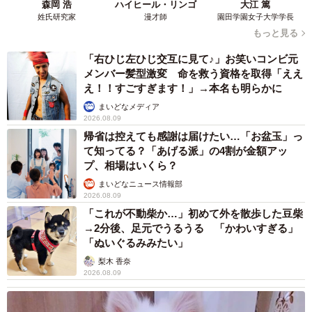
森岡 浩
ハイヒール・リンゴ
大江 篤
姓氏研究家
漫才師
園田学園女子大学学長
すると、10時前にもかかわらず、バスに案内されました。
もっと見る
なお、乗車券にあるQRコードは、バス乗車前に係員に提示
「右ひじ左ひじ交互に見て♪」お笑いコンビ元
しました。バスは2列＋2列シートが並ぶ高速バスタイプで
メンバー髪型激変 命を救う資格を取得「ええ
す。9時51分にコスモスクエア駅を発車。予約制でしたが、
え！！すごすぎます！」→本名も明らかに
乗車率は8割ほどで、満席ではありません。ほとんどの乗客
まいどなメディア
2026.08.09
がスタッフではなく、万博一般来場者のように見えまし
帰省は控えても感謝は届けたい…「お盆玉」っ
た。
て知ってる？「あげる派」の4割が金額アッ
プ、相場はいくら？
まいどなニュース情報部
2026.08.09
「これが不動柴か…」初めて外を散歩した豆柴
→2分後、足元でうるうる 「かわいすぎる」
「ぬいぐるみみたい」
梨木 香奈
2026.08.09