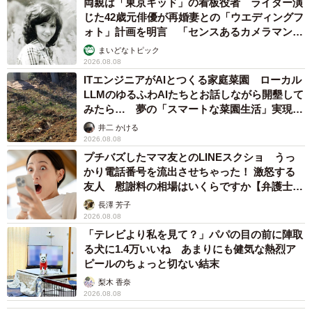
両親は「東京キッド」の看板役者 ライダー演
じた42歳元俳優が再婚妻との「ウエディングフ
ォト」計画を明言 「センスあるカメラマン求
む」
まいどなトピック
2026.08.08
ITエンジニアがAIとつくる家庭菜園 ローカル
LLMのゆるふわAIたちとお話しながら開墾して
みたら… 夢の「スマートな菜園生活」実現な
るか
井二 かける
2026.08.08
プチバズしたママ友とのLINEスクショ うっ
かり電話番号を流出させちゃった！ 激怒する
友人 慰謝料の相場はいくらですか【弁護士が
解説】
長澤 芳子
2026.08.08
「テレビより私を見て？」パパの目の前に陣取
る犬に1.4万いいね あまりにも健気な熱烈ア
ピールのちょっと切ない結末
梨木 香奈
2026.08.08