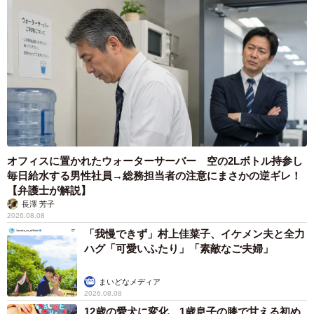
オフィスに置かれたウォーターサーバー 空の2Lボトル持参し
毎日給水する男性社員→総務担当者の注意にまさかの逆ギレ！
【弁護士が解説】
長澤 芳子
2026.08.08
「我慢できず」村上佳菜子、イケメン夫と全力
ハグ「可愛いふたり」「素敵なご夫婦」
まいどなメディア
2026.08.08
12歳の愛犬に変化 1歳息子の膝で甘える初め