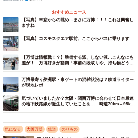
わずか12分で万博西ゲートに到着した
おすすめニュース
万博は入場前に、入場時間と入場ゲートを指定します（8月
【写真】車窓からの眺め…まさに万博！！！これは興奮し
1日時点）。混雑度は東ゲートと西ゲートで異なり、一般的
ますね
に西ゲートが低いと言われています。
【写真】コスモスクエア駅前、ここからバスに乗ります
東ゲートが混雑する要因のひとつが、中央線の利便性の高
【万博は情報戦！？】準備する派、しない派…こんなにも
さです。中央線はOsaka Metroで唯一、ニュートラムを含む
差が！ 万博好きが指南「事前の段取りや、持ち物どうす
Osaka Metroの全路線と接続する路線です。さらに、近鉄け
る？」
いはんな線に乗り入れ、生駒駅で近鉄奈良線・生駒線に接
万博最寄り夢洲駅・東ゲートの混雑状況は？鉄道ライター
続します。中央線は奈良県から夢洲への足としての機能も
が現地レポ
果たしています。
気づいていましたか？大阪・関西万博に合わせて日本最速
の地下鉄路線が誕生していたことを… 時速70km→95km
一方、コスモスクエア駅～万博西ゲート便の開設まで、西
に Osaka Metro中央線
ゲート～Osaka Metroの駅間のアクセスは「便利」とは言え
ませんでした。一応、大阪駅・なんば駅～西ゲート便はあ
気になる
大阪万博
鉄道
のりもの
りますが、本数は多くなく、予約必須です。また、大阪