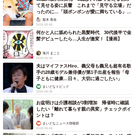
て見せる姿に反響 これまで「見守る立場」だ
ったのに…「頭ポンポンが愛に満ちている」
「尊…」
梨木 香奈
2026.08.08
何かと人に舐められた黒髪時代 30代後半で金
髪デビューしたら…人生が激変！【漫画】
海川 まこと
2026.08.08
夫はマイファスHiro、義父母も義兄も超有名歌
手の28歳モデル兼俳優が第1子出産を報告「母
子ともに健康…日々、大切に過ごしたい」
まいどなトピック
2026.08.08
お盆明けは介護相談が3割増加 帰省時に確認
したい「離れて暮らす親の異変」チェックポイ
ントは？
まいどなニュース情報部
2026.08.08