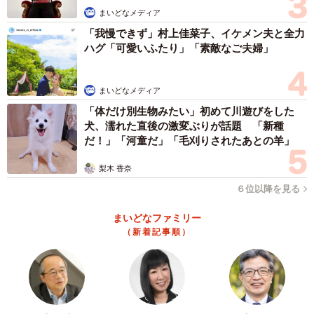
予約しました。コスモスクエア駅出入口からバスターミナ
まいどなメディア
ルまでの通路では、発車時間別にレーンがつくられ、私も
「我慢できず」村上佳菜子、イケメン夫と全力
しばらく並ぶことに。
ハグ「可愛いふたり」「素敵なご夫婦」
まいどなメディア
「体だけ別生物みたい」初めて川遊びをした
犬、濡れた直後の激変ぶりが話題 「新種
だ！」「河童だ」「毛刈りされたあとの羊」
梨木 香奈
６位以降を見る
まいどなファミリー
（新着記事順）
3/4
10時前にバスに乗り込んだ