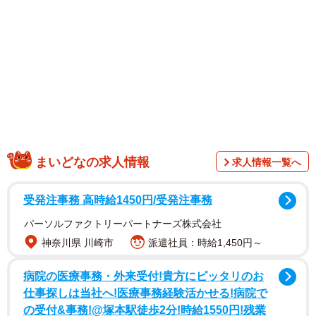
一方、西ゲートは、ゲート前にある夢洲第1交通ターミナル
にバスが乗り入れ、東ゲートとは異なった役割を果たして
います。西ゲートの最寄駅は、JRゆめ咲線の桜島駅です。
同駅からは、シャトルバスが運行されています。
なお、コスモスクエア駅は、Osaka Metro中央線とニュート
ラムの接続駅です。同駅は、1月19日の夢洲延伸まで中央線
の終着駅でした。
まいどなの求人情報
求人情報一覧へ
受発注事務 高時給1450円/受発注事務
パーソルファクトリーパートナーズ株式会社
神奈川県 川崎市
派遣社員：時給1,450円～
病院の医療事務・外来受付!貴方にピッタリのお
仕事探しは当社へ!医療事務経験活かせる!病院で
の受付&事務!@塚本駅徒歩2分!時給1550円!残業