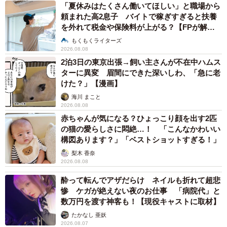
「夏休みはたくさん働いてほしい」と職場から
頼まれた高2息子 バイトで稼ぎすぎると扶養
を外れて税金や保険料が上がる？【FPが解
説】
もくもくライターズ
2026.08.08
2泊3日の東京出張→飼い主さんが不在中ハムス
ターに異変 眉間にできた深いしわ、「急に老
けた？」【漫画】
海川 まこと
2026.08.08
赤ちゃんが気になる？ひょっこり顔を出す2匹
の猫の愛らしさに悶絶…！ 「こんなかわいい
構図あります？」「ベストショットすぎる！」
梨木 香奈
2026.08.08
酔って転んでアザだらけ ネイルも折れて超悲
惨 ケガが絶えない夜のお仕事 「病院代」と
数万円を渡す神客も！【現役キャストに取材】
たかなし 亜妖
2026.08.07