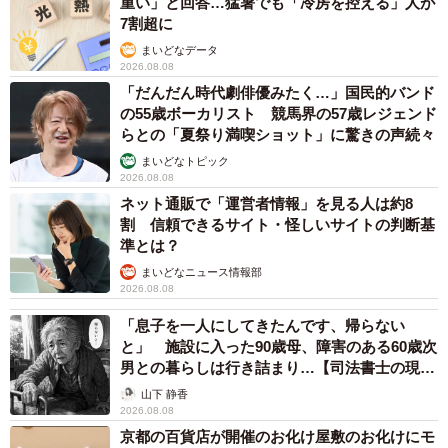
想されます。来場者数の増加に伴い、今後も新しいバス便
重い」と回答…猛暑でも「冷房を控える」人が
7割超に
が開設されるのではないでしょうか。
まいどなデータ
2026.08.08
「だんだん時代劇俳優みたく…」国民的バンド
の55歳ボーカリスト 競馬界の57歳レジェンド
らとの「夏祭り満喫ショット」に驚きの声続々
まいどなトピック
2026.08.08
ネット通販で「運営者情報」を見る人は約8
割 信頼できるサイト・怪しいサイトの判断基
準とは？
まいどなニュース情報部
2026.08.08
「息子を一人にしてきたんです、帰らない
と」 施設に入った90歳母、障害のある60歳次
男との暮らしは行き詰まり…【司法書士の現場
から】
山下 静香
2026.08.08
京都の百貨店が開催のお化け屋敷のお化けにモ