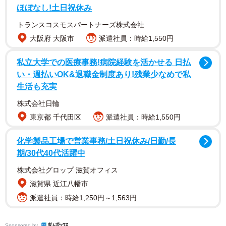
ほぼなし!土日祝休み
トランスコスモスパートナーズ株式会社
Osaka Metro中央線との接続が肝
大阪府 大阪市
派遣社員：時給1,550円
私立大学での医療事務!病院経験を活かせる 日払
い・週払いOK&退職金制度あり!残業少なめで私
生活も充実
株式会社日輪
東京都 千代田区
派遣社員：時給1,550円
化学製品工場で営業事務/土日祝休み/日勤/長
期/30代40代活躍中
株式会社グロップ 滋賀オフィス
滋賀県 近江八幡市
派遣社員：時給1,250円～1,563円
1/4
Sponsored by