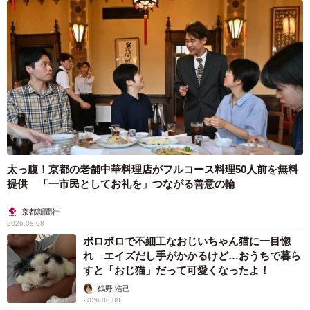
太っ腹！京都の老舗中華料理店がフルコース料理50人前を無料
提供 「一市民としてお礼を」つながる善意の輪
京都新聞社
2026.08.08
ボロボロで不細工なおじいちゃん猫に一目惚
れ エイズだし手がかかるけど…おうちで暮ら
すと「おじ猫」だって可愛くなったよ！
鶴野 浩己
2026.08.08