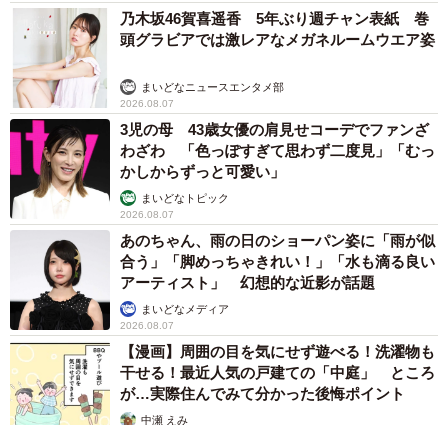
乃木坂46賀喜遥香 5年ぶり週チャン表紙 巻
頭グラビアでは激レアなメガネルームウエア姿
まいどなニュースエンタメ部
2026.08.07
3児の母 43歳女優の肩見せコーデでファンざ
わざわ 「色っぽすぎて思わず二度見」「むっ
かしからずっと可愛い」
まいどなトピック
2026.08.07
あのちゃん、雨の日のショーパン姿に「雨が似
合う」「脚めっちゃきれい！」「水も滴る良い
アーティスト」 幻想的な近影が話題
まいどなメディア
2026.08.07
【漫画】周囲の目を気にせず遊べる！洗濯物も
干せる！最近人気の戸建ての「中庭」 ところ
が…実際住んでみて分かった後悔ポイント
中瀬 えみ
2026.08.07