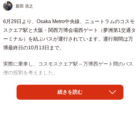
新田 浩之
6月29日より、Osaka Metro中央線、ニュートラムのコスモ
スクエア駅と大阪・関西万博会場西ゲート（夢洲第1交通タ
ーミナル）を結ぶバスが運行されています。運行期間は万
博最終日の10月13日まで。
実際に乗車し、コスモスクエア駅～万博西ゲート間のバス
便の役割を考えました。
万博東ゲートと西ゲートで異なる役割
続きを読む
ご存知のとおり、Osaka Metro中央線の夢洲駅は、万博会場
東ゲートの最寄駅です。東ゲートへの公共交通機関は事実
上、Osaka Metro中央線しかなく、東西シャトルバス（東ゲ
ート～西ゲート）以外にバスは乗り入れていません。