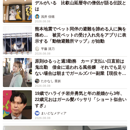
デルがいる 比叡山延暦寺の僧侶が語る伝説と
は
浅井 佳穂
2026.08.08
熊本地震でペット同伴の避難を諦める人に胸を
痛め… 被災ペットの受け入れ先をアプリに表
示する「動物避難所マップ」が始動
平藤 清刀
2026.08.08
原則ゆるっと週3勤務 カード支払い日直前は
鬼出勤 借金に追われる風俗嬢 それでも足り
ない場合は朝までガールズバー副業【現役キャ
ストに取材】
たかなし 亜妖
2026.08.08
19歳でハライチ岩井勇気と年の差婚から3年、
22歳元おはガール髪バッサリ「ショート似合い
すぎ」
まいどなメディア
2026.08.08