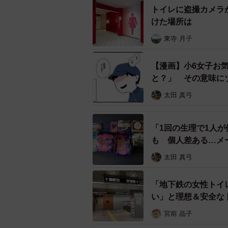
16.3%、「女性・女児 許さない」
トイレに盗撮カメラ
る結果となりました。
けた場所は
東寺 月子
【漫画】小6女子お
と？」 その意味に
太田 真弓
「1回の生理で1人
も 個人差ある…メ
太田 真弓
「地下鉄の女性トイ
アンケート結果/セルゥゥ
い」と理想＆安全な
この結果には多くのユーザーが驚き
宮前 晶子