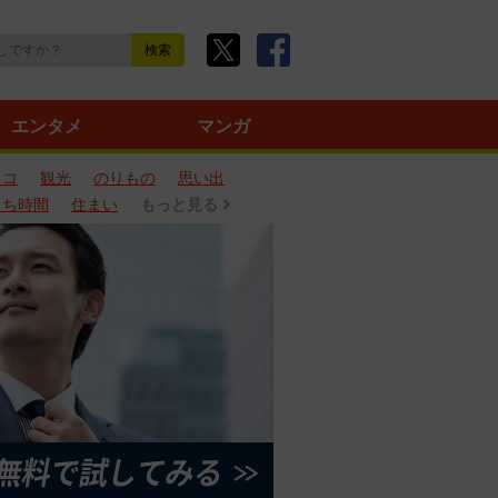
エンタメ
マンガ
ネコ
観光
のりもの
思い出
うち時間
住まい
もっと見る