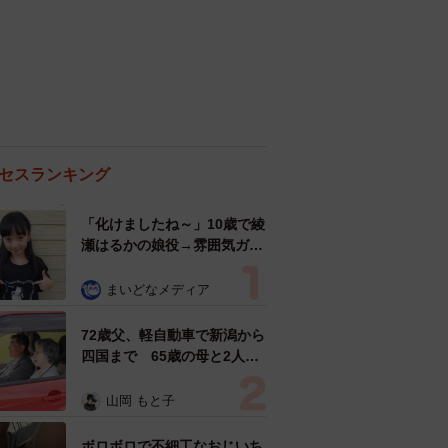
セスランキング
「化けましたね～」10歳で綾
瀬はるかの娘役→雰囲気ガラ
リの18歳に成長 「メイクで
雰囲気が」「宝塚に入れそ
まいどなメディア
う」
72歳父、軽自動車で新潟から
四国まで 65歳の母と2人で
3泊4日の旅 パーキングの休
憩まで分刻み… 「大学生で
山岡 もと子
も組まねえよ！」
ボロボロで不細工なおじいち