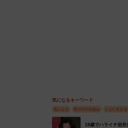
って、許さないが多い？いやいや…
した。また、「子ども自体は許すけ
なあ。子ども複数いるとかで、止め
方ないよなってなりますしね」「何
性異性、大人子供関係なく他人にト
ました。
セルゥゥゥゥァァァァァさん自身は
うか。
「今回の件は一切不快に思うことは
危険に感じることは一切なかったん
気になるキーワード
しかし、投稿への反響を見て意外に
気になる
世の中の仕組み
ともに生きる
「子供のやったことに対して許さな
ドアを蹴る、叩くなど直接攻撃をす
19歳でハライチ岩井