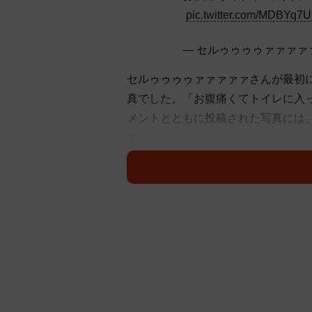
pic.twitter.com/MDBYq7
— セルゥゥゥゥァァァァァ (@
セルゥゥゥゥァァァァァさんが最初
真でした。「お腹痛くてトイレに入
メントとともに投稿された写真には
す。
この日の詳しい状況について、セル
「この日は仕事でショールームで打
があったことを思い出しスマホを見
てんだろうと写真撮ったんやで」（