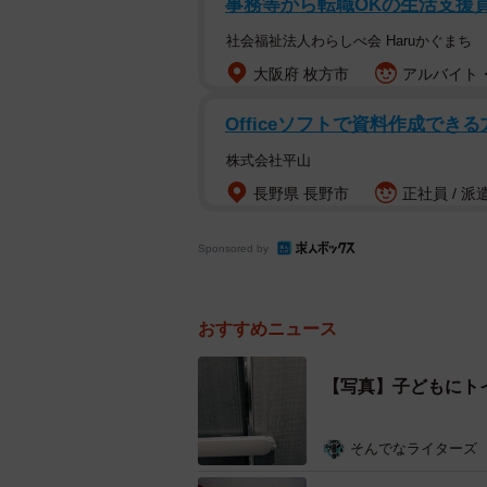
事務等から転職OKの生活支援
社会福祉法人わらしべ会 Haruかぐまち
男の子が覗いていた時間は約30秒
大阪府 枚方市
アルバイト・
といいます。セルゥゥゥゥァァァァ
か。
Officeソフトで資料作成できる
株式会社平山
「男の子が興味本位で覗いてるんだ
長野県 長野市
正社員 / 派
やで。男の子は『こんにちは、何し
レいるんだよと返事をしたら何も言
Sponsored by
さん）
この投稿の後、セルゥゥゥゥァァァ
おすすめニュース
「同性の4～6歳くらいの園児に覗
投稿を行いました。このアンケート
【写真】子どもにト
りました。
そんでなライターズ
「男性・男児 許す」が7.6%、「男性