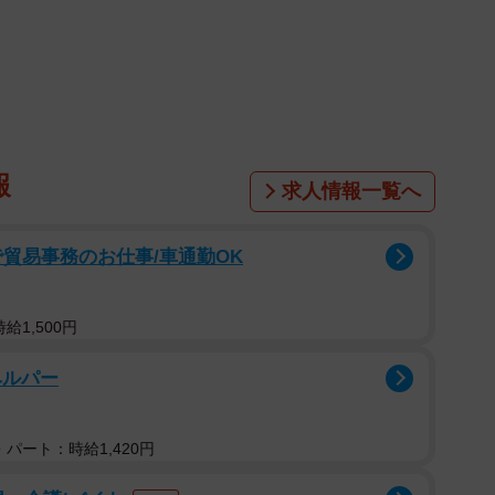
報
求人情報一覧へ
貿易事務のお仕事/車通勤OK
給1,500円
ヘルパー
1/4
パート：時給1,420円
/セルゥゥゥゥァァァァァさん（@cellbururu）提供