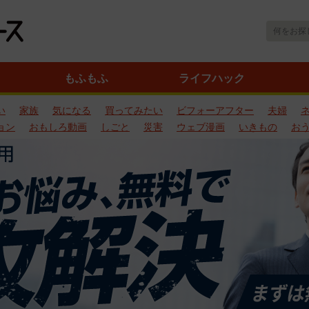
もふもふ
ライフハック
い
家族
気になる
買ってみたい
ビフォーアフター
夫婦
ョン
おもしろ動画
しごと
災害
ウェブ漫画
いきもの
お