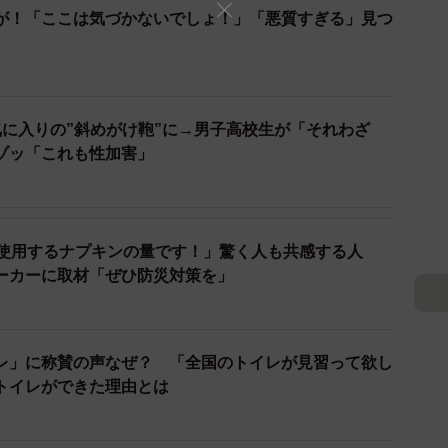
が53.6%となり、半数を超える人が「許さない」と回答す
が！「ここは気づかないでしょ！」「悪質すぎる」見つ
気に入りの”斜めがけ鞄”に→男子高校生が「それわざ
ゾッ「これも性加害」
が使用するナプキンの量です！」驚く人も共感する人
ーカーに取材「ぜひ防災対策を」
2/4
レ」に称賛の声なぜ？ 「全国のトイレが見習って欲し
ゥゥァァァァァさん（@cellbururu）提供
トイレができた理由とは
を示し、「許さん人が多めでビックリです」「えっ？待