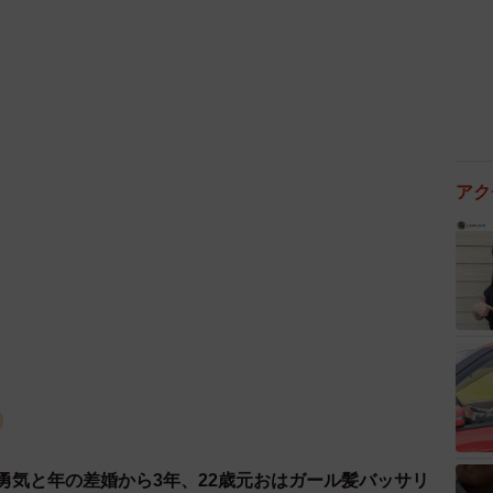
そりゃ驚くけどもwww」といったコメントが寄せられま
ど、放置してる親や注意しない親は許さないって感じか
るにも注意するにも手が回らないってケースなんかも仕
歳でもダメなものはダメと基準を教えとかないと」「同
イレ覗かれるのは嫌です」といった様々な意見が集まり
アク
、今回の出来事についてどのように感じていたのでしょ
なくただの出来事としてポストしたんやで。わい自身が
やで」（セルゥゥゥゥァァァァァさん）
感じたことがあったといいます。
いという意見が多く驚いたんやで。もし私が覗かれたら
るという人もいて衝撃だったんやで」（セルゥゥゥゥァ
勇気と年の差婚から3年、22歳元おはガール髪バッサリ