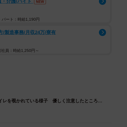
員・介護/バイト
NEW
ほどで、周囲に保護者らしき大人の姿は見当たらなかった
パート：時給1,190円
ァさんは、その場でどのような対応を取ったのでしょう
方/製造事務/月収24万/寮有
ろうなぁと思い、『覗かないで』って優しく注意したん
遣社員：時給1,250円～
てるんですか？』って聞いてきたので、お腹痛くてトイ
わずに去っていったんやで」（セルゥゥゥゥァァァァァ
ァァさんは改めて「気になったから質問やで」として、
かれたら許す？許さない？」というアンケート機能付きの
には合計3万近い票数が集まり、結果は以下のようにな
イレを覗かれている様子 優しく注意したところ…
・男児 許さない」が22.5%、「女性・女児 許す」が