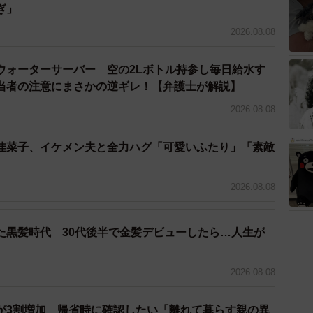
ぎ」
2026.08.08
大人の対応や、プライバシーに関する意識の違いについ
集めています。投稿者が冷静かつ優しく対応した一方
ウォーターサーバー 空の2Lボトル持参し毎日給水す
見られ、同じ出来事でも人によって受け取り方が大きく異
当者の注意にまさかの逆ギレ！【弁護士が解説】
子どもの好奇心と社会のルールのバランスをどう取るべ
2026.08.08
た投稿といえそうです。
佳菜子、イケメン夫と全力ハグ「可愛いふたり」「素敵
2026.08.08
た黒髪時代 30代後半で金髪デビューしたら…人生が
2026.08.08
が3割増加 帰省時に確認したい「離れて暮らす親の異