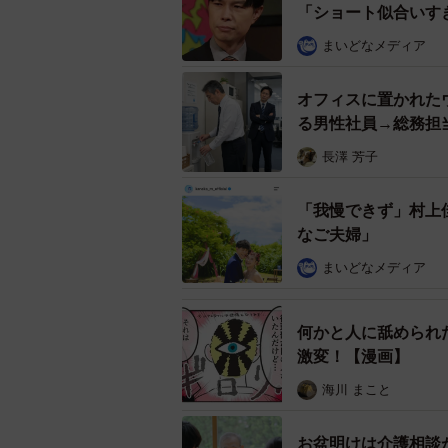
ァァァァさん）
「ショート似合いす
まいどなメディア
この投稿は、子どもの行動に対する
て考えさせられる内容として注目を
オフィスに置かれた
で、SNS上では厳しい意見も多く
る男性社員→総務担
なることが浮き彫りになりました。
長澤 芳子
きか、多くの人が考える機会となっ
「我慢できず」村上
なご夫婦」
まいどなメディア
何かと人に舐められ
激変！【漫画】
海川 まこと
お盆明けは介護相談