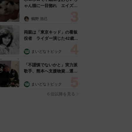
ゃん猫に一目惚れ エイズだ
し手がかかるけど…おうちで
暮らすと「おじ猫」だって可
鶴野 浩己
愛くなったよ！
両親は「東京キッド」の看板
役者 ライダー演じた42歳元
俳優が再婚妻との「ウエディ
ングフォト」計画を明言
まいどなトピック
「センスあるカメラマン求
む」
「不謹慎でないかと」実力派
歌手、熊本へ支援物資…運搬
トラックの車体デザインにた
めらい 「痛いほど伝わる」
まいどなトピック
「行動され立派」
６位以降を見る