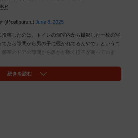
UiNP
cellbururu)
June 8, 2025
に投稿したのは、トイレの個室内から撮影した一枚の写
ってたら隙間から男の子に覗かれてるんやで」というコ
、個室のドアの隙間から誰かが除く様子が写っていま
続きを読む
ゥゥゥゥァァァァァさんは次のように振り返ります。
ち合わせだったんやで。お腹痛くてトイレに行き、着信
ていたらカサカサと音がして覗かれてたんやで。何やっ
セルゥゥゥゥァァァァァさん）