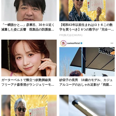
「一瞬誰かと…」彦摩呂、30キロ近く
【昭和43年以前生まれはロト６この数
減量した姿に反響 既製品の防護服が
字を買うべき】6つの数字が「完全一
着られると...
致」する方...
PR(株式会社MURA)
ガーターベルトで際立つ妖艶脚線美
紗栄子の長男 18歳のモデル、カジュ
フリーアナ森香澄がランジェリーモデ
アルコーデのおしゃれ近影が「両親の
ルに ｢PE...
いいとこ取...