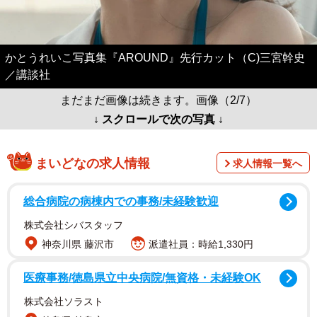
かとうれいこ写真集『AROUND』先行カット（C)三宮幹史
／講談社
まだまだ画像は続きます。画像（2/7）
↓ スクロールで次の写真 ↓
まいどなの求人情報
求人情報一覧へ
総合病院の病棟内での事務/未経験歓迎
株式会社シバスタッフ
神奈川県 藤沢市
派遣社員：時給1,330円
医療事務/徳島県立中央病院/無資格・未経験OK
株式会社ソラスト