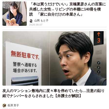
「本は買うだけでいい」京極夏彦さんの言葉に
共感した女性→リビングの本棚に140冊を積
読 「家に自分だけの本屋さん」
山岡 もと子
2026.08.07
友人のマンション敷地内に度々車を停めていたら…注意の貼り
紙でナンバーをさらされました【弁護士が解説】
長澤 芳子