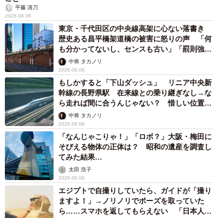
平藤 清刀
2026.08.06
東京・千代田区の中央線高架に心ない落書き
歴史ある昌平橋架道橋の被害に怒りの声 「何
も分かってないし、センスも古い」「罰則強化
して」
中将 タカノリ
2026.08.06
もしかすると「下山ダッシュ」 リニア中央新
幹線の長野県駅 在来線との乗り継ぎなし→な
ら走れば間に合うんじゃない？ 惜しい位置関
係が反響
中将 タカノリ
2026.08.06
「なんじゃこりゃ！」「ロボ？」大阪・梅田に
そびえる物体の正体は？ 昭和の遺産を調査し
てみた結果…
太田 浩子
2026.08.06
エジプトで自撮りしていたら、ガイドが「撮り
ますよ！」→ノリノリでポーズを取っていた
ら……スマホを返してもらえない 「日本人は