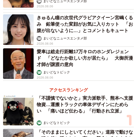
まいどなニュースエンタメ部
2026.08.06
きゅるん瞳の次世代グラビアクイーン宮嶋くる
み 鉛筆使った変顔がお気に入りカット 「お
腹が出ないように…」とコメントもキュート
まいどなニュースエンタメ部
2026.08.06
愛車は総走行距離17万キロのホンダレジェン
ド 「どなたか欲しい方が居たら」 大御所漫
才師が譲渡の意向
まいどなトピック
2026.08.06
アクセスランキング
「不謹慎でないかと」実力派歌手、熊本へ支援
物資…運搬トラックの車体デザインにためら
い 「痛いほど伝わる」「行動され立派」
まいどなトピック
「そのままにしといてください」道路で動けな