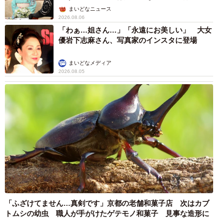
屋】
まいどなニュース
2026.08.06
「わぁ…姐さん…」「永遠にお美しい」 大女
優岩下志麻さん、写真家のインスタに登場
まいどなメディア
2026.08.05
「ふざけてません…真剣です」京都の老舗和菓子店 次はカブ
トムシの幼虫 職人が手がけたゲテモノ和菓子 見事な造形に