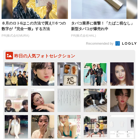
８月のロト6はこの方法で買え!!６つの
タバコ業界に衝撃！「たばこ税なし」
数字が『完全一致』する方法
新型タバコが爆売れ中
PR(株式会社MURA)
PR(株式会社HAL)
Recommended by
昨日の人気フォトセレクション