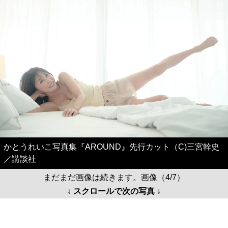
かとうれいこ写真集『AROUND』先行カット（C)三宮幹史
／講談社
まだまだ画像は続きます。画像（4/7）
↓ スクロールで次の写真 ↓