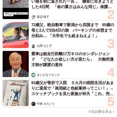
い猫を前に返された一言… 懸命に生きようと
した4日間 「命の重さはみんな同じ」保護団
体代表の訴え
渡辺 晴子
72歳父、軽自動車で新潟から四国まで 65歳の
母と2人で3泊4日の旅 パーキングの休憩まで
分刻み… 「大学生でも組まねえよ！」
山岡 もと子
愛車は総走行距離17万キロのホンダレジェン
ド 「どなたか欲しい方が居たら」 大御所漫
才師が譲渡の意向
まいどなトピック
83歳父が骨折で入院 ３カ月の病院生活があま
りに退屈で「画用紙と色鉛筆持ってこい！」→
スケッチブックを見た家族が仰天「これ、売れ
ますよ…」
中将 タカノリ
６位以降を見る