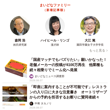
まいどなファミリー
（新着記事順）
森岡 浩
ハイヒール・リンゴ
大江 篤
姓氏研究家
漫才師
園田学園女子大学学長
もっと見る
「国産マッチでもバズりたい」願いかなった！
老舗メーカーの投稿が4100万再生 他業種も
続々相乗りでミーム化へ発展
まいどなニュース調査部
2026.08.07
「即座に案内することが不可能です」レストラ
ンの入り口に大きな注意書き オートリザーブ
からの予約を拒否するお断りに賛同者続々
中将 タカノリ
2026.08.07