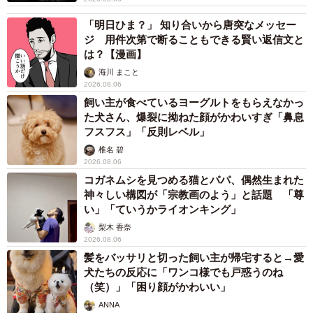
「明日ひま？」 知り合いから唐突なメッセー
ジ 用件次第で断ることもできる賢い返信文と
は？【漫画】
海川 まこと
2026.08.06
飼い主が食べているヨーグルトをもらえなかっ
た犬さん、爆裂に拗ねた顔がかわいすぎ「鼻息
フスフス」「反則レベル」
椎名 碧
2026.08.06
コガネムシを見つめる猫とパパ、偶然生まれた
神々しい構図が「宗教画のよう」と話題 「尊
い」「ていうかライオンキング」
梨木 香奈
2026.08.06
髪をバッサリと切った飼い主が帰宅すると→愛
犬たちの反応に「ワンコ様でも戸惑うのね
（笑）」「困り顔がかわいい」
ANNA