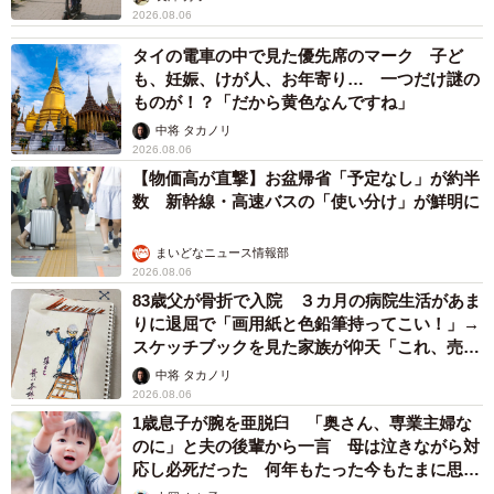
2026.08.06
タイの電車の中で見た優先席のマーク 子ど
も、妊娠、けが人、お年寄り… 一つだけ謎の
ものが！？「だから黄色なんですね」
中将 タカノリ
2026.08.06
【物価高が直撃】お盆帰省「予定なし」が約半
数 新幹線・高速バスの「使い分け」が鮮明に
まいどなニュース情報部
2026.08.06
83歳父が骨折で入院 ３カ月の病院生活があま
りに退屈で「画用紙と色鉛筆持ってこい！」→
スケッチブックを見た家族が仰天「これ、売れ
ますよ…」
中将 タカノリ
2026.08.06
1歳息子が腕を亜脱臼 「奥さん、専業主婦な
のに」と夫の後輩から一言 母は泣きながら対
応し必死だった 何年もたった今もたまに思い
出し…