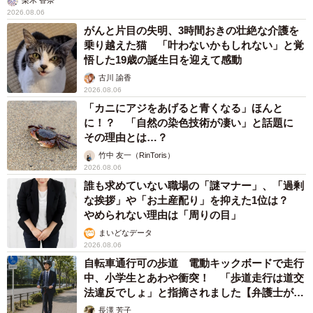
梨木 香奈
2026.08.06
がんと片目の失明、3時間おきの壮絶な介護を
乗り越えた猫 「叶わないかもしれない」と覚
悟した19歳の誕生日を迎えて感動
古川 諭香
2026.08.06
「カニにアジをあげると青くなる」ほんと
に！？ 「自然の染色技術が凄い」と話題に
その理由とは…？
竹中 友一（RinToris）
2026.08.06
誰も求めていない職場の「謎マナー」、「過剰
な挨拶」や「お土産配り」を抑えた1位は？
やめられない理由は「周りの目」
まいどなデータ
2026.08.06
自転車通行可の歩道 電動キックボードで走行
中、小学生とあわや衝突！ 「歩道走行は道交
法違反でしょ」と指摘されました【弁護士が解
説】
長澤 芳子