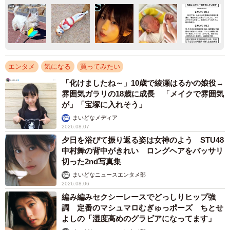
エンタメ
気になる
買ってみたい
「化けましたね～」10歳で綾瀬はるかの娘役→
雰囲気ガラリの18歳に成長 「メイクで雰囲気
が」「宝塚に入れそう」
まいどなメディア
2026.08.07
夕日を浴びて振り返る姿は女神のよう STU48
中村舞の背中がきれい ロングヘアをバッサリ
切った2nd写真集
まいどなニュースエンタメ部
2026.08.06
編み編みセクシーレースでどっしりヒップ強
調 定番のマシュマロむぎゅっポーズ ちとせ
よしの「湿度高めのグラビアになってます」