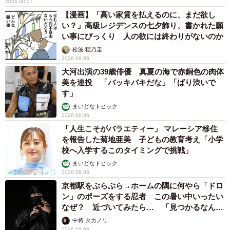
2026.08.07
【漫画】「高い家賃を払えるのに、まだ欲し
い？」高級レジデンスの七夕飾り、書かれた願
い事にびっくり 人の欲には終わりがないのか
松波 穂乃圭
2026.08.06
大河出演の39歳俳優 真夏の海で赤銅色の肉体
美を連投 「バッキバキだな」「ばり渋いで
す」
まいどなトピック
2026.08.06
「人生こそがバラエティー」 マレーシア移住
を報告した菊地亜美 子どもの教育考え「小学
校へ入学するこのタイミングで挑戦」
まいどなトピック
2026.08.06
京都駅をぶらぶら→ホームの隅に何やら「ドロ
ン」のポーズをする忍者 この暑い中いったい
なぜ？ 近づいてみたら… 「見つかるなんて
未熟」
中将 タカノリ
2026.08.06