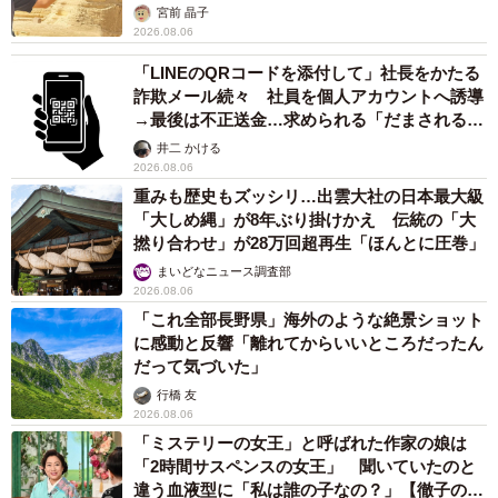
カモ代表かも」「私は6時間で3万円払った」
宮前 晶子
2026.08.06
「LINEのQRコードを添付して」社長をかたる
詐欺メール続々 社員を個人アカウントへ誘導
→最後は不正送金…求められる「だまされる前
提」の対策
井二 かける
2026.08.06
重みも歴史もズッシリ…出雲大社の日本最大級
「大しめ縄」が8年ぶり掛けかえ 伝統の「大
撚り合わせ」が28万回超再生「ほんとに圧巻」
まいどなニュース調査部
2026.08.06
「これ全部長野県」海外のような絶景ショット
に感動と反響「離れてからいいところだったん
だって気づいた」
行橋 友
2026.08.06
「ミステリーの女王」と呼ばれた作家の娘は
「2時間サスペンスの女王」 聞いていたのと
違う血液型に「私は誰の子なの？」【徹子の部