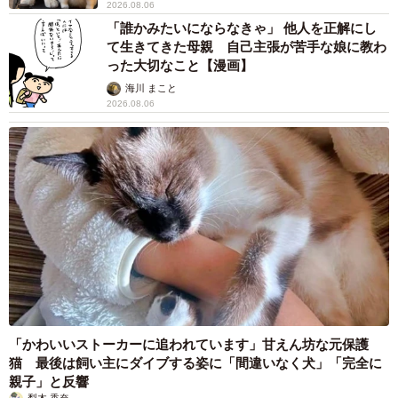
2026.08.06
「誰かみたいにならなきゃ」 他人を正解にし
て生きてきた母親 自己主張が苦手な娘に教わ
った大切なこと【漫画】
海川 まこと
2026.08.06
「かわいいストーカーに追われています」甘えん坊な元保護
猫 最後は飼い主にダイブする姿に「間違いなく犬」「完全に
親子」と反響