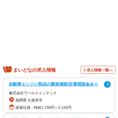
異色のグラドル。家庭的で優しげな雰囲気と、Iカップバス
トのインパクトが同居するというギャップが大きな魅力で
す。唯一無二の存在として、多くのグラビアファンから支
持を集めています。
（撮影：高橋慶佑 ヘアメイク：小林エリカ スタイリング：
工藤紗恵（ミタケイショウ））
【原つむぎさんプロフィール】
兵庫県生まれ。写真集『まいぺーす。』（徳間書店）が発
まいどなの求人情報
求人情報一覧へ
売中。活動の詳細は公式インスタグラムやX（ともに
@haratsumugi）
自動車エンジン部品の製造補助/定着奨励金あり
株式会社ワールドインテック
福岡県 久留米市
派遣社員：時給1,700円～2,125円