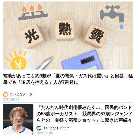
補助があっても約9割が「夏の電気・ガス代は重い」と回答…猛
暑でも「冷房を控える」人が7割超に
まいどなデータ
2026.08.08
「だんだん時代劇俳優みたく…」国民的バンド
の55歳ボーカリスト 競馬界の57歳レジェンド
らとの「夏祭り満喫ショット」に驚きの声続々
まいどなトピック
2026.08.08