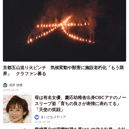
京都五山送り火ピンチ 気候変動や獣害に施設老朽化「もう限
界」 クラファン募る
浅井 佳穂
2026.08.09
母は有名女優、慶応幼稚舎出身CBCアナのノー
スリーブ姿「育ちの良さが表情に表れてる」
「天使の笑顔」
まいどなメディア
2026.08.09