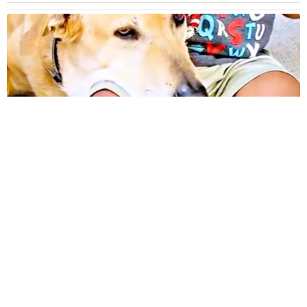
12歳の愛犬に変化 1歳息子の膝で甘える初めて見せる姿に反
響 これまで「見守る立場」だったのに…「頭ポンポンが愛に
満ちている」「尊…」
梨木 香奈
2026.08.08
何かと人に舐められた黒髪時代 30代後半で金
髪デビューしたら…人生が激変！【漫画】
海川 まこと