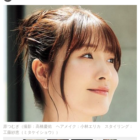
原つむぎ（撮影：高橋慶佑 ヘアメイク：小林エリカ スタイリング：
工藤紗恵（ミタケイショウ））