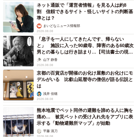
ネット通販で「運営者情報」を見る人は約8
割 信頼できるサイト・怪しいサイトの判断基
準とは？
まいどなニュース情報部
2026.08.08
「息子を一人にしてきたんです、帰らない
と」 施設に入った90歳母、障害のある60歳次
男との暮らしは行き詰まり…【司法書士の現場
から】
山下 静香
2026.08.08
京都の百貨店が開催のお化け屋敷のお化けにモ
デルがいる 比叡山延暦寺の僧侶が語る伝説と
は
浅井 佳穂
2026.08.08
熊本地震でペット同伴の避難を諦める人に胸を
痛め… 被災ペットの受け入れ先をアプリに表
示する「動物避難所マップ」が始動
平藤 清刀
2026.08.08