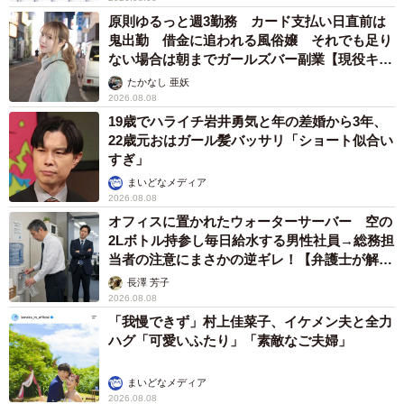
原則ゆるっと週3勤務 カード支払い日直前は
鬼出勤 借金に追われる風俗嬢 それでも足り
ない場合は朝までガールズバー副業【現役キャ
ストに取材】
たかなし 亜妖
2026.08.08
19歳でハライチ岩井勇気と年の差婚から3年、
22歳元おはガール髪バッサリ「ショート似合い
すぎ」
まいどなメディア
2026.08.08
オフィスに置かれたウォーターサーバー 空の
2Lボトル持参し毎日給水する男性社員→総務担
当者の注意にまさかの逆ギレ！【弁護士が解
説】
長澤 芳子
2026.08.08
「我慢できず」村上佳菜子、イケメン夫と全力
ハグ「可愛いふたり」「素敵なご夫婦」
まいどなメディア
2026.08.08