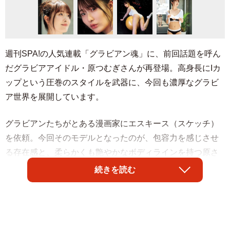
週刊SPA!の人気連載「グラビアン魂」に、前回話題を呼ん
だグラビアアイドル・原つむぎさんが再登場。高身長にIカ
ップという圧巻のスタイルを武器に、今回も濃厚なグラビ
ア世界を展開しています。
グラビアンたちがとある漫画家にエスキース（スケッチ）
を依頼。今回そのモデルとなったのが、包容力を感じさせ
る存在感と、柔らかくも艶やかなボディラインを持つ原さ
んです。漫画家が原さんに惹かれたのは、ある性癖に関係
続きを読む
があるとのことで、彼女の内に秘めた魅力が、創作欲を強
く刺激したとみられます。
兵庫県出身の原さんは、保育士・幼稚園教諭の資格を持つ