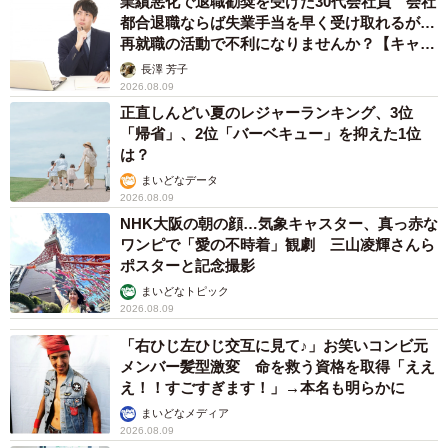
業績悪化で退職勧奨を受けた30代会社員 会社
都合退職ならば失業手当を早く受け取れるが…
再就職の活動で不利になりませんか？【キャリ
アカウンセラーが解説】
長澤 芳子
2026.08.09
正直しんどい夏のレジャーランキング、3位
「帰省」、2位「バーベキュー」を抑えた1位
は？
まいどなデータ
2026.08.09
NHK大阪の朝の顔…気象キャスター、真っ赤な
ワンピで「愛の不時着」観劇 三山凌輝さんら
ポスターと記念撮影
まいどなトピック
2026.08.09
「右ひじ左ひじ交互に見て♪」お笑いコンビ元
メンバー髪型激変 命を救う資格を取得「ええ
え！！すごすぎます！」→本名も明らかに
まいどなメディア
2026.08.09