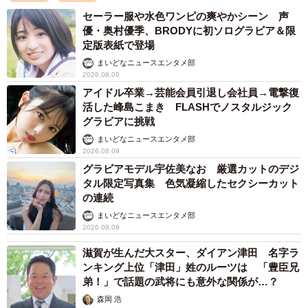
セーラー服や水色ワンピの爽やかシーン 声
優・奥村優季、BRODYに初ソログラビア＆限
定版表紙で登場
まいどなニュースエンタメ部
2026.08.09
アイドル卒業→芸能会員引退し会社員→電撃復
活した峰島こまき FLASHでノスタルジック
グラビアに挑戦
まいどなニュースエンタメ部
2026.08.09
グラビアモデル宇佐美なお 厳選カットのデジ
タル限定写真集 色気凝縮したセクシーカット
の連続
まいどなニュースエンタメ部
2026.08.09
滋賀が生んだ大スター、ダイアン津田 名字ラ
ンキング上位「津田」姓のルーツは 「豊臣兄
弟！」で話題の武将にも意外な関係が…？
森岡 浩