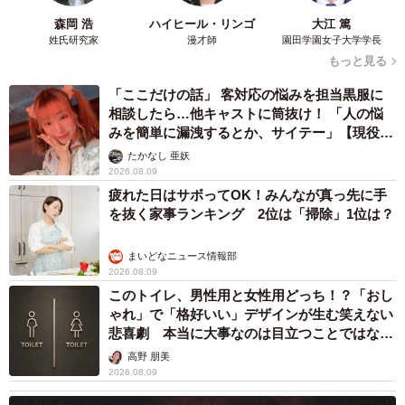
森岡 浩
ハイヒール・リンゴ
大江 篤
姓氏研究家
漫才師
園田学園女子大学学長
もっと見る
「ここだけの話」 客対応の悩みを担当黒服に
相談したら…他キャストに筒抜け！ 「人の悩
みを簡単に漏洩するとか、サイテー」【現役キ
ャストに取材】
たかなし 亜妖
2026.08.09
疲れた日はサボってOK！みんなが真っ先に手
を抜く家事ランキング 2位は「掃除」1位は？
まいどなニュース情報部
2026.08.09
このトイレ、男性用と女性用どっち！？「おし
ゃれ」で「格好いい」デザインが生む笑えない
悲喜劇 本当に大事なのは目立つことではな
く…
高野 朋美
2026.08.09