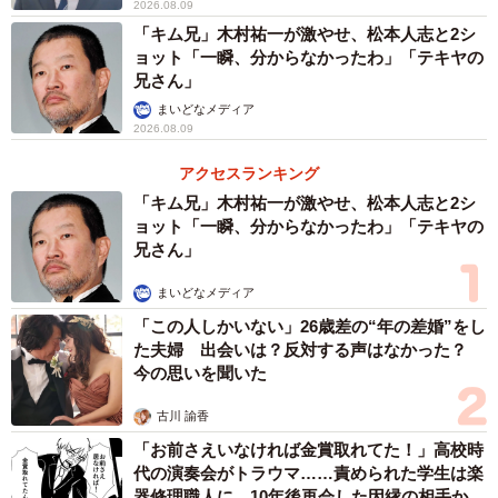
2026.08.09
「キム兄」木村祐一が激やせ、松本人志と2シ
ョット「一瞬、分からなかったわ」「テキヤの
兄さん」
まいどなメディア
2026.08.09
アクセスランキング
「キム兄」木村祐一が激やせ、松本人志と2シ
ョット「一瞬、分からなかったわ」「テキヤの
兄さん」
まいどなメディア
「この人しかいない」26歳差の“年の差婚”をし
た夫婦 出会いは？反対する声はなかった？
今の思いを聞いた
古川 諭香
「お前さえいなければ金賞取れてた！」高校時
代の演奏会がトラウマ……責められた学生は楽
器修理職人に 10年後再会した因縁の相手から