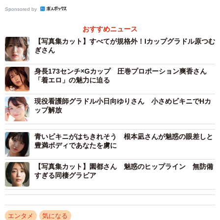
Sponsored by
おすすめニュース
【写真集カット】すべてが規格外！Iカップグラドル原つむ
ぎさん
身長173センチ×Gカップ 圧巻プロポーション爽香さん
「着エロ」の魅力に迫る
現役看護師グラドル小日向ゆりさん 小さめビキニでHカ
ップ解放
青いビキニがはちきれそう 根本凪さんが魅惑の眼差しと
豊満ボディであなたを虜に
【写真集カット】園都さん 魅惑のヒップライン 無防備
すぎる同棲グラビア
エンタメ
気になる