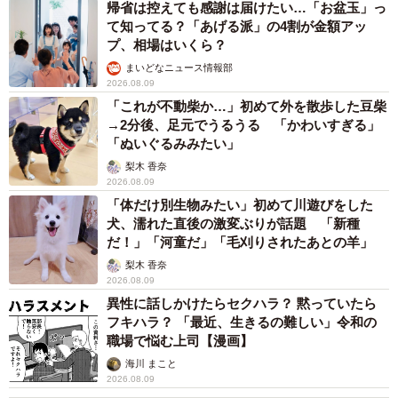
帰省は控えても感謝は届けたい…「お盆玉」っ
て知ってる？「あげる派」の4割が金額アッ
プ、相場はいくら？
まいどなニュース情報部
2026.08.09
「これが不動柴か…」初めて外を散歩した豆柴
→2分後、足元でうるうる 「かわいすぎる」
「ぬいぐるみみたい」
梨木 香奈
2026.08.09
「体だけ別生物みたい」初めて川遊びをした
犬、濡れた直後の激変ぶりが話題 「新種
だ！」「河童だ」「毛刈りされたあとの羊」
梨木 香奈
2026.08.09
異性に話しかけたらセクハラ？ 黙っていたら
フキハラ？ 「最近、生きるの難しい」令和の
職場で悩む上司【漫画】
海川 まこと
2026.08.09