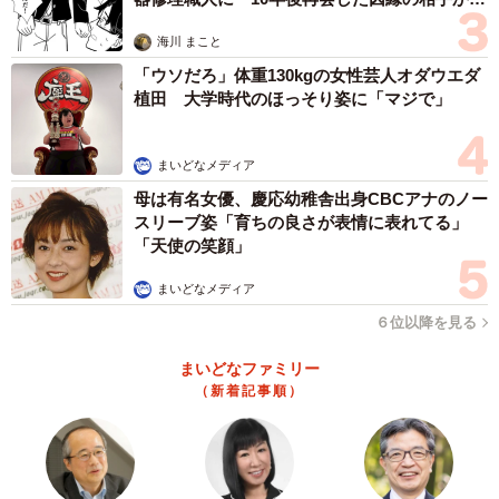
思わぬ申し出【漫画】
海川 まこと
「ウソだろ」体重130kgの女性芸人オダウエダ
植田 大学時代のほっそり姿に「マジで」
まいどなメディア
母は有名女優、慶応幼稚舎出身CBCアナのノー
スリーブ姿「育ちの良さが表情に表れてる」
「天使の笑顔」
まいどなメディア
６位以降を見る
まいどなファミリー
（新着記事順）