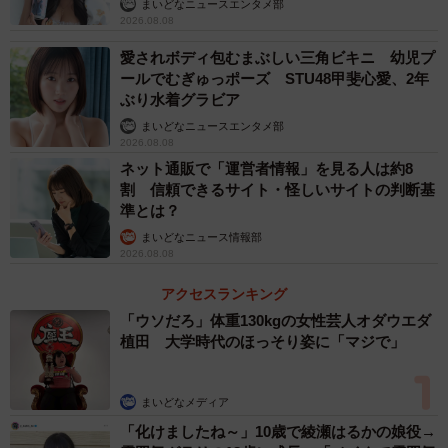
まいどなニュースエンタメ部
2026.08.08
愛されボディ包むまぶしい三角ビキニ 幼児プ
ールでむぎゅっポーズ STU48甲斐心愛、2年
ぶり水着グラビア
まいどなニュースエンタメ部
2026.08.08
ネット通販で「運営者情報」を見る人は約8
割 信頼できるサイト・怪しいサイトの判断基
準とは？
まいどなニュース情報部
2026.08.08
アクセスランキング
「ウソだろ」体重130kgの女性芸人オダウエダ
植田 大学時代のほっそり姿に「マジで」
まいどなメディア
「化けましたね～」10歳で綾瀬はるかの娘役→