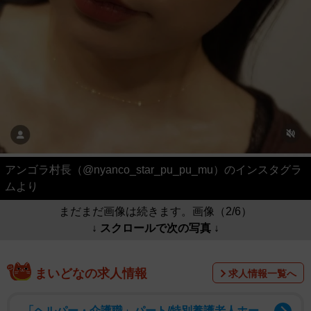
アンゴラ村長（@nyanco_star_pu_pu_mu）のインスタグラ
ムより
まだまだ画像は続きます。画像（2/6）
↓ スクロールで次の写真 ↓
まいどなの求人情報
求人情報一覧へ
「ヘルパー・介護職」パート/特別養護老人ホー