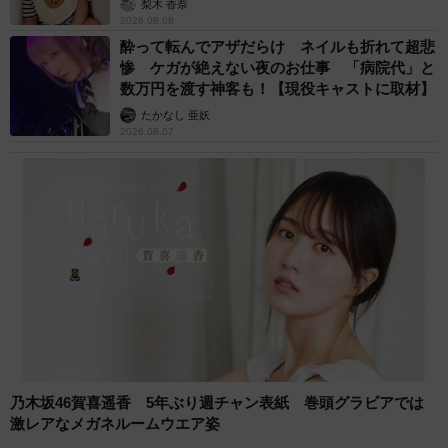
梨木 香奈
2026.08.08
酔って転んでアザだらけ ネイルも折れて超悲
惨 ケガが絶えない夜のお仕事 「病院代」と
数万円を渡す神客も！【現役キャストに取材】
たかなし 亜妖
2026.08.07
乃木坂46賀喜遥香 5年ぶり週チャン表紙 巻頭グラビアでは
激レアなメガネルームウエア姿