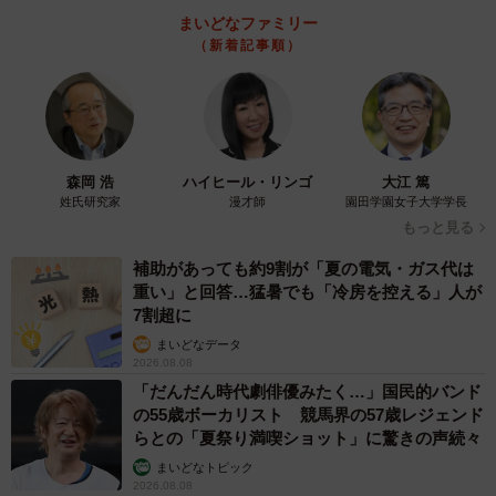
まいどなファミリー
（新着記事順）
森岡 浩
ハイヒール・リンゴ
大江 篤
姓氏研究家
漫才師
園田学園女子大学学長
もっと見る
補助があっても約9割が「夏の電気・ガス代は
重い」と回答…猛暑でも「冷房を控える」人が
7割超に
まいどなデータ
2026.08.08
「だんだん時代劇俳優みたく…」国民的バンド
の55歳ボーカリスト 競馬界の57歳レジェンド
らとの「夏祭り満喫ショット」に驚きの声続々
まいどなトピック
2026.08.08