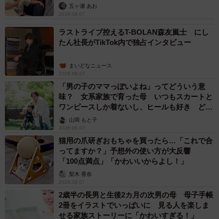
五ヶ瀬 あお
2026.08.07
ラストライブ控えるT-BOLAN森友嵐士 にし
たん社長がTikTok内で独占インタビュー
まいどなニュース
2026.08.07
「男の子のママっぽいよね」ってどういう意
味？ 女系家族で育った母 いつもスカートと
ワンピースしか着ないし、ヒールも好き どの
へんが…
山岡 もと子
2026.08.07
猫用の爪研ぎおもちゃを買ったら…「これで合
ってますか？」予想外の使い方が大反響
「100点満点」「かわいいからよし！」
梨木 香奈
2026.08.07
2歳半の長男と生後2カ月の次男の母 母子手帳
2冊をイラストでいっぱいに 見る人を楽しま
せる家族ストーリーに「かわいすぎる！」