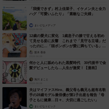
「我慢できず」村上佳菜子、イケメン夫と全力
ハグ「可愛いふたり」「素敵なご夫婦」
まいどなメディア
2026.08.08
12歳の愛犬に変化 1歳息子の膝で甘える初め
て見せる姿に反響 これまで「見守る立場」だ
ったのに…「頭ポンポンが愛に満ちている」
「尊…」
梨木 香奈
2026.08.08
何かと人に舐められた黒髪時代 30代後半で金
髪デビューしたら…人生が激変！【漫画】
海川 まこと
2026.08.08
夫はマイファスHiro、義父母も義兄も超有名歌
手の28歳モデル兼俳優が第1子出産を報告「母
子ともに健康…日々、大切に過ごしたい」
まいどなトピック