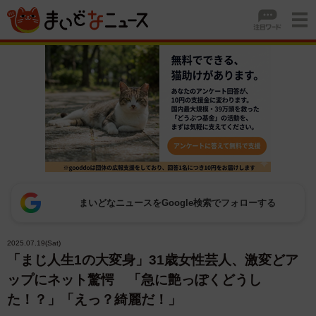
まいどなニュースをGoogle検索でフォローする
2025.07.19(Sat)
「まじ人生1の大変身」31歳女性芸人、激変どア
ップにネット驚愕 「急に艶っぽくどうし
た！？」「えっ？綺麗だ！」