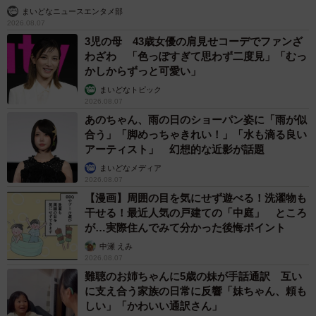
まいどなニュースエンタメ部
2026.08.07
3児の母 43歳女優の肩見せコーデでファンざ
わざわ 「色っぽすぎて思わず二度見」「むっ
かしからずっと可愛い」
まいどなトピック
2026.08.07
あのちゃん、雨の日のショーパン姿に「雨が似
合う」「脚めっちゃきれい！」「水も滴る良い
アーティスト」 幻想的な近影が話題
まいどなメディア
2026.08.07
【漫画】周囲の目を気にせず遊べる！洗濯物も
干せる！最近人気の戸建ての「中庭」 ところ
が…実際住んでみて分かった後悔ポイント
中瀬 えみ
2026.08.07
難聴のお姉ちゃんに5歳の妹が手話通訳 互い
に支え合う家族の日常に反響「妹ちゃん、頼も
しい」「かわいい通訳さん」