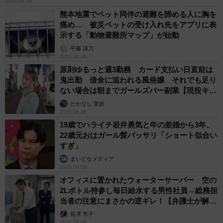
2026.08.08
熊本地震でペット同伴の避難を諦める人に胸を
痛め… 被災ペットの受け入れ先をアプリに表
示する「動物避難所マップ」が始動
平藤 清刀
2026.08.08
原則ゆるっと週3勤務 カード支払い日直前は
鬼出勤 借金に追われる風俗嬢 それでも足り
ない場合は朝までガールズバー副業【現役キャ
ストに取材】
たかなし 亜妖
2026.08.08
19歳でハライチ岩井勇気と年の差婚から3年、
22歳元おはガール髪バッサリ「ショート似合い
すぎ」
まいどなメディア
2026.08.08
オフィスに置かれたウォーターサーバー 空の
2Lボトル持参し毎日給水する男性社員→総務担
当者の注意にまさかの逆ギレ！【弁護士が解
説】
長澤 芳子
2026.08.08