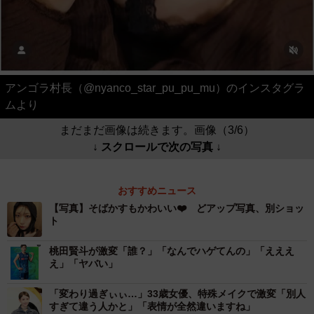
アンゴラ村長（@nyanco_star_pu_pu_mu）のインスタグラ
ムより
まだまだ画像は続きます。画像（3/6）
↓ スクロールで次の写真 ↓
おすすめニュース
【写真】そばかすもかわいい❤️ どアップ写真、別ショッ
ト
桃田賢斗が激変「誰？」「なんでハゲてんの」「えええ
え」「ヤバい」
「変わり過ぎぃぃ…」33歳女優、特殊メイクで激変「別人
すぎて違う人かと」「表情が全然違いますね」