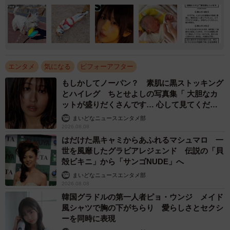
エンタメ
気になる
ビフォーアフター
もしかしてノーパン？ 素肌に黒ストッキング
とハイレグ ちとせよしの写真集「 大胆なカ
ットが盛りだくさんです… 心して見てくださ
い」
まいどなニュースエンタメ部
2026.08.08
はだけた黒キャミからあふれるマシュマロ 一
世を風靡したグラビアレジェンド 伝説の「貝
殻ビキニ」から「サンゴNUDE」へ
まいどなニュースエンタメ部
2026.08.08
韓国グラドルの第一人者ピョ・ウンジ メイド
風シャツで胸の下がちらり 愛らしさとセクシ
ーを同時に表現