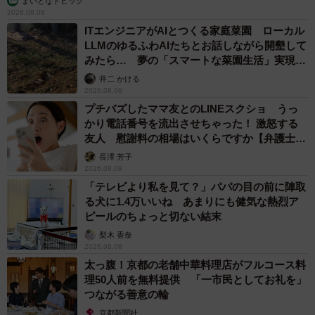
まいどなトピック
2026.08.08
ITエンジニアがAIとつくる家庭菜園 ローカル
LLMのゆるふわAIたちとお話しながら開墾して
みたら… 夢の「スマートな菜園生活」実現な
るか
井二 かける
2026.08.08
プチバズしたママ友とのLINEスクショ うっ
かり電話番号を流出させちゃった！ 激怒する
友人 慰謝料の相場はいくらですか【弁護士が
解説】
長澤 芳子
2026.08.08
「テレビより私を見て？」パパの目の前に陣取
る犬に1.4万いいね あまりにも健気な熱烈ア
ピールのちょっと切ない結末
梨木 香奈
2026.08.08
太っ腹！京都の老舗中華料理店がフルコース料
理50人前を無料提供 「一市民としてお礼を」
つながる善意の輪
京都新聞社