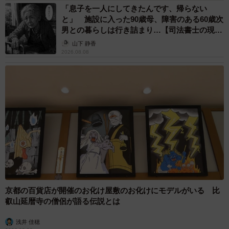
「息子を一人にしてきたんです、帰らない
と」 施設に入った90歳母、障害のある60歳次
男との暮らしは行き詰まり…【司法書士の現場
から】
山下 静香
2026.08.08
京都の百貨店が開催のお化け屋敷のお化けにモデルがいる 比
叡山延暦寺の僧侶が語る伝説とは
浅井 佳穂