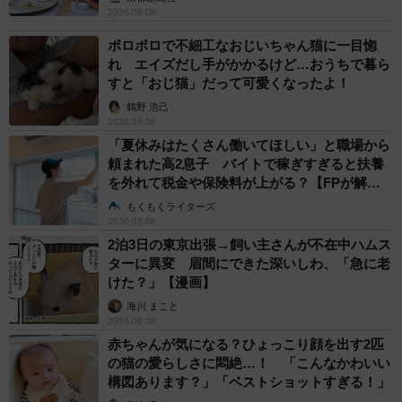
2026.08.08
ボロボロで不細工なおじいちゃん猫に一目惚
れ エイズだし手がかかるけど…おうちで暮ら
すと「おじ猫」だって可愛くなったよ！
鶴野 浩己
2026.08.08
「夏休みはたくさん働いてほしい」と職場から
頼まれた高2息子 バイトで稼ぎすぎると扶養
を外れて税金や保険料が上がる？【FPが解
説】
もくもくライターズ
2026.08.08
2泊3日の東京出張→飼い主さんが不在中ハムス
ターに異変 眉間にできた深いしわ、「急に老
けた？」【漫画】
海川 まこと
2026.08.08
赤ちゃんが気になる？ひょっこり顔を出す2匹
の猫の愛らしさに悶絶…！ 「こんなかわいい
構図あります？」「ベストショットすぎる！」