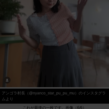
アンゴラ村長（@nyanco_star_pu_pu_mu）のインスタグラ
ムより
これが最後の一枚です。画像（6/6）