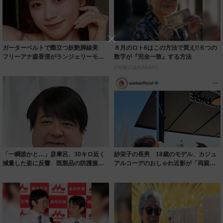
ガーターベルトで際立つ妖艶脚線美
８月のロト6はこの方法で買え!!６つの
フリーアナ森香澄がランジェリーモデ
数字が『完全一致』する方法
ルに ｢PE...
PR(株式会社MURA)
「一瞬誰かと…」彦摩呂、30キロ近く
紗栄子の長男 18歳のモデル、カジュ
減量した姿に反響 既製品の防護服が
アルコーデのおしゃれ近影が「両親の
着られると...
いいとこ取...