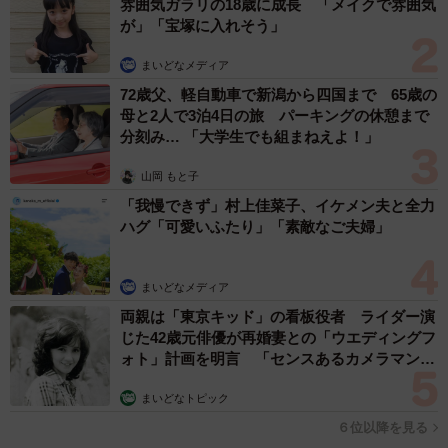
雰囲気ガラリの18歳に成長 「メイクで雰囲気
が」「宝塚に入れそう」
まいどなメディア
72歳父、軽自動車で新潟から四国まで 65歳の
母と2人で3泊4日の旅 パーキングの休憩まで
分刻み… 「大学生でも組まねえよ！」
山岡 もと子
「我慢できず」村上佳菜子、イケメン夫と全力
ハグ「可愛いふたり」「素敵なご夫婦」
まいどなメディア
両親は「東京キッド」の看板役者 ライダー演
じた42歳元俳優が再婚妻との「ウエディングフ
ォト」計画を明言 「センスあるカメラマン求
む」
まいどなトピック
６位以降を見る