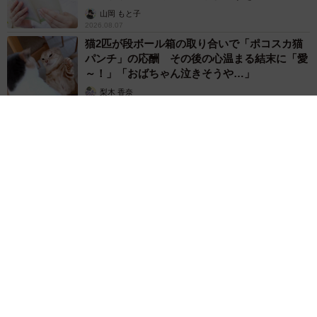
山岡 もと子
2026.08.07
猫2匹が段ボール箱の取り合いで「ポコスカ猫
パンチ」の応酬 その後の心温まる結末に「愛
～！」「おばちゃん泣きそうや…」
梨木 香奈
2026.08.07
「ちょっとババロアみたい」パートナーの誕生日に手作りトー
トバッグ 完成まで1年 淡い藍染めに漂うクラゲ よく見る