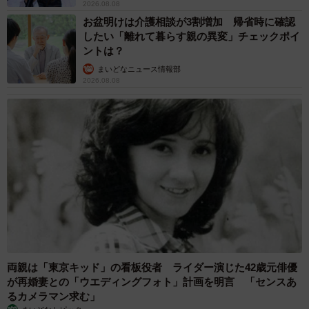
2026.08.08
お盆明けは介護相談が3割増加 帰省時に確認
したい「離れて暮らす親の異変」チェックポイ
ントは？
まいどなニュース情報部
2026.08.08
両親は「東京キッド」の看板役者 ライダー演じた42歳元俳優
が再婚妻との「ウエディングフォト」計画を明言 「センスあ
るカメラマン求む」