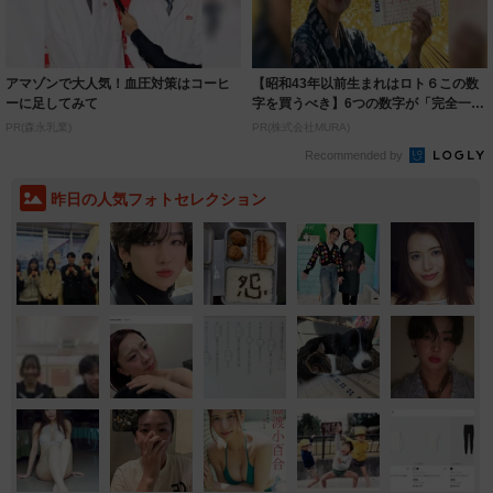
アマゾンで大人気！血圧対策はコーヒ
【昭和43年以前生まれはロト６この数
ーに足してみて
字を買うべき】6つの数字が「完全一
致」する方...
PR(森永乳業)
PR(株式会社MURA)
Recommended by
昨日の人気フォトセレクション