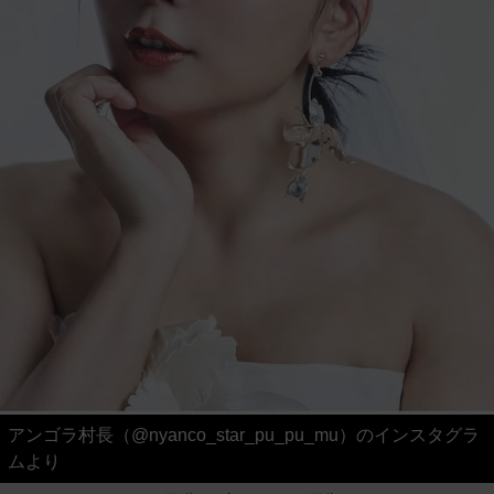
アンゴラ村長（@nyanco_star_pu_pu_mu）のインスタグラ
ムより