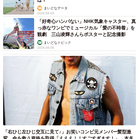
まいどなニュース情報部
2026.08.08
京都の百貨店が開催のお化け屋敷のお化けにモ
デルがいる 比叡山延暦寺の僧侶が語る伝説と
は
浅井 佳穂
2026.08.08
熊本地震でペット同伴の避難を諦める人に胸を
痛め… 被災ペットの受け入れ先をアプリに表
示する「動物避難所マップ」が始動
平藤 清刀
2026.08.08
原則ゆるっと週3勤務 カード支払い日直前は
鬼出勤 借金に追われる風俗嬢 それでも足り
ない場合は朝までガールズバー副業【現役キャ
ストに取材】
たかなし 亜妖
2026.08.08