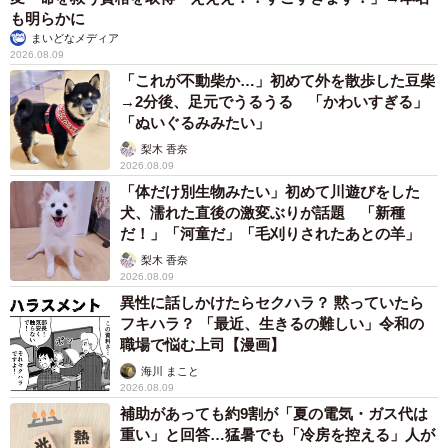
19歳でハライチ岩井勇気と年の差婚から3年、22歳元おはガー
ル髪バッサリ「ショート似合いすぎ」
まいどなメディア
2026.08.08
オフィスに置かれたウォーターサーバー 空の
2Lボトル持参し毎日給水する男性社員→総務担
当者の注意にまさかの逆ギレ！【弁護士が解
説】
長澤 芳子
2026.08.08
「我慢できず」村上佳菜子、イケメン夫と全力
ハグ「可愛いふたり」「素敵なご夫婦」