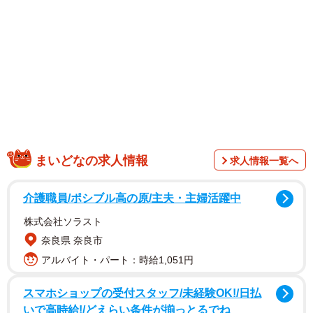
宿題をしていた娘にそう言われたおひさまさんは、「折れ
たなら削りなさーい」と声をかけたそうですが、「ちがう
よとれちゃったの〜」といわれたため、確認してみると、
そこで目にしたのは思わぬ壊れ方をした赤鉛筆の姿でし
た。芯が根元からすっぽりと抜けてしまっていたのです。
まいどなの求人情報
求人情報一覧へ
介護職員/ポシブル高の原/主夫・主婦活躍中
株式会社ソラスト
奈良県 奈良市
アルバイト・パート：時給1,051円
スマホショップの受付スタッフ/未経験OK!/日払
いで高時給!/どえらい条件が揃っとるでね