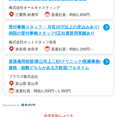
株式会社オールキャスティング
三重県 鈴鹿市
派遣社員：時給1,650円
受付事務スタッフ・ 月収19万以上の見込みあり/
病院の受付事務スタッフ!/正社員登用実績あり
株式会社ホットスタッフ奈良
奈良県 奈良市
派遣社員：時給1,200円～
直接雇用前提/富山市上二杉/クリニック/医療事務/
1/3
資格・経験どちらかある方歓迎/フルタイム
芯がすっぽり抜けて空洞となった赤鉛筆／キッチンハウスおひさまさん
プラウズ株式会社
（@kitchen.ohisama）提供
富山県 富山市
派遣社員：時給1,200円～1,300円
Sponsored by
おすすめニュース