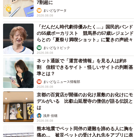
まいどなメディア
2026.08.08
12歳の愛犬に変化 1歳息子の膝で甘える初め
て見せる姿に反響 これまで「見守る立場」だ
ったのに…「頭ポンポンが愛に満ちている」
「尊…」
梨木 香奈
2026.08.08
何かと人に舐められた黒髪時代 30代後半で金
髪デビューしたら…人生が激変！【漫画】
海川 まこと
2026.08.08
両親は「東京キッド」の看板役者 ライダー演
じた42歳元俳優が再婚妻との「ウエディングフ
ォト」計画を明言 「センスあるカメラマン求
む」
まいどなトピック
2026.08.08
ITエンジニアがAIとつくる家庭菜園 ローカル
LLMのゆるふわAIたちとお話しながら開墾して