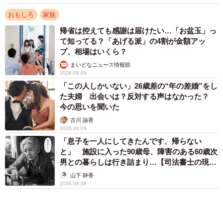
ントは？
いました／キッチンハウスおひさまさん（@kitchen.ohisama）提供
まいどなニュース情報部
2026.08.08
衝撃的な状態の画像とともに投稿されたこの出来事には、
「赤えんぴつって、そんな綺麗に抜けるんですか」「たし
アクセスランキング
かに取れてる、というか抜けてる」「こんなの初めて見
「この人しかいない」26歳差の“年の差婚”をし
た夫婦 出会いは？反対する声はなかった？
た」など、180件を超えるコメントが寄せられています。
今の思いを聞いた
とりわけ目立ったのは、同様の体験をしたという人たちの
古川 諭香
声。「100円ショップなどで買った鉛筆でよく起こる」とい
「お前さえいなければ金賞取れてた！」高校時
った情報も見られ、思わぬ“共感の輪”が広がりました。
代の演奏会がトラウマ……責められた学生は楽
器修理職人に 10年後再会した因縁の相手から
思わぬ申し出【漫画】
「壊れてしまったのに、“ラッキー現象”みたいにとらえてく
海川 まこと
れるコメントもあって、新しい視点をもらえたように感じ
「ウソだろ」体重130kgの女性芸人オダウエダ
ました」（キッチンハウスおひさまさん）
植田 大学時代のほっそり姿に「マジで」
まいどなメディア