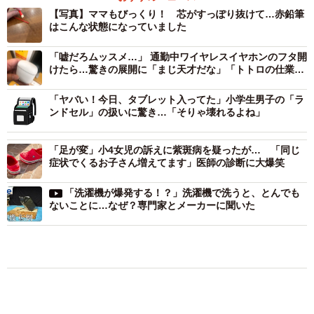
【写真】ママもびっくり！ 芯がすっぽり抜けて…赤鉛筆
はこんな状態になっていました
「嘘だろムッスメ…」 通勤中ワイヤレスイヤホンのフタ開
けたら…驚きの展開に「まじ天才だな」「トトロの仕業」
12万いいね！
「ヤバい！今日、タブレット入ってた」小学生男子の「ラ
ンドセル」の扱いに驚き…「そりゃ壊れるよね」
「旦那もびっくりしていました。わたしはキッチンにいな
がら作業をしていた時に言われたので初めはちゃんと見て
「足が変」小4女児の訴えに紫斑病を疑ったが… 「同じ
症状でくるお子さん増えてます」医師の診断に大爆笑
いなかったのですが、思わず手を止めました（笑）」（キ
ッチンハウスおひさまさん）
「洗濯機が爆発する！？」洗濯機で洗うと、とんでも
ないことに…なぜ？専門家とメーカーに聞いた
おもしろ
家族
帰省は控えても感謝は届けたい…「お盆玉」っ
て知ってる？「あげる派」の4割が金額アッ