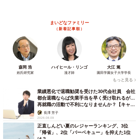
梨木 香奈
2026.08.09
異性に話しかけたらセクハラ？ 黙っていたら
フキハラ？ 「最近、生きるの難しい」令和の
職場で悩む上司【漫画】
海川 まこと
2026.08.09
補助があっても約9割が「夏の電気・ガス代は
重い」と回答…猛暑でも「冷房を控える」人が
7割超に
まいどなデータ
2026.08.08
「だんだん時代劇俳優みたく…」国民的バンド
の55歳ボーカリスト 競馬界の57歳レジェンド
らとの「夏祭り満喫ショット」に驚きの声続々
まいどなトピック
2026.08.08
ネット通販で「運営者情報」を見る人は約8
割 信頼できるサイト・怪しいサイトの判断基
準とは？