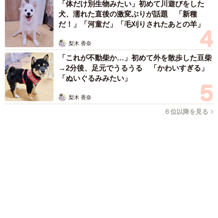
「右ひじ左ひじ交互に見て♪」お笑いコンビ元メンバー髪型激
変 命を救う資格を取得「えええ！！すごすぎます！」→本名
も明らかに
まいどなメディア
2026.08.09
「これが不動柴か…」初めて外を散歩した豆柴
→2分後、足元でうるうる 「かわいすぎる」
「ぬいぐるみみたい」
梨木 香奈
2026.08.09
「体だけ別生物みたい」初めて川遊びをした
犬、濡れた直後の激変ぶりが話題 「新種
だ！」「河童だ」「毛刈りされたあとの羊」