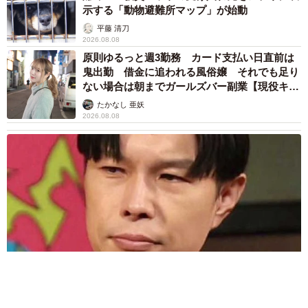
みたら… 夢の「スマートな菜園生活」実現な
るか
井二 かける
2026.08.08
プチバズしたママ友とのLINEスクショ うっ
かり電話番号を流出させちゃった！ 激怒する
友人 慰謝料の相場はいくらですか【弁護士が
解説】
長澤 芳子
2026.08.08
「テレビより私を見て？」パパの目の前に陣取
る犬に1.4万いいね あまりにも健気な熱烈ア
ピールのちょっと切ない結末
梨木 香奈
2026.08.08
太っ腹！京都の老舗中華料理店がフルコース料
理50人前を無料提供 「一市民としてお礼を」
つながる善意の輪
京都新聞社
2026.08.08