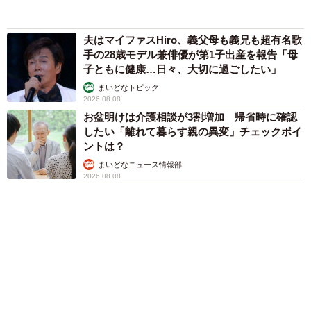
「体だけ別生物みたい」初めて川遊びをした
犬、濡れた直後の激変ぶりが話題 「新種
だ！」「河童だ」「毛刈りされたあとの羊」
梨木 香奈
「これが不動柴か…」初めて外を散歩した豆柴
→2分後、足元でうるうる 「かわいすぎる」
「ぬいぐるみみたい」
梨木 香奈
６位以降を見る
まいどなファミリー
（新着記事順）
森岡 浩
ハイヒール・リンゴ
大江 篤
姓氏研究家
漫才師
園田学園女子大学学長