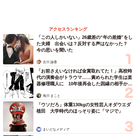
もっと見る
業績悪化で退職勧奨を受けた30代会社員 会社
都合退職ならば失業手当を早く受け取れるが…
再就職の活動で不利になりませんか？【キャリ
アカウンセラーが解説】
長澤 芳子
2026.08.09
正直しんどい夏のレジャーランキング、3位
「帰省」、2位「バーベキュー」を抑えた1位
は？
まいどなデータ
2026.08.09
「好奇心ハンパない」NHK気象キャスター、真
っ赤なワンピでミュージカル「愛の不時着」を
観劇 三山凌輝さんらポスターと記念撮影
まいどなトピック
2026.08.09