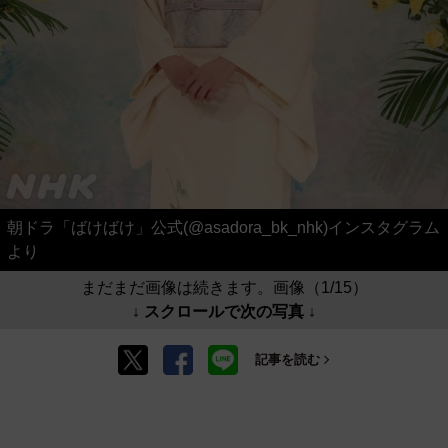
朝ドラ「ばけばけ」公式(@asadora_bk_nhk)インスタグラム
より
まだまだ画像は続きます。画像（1/15）
↓ スクロールで次の写真 ↓
記事を読む