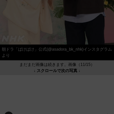
朝ドラ「ばけばけ」公式(@asadora_bk_nhk)インスタグラム
より
まだまだ画像は続きます。画像（11/15）
↓ スクロールで次の写真 ↓