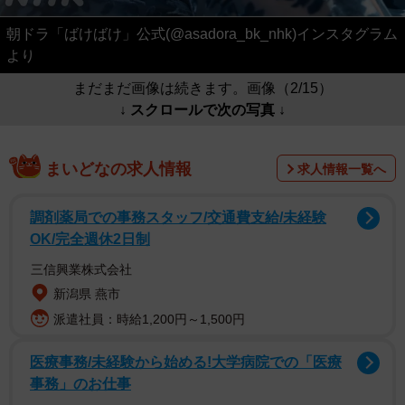
朝ドラ「ばけばけ」公式(@asadora_bk_nhk)インスタグラム
より
まだまだ画像は続きます。画像（2/15）
↓ スクロールで次の写真 ↓
まいどなの求人情報
求人情報一覧へ
調剤薬局での事務スタッフ/交通費支給/未経験
OK/完全週休2日制
三信興業株式会社
新潟県 燕市
派遣社員：時給1,200円～1,500円
医療事務/未経験から始める!大学病院での「医療
事務」のお仕事