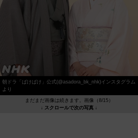
朝ドラ「ばけばけ」公式(@asadora_bk_nhk)インスタグラム
より
まだまだ画像は続きます。画像（8/15）
↓ スクロールで次の写真 ↓