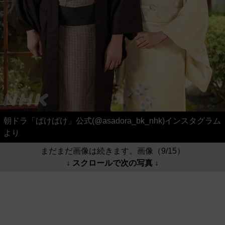
朝ドラ「ばけばけ」公式(@asadora_bk_nhk)インスタグラム
より
まだまだ画像は続きます。画像（9/15）
↓ スクロールで次の写真 ↓