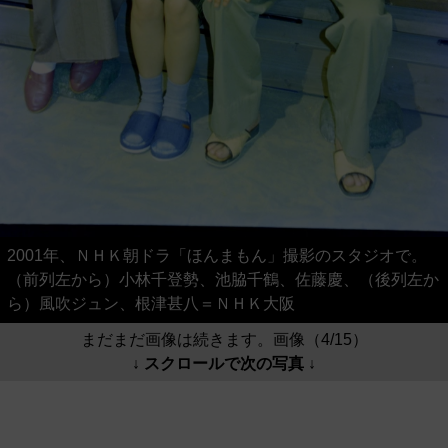
2001年、ＮＨＫ朝ドラ「ほんまもん」撮影のスタジオで。
（前列左から）小林千登勢、池脇千鶴、佐藤慶、（後列左か
ら）風吹ジュン、根津甚八＝ＮＨＫ大阪
まだまだ画像は続きます。画像（4/15）
↓ スクロールで次の写真 ↓