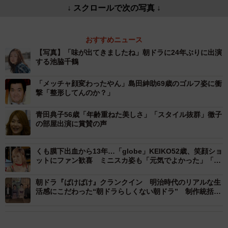
↓ スクロールで次の写真 ↓
おすすめニュース
【写真】「味が出てきましたね」朝ドラに24年ぶりに出演
する池脇千鶴
「メッチャ顔変わったやん」島田紳助69歳のゴルフ姿に衝
撃「整形してんのか？」
青田典子56歳「年齢重ねた美しさ」「スタイル抜群」徹子
の部屋出演に賞賛の声
くも膜下出血から13年…「globe」KEIKO52歳、笑顔ショ
ットにファン歓喜 ミニスカ姿も「元気でよかった」「変
わらず美人」
朝ドラ『ばけばけ』クランクイン 明治時代のリアルな生
活感にこだわった“朝ドラらしくない朝ドラ” 制作統括が
語る意気込み