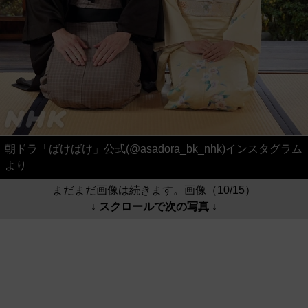
朝ドラ「ばけばけ」公式(@asadora_bk_nhk)インスタグラム
より
まだまだ画像は続きます。画像（10/15）
↓ スクロールで次の写真 ↓