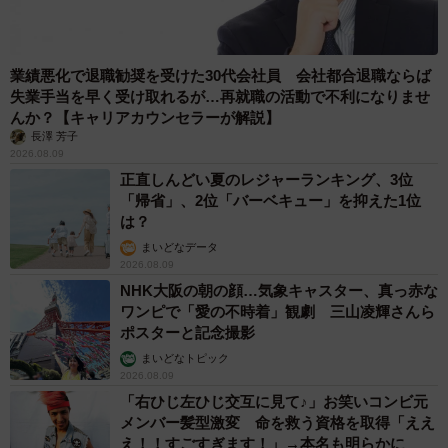
業績悪化で退職勧奨を受けた30代会社員 会社都合退職ならば
失業手当を早く受け取れるが…再就職の活動で不利になりませ
んか？【キャリアカウンセラーが解説】
長澤 芳子
2026.08.09
正直しんどい夏のレジャーランキング、3位
「帰省」、2位「バーベキュー」を抑えた1位
は？
まいどなデータ
2026.08.09
NHK大阪の朝の顔…気象キャスター、真っ赤な
ワンピで「愛の不時着」観劇 三山凌輝さんら
ポスターと記念撮影
まいどなトピック
2026.08.09
「右ひじ左ひじ交互に見て♪」お笑いコンビ元
メンバー髪型激変 命を救う資格を取得「ええ
え！！すごすぎます！」→本名も明らかに