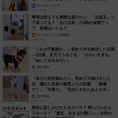
まいどなメディア
2026.08.09
帰省は控えても感謝は届けたい…「お盆玉」っ
て知ってる？「あげる派」の4割が金額アッ
プ、相場はいくら？
まいどなニュース情報部
2026.08.09
「これが不動柴か…」初めて外を散歩した豆柴
→2分後、足元でうるうる 「かわいすぎる」
「ぬいぐるみみたい」
梨木 香奈
2026.08.09
「体だけ別生物みたい」初めて川遊びをした
犬、濡れた直後の激変ぶりが話題 「新種
だ！」「河童だ」「毛刈りされたあとの羊」
梨木 香奈
2026.08.09
異性に話しかけたらセクハラ？ 黙っていたら
フキハラ？ 「最近、生きるの難しい」令和の