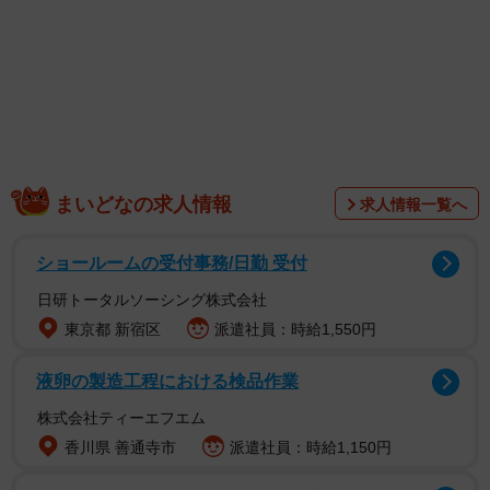
面目に奮闘するさくらに近づきます。
矢野さんは忍の幼なじみの人気インフルエンサー・チコ役
を担当。シェアハウスに押しかけてきたことで、忍をめぐ
りさくらとライバル関係に。永尾さんが演じるのは、誰も
が認める美貌の売れっ子グラビアアイドル・逢󠄀坂みお役。
さくらのことを気にかける一方で、性に奔放な一面も。
まいどなの求人情報
求人情報一覧へ
ショールームの受付事務/日勤 受付
日研トータルソーシング株式会社
東京都 新宿区
派遣社員：時給1,550円
液卵の製造工程における検品作業
株式会社ティーエフエム
香川県 善通寺市
派遣社員：時給1,150円