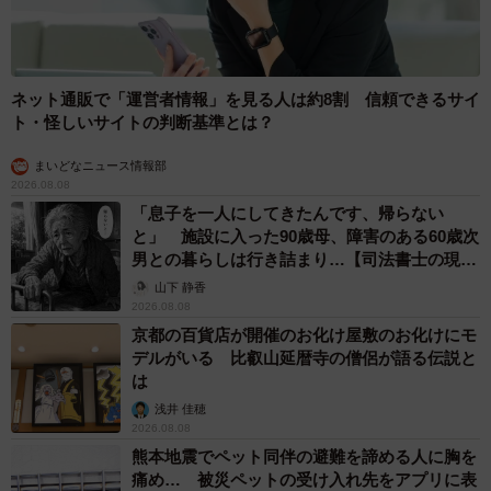
ネット通販で「運営者情報」を見る人は約8割 信頼できるサイ
ト・怪しいサイトの判断基準とは？
まいどなニュース情報部
2026.08.08
「息子を一人にしてきたんです、帰らない
と」 施設に入った90歳母、障害のある60歳次
男との暮らしは行き詰まり…【司法書士の現場
から】
山下 静香
2026.08.08
京都の百貨店が開催のお化け屋敷のお化けにモ
デルがいる 比叡山延暦寺の僧侶が語る伝説と
は
浅井 佳穂
2026.08.08
熊本地震でペット同伴の避難を諦める人に胸を
痛め… 被災ペットの受け入れ先をアプリに表