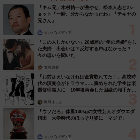
「キム兄」木村祐一が激やせ、松本人志と2シ
ョット「一瞬、分からなかったわ」「テキヤの
兄さん」
まいどなメディア
「この人しかいない」26歳差の“年の差婚”をし
た夫婦 出会いは？反対する声はなかった？
今の思いを聞いた
古川 諭香
「お前さえいなければ金賞取れてた！」高校時
代の演奏会がトラウマ……責められた学生は楽
器修理職人に 10年後再会した因縁の相手から
思わぬ申し出【漫画】
海川 まこと
「ウソだろ」体重130kgの女性芸人オダウエダ
植田 大学時代のほっそり姿に「マジで」
まいどなメディア