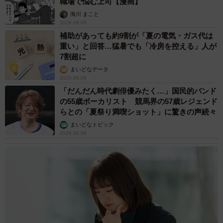
職場で悩む上司【漫画】
海川 まこと
2026.08.09
補助があっても約9割が「夏の電気・ガス代は
重い」と回答…猛暑でも「冷房を控える」人が
7割超に
まいどなデータ
2026.08.08
「だんだん時代劇俳優みたく…」国民的バンド
の55歳ボーカリスト 競馬界の57歳レジェンド
らとの「夏祭り満喫ショット」に驚きの声続々
まいどなトピック
2026.08.08