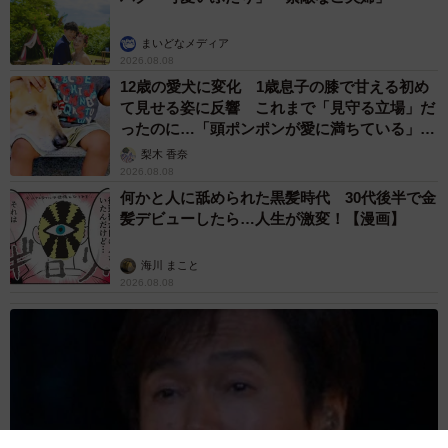
まいどなメディア
2026.08.08
12歳の愛犬に変化 1歳息子の膝で甘える初め
て見せる姿に反響 これまで「見守る立場」だ
ったのに…「頭ポンポンが愛に満ちている」
「尊…」
梨木 香奈
2026.08.08
何かと人に舐められた黒髪時代 30代後半で金
髪デビューしたら…人生が激変！【漫画】
海川 まこと
2026.08.08