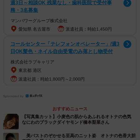
週3日～相談OK 残業なし・歯科医院で受付事
務・3名募集
ドラマのシーンカットとして、さくらのグラビア撮影シー
マンパワーグループ株式会社
ンやさくらと忍がベンチに座る場面が公開されました。押
愛知県 名古屋市
派遣社員：時給1,450円
田さんは忍という役について「全日本男子の『夢』を体現
コールセンター「テレフォンオペレーター」/週3
したような、隅田忍という役を任せて頂き本当に光栄で
日OK髪色・ネイル自由受電のみ落とし物受付
す。忍という役が僕にも共通するような思考回路の持ち主
株式会社ラブキャリア
でしたので、僕だったら表現できるのではないかとワクワ
東京都 港区
クしました！」と語っています。
派遣社員：時給1,800円～2,000円
橋下さんは「この時代にここまで水着や、露出の多いシー
ンが多いドラマはなかなか珍しいかな？と。個人的には私
Sponsored by
は水着が正装なので…（笑）、その姿でドラマに出られる
おすすめニュース
ことは凄く光栄です」、矢野さんは「とっても元気な子！
【写真集カット】小麦色の肌からあふれるオトナの色気
パワフルな女の子！ というイメージ(笑)です。でも読み込
なにわのブラックダイヤモンド橋本梨菜さん
めば読み込むほど、すごく繊細で不器用な子なんです。多
美バストのぞかせる至高のニット姿 オトナの色香大胆
分とても強がりで…まさに私‼ 」、永尾さんは「見どころは