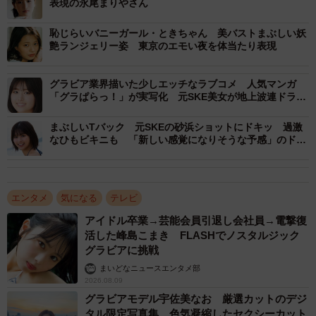
表現の永尾まりやさん
やっぱり水着のシーン♡でも、それだけではなく、表紙へ
恥じらいバニーガール・ときちゃん 美バストまぶしい妖
の道のり、この業界の闇、そしてさくらと忍のマネージャ
艶ランジェリー姿 東京のエモい夜を体当たり表現
ーになる絆、恋愛。沢山の見どころがあります！ ドキドキ
ハラハラしながらみてください」とコメントしています。
グラビア業界描いた少しエッチなラブコメ 人気マンガ
「グラぱらっ！」が実写化 元SKE美女が地上波連ドラ初
主演
まぶしいTバック 元SKEの砂浜ショットにドキッ 過激
なひもビキニも 「新しい感覚になりそうな予感」のドラ
マコラボ写真集
エンタメ
気になる
テレビ
アイドル卒業→芸能会員引退し会社員→電撃復
活した峰島こまき FLASHでノスタルジック
グラビアに挑戦
まいどなニュースエンタメ部
2026.08.09
グラビアモデル宇佐美なお 厳選カットのデジ
タル限定写真集 色気凝縮したセクシーカット