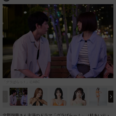
「グラぱらっ！」🄫ABC
北野瑠華さん主演のドラマ「グラぱらっ！」（桂あいり・