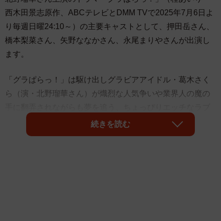
西木田景志原作、ABCテレビとDMM TVで2025年7月6日よ
り毎週日曜24:10～）の主要キャストとして、押田岳さん、
橋本梨菜さん、矢野ななかさん、永尾まりやさんが出演し
ます。
「グラぱらっ！」は駆け出しグラビアアイドル・葛木さく
ら（演・北野瑠華さん）が熾烈な人気争いや業界人の魔の
手に翻弄されながらも夢を追う、ちょっぴりエッチなラブ
コメディです。
続きを読む
押田さんが演じるのは、映像業界で働くことを夢見ていた
が挫折したフリーター・隅田忍。ストーカーに襲われてい
たさくらを救ったことから、シェアハウスで同棲が始まり
ます。 “なにわのブラックダイヤモンド”こと、グラビアア
イドルの橋本さんは人気ギャル系グラビアアイドル・椎名
あゆ役。売れるためには手段を選ばない危険な存在で、真