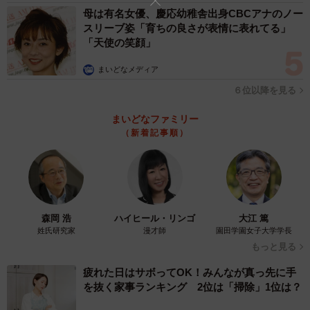
母は有名女優、慶応幼稚舎出身CBCアナのノー
スリーブ姿「育ちの良さが表情に表れてる」
「天使の笑顔」
まいどなメディア
６位以降を見る
まいどなファミリー
（新着記事順）
森岡 浩
ハイヒール・リンゴ
大江 篤
姓氏研究家
漫才師
園田学園女子大学学長
もっと見る
疲れた日はサボってOK！みんなが真っ先に手
を抜く家事ランキング 2位は「掃除」1位は？