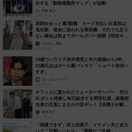
示する「動物避難所マップ」が始動
平藤 清刀
2026.08.08
原則ゆるっと週3勤務 カード支払い日直前は
鬼出勤 借金に追われる風俗嬢 それでも足り
ない場合は朝までガールズバー副業【現役キャ
ストに取材】
たかなし 亜妖
2026.08.08
19歳でハライチ岩井勇気と年の差婚から3年、
22歳元おはガール髪バッサリ「ショート似合い
すぎ」
まいどなメディア
2026.08.08
オフィスに置かれたウォーターサーバー 空の
2Lボトル持参し毎日給水する男性社員→総務担
当者の注意にまさかの逆ギレ！【弁護士が解
説】
長澤 芳子
2026.08.08
「我慢できず」村上佳菜子、イケメン夫と全力
ハグ「可愛いふたり」「素敵なご夫婦」