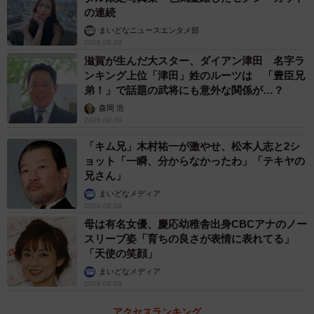
の連続
まいどなニュースエンタメ部
2026.08.09
滋賀が生んだ大スター、ダイアン津田 名字ラ
ンキング上位「津田」姓のルーツは 「豊臣兄
弟！」で話題の武将にも意外な関係が…？
森岡 浩
2026.08.09
「キム兄」木村祐一が激やせ、松本人志と2シ
ョット「一瞬、分からなかったわ」「テキヤの
兄さん」
まいどなメディア
2026.08.09
母は有名女優、慶応幼稚舎出身CBCアナのノー
スリーブ姿「育ちの良さが表情に表れてる」
「天使の笑顔」
まいどなメディア
2026.08.09
アクセスランキング