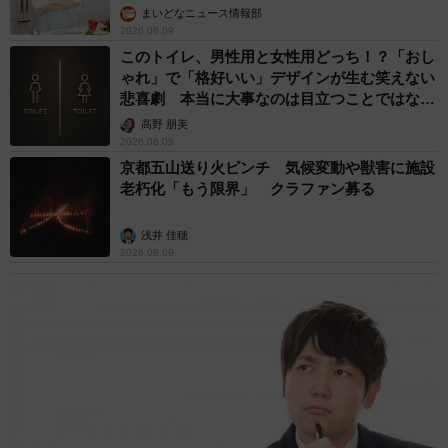
まいどなニュース情報部
2026.08.09
このトイレ、男性用と女性用どっち！？「おし
ゃれ」で「格好いい」デザインが生む笑えない
悲喜劇 本当に大事なのは目立つことではな
く…
高野 朋美
2026.08.09
京都五山送り火ピンチ 気候変動や獣害に施設
老朽化「もう限界」 クラファン募る
浅井 佳穂
2026.08.09