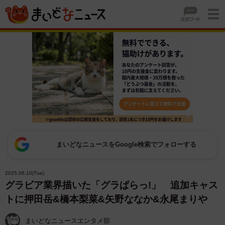
まいどなニュースをGoogle検索でフォローする
2025.06.10(Tue)
グラビア業界描いた「グラぱらっ!」 追加キャス
トに押田岳&橋本梨菜&矢野ななか&永尾まりや
まいどなニュースエンタメ部