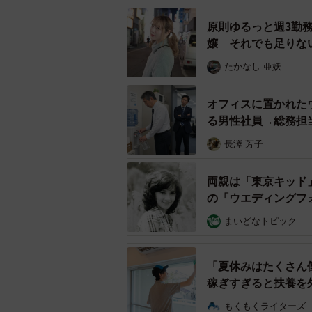
美奈さんの実家「山本屋」は、江戸時
原則ゆるっと週3勤
「城崎温泉」のシンボルである柳並
嬢 それでも足りな
材】
そんなある日、「山本屋」に帰省し
たかなし 亜妖
い」という妻の両親の本音を知った浩
オフィスに置かれた
いいのか」と悩んだ末に旅館を継ぐこ
る男性社員→総務担
ピンチを乗り越え、愛され続け
長澤 芳子
正！
両親は「東京キッド
の「ウエディングフ
まいどなトピック
「夏休みはたくさん
稼ぎすぎると扶養を
もくもくライターズ