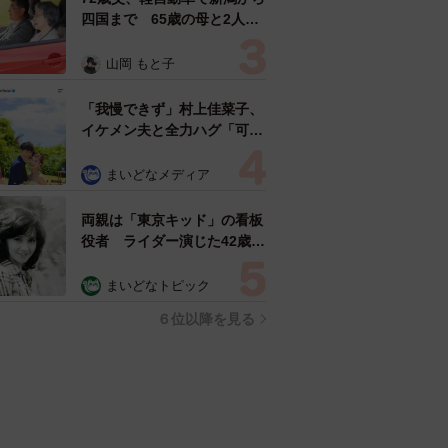
四国まで 65歳の母と2人で
3泊4日の旅 パーキングの休
憩まで分刻み… 「大学生で
山岡 もと子
も組まねえよ！」
「我慢できず」村上佳菜子、
イケメン夫と全力ハグ「可愛
いふたり」「素敵なご夫婦」
まいどなメディア
両親は「東京キッド」の看板
役者 ライダー演じた42歳元
俳優が再婚妻との「ウエディ
ングフォト」計画を明言
まいどなトピック
「センスあるカメラマン求
６位以降を見る
む」