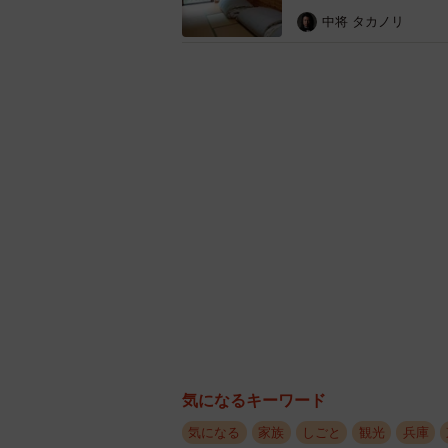
婚します。
中将 タカノリ
気になるキーワード
「山本屋」は、江戸時代
気になる
家族
しごと
観光
兵庫