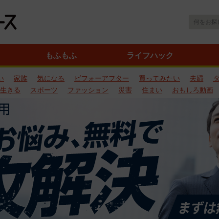
もふもふ
ライフハック
い
家族
気になる
ビフォーアフター
買ってみたい
夫婦
生きる
スポーツ
ファッション
災害
住まい
おもしろ動画