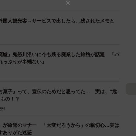
外国人観光客→サービスで出したら…残されたメモと
廃墟」鬼怒川沿いに今も残る廃業した旅館が話題 「バ
れっぷりが半端ない」
お菓子」って、宣伝のためだと思ってた… 実は、“危
3/17
のもの！？
で広告会社の営業マンとして勤務©テレビ大阪
査部
、浩之さんは東京で広告会社の営業マンとして働いてい
」が旅館のマナー 「大変だろうから」の親切心…実は
の長女だった美奈さんは、京都の旅館に就職。その後結
すありがた迷惑