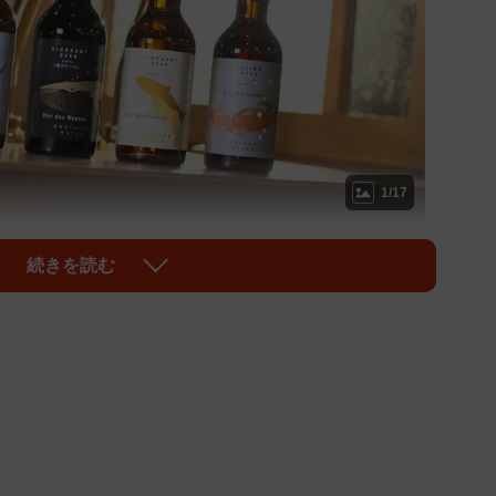
1/17
な4種類の地ビール ©テレビ大阪
続きを読む
「城崎温泉」。そんな城崎温泉の賑わいの背景には、地
ろん、地元以外からやってきた“伴侶”たちの奮闘があ