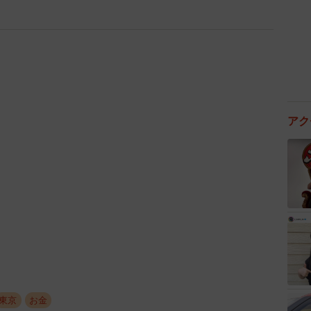
アク
4/17
に創業し、350年以上続く老舗旅館©テレビ大阪
東京
お金