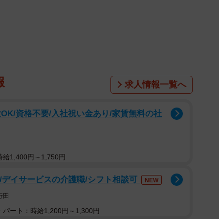
報
求人情報一覧へ
OK/資格不要/入社祝い金あり/家賃無料の社
込んだ伴侶達！絶品カニに合う「地○○」物語【もしマネ】©テレビ
1,400円～1,750円
可/デイサービスの介護職/シフト相談可
老舗旅館の社長へ
NEW
行田
パート：時給1,200円～1,300円