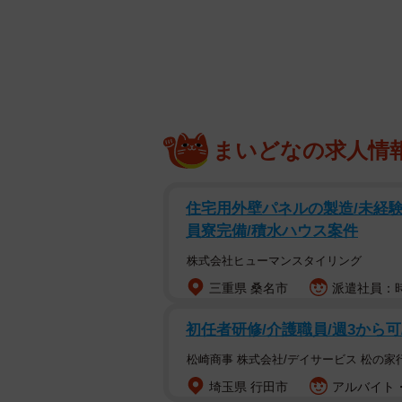
まいどなの求人情
住宅用外壁パネルの製造/未経験
員寮完備/積水ハウス案件
株式会社ヒューマンスタイリング
【ドラマ】城崎温泉♨老舗旅館に新風を吹き
三重県 桑名市
派遣社員：時給
大阪
初任者研修/介護職員/週3から
広告営業マンから350年続く
松崎商事 株式会社/デイサービス 松の家
埼玉県 行田市
アルバイト・