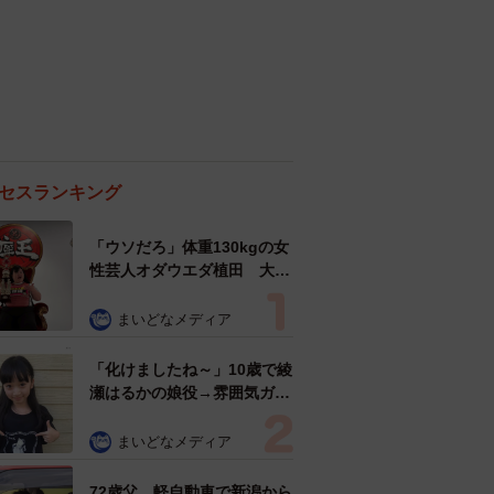
セスランキング
「ウソだろ」体重130kgの女
性芸人オダウエダ植田 大学
時代のほっそり姿に「マジ
で」
まいどなメディア
「化けましたね～」10歳で綾
瀬はるかの娘役→雰囲気ガラ
リの18歳に成長 「メイクで
雰囲気が」「宝塚に入れそ
まいどなメディア
う」
72歳父、軽自動車で新潟から