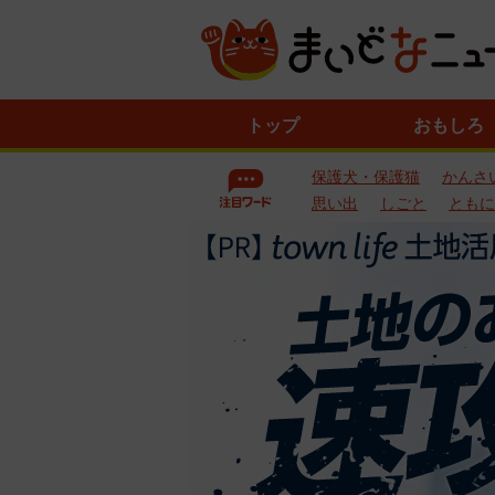
ニ
トップ
おもしろ
ュ
ー
保護犬・保護猫
かんさ
ス
一
思い出
しごと
ともに
覧