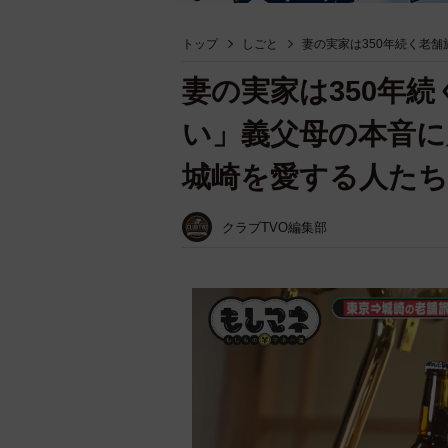
トップ
しごと
妻の実家は350年続く老
妻の実家は350年
い」義父母の本音
城崎を愛する人たち
クラブTVO編集部