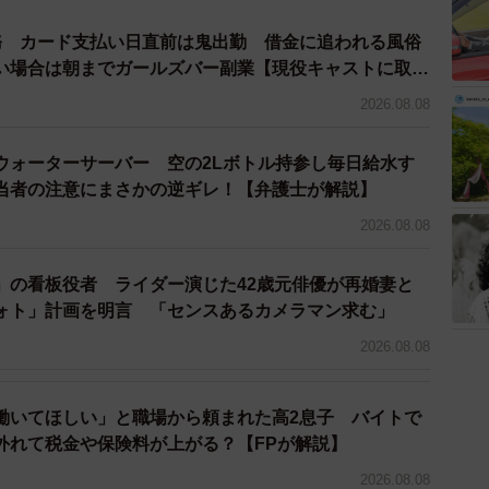
代に創業し、350年以上続く老舗旅館。目の前には
務 カード支払い日直前は鬼出勤 借金に追われる風俗
木があり、外湯めぐりもしやすい好立地にあります。
い場合は朝までガールズバー副業【現役キャストに取
た際に、「継いでくれる人がいないからたたむしかな
2026.08.08
之さん。「300年も続くこの旅館をたたんでしまって
ウォーターサーバー 空の2Lボトル持参し毎日給水す
とを決意、1993年に城崎へ移住します。
当者の注意にまさかの逆ギレ！【弁護士が解説】
る「城崎ビール」。誕生のきっかけは法律改
2026.08.08
」の看板役者 ライダー演じた42歳元俳優が再婚妻と
ォト」計画を明言 「センスあるカメラマン求む」
2026.08.08
働いてほしい」と職場から頼まれた高2息子 バイトで
外れて税金や保険料が上がる？【FPが解説】
2026.08.08