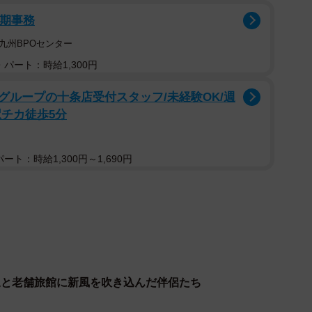
短期事務
九州BPOセンター
パート：時給1,300円
グループの十条店受付スタッフ/未経験OK/週
駅チカ徒歩5分
ト：時給1,300円～1,690円
2/17
宮浩之さんと女将の美奈さん©テレビ大阪
宮浩之さんと女将の美奈さん。
泉と老舗旅館に新風を吹き込んだ伴侶たち