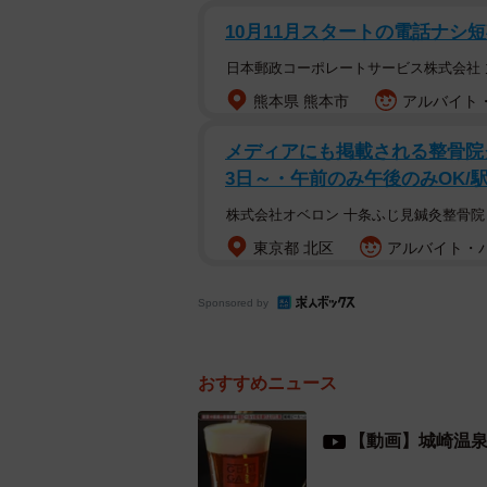
10月11月スタートの電話ナシ
日本郵政コーポレートサービス株式会社 
熊本県 熊本市
アルバイト・
メディアにも掲載される整骨院
3日～・午前のみ午後のみOK/
株式会社オベロン 十条ふじ見鍼灸整骨院
東京都 北区
アルバイト・パー
Sponsored by
「山本屋」社長の高
おすすめニュース
話を伺ったのは「山本屋」社長で高
【動画】城崎温