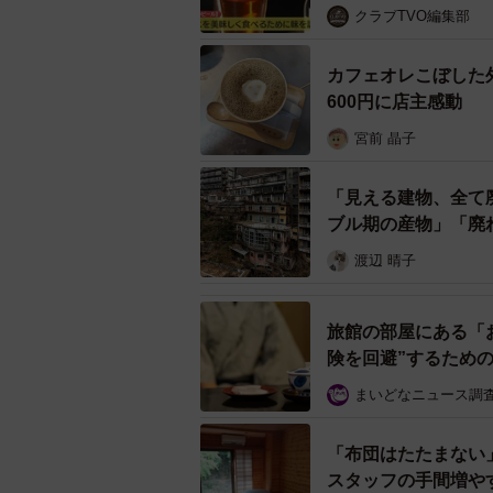
クラブTVO編集部
カフェオレこぼした
600円に店主感動
宮前 晶子
「見える建物、全て
ブル期の産物」「廃
渡辺 晴子
旅館の部屋にある「
険を回避”するため
卒業後、浩之さんは東京
まいどなニュース調
二人は学生時代に知り合い、卒業後
「布団はたたまない
ました。一方、「山本屋」の3姉妹
スタッフの手間増や