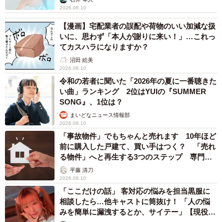
2026.08.10
【漫画】宅配業者の誤配や荷物のいい加減な扱
いに、思わず「本人が謝りに来い！」…これっ
てカスハラになりますか？
沼田 絵美
2026.08.10
令和の若者に聞いた「2026年の夏に一番聴きた
い曲」ランキング 2位はYUIの『SUMMER
SONG』、1位は？
まいどなニュース情報部
2026.08.10
「事故物件」でもちゃんと売れます 10年ほど
前に購入した戸建て、買い手はつく？ 「売れ
る物件」へと再生する3つのステップ 専門家
が解説
平藤 清刀
2026.08.10
「ここだけの話」 客対応の悩みを担当黒服に
相談したら…他キャストに筒抜け！ 「人の悩
みを簡単に漏洩するとか、サイテー」【現役キ