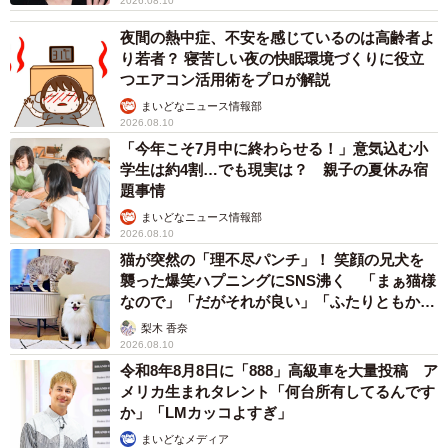
2026.08.10
夜間の熱中症、不安を感じているのは高齢者よ
り若者？ 寝苦しい夜の快眠環境づくりに役立
つエアコン活用術をプロが解説
まいどなニュース情報部
2026.08.10
「今年こそ7月中に終わらせる！」意気込む小
学生は約4割…でも現実は？ 親子の夏休み宿
題事情
まいどなニュース情報部
2026.08.10
猫が突然の「理不尽パンチ」！ 笑顔の兄犬を
襲った爆笑ハプニングにSNS沸く 「まぁ猫様
なので」「だがそれが良い」「ふたりともかわ
いいね」
梨木 香奈
2026.08.10
令和8年8月8日に「888」高級車を大量投稿 ア
メリカ生まれタレント「何台所有してるんです
か」「LMカッコよすぎ」
まいどなメディア