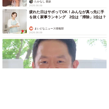
ャストに取材】
たかなし 亜妖
2026.08.09
疲れた日はサボってOK！みんなが真っ先に手
を抜く家事ランキング 2位は「掃除」1位は？
まいどなニュース情報部
2026.08.09
滋賀が生んだ大スター、ダイアン津田 名字ランキング上位
「津田」姓のルーツは 「豊臣兄弟！」で話題の武将にも意外
な関係が…？