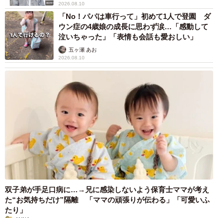
2026.08.10
「No！パパは車行って」初めて1人で登園 ダ
ウン症の4歳娘の成長に思わず涙…「感動して
泣いちゃった」「表情も会話も愛おしい」
五ヶ瀬 あお
2026.08.10
双子弟が手足口病に…→兄に感染しないよう保育士ママが考え
た“お気持ちだけ”隔離 「ママの頑張りが伝わる」「可愛いふ
たり」