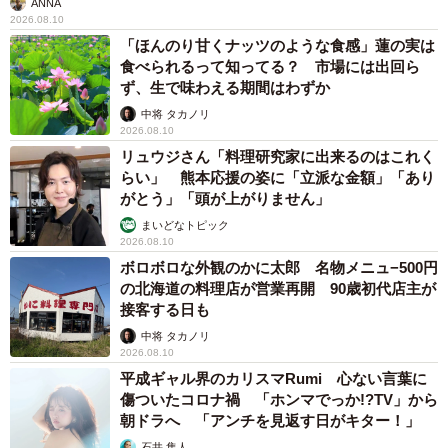
ANNA
2026.08.10
「ほんのり甘くナッツのような食感」蓮の実は
食べられるって知ってる？ 市場には出回ら
ず、生で味わえる期間はわずか
中将 タカノリ
2026.08.10
リュウジさん「料理研究家に出来るのはこれく
らい」 熊本応援の姿に「立派な金額」「あり
がとう」「頭が上がりません」
まいどなトピック
2026.08.10
ボロボロな外観のかに太郎 名物メニュ−500円
の北海道の料理店が営業再開 90歳初代店主が
接客する日も
中将 タカノリ
2026.08.10
平成ギャル界のカリスマRumi 心ない言葉に
傷ついたコロナ禍 「ホンマでっか!?TV」から
朝ドラへ 「アンチを見返す日がキター！」
石井 隼人