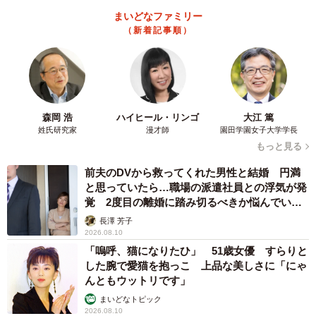
まいどなファミリー
（新着記事順）
森岡 浩
ハイヒール・リンゴ
大江 篤
姓氏研究家
漫才師
園田学園女子大学学長
もっと見る
前夫のDVから救ってくれた男性と結婚 円満
と思っていたら…職場の派遣社員との浮気が発
覚 2度目の離婚に踏み切るべきか悩んでいま
す【夫婦関係修復カウンセラーが解説】
長澤 芳子
2026.08.10
「嗚呼、猫になりたひ」 51歳女優 すらりと
した腕で愛猫を抱っこ 上品な美しさに「にゃ
んともウットリです」
まいどなトピック
2026.08.10