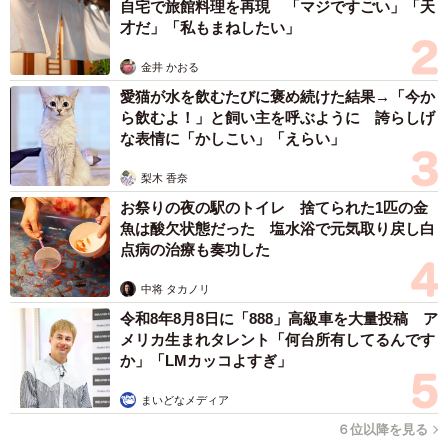
自宅で旅館料理を再現 「マジですごい」「天
・フジッコインスタグラム
才だ」「私もまねしたい」
「【保存版】フジッコの煮豆余った煮汁活用法」
金井 かおる
https://www.instagram.com/p/DJygPKRPwRJ/?
愛猫が水を飲むたびに褒め続けた結果→「今か
img_index=1
ら飲むよ！」と飼い主を呼ぶように 誇らしげ
な表情に「かしこい」「えらい」
梨木 香奈
お祭りの夜の駅のトイレ 捨てられた1匹の金
魚は酸欠状態だった 塩水浴で元気取り戻し白
点病の治療も奏功した
中将 タカノリ
令和8年8月8日に「888」高級車を大量投稿 ア
メリカ生まれタレント「何台所有してるんです
か」「LMカッコよすぎ」
まいどなメディア
６位以降を見る