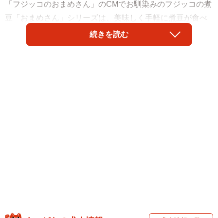
「フジッコのおまめさん」のCMでお馴染みのフジッコの煮
豆「おまめさん」シリーズは、美味しく手軽に煮豆が食べ
られるため、多くの方に親しまれています。
続きを読む
そんな煮豆を食べるとき、余った煮汁はどうしています
か？「捨てる」という方も「そのまま飲んでいる」という
方もいらっしゃるでしょう。フジッコのインスタグラム