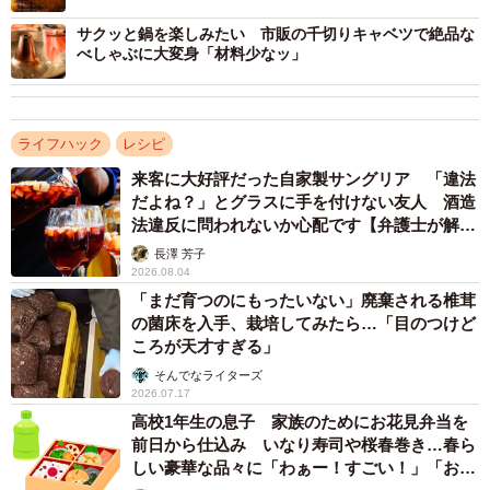
じ！」
2．ホットケーキミックスと黒豆の豆を加えてさっくり混
サクッと鍋を楽しみたい 市販の千切りキャベツで絶品な
べしゃぶに大変身「材料少なッ」
ぜ、生地を作る。
3．フライパンにサラダ油を熱し、余分な油はキッチンペー
パーで軽く拭き取る。
ライフハック
レシピ
4．生地を流し入れて、弱めの中火で両面がきつね色になる
来客に大好評だった自家製サングリア 「違法
まで焼く（片面2～3分ずつが目安）。
だよね？」とグラスに手を付けない友人 酒造
5．焼きあがったらお皿に盛る。お好みで追い黒豆をトッピ
法違反に問われないか心配です【弁護士が解
ングするのもおすすめ。
説】
長澤 芳子
2026.08.04
【煮豆の煮汁】その他の活用アイデア
「まだ育つのにもったいない」廃棄される椎茸
の菌床を入手、栽培してみたら…「目のつけど
ころが天才すぎる」
そんでなライターズ
2026.07.17
高校1年生の息子 家族のためにお花見弁当を
前日から仕込み いなり寿司や桜春巻き…春ら
しい豪華な品々に「わぁー！すごい！」「お店