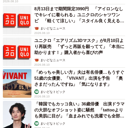
2026.08.10
8月13日まで期間限定3990円 「アイロンなし
でキレイに着られる」ユニクロのシャツワン
ピ 「軽くて涼しい」「スタイル良く見える」
の声
まいどなニュース
2026.08.10
ユニクロ「エアリズム3Dマスク」が8月10日よ
り再販売 「ずっと再販を願ってて」「本当に
助かります！」購入者から喜びの声
まいどなニュース
2026.08.10
「めっちゃ美しい方」夫は有名俳優…もうすぐ
51歳の女優妻、「VIVANT」出演を予告 「奥
さまだったんですね」「気になります」
まいどなトピック
2026.08.10
「韓国でもカッコ良い」36歳俳優 出演ドラマ
の大胆なオフショット姿に騒然 「tattooより
も美肌に目が」「血まみれでも洗濯でも全部か
っこいい」
まいどなトピック