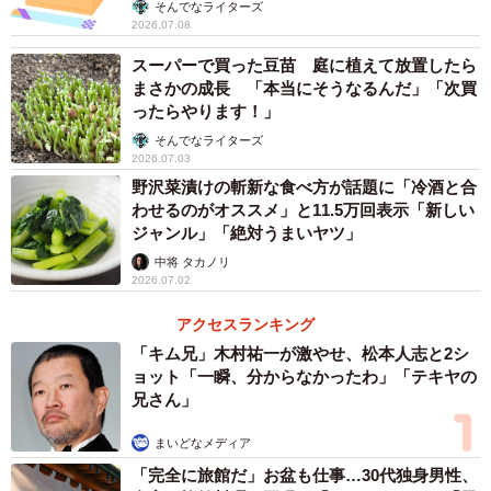
みたい」
そんでなライターズ
2026.07.08
スーパーで買った豆苗 庭に植えて放置したら
まさかの成長 「本当にそうなるんだ」「次買
ったらやります！」
そんでなライターズ
2026.07.03
野沢菜漬けの斬新な食べ方が話題に「冷酒と合
わせるのがオススメ」と11.5万回表示「新しい
ジャンル」「絶対うまいヤツ」
「煮豆の煮汁」のその他のアレンジレシピとして、
中将 タカノリ
・卵焼きの出汁
2026.07.02
・餡掛けの餡に
アクセスランキング
・スイーツの生地に
「キム兄」木村祐一が激やせ、松本人志と2シ
などを紹介しており、「これから参考にさせていただきま
ョット「一瞬、分からなかったわ」「テキヤの
兄さん」
す」「勉強になりました」などのコメントが集まっていま
す。
まいどなメディア
「完全に旅館だ」お盆も仕事…30代独身男性、
▽出典