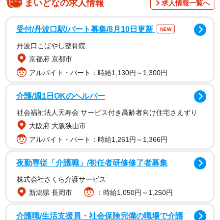
まいどなの求人情報
求人情報一覧へ
（＠everydaybeans_fujicco）では、煮汁も残さず活用する
オリジナルレシピを公開しています。
受付/丹波口駅/パート募集/8月10日更新
NEW
丹波口こばやし整骨院
余った煮汁の活用レシピ「黒豆パンケーキ」
京都府 京都市
アルバイト・パート：時給1,130円～1,300円
介護/週1日OKのヘルパー
社会福祉法人天寿会 サービス付き高齢者向け住宅さえずり
大阪府 大阪狭山市
アルバイト・パート：時給1,261円～1,366円
夜勤専従「介護職」/初任者研修修了者募集
株式会社さくら介護サービス
新潟県 長岡市
：時給1,050円～1,250円
2/3
介護職/生活支援員・社会保険完備の職場で介護
黒豆を煮汁ごと使ったパンケーキはいかが？※画像はイメージです