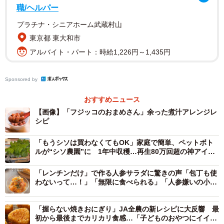
職/ヘルパー
（decoplus/stock.adobe.com）
プラチナ・シニアホーム武蔵村山
投稿によると、煮汁にも豆の旨みや甘みがたっぷりだそ
東京都 東大和市
う。そんな煮汁を捨てるのは「勿体ない」と、煮汁をより
アルバイト・パート：時給1,226円～1,435円
おいしく有効活用する煮汁の活用レシピとして、「黒豆パ
ンケーキ」を紹介しています。
Sponsored by
【材料】
おすすめニュース
【画像】「フジッコのおまめさん」余った煮汁アレンジレ
・ホットケーキミックス 100g
シピ
・卵 1個
・「おまめさん 豆小鉢 黒豆」 1パック
「もうシソは買わなくてもOK」家庭で簡単、ペットボト
ルが“シソ農園”に 1年中収穫…再生80万回超の神アイデ
・黒豆の煮汁＋水50ml
ア
・油 適量
「レンチンだけ」で作る人参サラダに驚きの声「包丁も使
わないって…！」「無限に食べられる」「人参嫌いの小2
も食べた！」
【つくりかた】
1．ボウルに卵を割り入れ、黒豆の煮汁＋水（合わせて
「握らない焼きおにぎり」JA全農の新レシピに大反響 最
初から最後までカリカリ食感…「子どものおやつにイイ感
50ml）を加えてよく混ぜる。