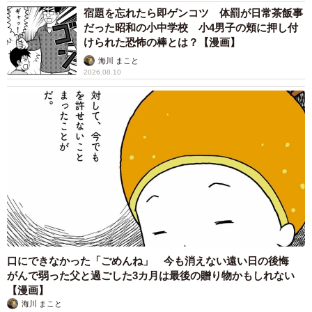
宿題を忘れたら即ゲンコツ 体罰が日常茶飯事
だった昭和の小中学校 小4男子の頬に押し付
けられた恐怖の棒とは？【漫画】
海川 まこと
2026.08.10
口にできなかった「ごめんね」 今も消えない遠い日の後悔
がんで弱った父と過ごした3カ月は最後の贈り物かもしれない
【漫画】
海川 まこと