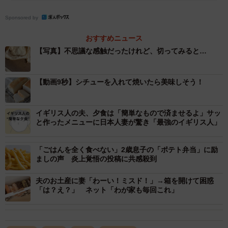
職業柄、普段から米粉パンをよく焼いているという、まり
Sponsored by
こさん。しかし、今回は焼き上がったパンの様子が明らか
おすすめニュース
にいつもと違ったといいます。
【写真】不思議な感触だったけれど、切ってみると…
「触った感触からなんとなく中がヤバそうだなという気配
【動画9秒】シチューを入れて焼いたら美味しそう！
はあったのですが…まさかこんな風になっているとは想像
がつかず、ただただ驚きました」
イギリス人の夫、夕食は「簡単なもので済ませるよ」サッ
と作ったメニューに日本人妻が驚き「最強のイギリス人」
「ごはんを全く食べない」2歳息子の「ポテト弁当」に励
ましの声 炎上覚悟の投稿に共感殺到
夫のお土産に妻「わーい！ミスド！」→箱を開けて困惑
「は？え？」 ネット「わが家も毎回これ」