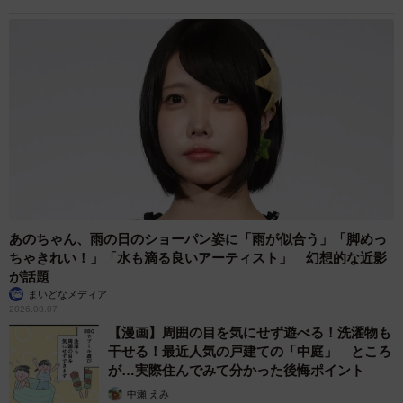
あのちゃん、雨の日のショーパン姿に「雨が似合う」「脚めっ
ちゃきれい！」「水も滴る良いアーティスト」 幻想的な近影
5/7
が話題
まいどなメディア
空洞を生かし、グラタンパンに／まりこさん（@beika_komeko）提供
2026.08.07
【漫画】周囲の目を気にせず遊べる！洗濯物も
今回の投稿については、米粉パン講師として「こんな失敗
干せる！最近人気の戸建ての「中庭」 ところ
を出していいのかな」と迷いもあったそうですが、知り合
が…実際住んでみて分かった後悔ポイント
いの講師からも「初めて見た！」と驚かれ、「米粉パンに
中瀬 えみ