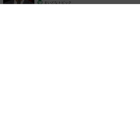
まいどなトピック
2026.08.06
【漫画】「高い家賃を払えるのに、まだ欲しい？」高級レジデ
ンスの七夕飾り、書かれた願い事にびっくり 人の欲には終わ
りがないのか
松波 穂乃圭
2026.08.06
大河出演の39歳俳優 真夏の海で赤銅色の肉体
美を連投 「バッキバキだな」「ばり渋いで
す」