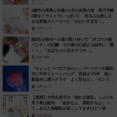
も多くの反応が寄せられました。
2026.08.07
2歳半の長男と生後2カ月の次男の母 母子手帳
2冊をイラストでいっぱいに 見る人を楽しま
「知り合いのパン講師からも、『初めて見た！』『驚い
せる家族ストーリーに「かわいすぎる！」
た！』という感想がたくさん届きました。失敗は普段から
山岡 もと子
たくさんしますが、やはり今回のは特に衝撃が大きかった
2026.08.07
です」
猫2匹が段ボール箱の取り合いで「ポコスカ猫
パンチ」の応酬 その後の心温まる結末に「愛
～！」「おばちゃん泣きそうや…」
実は米粉パンは小麦のパンに比べて手軽に作れるため、初
梨木 香奈
心者にもおすすめだそう。ただし「おいしく仕上げるには
2026.08.07
温度や発酵時間のポイントを押さえることが大事。今回の
「ちょっとババロアみたい」パートナーの誕生
日に手作りトートバッグ 完成まで1年 淡い
失敗も、いい勉強になりました」と笑います。
藍染めに漂うクラゲ よく見ると…「センスす
ごい」
山岡 もと子
2026.08.07
【漫画】大学生息子の「頼れる彼氏」っぷりを
見て母は絶句 「起きなよ、遅刻するよ」っ
て…あなた毎朝私が起こしてますけど？笑
松波 穂乃圭