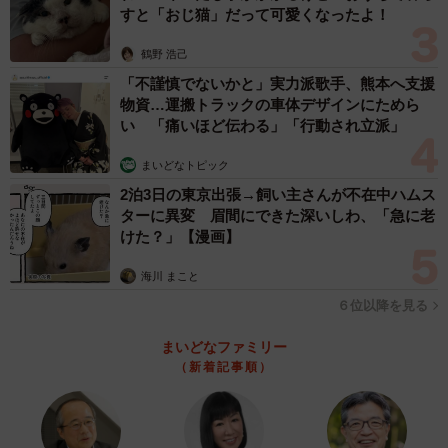
すと「おじ猫」だって可愛くなったよ！
鶴野 浩己
「不謹慎でないかと」実力派歌手、熊本へ支援
物資…運搬トラックの車体デザインにためら
い 「痛いほど伝わる」「行動され立派」
まいどなトピック
2泊3日の東京出張→飼い主さんが不在中ハムス
ターに異変 眉間にできた深いしわ、「急に老
けた？」【漫画】
海川 まこと
６位以降を見る
まいどなファミリー
（新着記事順）
3/7
中に塊ができてしまった米粉パン／まりこさん（@beika_komeko）提供