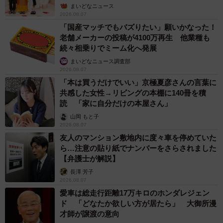
ん】
まいどなニュース
2026.08.07
「国産マッチでもバズりたい」願いかなった！
老舗メーカーの投稿が4100万再生 他業種も
続々相乗りでミーム化へ発展
まいどなニュース調査部
2026.08.07
「本は買うだけでいい」京極夏彦さんの言葉に
共感した女性→リビングの本棚に140冊を積
読 「家に自分だけの本屋さん」
山岡 もと子
2026.08.07
友人のマンション敷地内に度々車を停めていた
ら…注意の貼り紙でナンバーをさらされました
【弁護士が解説】
長澤 芳子
2026.08.07
愛車は総走行距離17万キロのホンダレジェン
ド 「どなたか欲しい方が居たら」 大御所漫
才師が譲渡の意向