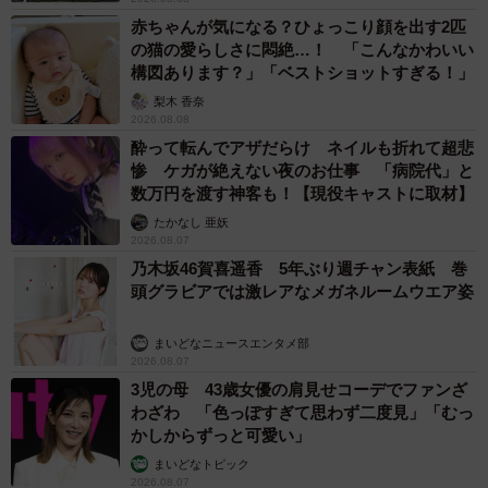
赤ちゃんが気になる？ひょっこり顔を出す2匹
の猫の愛らしさに悶絶…！ 「こんなかわいい
構図あります？」「ベストショットすぎる！」
梨木 香奈
2026.08.08
酔って転んでアザだらけ ネイルも折れて超悲
惨 ケガが絶えない夜のお仕事 「病院代」と
数万円を渡す神客も！【現役キャストに取材】
たかなし 亜妖
2026.08.07
乃木坂46賀喜遥香 5年ぶり週チャン表紙 巻
頭グラビアでは激レアなメガネルームウエア姿
まいどなニュースエンタメ部
2026.08.07
3児の母 43歳女優の肩見せコーデでファンざ
わざわ 「色っぽすぎて思わず二度見」「むっ
かしからずっと可愛い」
まいどなトピック
2026.08.07