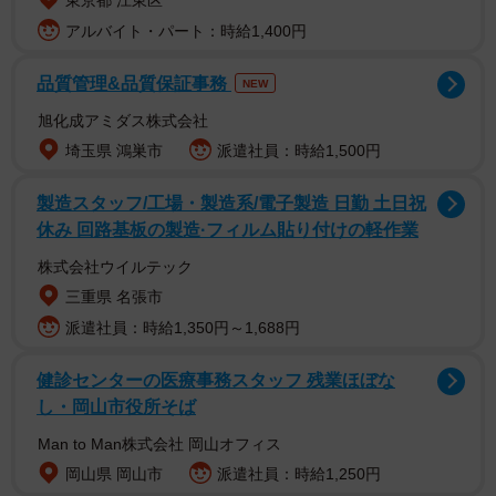
東京都 江東区
アルバイト・パート：時給1,400円
品質管理&品質保証事務
NEW
1/7
旭化成アミダス株式会社
埼玉県 鴻巣市
派遣社員：時給1,500円
中身を確認した瞬間、まさかの状態にびっくり／まりこさん
（@beika_komeko）提供
製造スタッフ/工場・製造系/電子製造 日勤 土日祝
休み 回路基板の製造·フィルム貼り付けの軽作業
株式会社ウイルテック
三重県 名張市
派遣社員：時給1,350円～1,688円
健診センターの医療事務スタッフ 残業ほぼな
し・岡山市役所そば
Man to Man株式会社 岡山オフィス
岡山県 岡山市
派遣社員：時給1,250円