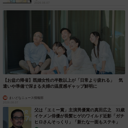
2026.08.07
【お盆の帰省】既婚女性の半数以上が「日常より疲れる」 気
遣いや準備で深まる夫婦の温度感ギャップ鮮明に
まいどなニュース情報部
2026.08.07
父は「エミー賞」主演男優賞の真田広之 31歳
イケメン俳優が長髪ヒゲのワイルド近影「ガチ
ヒロさんそっくり」「新たな一面もステキ」