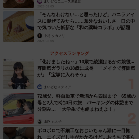
まいどなニュース調査部
2/7
2026.08.05
「そんなわけない…と思ったけど」バニラアイ
切る前からヤバそうな気配を感じていた／まりこさん
スに混ぜてみたら……意外なおいしさ 口の中
（@beika_komeko）提供
で気づいた斬新な「和の薬味コラボ」が話題
中将 タカノリ
2026.08.05
アクセスランキング
「化けましたね～」10歳で綾瀬はるかの娘役→
雰囲気ガラリの18歳に成長 「メイクで雰囲気
が」「宝塚に入れそう」
まいどなメディア
72歳父、軽自動車で新潟から四国まで 65歳の
母と2人で3泊4日の旅 パーキングの休憩まで
分刻み… 「大学生でも組まねえよ！」
山岡 もと子
ボロボロで不細工なおじいちゃん猫に一目惚
れ エイズだし手がかかるけど…おうちで暮ら