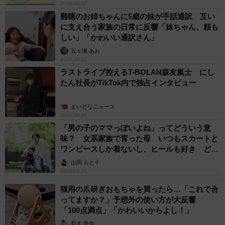
2026.08.07
興味を持ってもらえるきっかけになったなら、投稿してよ
難聴のお姉ちゃんに5歳の妹が手話通訳 互い
かったです」と話しています。
に支え合う家族の日常に反響「妹ちゃん、頼も
しい」「かわいい通訳さん」
五ヶ瀬 あお
2026.08.07
ラストライブ控えるT-BOLAN森友嵐士 にし
たん社長がTikTok内で独占インタビュー
まいどなニュース
2026.08.07
「男の子のママっぽいよね」ってどういう意
味？ 女系家族で育った母 いつもスカートと
ワンピースしか着ないし、ヒールも好き どの
へんが…
山岡 もと子
2026.08.07
6/7
猫用の爪研ぎおもちゃを買ったら…「これで合
まりこさんが作った米粉食パン／まりこさん（@beika_komeko）提供
ってますか？」予想外の使い方が大反響
「100点満点」「かわいいからよし！」
パン講師として活動するまりこさんのもとには、周囲から
梨木 香奈