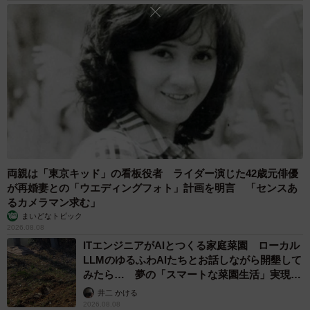
メントで『中にシチューを入れて焼いたら美味しそう』み
たいな意見をたくさんいただいたので、中にホワイトソー
スを入れチーズをかけて焼いて、グラタンパンとしていた
だきました。非常においしかったです」
両親は「東京キッド」の看板役者 ライダー演じた42歳元俳優
が再婚妻との「ウエディングフォト」計画を明言 「センスあ
るカメラマン求む」
まいどなトピック
2026.08.08
ITエンジニアがAIとつくる家庭菜園 ローカル
LLMのゆるふわAIたちとお話しながら開墾して
みたら… 夢の「スマートな菜園生活」実現な
るか
井二 かける
2026.08.08