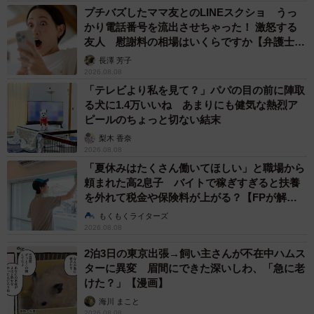
プチバズしたママ友とのLINEスクショ うっ
かり電話番号を流出させちゃった！ 激怒する
友人 慰謝料の相場はいくらですか【弁護士が
解説】
長澤 芳子
2026.08.08
「テレビより私を見て？」パパの目の前に陣取
る犬に1.4万いいね あまりにも健気な熱烈ア
ピールのちょっと切ない結末
梨木 香奈
2026.08.08
「夏休みはたくさん働いてほしい」と職場から
頼まれた高2息子 バイトで稼ぎすぎると扶養
を外れて税金や保険料が上がる？【FPが解
説】
もくもくライターズ
2026.08.08
2泊3日の東京出張→飼い主さんが不在中ハムス
4/7
ターに異変 眉間にできた深いしわ、「急に老
けた？」【漫画】
塊を取ると、中は綺麗な空洞に／まりこさん（@beika_komeko）提供
海川 まこと
2026.08.08