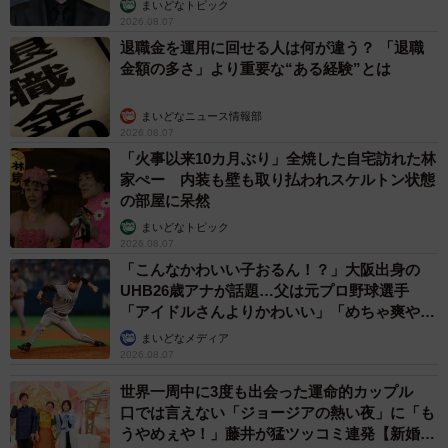
まいどなトピック
2026.08.07
退職金を運用に回せる人は何が違う？ 「退職
金額の多さ」より重要な“ある経験”とは
まいどなニュース情報部
2026.08.07
「火事以来10カ月ぶり」全焼した自宅訪れた林
家ぺー 内装も壁も取り払われスケルトン状態
の部屋に呆然
まいどなトピック
2026.08.07
「こんなかわいい子おるん！？」大阪出身の
UHB26歳アナが話題…父は元プロ野球選手
「アイドルさんよりかわいい」「めちゃ爽や
か」
まいどなメディア
2026.08.07
世界一周中に3度も出会った運命的カップル
口では言えない「ジョージアの熱い夜」に「も
うやめぇや！」藤井が猛ツッコミ連発【新婚さ