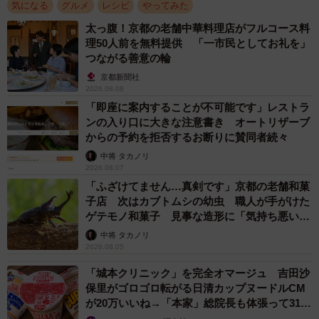
気になる
グルメ
レシピ
やってみた
太っ腹！京都の老舗中華料理店がフルコース料
理50人前を無料提供 「一市民としてお礼を」
つながる善意の輪
京都新聞社
2026.08.08
「即座に案内することが不可能です」レストラ
ンの入り口に大きな注意書き オートリザーブ
からの予約を拒否するお断りに賛同者続々
中将 タカノリ
2026.08.07
「ふざけてません…真剣です」京都の老舗和菓
子店 次はカブトムシの幼虫 職人が手がけた
ゲテモノ和菓子 見事な造形に「気持ち悪いく
らいリアル」
中将 タカノリ
2026.08.05
「城本クリニック」を完全オマージュ 吉田沙
保里がゴロゴロ転がる日清カップヌードルCM
が20万いいね→「本家」総院長も体張って31万
いいね