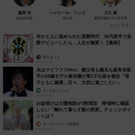
このような状態になった原因について、まりこさんは発酵
の影響が大きいと考えているといいます。
森岡 浩
ハイヒール・リンゴ
大江 篤
姓氏研究家
漫才師
園田学園女子大学学長
もっと見る
「細かい原因は色々あるのですが、過発酵（発酵させす
何かと人に舐められた黒髪時代 30代後半で金
ぎ）が1番大きな原因かなと思います。元々このレシピを考
髪デビューしたら…人生が激変！【漫画】
案された先生によると、実は割とよくある失敗なのだそう
です。私は今回が初めてだったので、驚いたとともにとて
海川 まこと
も勉強になりました」
2026.08.08
夫はマイファスHiro、義父母も義兄も超有名歌
手の28歳モデル兼俳優が第1子出産を報告「母
この不思議なパンに対してコメントには、「パンに包まれ
子ともに健康…日々、大切に過ごしたい」
た餅？」「パンの中からおにぎり」「パンの赤ちゃん」な
まいどなトピック
ど様々な例えが寄せられました。見た目は想定外の仕上が
2026.08.08
りとなってしまったものの、味は問題なかったといいま
お盆明けは介護相談が3割増加 帰省時に確認
したい「離れて暮らす親の異変」チェックポイ
す。
ントは？
まいどなニュース情報部
「ちょっと味見してみたら、普通においしかったです。コ
2026.08.08