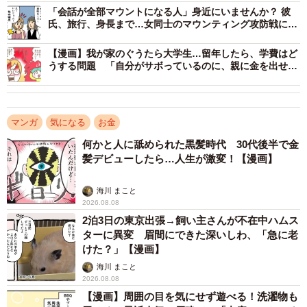
「会話が全部マウントになる人」身近にいませんか？ 彼
氏、旅行、身長まで…女同士のマウンティング攻防戦に
「あるある！」と共感が止まらない
【漫画】我が家のぐうたら大学生…留年したら、学費はど
うする問題 「自分がサボっているのに、親に金を出せと
言うの？」
マンガ
気になる
お金
何かと人に舐められた黒髪時代 30代後半で金
2/5
髪デビューしたら…人生が激変！【漫画】
まさかの事態になっていた…！
海川 まこと
2026.08.08
学費を自分で支払う学生は少なくない
2泊3日の東京出張→飼い主さんが不在中ハムス
Tさんの体験に対し、「自分も同じような境遇だった」とい
ターに異変 眉間にできた深いしわ、「急に老
けた？」【漫画】
う声が数多く寄せられました。
海川 まこと
2026.08.08
・母子家庭で経済的に苦しく、親戚に必ず返す約束で学費
【漫画】周囲の目を気にせず遊べる！洗濯物も