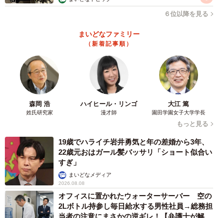
◇ ◇
６位以降を見る
まいどなファミリー
◆はいどろ漫画 日常の事件や、身近なスカッと話をお届
（新着記事順）
け！【はいどろ漫画】のInstagramで連載漫画を描いてま
す。
Instagramはこちら→
https://www.instagram.com/haidoromanga
森岡 浩
ハイヒール・リンゴ
大江 篤
姓氏研究家
漫才師
園田学園女子大学学長
◇ ◇
もっと見る
19歳でハライチ岩井勇気と年の差婚から3年、
22歳元おはガール髪バッサリ「ショート似合い
すぎ」
まいどなメディア
2026.08.08
オフィスに置かれたウォーターサーバー 空の
2Lボトル持参し毎日給水する男性社員→総務担
当者の注意にまさかの逆ギレ！【弁護士が解