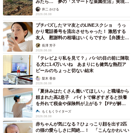
みたら… 夢の「スマートな菜園生活」実現な
るか
井二 かける
2026.08.08
プチバズしたママ友とのLINEスクショ うっ
かり電話番号を流出させちゃった！ 激怒する
友人 慰謝料の相場はいくらですか【弁護士が
解説】
長澤 芳子
2026.08.08
「テレビより私を見て？」パパの目の前に陣取
る犬に1.4万いいね あまりにも健気な熱烈ア
ピールのちょっと切ない結末
梨木 香奈
2026.08.08
「夏休みはたくさん働いてほしい」と職場から
頼まれた高2息子 バイトで稼ぎすぎると扶養
を外れて税金や保険料が上がる？【FPが解
説】
もくもくライターズ
2026.08.08
赤ちゃんが気になる？ひょっこり顔を出す2匹
の猫の愛らしさに悶絶…！ 「こんなかわいい