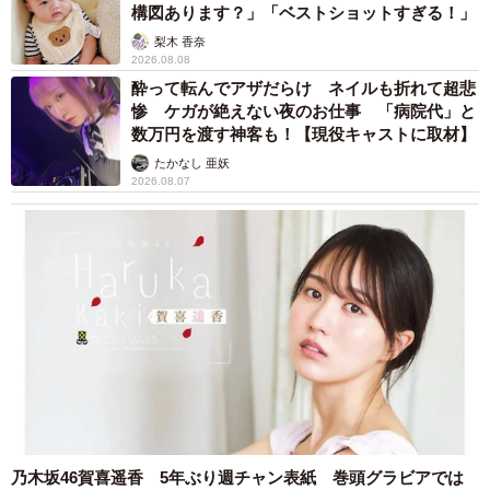
構図あります？」「ベストショットすぎる！」
梨木 香奈
2026.08.08
酔って転んでアザだらけ ネイルも折れて超悲
惨 ケガが絶えない夜のお仕事 「病院代」と
数万円を渡す神客も！【現役キャストに取材】
たかなし 亜妖
2026.08.07
乃木坂46賀喜遥香 5年ぶり週チャン表紙 巻頭グラビアでは