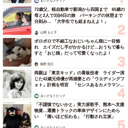
まいどなメディア
72歳父、軽自動車で新潟から四国まで 65歳の
聞くも涙、語るも涙。学生の間は、お金のことを気にせず
母と2人で3泊4日の旅 パーキングの休憩まで
勉学に励む環境であることが理想ですが…。
分刻み… 「大学生でも組まねえよ！」
山岡 もと子
「大人になった今は、経済状況は人それぞれ違うことが当
ボロボロで不細工なおじいちゃん猫に一目惚
然だとわかります。だからこそ、誰かの事情を揶揄するよ
れ エイズだし手がかかるけど…おうちで暮ら
うな態度はとりたくないと思います」とTさん。最後に、こ
すと「おじ猫」だって可愛くなったよ！
う締めくくりました。「楽しく遊ぶ同級生を尻目に、毎月
鶴野 浩己
のしかかる学費にあえぐ日々は辛かったです。でもそんな
両親は「東京キッド」の看板役者 ライダー演
経験が、自分の中に『人の背景を想像する気持ち』を育て
じた42歳元俳優が再婚妻との「ウエディングフ
てくれたのかもしれません」
ォト」計画を明言 「センスあるカメラマン求
む」
学費を必死に工面した日々は、Tさんにお金の大切さと人の
まいどなトピック
背景を想像する力をくれました。ちょっとしたひと言が誰
「不謹慎でないかと」実力派歌手、熊本へ支援
物資…運搬トラックの車体デザインにためら
かを傷つけることもあるーーだからこそ、思いやりをもっ
い 「痛いほど伝わる」「行動され立派」
て人と接していきたいものですね。
まいどなトピック