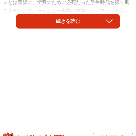
ジとは裏腹に、学費のために必死だった学生時代を振り返
る人がいます。そんな人が実際に体験した「スカッと話」
が話題になっています。
続きを読む
お金がなかった学生時代
「正直、遊びや旅行に使うお金なんてなかったです」
そう語るのは、都内在住の会社員・Tさん（40代男性）。