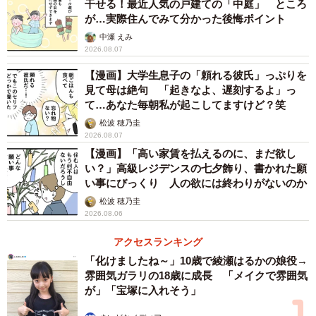
を融通してもらいました。27歳までずっと月2万円の返済が
干せる！最近人気の戸建ての「中庭」 ところ
が…実際住んでみて分かった後悔ポイント
続き、口座残高が1桁になる日も。完済したときは本当に嬉
中瀬 えみ
しかったですね（30代女性）
2026.08.07
【漫画】大学生息子の「頼れる彼氏」っぷりを
・授業料の振込期限ギリギリにバイト代をかき集めて振り
見て母は絶句 「起きなよ、遅刻するよ」っ
込んだことが何度もありました。本当は、おもいきり学業
て…あなた毎朝私が起こしてますけど？笑
に専念したかったのですが…（40代男性）
松波 穂乃圭
2026.08.07
・学費と生活費で手いっぱい。アルバイトと学業の両立は
【漫画】「高い家賃を払えるのに、まだ欲し
い？」高級レジデンスの七夕飾り、書かれた願
本当にしんどかったです。就活中もスーツ代が捻出でき
い事にびっくり 人の欲には終わりがないのか
ず、親戚のお下がりを着ました（20代女性）
松波 穂乃圭
2026.08.06
・学費を自分で払ったために思うように貯金ができず、い
アクセスランキング
ざ結婚、という時に彼女に甲斐性なしと言われてしまいま
「化けましたね～」10歳で綾瀬はるかの娘役→
した…（30代男性）
雰囲気ガラリの18歳に成長 「メイクで雰囲気
が」「宝塚に入れそう」
◇ ◇