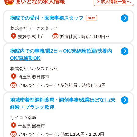
まいどなの求人情報
求人情報一覧へ
病院での受付・医療事務スタッフ
NEW
裕福な家庭ではなかったため、学生時代はアルバイトをし
株式会社ワークスタッフ
て親に学費を返済する日々を送り、青息吐息だったというT
愛媛県 松山市
派遣社員：時給1,180円～
さん。そんな折、ゼミ旅行の話が持ち上がります。行き先
は海外でした。当然旅費も高額になり…。
病院内での事務/週2日～OK/未経験歓迎/扶養内
OK/車通勤OK
「旅行の話が進むうちに『Tくん行けないの？』っていう空
株式会社ベルシステム24
気になってきたんです。さらにある女子が『えっ！？ 旅行
埼玉県 春日部市
代も払えないの？かわいそーっ！』って笑ってきて…あれ
アルバイト・パート / 契約社員：時給1,163円
は悔しかったですね。お金の余裕がないことを、恥ずかし
地域密着型調剤薬局・調剤事務/残業ほぼなし/未
いと思う自分もいたんです」
経験・ブランク歓迎
Tさんは更に振り返り…
サイコウ薬局
千葉県 船橋市
ゼミ旅行中に起きた『まさかの出来事』
アルバイト・パート：時給1,150円～1,250円