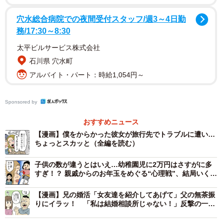
旅行当日、Tさんは当然大学に残っていました。暗澹たる思
穴水総合病院での夜間受付スタッフ/週3～4日勤
いで皆の帰りを待っていたところ、旅行組が帰ってくるや
務/17:30～8:30
いなや思いがけない話が耳に入りました。
太平ビルサービス株式会社
石川県 穴水町
「僕のことを『旅行代も払えないの？』と笑った例の女子
アルバイト・パート：時給1,054円～
が、旅行中にバッグを丸ごと盗まれたそうなんです。パス
ポートも財布も入っていたとか。現地で泣きながら大使館
Sponsored by
や警察に駆け込み、ぐったりして帰ってきたと聞きまし
た」
おすすめニュース
【漫画】僕をからかった彼女が旅行先でトラブルに遭い…
ちょっとスカッと（全編を読む）
Tさんは、その話を聞いてこう感じたといいます。「もちろ
ん、気の毒でしたね。でも……ほんの少しだけスカッとし
子供の数が違うとはいえ…幼稚園児に2万円はさすがに多
ました。そんな自分も、今思えば複雑な気持ちです」
すぎ！？ 親戚からのお年玉をめぐる“心理戦”、結局いくら
が正解？
【漫画】兄の婚活「女友達を紹介してあげて」父の無茶振
りにイラッ！ 「私は結婚相談所じゃない！」反撃の一言
で、意外な展開に