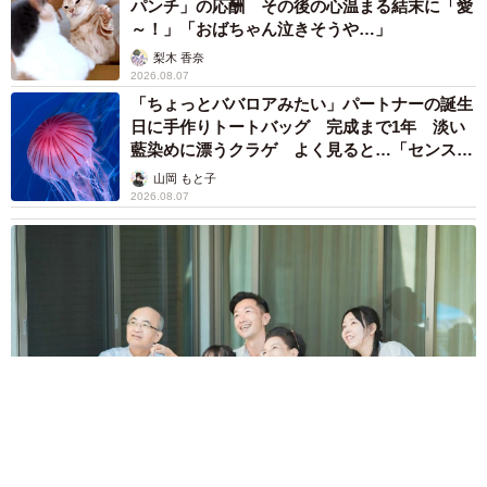
パンチ」の応酬 その後の心温まる結末に「愛
～！」「おばちゃん泣きそうや…」
梨木 香奈
2026.08.07
「ちょっとババロアみたい」パートナーの誕生
日に手作りトートバッグ 完成まで1年 淡い
藍染めに漂うクラゲ よく見ると…「センスす
ごい」
山岡 もと子
2026.08.07