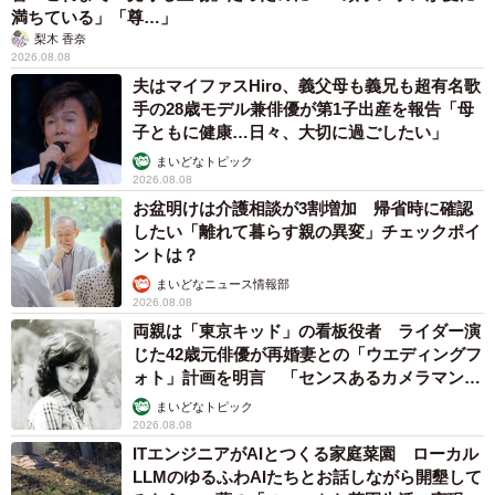
満ちている」「尊…」
梨木 香奈
2026.08.08
夫はマイファスHiro、義父母も義兄も超有名歌
手の28歳モデル兼俳優が第1子出産を報告「母
子ともに健康…日々、大切に過ごしたい」
まいどなトピック
2026.08.08
お盆明けは介護相談が3割増加 帰省時に確認
したい「離れて暮らす親の異変」チェックポイ
ントは？
まいどなニュース情報部
2026.08.08
両親は「東京キッド」の看板役者 ライダー演
じた42歳元俳優が再婚妻との「ウエディングフ
ォト」計画を明言 「センスあるカメラマン求
む」
まいどなトピック
2026.08.08
ITエンジニアがAIとつくる家庭菜園 ローカル
LLMのゆるふわAIたちとお話しながら開墾して