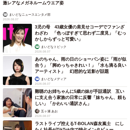
激レアなメガネルームウエア姿
まいどなニュースエンタメ部
2026.08.07
3児の母 43歳女優の肩見せコーデでファンざ
わざわ 「色っぽすぎて思わず二度見」「むっ
かしからずっと可愛い」
まいどなトピック
2026.08.07
あのちゃん、雨の日のショーパン姿に「雨が似
合う」「脚めっちゃきれい！」「水も滴る良い
アーティスト」 幻想的な近影が話題
まいどなメディア
2026.08.07
難聴のお姉ちゃんに5歳の妹が手話通訳 互い
に支え合う家族の日常に反響「妹ちゃん、頼も
しい」「かわいい通訳さん」
五ヶ瀬 あお
2026.08.07
ラストライブ控えるT-BOLAN森友嵐士 にし
たん社長がTikTok内で独占インタビュー