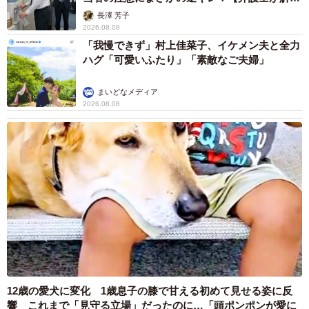
説】
長澤 芳子
2026.08.08
「我慢できず」村上佳菜子、イケメン夫と全力
ハグ「可愛いふたり」「素敵なご夫婦」
まいどなメディア
2026.08.08
12歳の愛犬に変化 1歳息子の膝で甘える初めて見せる姿に反
響 これまで「見守る立場」だったのに…「頭ポンポンが愛に