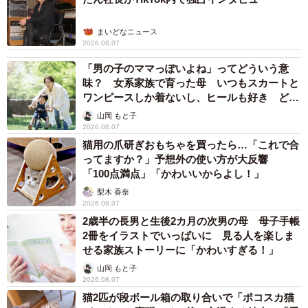
まいどなニュース
2026.08.07
「男の子のママっぽいよね」ってどういう意
味？ 女系家族で育った母 いつもスカートと
ワンピースしか着ないし、ヒールも好き どの
へんが…
山岡 もと子
2026.08.07
猫用の爪研ぎおもちゃを買ったら…「これで合
ってますか？」予想外の使い方が大反響
「100点満点」「かわいいからよし！」
梨木 香奈
2026.08.07
2歳半の長男と生後2カ月の次男の母 母子手帳
2冊をイラストでいっぱいに 見る人を楽しま
せる家族ストーリーに「かわいすぎる！」
山岡 もと子
2026.08.07
猫2匹が段ボール箱の取り合いで「ポコスカ猫